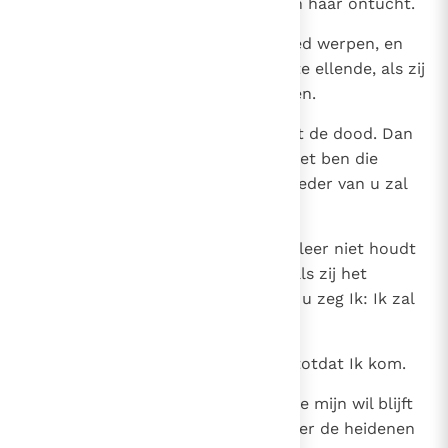
maar zij wil zich niet bekeren van haar ontucht.
22
Daarom zal Ik haar op het ziekbed werpen, en
over haar minnaars breng Ik grote ellende, als zij
zich niet van haar werken bekeren.
23
En haar kinderen zal Ik slaan met de dood. Dan
zullen alle kerken weten dat Ik het ben die
nieren en harten doorgrond, en ieder van u zal
vergelden naar zijn daden.
24
Maar gij allen in Tyatíra die deze leer niet houdt
en de ‘diepten van de Satan,” zoals zij het
noemen, niet hebt leren kennen, u zeg Ik: Ik zal
u geen andere last opleggen:
25
houdt slechts vast wat gij hebt, totdat Ik kom.
26
En wie overwint, wie tot het einde mijn wil blijft
doen, hem zal Ik macht geven over de heidenen