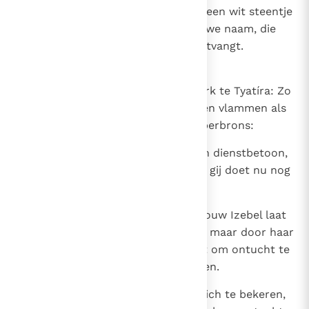
verborgen manna; en Ik zal hem een wit steentje
geven en daarop gegrift een nieuwe naam, die
niemand kent dan hij die hem ontvangt.
18
Tyatira
En schrijf aan de engel van de kerk te Tyatíra: Zo
spreekt de Zoon Gods, wiens ogen vlammen als
vuur en wiens voeten zijn als koperbrons:
19
Ik ken uw daden: liefde, trouw en dienstbetoon,
en ook uw standvastigheid, want gij doet nu nog
meer goed dan in het begin.
20
Maar Ik heb tegen u dat gij de vrouw Izebel laat
begaan, die zich profetes noemt, maar door haar
leer mijn dienstknechten verleidt om ontucht te
bedrijven en afgodenoffers te eten.
21
En Ik heb haar tijd gegeven om zich te bekeren,