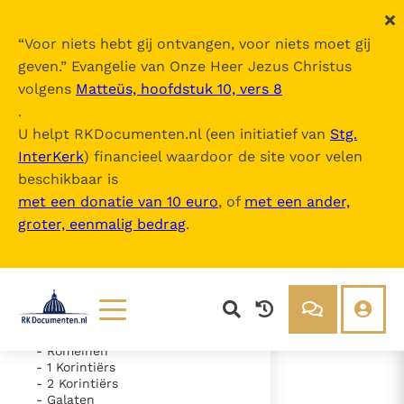
“
Voor niets hebt gij ontvangen, voor niets moet gij
geven.
” Evangelie van Onze Heer Jezus Christus
volgens
Matteüs, hoofdstuk 10, vers 8
De Bijbel
.
U helpt RKDocumenten.nl (een initiatief van
Stg.
InterKerk
) financieel waardoor de site voor velen
Inhoudsopgave
beschikbaar is
uitklappen
met een donatie van 10 euro
, of
met een ander,
groter, eenmalig bedrag
.
- Oude Testament
- Nieuwe Testament
- Evangelie volgens Matteüs
- Evangelie volgens Marcus
- Evangelie volgens Lucas
- Evangelie volgens Johannes
- Handelingen van de Apostelen
Lezen
Over ons
- Romeinen
- 1 Korintiërs
Documenten
Over RK Documenten
- 2 Korintiërs
- Hoofdstuk 2
- Galaten
Bijbel
Meedoen