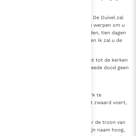
van de Satan.
10
Vrees niet het lijden dat u wacht. De Duivel zal
sommigen van u in de gevangenis werpen om u
te beproeven, en gij zult hevig lijden, tien dagen
lang. Wees getrouw tot de dood en Ik zal u de
kroon des levens geven.
11
Wie oren heeft, hore wat de Geest tot de kerken
zegt: Wie overwint, zal van de tweede dood geen
schade lijden.
12
Pergamum
En schrijf aan de engel van de kerk te
Pérgamum: Zo spreekt Hij die het zwaard voert,
het scherpe en tweesnijdende:
13
Ik weet waar gij woont: daar waar de troon van
de Satan staat. Toch houdt gij mijn naam hoog,