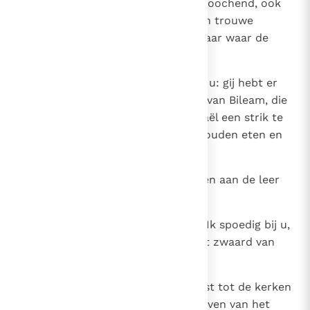
gij hebt het geloof in Mij niet verloochend, ook
niet in de dagen van Antipas, mijn trouwe
getuige, die gedood werd bij u, daar waar de
Satan woont.
14
Maar Ik heb enkele dingen tegen u: gij hebt er
daar die vasthouden aan de leer van Bileam, die
Balak leerde de kinderen van Israël een strik te
spannen, dat zij afgodenoffers zouden eten en
ontucht bedrijven.
15
Zo zijn er ook bij u die vasthouden aan de leer
van de Nikolaïeten.
16
Bekeer u toch! Zo niet, dan kom Ik spoedig bij u,
om tegen hen te strijden met het zwaard van
mijn mond.
17
Wie oren heeft, hore wat de Geest tot de kerken
zegt: Wie overwint, hem zal Ik geven van het