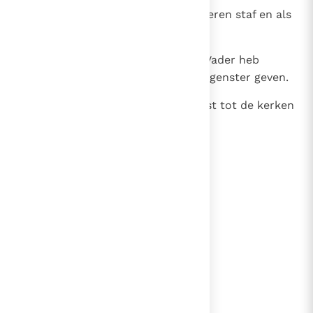
27
en hij zal hen weiden met een ijzeren staf en als
aardewerk worden zij verbrijzeld
28
gelijk ook Ik die macht van mijn Vader heb
ontvangen. En Ik zal hem de morgenster geven.
29
Wie oren heeft, hore wat de Geest tot de kerken
zegt.
lees verder