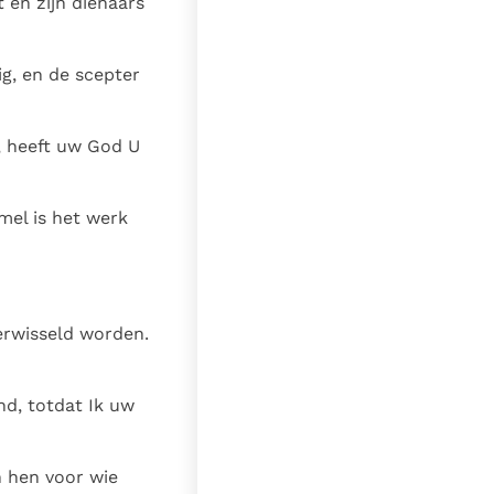
 en zijn dienaars
ig, en de scepter
, heeft uw God U
mel is het werk
verwisseld worden.
nd, totdat Ik uw
n hen voor wie