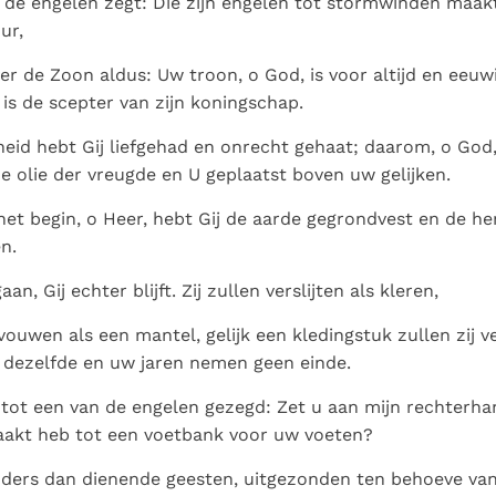
an de engelen zegt: Die zijn engelen tot stormwinden maakt
ur,
ver de Zoon aldus: Uw troon, o God, is voor altijd en eeuw
 is de scepter van zijn koningschap.
eid hebt Gij liefgehad en onrecht gehaat; daarom, o God
e olie der vreugde en U geplaatst boven uw gelijken.
 het begin, o Heer, hebt Gij de aarde gegrondvest en de he
n.
aan, Gij echter blijft. Zij zullen verslijten als kleren,
pvouwen als een mantel, gelijk een kledingstuk zullen zij 
jt dezelfde en uw jaren nemen geen einde.
t tot een van de engelen gezegd: Zet u aan mijn rechterha
aakt heb tot een voetbank voor uw voeten?
anders dan dienende geesten, uitgezonden ten behoeve va