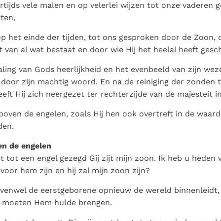
Paus in Pavia: St.
koninkrijk te
tijds vele malen en op velerlei wijzen tot onze vaderen 
als een taak"
groeit stilletjes door
Augustinus toont ons de
herkennen
De mystiek. De
ten,
liefde, niet door
noodzaak om "naar het
mystieke
dwang
 op het einde der tijden, tot ons gesproken door de Zoon, 
innerlijk" toe te keren.
verschijnselen en de
 van al wat bestaat en door wie Hij het heelal heeft gesc
heiligheid
traling van Gods heerlijkheid en het evenbeeld van zijn we
d door zijn machtig woord. En na de reiniging der zonden
eeft Hij zich neergezet ter rechterzijde van de majesteit i
boven de engelen, zoals Hij hen ook overtreft in de waardi
den.
en de engelen
t tot een engel gezegd Gij zijt mijn zoon. Ik heb u heden 
voor hem zijn en hij zal mijn zoon zijn?
venwel de eerstgeborene opnieuw de wereld binnenleidt, z
 moeten Hem hulde brengen.