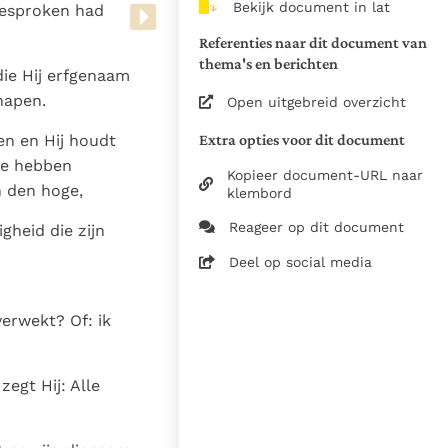
Bekijk document in lat
gesproken had
van de documenten
Referenties naar dit document van
1975
thema's en berichten
die Hij erfgenaam
28-12-2014
hapen.
Open uitgebreid overzicht
5061
Extra opties voor dit document
zen en Hij houdt
nl
 te hebben
Kopieer document-URL naar
n den hoge,
klembord
Reageer op dit document
gheid die zijn
Deel op social media
verwekt? Of: ik
egt Hij: Alle