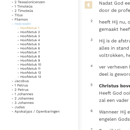
Denzinger
Gebruiksvoorwaarden
- 2 Tessalonicenzen
Nadat God eer
- 1 Timoteüs
door de profe
- 2 Timoteüs
- Titus
- Filemon
2
heeft Hij nu,
- Hebreeën
- Hoofdstuk 1
gemaakt heeft
- Hoofdstuk 2
- Hoofdstuk 3
3
Hij is de afs
- Hoofdstuk 4
- Hoofdstuk 5
alles in stan
- Hoofdstuk 6
- Hoofdstuk 7
voltrokken, h
- Hoofdstuk 8
- Hoofdstuk 9
- Hoofdstuk 10
4
ver verheven 
- Hoofdstuk 11
- Hoofdstuk 12
deel is gewor
- Hoofdstuk 13
- Jacobus
5
Christus bov
- 1 Petrus
- 2 Petrus
Heeft God ooi
- 1 Johannes
- 2 Johannes
zal een vader 
- 3 Johannes
- Judas
6
Wanneer Hij e
- Apokalyps / Openbaringen
engelen Gods
7