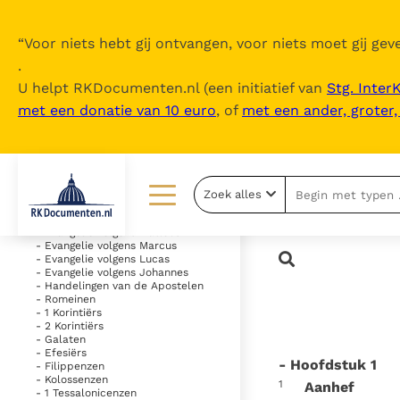
“
Voor niets hebt gij ontvangen, voor niets moet gij geve
.
U helpt RKDocumenten.nl (een initiatief van
Stg. Inter
met een donatie van 10 euro
, of
met een ander, groter
Inhoudsopgave
uitklappen
- Oude Testament
Zoek alles
- Nieuwe Testament
Lezen
Over ons
- Evangelie volgens Matteüs
- Evangelie volgens Marcus
- Evangelie volgens Lucas
Documenten
Over RK Documenten
- Evangelie volgens Johannes
- Handelingen van de Apostelen
- Romeinen
Bijbel
Meedoen
- 1 Korintiërs
- 2 Korintiërs
Thema’s
Doneren
- Galaten
- Efesiërs
- Hoofdstuk 1
- Filippenzen
Berichten
Nieuwsbrief
- Kolossenzen
1
Aanhef
- 1 Tessalonicenzen