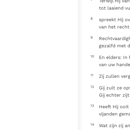
Terwijl Hij v
tot laaiend vu
8
spreekt Hij o
van het recht
9
Rechtvaardigh
gezalfd met d
10
En elders: In
van uw hande
11
Zij zullen verg
12
Gij zult ze o
Gij echter zi
13
Heeft Hij ooi
vijanden gem
14
Wat zijn zij 