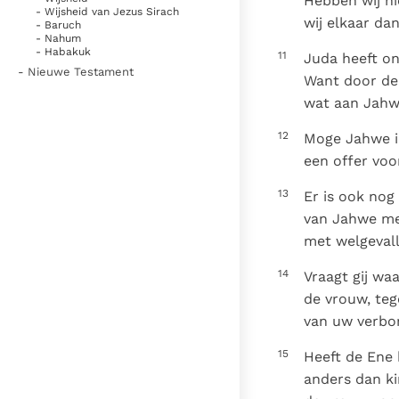
Hebben wij n
- Wijsheid van Jezus Sirach
wij elkaar da
- Baruch
- Nahum
- Habakuk
11
Juda heeft on
- Nieuwe Testament
Want door de
wat aan Jahwe
12
Moge Jahwe ie
een offer voo
13
Er is ook nog
van Jahwe met
met welgeval
14
Vraagt gij wa
de vrouw, teg
van uw verbo
15
Heeft de Ene 
anders dan k