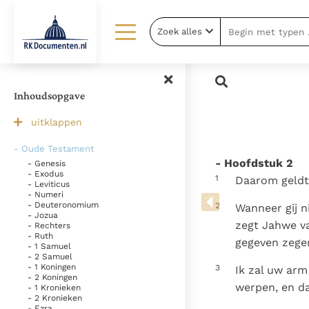
Zoek alles
Lezen
Over ons
Documenten
Over RK Documenten
Inhoudsopgave
Bijbel
Meedoen
uitklappen
Thema’s
Doneren
- Oude Testament
- Hoofdstuk 2
- Genesis
Berichten
Nieuwsbrief
- Exodus
1
Daarom geldt v
- Leviticus
Denzinger
Gebruiksvoorwaarden
- Numeri
- Deuteronomium
2
Wanneer gij n
- Jozua
zegt Jahwe va
- Rechters
- Ruth
gegeven zegen
- 1 Samuel
- 2 Samuel
- 1 Koningen
3
Ik zal uw arm
- 2 Koningen
werpen, en d
- 1 Kronieken
- 2 Kronieken
- Ezra