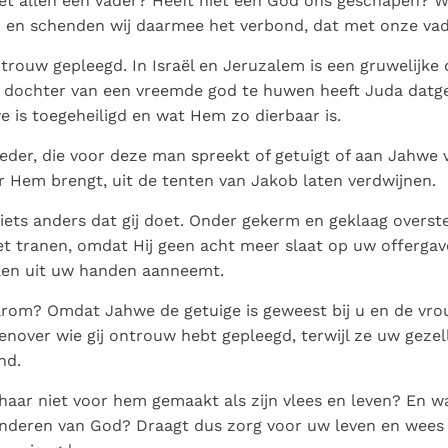
iet allen één vader? Heeft niet één God ons geschapen? 
n en schenden wij daarmee het verbond, dat met onze vad
trouw gepleegd. In Israël en Jeruzalem is een gruwelijke
 dochter van een vreemde god te huwen heeft Juda dat
 is toegeheiligd en wat Hem zo dierbaar is.
der, die voor deze man spreekt of getuigt of aan Jahwe
r Hem brengt, uit de tenten van Jakob laten verdwijnen.
 iets anders dat gij doet. Onder gekerm en geklaag overstel
 tranen, omdat Hij geen acht meer slaat op uw offergav
len uit uw handen aanneemt.
arom? Omdat Jahwe de getuige is geweest bij u en de vro
enover wie gij ontrouw hebt gepleegd, terwijl ze uw gezel
nd.
haar niet voor hem gemaakt als zijn vlees en leven? En wa
inderen van God? Draagt dus zorg voor uw leven en wees