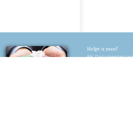
Helpt u mee?
RK Documenten wordt
Help ons en doneer
Doneren