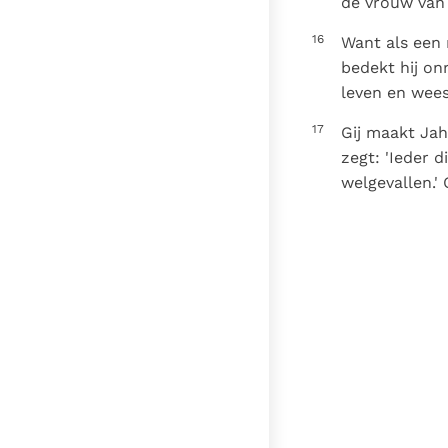
de vrouw van
16
Want als een 
bedekt hij on
leven en wees
17
Gij maakt Jah
zegt: 'Ieder 
welgevallen.' 