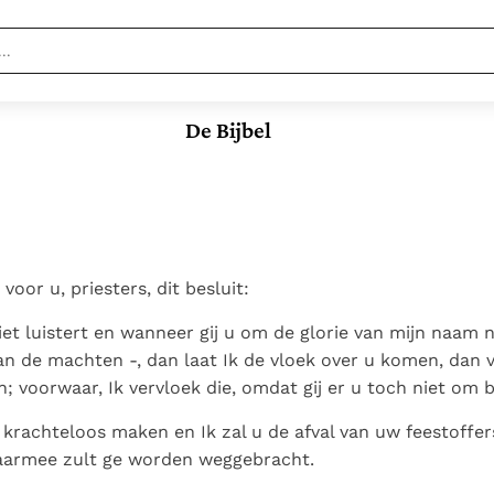
Nieuwste
Berichten
De Bijbel
Documenten
Paus naar Pavia om o.a. H.
Augustinus te eren
In Christus wordt
Het Vaticaan publiceert
onze honger vervuld
een nieuwe Latijnse
Leer de kostbare
Vaticaanse financiële
uitgave van het Romeins
parel van Gods
waakhond verliest
Gods Koninkrijk
martyrologium
Paus spreekt het
koninkrijk te
autonomie
groeit stilletjes door
oor u, priesters, dit besluit:
Wereldvoedselprogramma
herkennen
De mystiek. De
Paus Leo XIV in Pavia: "De
liefde, niet door
toe
mystieke
iet luistert en wanneer gij u om de glorie van mijn naam
stad is zowel een gave
dwang
Open uw hart voor
verschijnselen en de
n de machten -, dan laat Ik de vloek over u komen, dan v
als een taak"
het zaad van Gods
heiligheid
; voorwaar, Ik vervloek die, omdat gij er u toch niet om
Woord
 krachteloos maken en Ik zal u de afval van uw feestoffer
aarmee zult ge worden weggebracht.