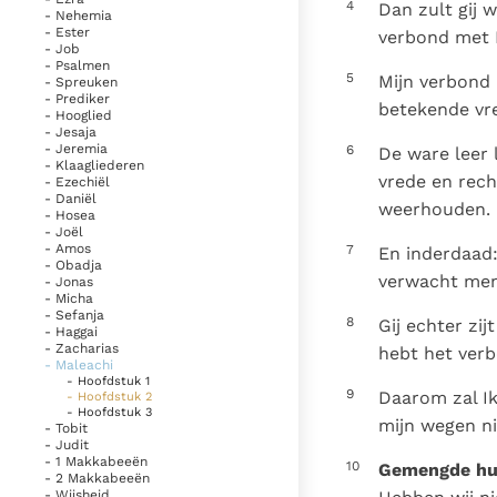
4
Dan zult gij 
- Nehemia
- Ester
verbond met L
- Job
- Psalmen
5
Mijn verbond 
- Spreuken
- Prediker
betekende vre
- Hooglied
- Jesaja
- Jeremia
6
De ware leer 
- Klaagliederen
vrede en rech
- Ezechiël
- Daniël
weerhouden.
- Hosea
- Joël
- Amos
7
En inderdaad:
- Obadja
verwacht men 
- Jonas
- Micha
- Sefanja
8
Gij echter zi
- Haggai
- Zacharias
hebt het ver
- Maleachi
- Hoofdstuk 1
9
Daarom zal Ik
- Hoofdstuk 2
- Hoofdstuk 3
mijn wegen ni
- Tobit
- Judit
- 1 Makkabeeën
10
Gemengde huw
- 2 Makkabeeën
- Wijsheid