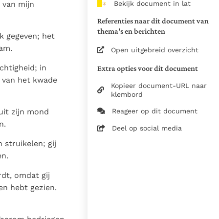
Bekijk document in lat
d van mijn
van de documenten
Referenties naar dit document van
1975
thema's en berichten
k gegeven; het
28-12-2014
aam.
Open uitgebreid overzicht
5061
htigheid; in
Extra opties voor dit document
nl
j van het kwade
Kopieer document-URL naar
klembord
Reageer op dit document
uit zijn mond
n.
Deel op social media
struikelen; gij
en.
rdt, omdat gij
en hebt gezien.