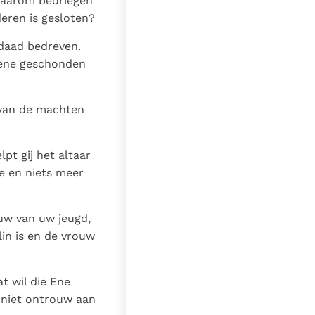
Waarom bedriegen
eren is gesloten?
 daad bedreven.
gene geschonden
 van de machten
pt gij het altaar
e en niets meer
uw van uw jeugd,
lin is en de vrouw
t wil die Ene
 niet ontrouw aan