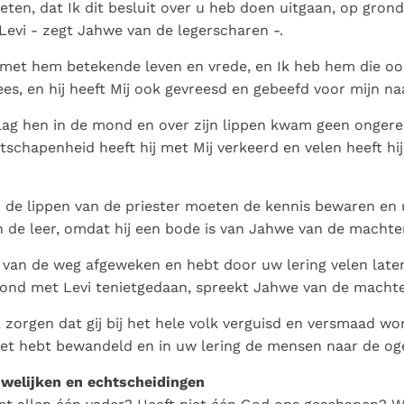
weten, dat Ik dit besluit over u heb doen uitgaan, op gron
evi - zegt Jahwe van de legerscharen -.
met hem betekende leven en vrede, en Ik heb hem die oo
es, en hij heeft Mij ook gevreesd en gebeefd voor mijn n
lag hen in de mond en over zijn lippen kwam geen ongerec
tschapenheid heeft hij met Mij verkeerd en velen heeft hi
 de lippen van de priester moeten de kennis bewaren en 
de leer, omdat hij een bode is van Jahwe van de machte
jt van de weg afgeweken en hebt door uw lering velen laten 
bond met Levi tenietgedaan, spreekt Jahwe van de macht
 zorgen dat gij bij het hele volk verguisd en versmaad wo
et hebt bewandeld en in uw lering de mensen naar de og
elijken en echtscheidingen