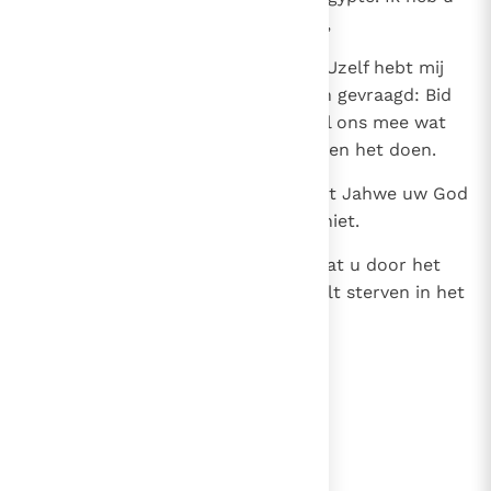
vandaag duidelijk gewaarschuwd,
20
dat u een grote misstap begaat. Uzelf hebt mij
naar Jahwe uw God gezonden en gevraagd: Bid
voor ons tot Jahwe uw God; deel ons mee wat
Jahwe onze God zegt, en wij zullen het doen.
21
Maar nu ik u heb meegedeeld wat Jahwe uw God
mij heeft opgedragen, luistert u niet.
22
Wees er dan ook van overtuigd dat u door het
zwaard, de honger en de pest zult sterven in het
land waar u wilt gaan wonen.'
lees verder