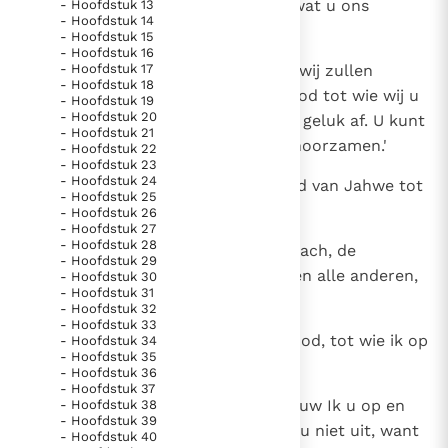
getuigen, als wij niet alles doen wat u ons
- Hoofdstuk 13
Paus Leo XIV in Pavia: "De stad is zowel een gave als
- Hoofdstuk 14
namens Hem zegt.
- Hoofdstuk 15
een taak"
Paus in Pavia: St. Augustinus toont ons de noodzaak om
- Hoofdstuk 16
"naar het innerlijk" toe te keren.
6
- Hoofdstuk 17
Of het ons aangenaam is of niet, wij zullen
- Hoofdstuk 18
RK Documenten stelt heel veel belangrijke
gehoorzamen aan Jahwe onze God tot wie wij u
- Hoofdstuk 19
- Hoofdstuk 20
zenden, want daarvan hangt ons geluk af. U kunt
kerkelijke documenten van de Rooms
- Hoofdstuk 21
ervan op aan: wij zullen Hem gehoorzamen.'
- Hoofdstuk 22
Katholieke Kerk in het Nederlands beschikbaar
- Hoofdstuk 23
en is volledig afhankelijk van donaties.
- Hoofdstuk 24
7
Tien dagen later kwam het woord van Jahwe tot
- Hoofdstuk 25
Jeremia.
- Hoofdstuk 26
- Hoofdstuk 27
Ik help mee!
- Hoofdstuk 28
8
Hij riep Jochanan, zoon van Kareach, de
- Hoofdstuk 29
officieren die hem vergezelden, en alle anderen,
- Hoofdstuk 30
- Hoofdstuk 31
groot en klein, bij zich
- Hoofdstuk 32
- Hoofdstuk 33
9
en zei: `Dit zegt Jahwe, Israëls God, tot wie ik op
- Hoofdstuk 34
- Hoofdstuk 35
uw verzoek heb gebeden:
- Hoofdstuk 36
- Hoofdstuk 37
10
Als gij in dit land blijft wonen, bouw Ik u op en
- Hoofdstuk 38
- Hoofdstuk 39
breek u niet af, Ik plant u en ruk u niet uit, want
- Hoofdstuk 40