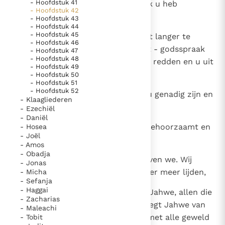
- Hoofdstuk 41
Ik heb spijt over het kwaad dat Ik u heb
- Hoofdstuk 42
aangedaan.
- Hoofdstuk 43
- Hoofdstuk 44
- Hoofdstuk 45
11
Gij hoeft de koning van Babel niet langer te
- Hoofdstuk 46
vrezen: vreest hem werkelijk niet - godsspraak
- Hoofdstuk 47
- Hoofdstuk 48
van Jahwe -; Ik ben bij u om u te redden en u uit
- Hoofdstuk 49
zijn macht te bevrijden.
- Hoofdstuk 50
- Hoofdstuk 51
- Hoofdstuk 52
12
Als Ik u genadig ben, zal ook hij u genadig zijn en
- Klaagliederen
u terug laten gaan naar uw land.
- Ezechiël
- Daniël
13
Maar als gij Jahwe uw God niet gehoorzaamt en
- Hosea
- Joël
zegt: Wij blijven niet in dit land,
- Amos
- Obadja
14
wij gaan naar Egypte en daar blijven we. Wij
- Jonas
willen geen oorlog en heen honger meer lijden,
- Micha
- Sefanja
- Haggai
15
luistert dan naar het woord van Jahwe, allen die
- Zacharias
van Juda zijt overgebleven: Dit zegt Jahwe van
- Maleachi
de machten, Israëls God: Als gij met alle geweld
- Tobit