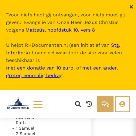
“
Voor niets hebt gij ontvangen, voor niets moet gij
geven.
” Evangelie van Onze Heer Jezus Christus
volgens
Matteüs, hoofdstuk 10, vers 8
De Bijbel
.
U helpt RKDocumenten.nl (een initiatief van
Stg.
InterKerk
) financieel waardoor de site voor velen
Inhoudsopgave
beschikbaar is
uitklappen
met een donatie van 10 euro
, of
met een ander,
groter, eenmalig bedrag
.
- Oude Testament
- Genesis
- Exodus
- Leviticus
- Numeri
- Deuteronomium
- Jozua
Lezen
Over ons
- Rechters
- Ruth
Documenten
Over RK Documenten
- 1 Samuel
- 2 Samuel
- Hoofdstuk 42
Bijbel
Meedoen