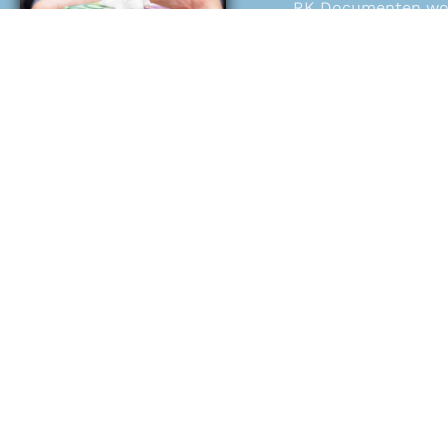
RK Documenten wordt
Help ons en doneer
Doneren
RK Documenten
RK Documenten stelt alle belangrijke
kerkelijke documenten van de Rooms
Katholieke Kerk in het Nederlands
beschikbaar en is volledig afhankelijk van
donaties.