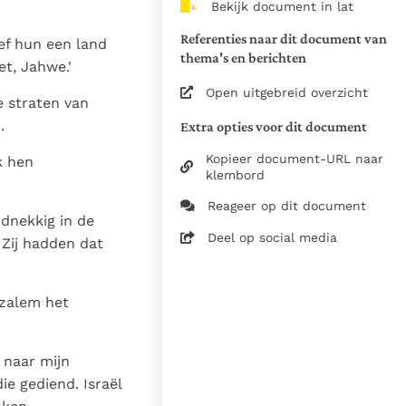
Bekijk document in lat
van de documenten
Referenties naar dit document van
ef hun een land
1975
thema's en berichten
t, Jahwe.'
28-12-2014
Open uitgebreid overzicht
e straten van
5061
.
Extra opties voor dit document
nl
Kopieer document-URL naar
k hen
klembord
Reageer op dit document
dnekkig in de
Deel op social media
 Zij hadden dat
uzalem het
 naar mijn
ie gediend. Israël