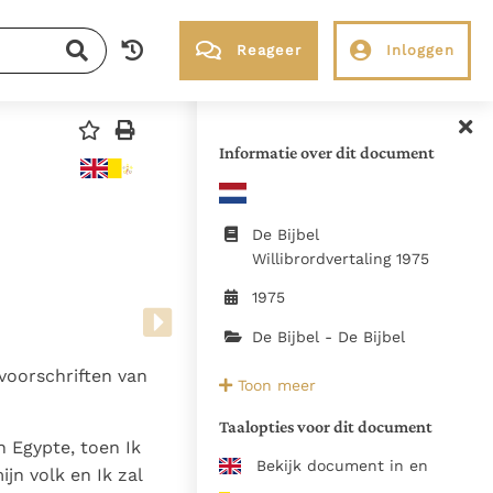
Reageer
Inloggen
RK Documenten stelt heel veel belangrijke
kerkelijke documenten van de Rooms
Informatie over dit document
Katholieke Kerk in het Nederlands
beschikbaar en is volledig afhankelijk van
donaties.
De Bijbel
Willibrordvertaling 1975
Ik help mee!
1975
De Bijbel - De Bijbel
 voorschriften van
1975, KBS Boxtel / Uitg
Toon meer
Emmaus Brugge
Taalopties voor dit document
n Egypte, toen Ik
doublure Baruch verwijderd
Bekijk document in en
ijn volk en Ik zal
Zie de gebruiksvoorwaarden