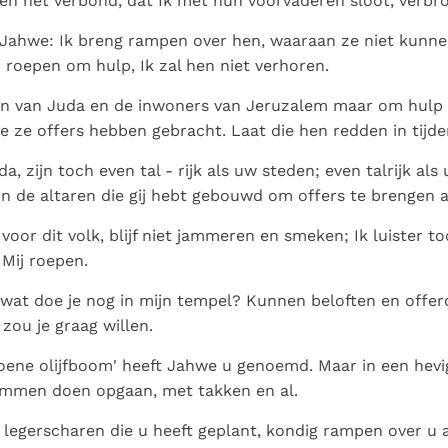
n het verbond, dat Ik met hun voorvaderen sloot, verbr
Jahwe: Ik breng rampen over hen, waaraan ze niet kunn
j roepen om hulp, Ik zal hen niet verhoren.
en van Juda en de inwoners van Jeruzalem maar om hulp 
e ze offers hebben gebracht. Laat die hen redden in tijd
, zijn toch even tal - rijk als uw steden; even talrijk als
jn de altaren die gij hebt gebouwd om offers te brengen a
voor dit volk, blijf niet jammeren en smeken; Ik luister toc
Mij roepen.
, wat doe je nog in mijn tempel? Kunnen beloften en offe
zou je graag willen.
oene olijfboom' heeft Jahwe u genoemd. Maar in een hevi
lammen doen opgaan, met takken en al.
legerscharen die u heeft geplant, kondig rampen over u a