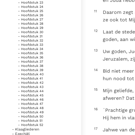
en Juda hebbe
- Hoofdstuk 23
- Hoofdstuk 24
11
- Hoofdstuk 25
Daarom zegt 
- Hoofdstuk 26
ze ook tot Mi
- Hoofdstuk 27
- Hoofdstuk 28
- Hoofdstuk 29
12
Laat de sted
- Hoofdstuk 30
- Hoofdstuk 31
goden, aan wi
- Hoofdstuk 32
- Hoofdstuk 33
- Hoofdstuk 34
13
Uw goden, Juda
- Hoofdstuk 35
- Hoofdstuk 36
Jeruzalem, zi
- Hoofdstuk 37
- Hoofdstuk 38
14
Bid niet meer 
- Hoofdstuk 39
- Hoofdstuk 40
hun nood tot 
- Hoofdstuk 41
- Hoofdstuk 42
- Hoofdstuk 43
15
Mijn geliefde
- Hoofdstuk 44
- Hoofdstuk 45
afweren? Dat 
- Hoofdstuk 46
- Hoofdstuk 47
- Hoofdstuk 48
16
`Prachtige gr
- Hoofdstuk 49
- Hoofdstuk 50
Hij hem in v
- Hoofdstuk 51
- Hoofdstuk 52
17
Jahwe van de 
- Klaagliederen
- Ezechiël