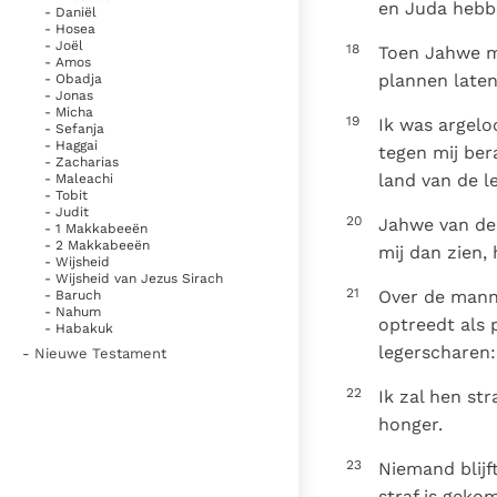
en Juda hebbe
- Daniël
- Hosea
- Joël
18
Toen Jahwe mi
- Amos
plannen laten
- Obadja
- Jonas
- Micha
19
Ik was argelo
- Sefanja
- Haggai
tegen mij ber
- Zacharias
land van de l
- Maleachi
- Tobit
- Judit
20
Jahwe van de 
- 1 Makkabeeën
- 2 Makkabeeën
mij dan zien,
- Wijsheid
- Wijsheid van Jezus Sirach
21
Over de manne
- Baruch
- Nahum
optreedt als 
- Habakuk
legerscharen:
- Nieuwe Testament
22
Ik zal hen st
honger.
23
Niemand blijf
straf is geko