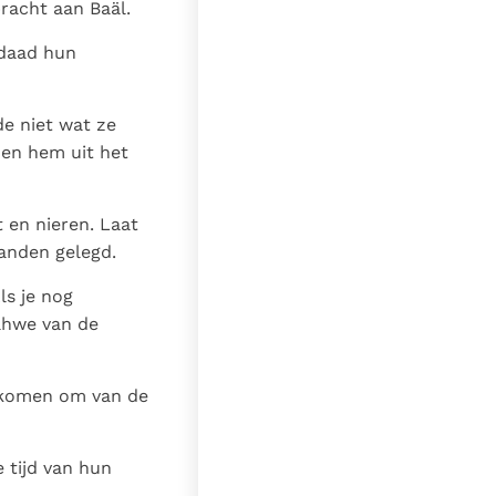
racht aan Baäl.
rdaad hun
de niet wat ze
nen hem uit het
 en nieren. Laat
handen gelegd.
ls je nog
Jahwe van de
n komen om van de
 tijd van hun