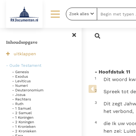
Zoek alles
Lezen
Over ons
Documenten
Over RK Documenten
Inhoudsopgave
Bijbel
Meedoen
uitklappen
Thema’s
Doneren
- Oude Testament
- Hoofdstuk 11
- Genesis
Berichten
Nieuwsbrief
- Exodus
1
Dit woord kw
- Leviticus
Denzinger
Gebruiksvoorwaarden
- Numeri
- Deuteronomium
2
Spreek tot de
- Jozua
- Rechters
3
Dit zegt Jahw
- Ruth
- 1 Samuel
het verbond,
- 2 Samuel
- 1 Koningen
- 2 Koningen
4
die Ik uw voo
- 1 Kronieken
hen zei: Luist
- 2 Kronieken
- Ezra