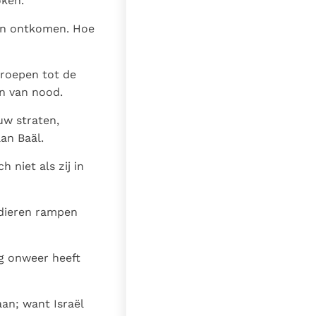
oken.
en ontkomen. Hoe
roepen tot de
en van nood.
 uw straten,
an Baäl.
h niet als zij in
rdieren rampen
g onweer heeft
an; want Israël