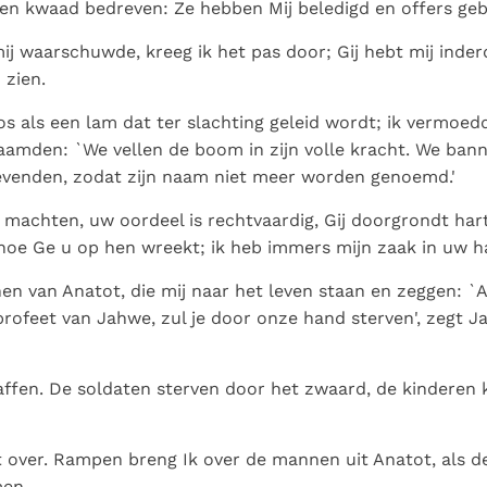
n kwaad bedreven: Ze hebben Mij beledigd en offers geb
j waarschuwde, kreeg ik het pas door; Gij hebt mij inde
 zien.
os als een lam dat ter slachting geleid wordt; ik vermoed
aamden: `We vellen de boom in zijn volle kracht. We ban
evenden, zodat zijn naam niet meer worden genoemd.'
machten, uw oordeel is rechtvaardig, Gij doorgrondt hart
 hoe Ge u op hen wreekt; ik heb immers mijn zaak in uw 
n van Anatot, die mij naar het leven staan en zeggen: `A
profeet van Jahwe, zul je door onze hand sterven', zegt 
raffen. De soldaten sterven door het zwaard, de kindere
t over. Rampen breng Ik over de mannen uit Anatot, als de
men.