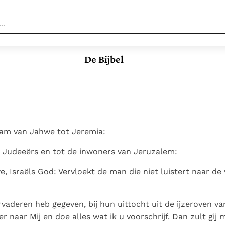
Nieuwste
Berichten
De Bijbel
Documenten
Paus naar Pavia om o.a. H.
Augustinus te eren
In Christus wordt
Het Vaticaan publiceert
onze honger vervuld
een nieuwe Latijnse
Leer de kostbare
Vaticaanse financiële
uitgave van het Romeins
parel van Gods
waakhond verliest
Gods Koninkrijk
martyrologium
Paus spreekt het
koninkrijk te
autonomie
groeit stilletjes door
am van Jahwe tot Jeremia:
Wereldvoedselprogramma
herkennen
De mystiek. De
Paus Leo XIV in Pavia: "De
liefde, niet door
toe
mystieke
 Judeeërs en tot de inwoners van Jeruzalem:
stad is zowel een gave
dwang
Open uw hart voor
verschijnselen en de
als een taak"
het zaad van Gods
e, Israëls God: Vervloekt de man die niet luistert naar de
heiligheid
Woord
rvaderen heb gegeven, bij hun uittocht uit de ijzeroven va
er naar Mij en doe alles wat ik u voorschrijf. Dan zult gij m