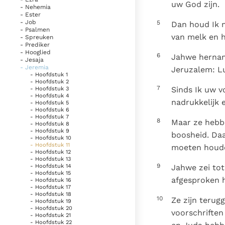
uw God zijn.
- Nehemia
- Ester
- Job
5
Dan houd Ik m
- Psalmen
van melk en h
- Spreuken
- Prediker
- Hooglied
6
Jahwe hernam:
- Jesaja
- Jeremia
Jeruzalem: Lu
- Hoofdstuk 1
- Hoofdstuk 2
7
Sinds Ik uw v
- Hoofdstuk 3
- Hoofdstuk 4
nadrukkelijk 
- Hoofdstuk 5
- Hoofdstuk 6
- Hoofdstuk 7
8
Maar ze hebbe
- Hoofdstuk 8
- Hoofdstuk 9
boosheid. Daa
- Hoofdstuk 10
- Hoofdstuk 11
moeten houde
- Hoofdstuk 12
- Hoofdstuk 13
9
Jahwe zei tot
- Hoofdstuk 14
- Hoofdstuk 15
afgesproken 
- Hoofdstuk 16
- Hoofdstuk 17
- Hoofdstuk 18
10
Ze zijn terug
- Hoofdstuk 19
- Hoofdstuk 20
voorschriften
- Hoofdstuk 21
- Hoofdstuk 22