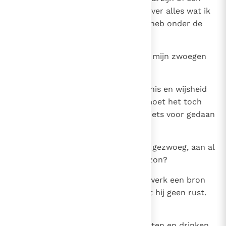
dwaas? Toch zal hij beschikken over alles wat ik
met wijsheid bij elkaar gebracht heb onder de
zon. Ook dat is ijdel.
20
Ik zag geen enkele zin meer in al mijn zwoegen
en tobben onder de zon.
21
Want heeft iemand door zijn kennis en wijsheid
moeizaam iets gepresteerd, hij moet het toch
overlaten aan een ander die er niets voor gedaan
heeft. Ook dat is ijdel, onzinnig.
22
Wat heeft een mens dan aan zijn gezwoeg, aan al
zijn zorgen en tobben onder de zon?
23
Zijn leven is een lijdensweg, zijn werk een bron
van ellende. Zelfs ' s nachts vindt hij geen rust.
Ook dat is ijdel.
24
Het beste voor de mens is nog: eten en drinken