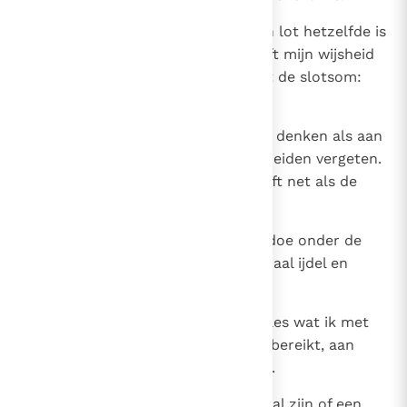
15
Daarom zei ik bij mezelf: Als mijn lot hetzelfde is
als dat van een dwaas, waar heeft mijn wijsheid
dan toe gediend? Zo kwam ik tot de slotsom:
ook dat is ijdel.
16
Aan een wijze blijft men evenmin denken als aan
een dwaas. Op de duur worden beiden vergeten.
Het is treurig, maar de wijze sterft net als de
dwaas.
17
Ik werd het leven moe; al het gedoe onder de
zon stond mij tegen. Het is allemaal ijdel en
grijpen naar wind.
18
Het vreselijkste leek mij dat ik alles wat ik met
mijn zwoegen onder de zon had bereikt, aan
mijn opvolger moest achterlaten.
19
En wie weet of hij een wijs man zal zijn of een