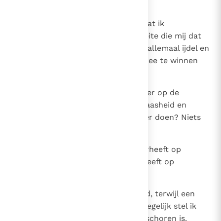
zwoegen bereikt.
11
Maar toen ik terugzag op alles wat ik
gepresteerd had en op al de moeite die mij dat
gekost had, stelde ik vast: het is allemaal ijdel en
grijpen naar wind. Er valt niets mee te winnen
onder de zon.
12
Toen richtte ik mijn aandacht weer op de
wijsheid en vergeleek ze met dwaasheid en
onverstand. Wat kan een opvolger doen? Niets
meer dan zijn voorganger.
13
Ik weet wel dat wijsheid iets voorheeft op
dwaasheid, zoals licht iets voorheeft op
duisternis:
14
een wijze heeft ogen in zijn hoofd, terwijl een
dwaas in het duister tast. Maar tegelijk stel ik
vast dat beiden eenzelfde lot beschoren is.