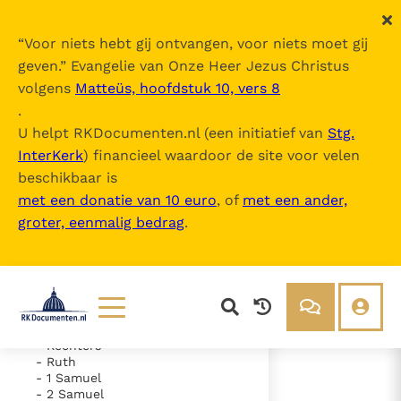
“
Voor niets hebt gij ontvangen, voor niets moet gij
geven.
” Evangelie van Onze Heer Jezus Christus
volgens
Matteüs, hoofdstuk 10, vers 8
De Bijbel
.
U helpt RKDocumenten.nl (een initiatief van
Stg.
InterKerk
) financieel waardoor de site voor velen
Inhoudsopgave
beschikbaar is
uitklappen
met een donatie van 10 euro
, of
met een ander,
groter, eenmalig bedrag
.
- Oude Testament
- Genesis
- Exodus
- Leviticus
- Numeri
- Deuteronomium
- Jozua
Lezen
Over ons
- Rechters
- Ruth
Documenten
Over RK Documenten
- 1 Samuel
- 2 Samuel
- Hoofdstuk 2
Bijbel
Meedoen