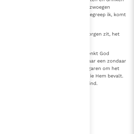
en genieten van wat hij met veel zwoegen
bereikt heeft. Want ook dat, zo begreep ik, komt
uit de hand van God.
25
Of je het nu goed hebt of in de zorgen zit, het
gaat nooit buiten Hem om.
26
Aan iemand die Hem bevalt, schenkt God
wijsheid, kennis en blijdschap. Maar een zondaar
laat Hij moeizaam sparen en vergaren om het
dan over te dragen aan iemand die Hem bevalt.
Ook dat is ijdel en grijpen naar wind.
lees verder