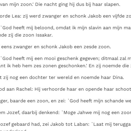
van mijn zoon.' Die nacht ging hij dus bij haar slapen.
rde Lea: zij werd zwanger en schonk Jakob een vijfde z
 `God heeft mij beloond, omdat ik mijn slavin aan mijn ma
 zij die zoon Issakar.
 eens zwanger en schonk Jakob een zesde zoon.
 `God heeft mij een mooi geschenk gegeven; ditmaal zal m
want ik heb hem zes zonen geschonken.' En zij noemde die
 zij nog een dochter ter wereld en noemde haar Dina.
od aan Rachel: Hij verhoorde haar en opende haar schoot
ger, baarde een zoon, en zei: `God heeft mijn schande w
em Jozef, daarbij denkend: `Moge Jahwe mij nog een zoon
ozef gebaard had, zei Jakob tot Laban: `Laat mij terugga