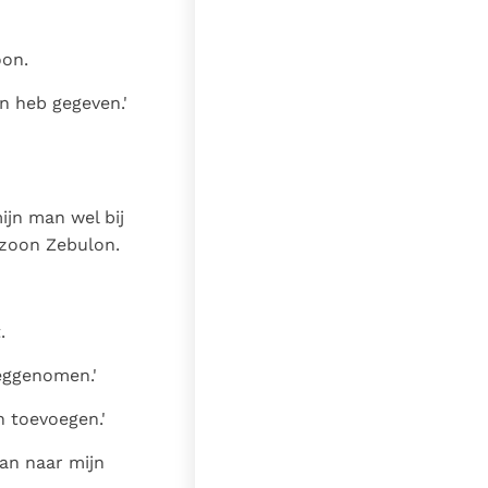
oon.
n heb gegeven.'
ijn man wel bij
 zoon Zebulon.
.
eggenomen.'
 toevoegen.'
an naar mijn