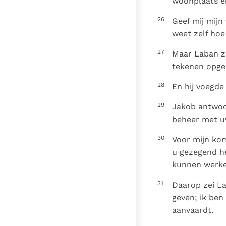
woonplaats e
26
Geef mij mijn
weet zelf hoe
27
Maar Laban ze
tekenen opge
28
En hij voegde
29
Jakob antwoor
beheer met u
30
Voor mijn kom
u gezegend hee
kunnen werke
31
Daarop zei La
geven; ik ben
aanvaardt.