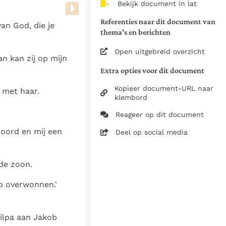
Bekijk document in lat
van de documenten
Referenties naar dit document van
an God, die je
1975
thema's en berichten
28-12-2014
Open uitgebreid overzicht
n kan zij op mijn
5061
Extra opties voor dit document
nl
Kopieer document-URL naar
 met haar.
klembord
Reageer op dit document
hoord en mij een
Deel op social media
de zoon.
eb overwonnen.'
Zilpa aan Jakob