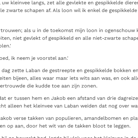
 uw kleinvee langs, zet alle gevlekte en gespikkelde diere
le zwarte schapen af. Als loon wil ik enkel de gespikkelde
ertrouwen; als u in de toekomst mijn loon in ogenschouw
iten, niet gevlekt of gespikkeld en alle niet-zwarte schap
len.'
oed, ik neem je voorstel aan.'
 dag zette Laban de gestreepte en gespikkelde bokken en
eiten bijeen, alles waar maar iets wits aan was, en ook al
vertrouwde die kudde toe aan zijn zonen.
dat er tussen hem en Jakob een afstand van drie dagreize
t alleen het kleinvee van Laban weiden dat nog over wa
Jakob verse takken van populieren, amandelbomen en pla
pen op aan, door het wit van de takken bloot te leggen.