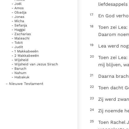
liefdesappels 
- Joël
- Amos
- Obadja
17
En God verhoo
- Jonas
- Micha
- Sefanja
18
Toen zei Lea:
- Haggai
Daarom noemde
- Zacharias
- Maleachi
- Tobit
19
Lea werd nog
- Judit
- 1 Makkabeeën
- 2 Makkabeeën
20
Toen zei Lea:
- Wijsheid
mij blijven, 
- Wijsheid van Jezus Sirach
- Baruch
- Nahum
21
Daarna bracht
- Habakuk
- Nieuwe Testament
22
Toen dacht G
23
Zij werd zwan
24
Zij noemde h
25
Toen Rachel J