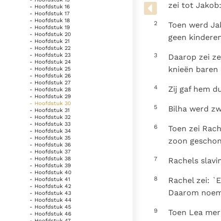
Denzinger
Gebruiksvoorwaarden
zei tot Jakob
- Hoofdstuk 16
- Hoofdstuk 17
- Hoofdstuk 18
2
Toen werd Jak
- Hoofdstuk 19
- Hoofdstuk 20
geen kinderen
- Hoofdstuk 21
- Hoofdstuk 22
3
- Hoofdstuk 23
Daarop zei ze
- Hoofdstuk 24
knieën baren 
- Hoofdstuk 25
- Hoofdstuk 26
- Hoofdstuk 27
4
Zij gaf hem d
- Hoofdstuk 28
- Hoofdstuk 29
- Hoofdstuk 30
5
Bilha werd z
- Hoofdstuk 31
- Hoofdstuk 32
- Hoofdstuk 33
6
Toen zei Rach
- Hoofdstuk 34
- Hoofdstuk 35
zoon geschon
- Hoofdstuk 36
- Hoofdstuk 37
7
- Hoofdstuk 38
Rachels slav
- Hoofdstuk 39
- Hoofdstuk 40
8
Rachel zei: `
- Hoofdstuk 41
- Hoofdstuk 42
Daarom noemd
- Hoofdstuk 43
- Hoofdstuk 44
- Hoofdstuk 45
9
Toen Lea merk
- Hoofdstuk 46
- Hoofdstuk 47