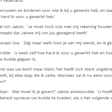
n vaderland.
 vrouwen en kinderen voor wie ik bij u gewerkt heb, en laa
 hard ik voor u gewerkt heb.'
i tot Jakob: `Je moet toch ook met mij rekening houden;
maakt dat Jahwe mij om jou gezegend heeft.'
 eraan toe: `Zeg maar welk loon je van mij wenst, en ik gee
dde: `U weet zelf hoe hard ik voor u gewerkt heb en ho
w kudde gegaan is.
st was uw bezit maar klein; het heeft zich sterk uitgeb
ft, bij elke stap die ik zette. Wanneer zal ik nu eens voo
n?'
ban: `Wat moet ik je geven?' Jakob antwoordde: `U hoeft 
 bereid opnieuw uw kudde te hoeden, als u het volgende 