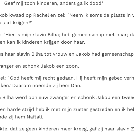
Paus in Pavia: St.
koninkrijk te
: `Geef mij toch kinderen, anders ga ik dood.'
als een taak"
groeit stilletjes door
Augustinus toont ons de
herkennen
De mystiek. De
liefde, niet door
ob kwaad op Rachel en zei: `Neem ik soms de plaats in v
noodzaak om "naar het
mystieke
dwang
 laat krijgen?'
innerlijk" toe te keren.
verschijnselen en de
heiligheid
: `Hier is mijn slavin Bilha; heb gemeenschap met haar; da
en kan ik kinderen krijgen door haar.'
us haar slavin Bilha tot vrouw en Jakob had gemeenschap
wanger en schonk Jakob een zoon.
el: `God heeft mij recht gedaan. Hij heeft mijn gebed ver
ken.' Daarom noemde zij hem Dan.
in Bilha werd opnieuw zwanger en schonk Jakob een twee
Een harde strijd heb ik met mijn zuster gestreden en ik h
e zij hem Naftali.
te, dat ze geen kinderen meer kreeg, gaf zij haar slavin 