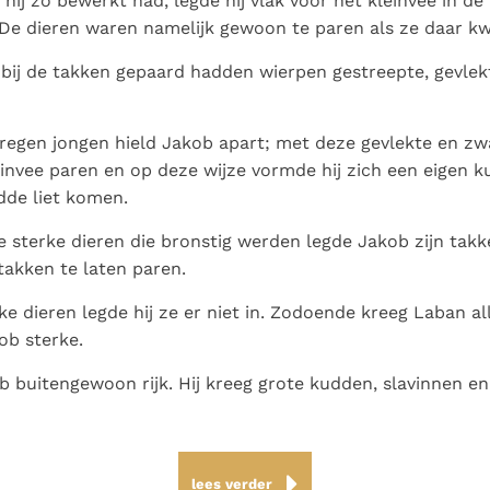
 hij zo bewerkt had, legde hij vlak voor het kleinvee in de
 De dieren waren namelijk gewoon te paren als ze daar k
 bij de takken gepaard hadden wierpen gestreepte, gevlek
regen jongen hield Jakob apart; met deze gevlekte en zwa
einvee paren en op deze wijze vormde hij zich een eigen kud
dde liet komen.
e sterke dieren die bronstig werden legde Jakob zijn takk
 takken te laten paren.
e dieren legde hij ze er niet in. Zodoende kreeg Laban a
ob sterke.
 buitengewoon rijk. Hij kreeg grote kudden, slavinnen en
lees verder