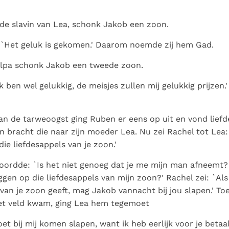
 de slavin van Lea, schonk Jakob een zoon.
 `Het geluk is gekomen.' Daarom noemde zij hem Gad.
Zilpa schonk Jakob een tweede zoon.
Ik ben wel gelukkig, de meisjes zullen mij gelukkig prijze
an de tarweoogst ging Ruben er eens op uit en vond liefd
en bracht die naar zijn moeder Lea. Nu zei Rachel tot Lea:
ie liefdesappels van je zoon.'
oordde: `Is het niet genoeg dat je me mijn man afneemt? 
ggen op die liefdesappels van mijn zoon?' Rachel zei: `Als 
 van je zoon geeft, mag Jakob vannacht bij jou slapen.' To
et veld kwam, ging Lea hem tegemoet
oet bij mij komen slapen, want ik heb eerlijk voor je beta