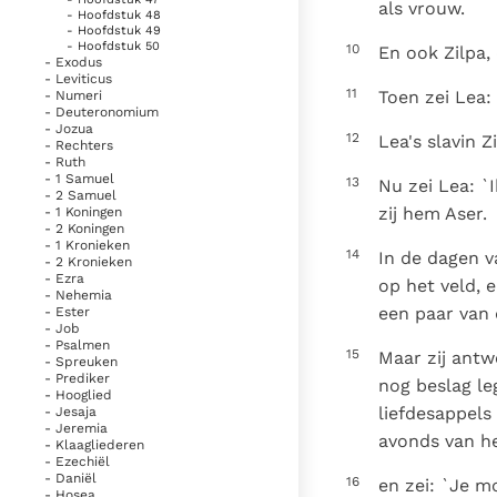
als vrouw.
- Hoofdstuk 48
- Hoofdstuk 49
- Hoofdstuk 50
10
En ook Zilpa,
- Exodus
- Leviticus
11
Toen zei Lea:
- Numeri
- Deuteronomium
- Jozua
12
Lea's slavin 
- Rechters
- Ruth
- 1 Samuel
13
Nu zei Lea: `
- 2 Samuel
zij hem Aser.
- 1 Koningen
- 2 Koningen
- 1 Kronieken
14
In de dagen v
- 2 Kronieken
- Ezra
op het veld, 
- Nehemia
een paar van d
- Ester
- Job
- Psalmen
15
Maar zij antw
- Spreuken
- Prediker
nog beslag le
- Hooglied
liefdesappels
- Jesaja
- Jeremia
avonds van h
- Klaagliederen
- Ezechiël
- Daniël
16
en zei: `Je m
- Hosea