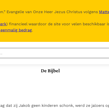
n.
” Evangelie van Onze Heer Jezus Christus volgens
Matte
Kerk
) financieel waardoor de site voor velen beschikbaar i
, eenmalig bedrag
.
Nieuwste
Berichten
De Bijbel
Documenten
Het Vaticaan publiceert
een nieuwe Latijnse
5. Het gebed van de
Vaticaanse financiële
uitgave van het Romeins
Kerk
waakhond verliest
In Christus wordt
martyrologium
Paus spreekt het
autonomie
onze honger vervuld
Wereldvoedselprogramma
Leer de kostbare
Paus Leo XIV in Pavia: "De
toe
parel van Gods
ag dat zij Jakob geen kinderen schonk, werd ze jaloers o
stad is zowel een gave
Gods Koninkrijk