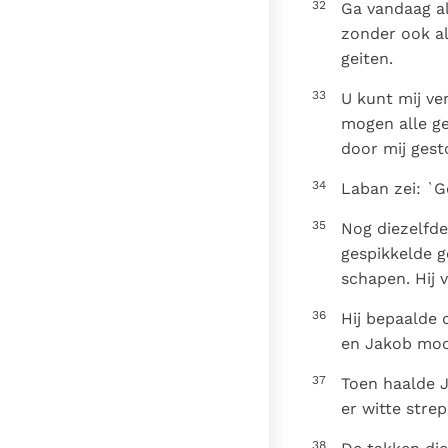
32
Ga vandaag al
zonder ook al
geiten.
33
U kunt mij v
mogen alle ge
door mij gesto
34
Laban zei: `G
35
Nog diezelfde
gespikkelde g
schapen. Hij 
36
Hij bepaalde 
en Jakob moch
37
Toen haalde 
er witte stre
38