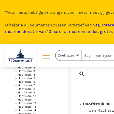
“
Voor niets hebt gij ontvangen, voor niets moet gij geve
.
U helpt RKDocumenten.nl (een initiatief van
Stg. Inter
met een donatie van 10 euro
, of
met een ander, groter
Inhoudsopgave
uitklappen
- Oude Testament
Zoek alles
- Genesis
- Hoofdstuk 1
Lezen
Over ons
- Hoofdstuk 2
- Hoofdstuk 3
- Hoofdstuk 4
Documenten
Over RK Documenten
- Hoofdstuk 5
- Hoofdstuk 6
- Hoofdstuk 7
Bijbel
Meedoen
- Hoofdstuk 8
- Hoofdstuk 9
Thema’s
Doneren
- Hoofdstuk 10
- Hoofdstuk 11
- Hoofdstuk 30
- Hoofdstuk 12
Berichten
Nieuwsbrief
- Hoofdstuk 13
1
Toen Rachel z
- Hoofdstuk 14
- Hoofdstuk 15