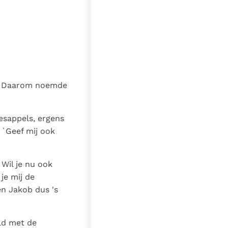
n.' Daarom noemde
esappels, ergens
 `Geef mij ook
Wil je nu ook
je mij de
en Jakob dus 's
ald met de