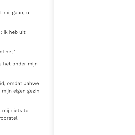
t mij gaan; u
 ik heb uit
f het.'
e het onder mijn
reid, omdat Jahwe
r mijn eigen gezin
mij niets te
voorstel