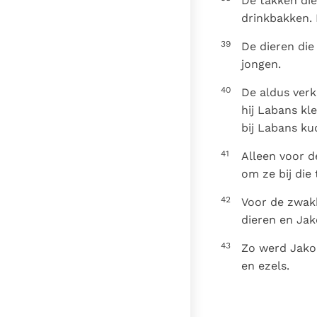
De takken die
drinkbakken.
39
De dieren die
jongen.
40
De aldus verk
hij Labans kl
bij Labans ku
41
Alleen voor d
om ze bij die
42
Voor de zwakk
dieren en Jak
43
Zo werd Jakob
en ezels.