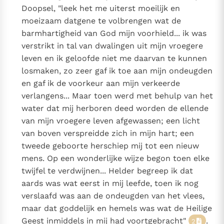
Doopsel, "leek het me uiterst moeilijk en
moeizaam datgene te volbrengen wat de
barmhartigheid van God mijn voorhield... ik was
verstrikt in tal van dwalingen uit mijn vroegere
leven en ik geloofde niet me daarvan te kunnen
losmaken, zo zeer gaf ik toe aan mijn ondeugden
en gaf ik de voorkeur aan mijn verkeerde
verlangens... Maar toen werd met behulp van het
water dat mij herboren deed worden de ellende
van mijn vroegere leven afgewassen; een licht
van boven verspreidde zich in mijn hart; een
tweede geboorte herschiep mij tot een nieuw
mens. Op een wonderlijke wijze begon toen elke
twijfel te verdwijnen... Helder begreep ik dat
aards was wat eerst in mij leefde, toen ik nog
verslaafd was aan de ondeugden van het vlees,
maar dat goddelijk en hemels was wat de Heilige
Geest inmiddels in mij had voortgebracht"
.
2