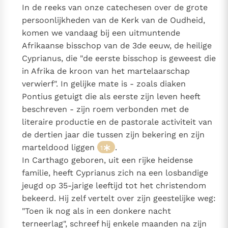
Paus Leo XIV in Pavia: "De stad is zowel een gave als
In de reeks van onze catechesen over de grote
een taak"
persoonlijkheden van de Kerk van de Oudheid,
Paus in Pavia: St. Augustinus toont ons de noodzaak om
komen we vandaag bij een uitmuntende
"naar het innerlijk" toe te keren.
Afrikaanse bisschop van de 3de eeuw, de heilige
RK Documenten stelt heel veel belangrijke
Cyprianus, die "de eerste bisschop is geweest die
kerkelijke documenten van de Rooms
in Afrika de kroon van het martelaarschap
Katholieke Kerk in het Nederlands beschikbaar
verwierf". In gelijke mate is - zoals diaken
en is volledig afhankelijk van donaties.
Pontius getuigt die als eerste zijn leven heeft
beschreven - zijn roem verbonden met de
Ik help mee!
literaire productie en de pastorale activiteit van
de dertien jaar die tussen zijn bekering en zijn
marteldood liggen
.
1
In Carthago geboren, uit een rijke heidense
familie, heeft Cyprianus zich na een losbandige
jeugd op 35-jarige leeftijd tot het christendom
bekeerd. Hij zelf vertelt over zijn geestelijke weg:
"Toen ik nog als in een donkere nacht
terneerlag", schreef hij enkele maanden na zijn