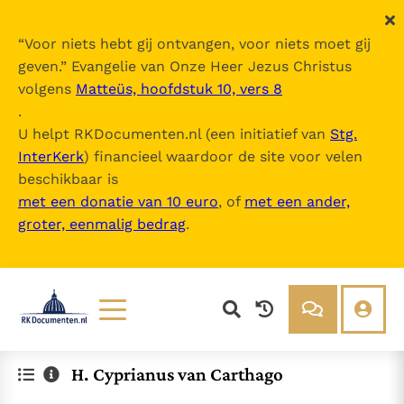
“
Voor niets hebt gij ontvangen, voor niets moet gij
geven.
” Evangelie van Onze Heer Jezus Christus
volgens
Matteüs, hoofdstuk 10, vers 8
.
U helpt RKDocumenten.nl (een initiatief van
Stg.
InterKerk
) financieel waardoor de site voor velen
beschikbaar is
met een donatie van 10 euro
, of
met een ander,
groter, eenmalig bedrag
.
Lezen
Over ons
H. Cyprianus van Carthago
Documenten
Over RK Documenten
Bijbel
Meedoen