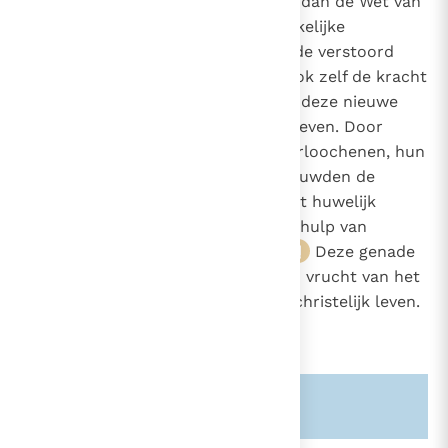
last,
die zwaarder zou zijn dan de Wet van
27
Mozes. Wanneer Hij de oorspronkelijke
scheppingsorde die door de zonde verstoord
was, komt herstellen, geeft Hij ook zelf de kracht
en de genade om het huwelijk in deze nieuwe
dimensie van het rijk Gods te beleven. Door
Christus te volgen, zichzelf te verloochenen, hun
kruis op te nemen, zullen de gehuwden de
oorspronkelijke betekenis van het huwelijk
kunnen "begrijpen" en er met de hulp van
Christus naar kunnen leven.
Deze genade
28
van het christelijk huwelijk is een vrucht van het
kruis van Christus, bron van elk christelijk leven.
Zie ook alinea's:
-2364-
-1642-