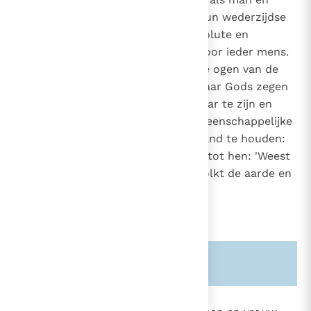
8
vrouw geschapen heeft, wordt hun wederzijdse
liefde een afbeelding van de absolute en
onvergankelijke liefde van God voor ieder mens.
De mens is goed, heel goed, in de ogen van de
Schepper.
En deze liefde waar Gods zegen
9
op rust, is bestemd om vruchtbaar te zijn en
zich te verwezenlijken in de gemeenschappelijke
opdracht om de schepping in stand te houden:
"God zegende hen en God sprak tot hen: 'Weest
vruchtbaar en wordt talrijk; bevolkt de aarde en
onderwerpt haar"'
(Gen. 1, 28)
.
Zie ook alinea's:
-355-
1605