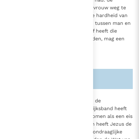
toestemming van Mozes om een vrouw weg te
zenden, was een toegeven aan de hardheid van
het hart;
de huwelijksband tussen man en
26
vrouw is onontbindbaar: God zelf heeft die
gesloten: "Wat God heeft verbonden, mag een
mens niet scheiden"
(Mt. 19, 6)
.
Zie ook alinea's:
-2336-
-2382-
1615
Deze ondubbelzinnige nadruk op de
onontbindbaarheid van de huwelijksband heeft
1642
menigeen onthutst en kan overkomen als een eis
2364
die niet te verwezenlijken is. Toch heeft Jezus de
gehuwden niet beladen met een ondraaglijke