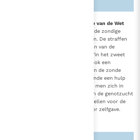
Zie ook alinea's:
-55-
1609
Het huwelijk onder de pedagogie van de Wet
God heeft in zijn barmhartigheid de zondige
410
mens niet aan zijn lot overgelaten. De straffen
die op de zonde volgen, "de lasten van de
zwangerschap"
, de arbeid "in het zweet
20
des aanschijns"
(Gen. 3, 19)
, zijn ook een
geneesmiddel dat de gevolgen van de zonde
beperkt. Het huwelijk is na de zonde een hulp
geworden om te verhinderen dat men zich in
zichzelf keert, om het egoïsme en de genotzucht
te overwinnen en zich open te stellen voor de
ander, voor onderlinge steun, voor zelfgave.