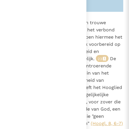
Zie ook alinea's:
-1963-
-2387-
1611
De profeten zien de exclusieve en trouwe
huwelijksliefde als een beeld van het verbond
2361
van God met Israël
en hebben hiermee het
22
2380
geweten van het uitverkoren volk voorbereid op
een verdiept inzicht van de eenheid en
onontbindbaarheid van het huwelijk.
De
23
boeken Ruth en Tobit bevatten ontroerende
getuigenissen over de verheven zin van het
huwelijk, over trouw en genegenheid van
echtgenoten. De Overlevering heeft het Hooglied
steeds beschouwd als een onvergelijkelijke
uitdrukking van menselijke liefde, voor zover die
een weerspiegeling is van de liefde van God, een
liefde die "sterk is als de dood", die "geen
stortvloed van water kan blussen"
(Hoogl. 8, 6-7)