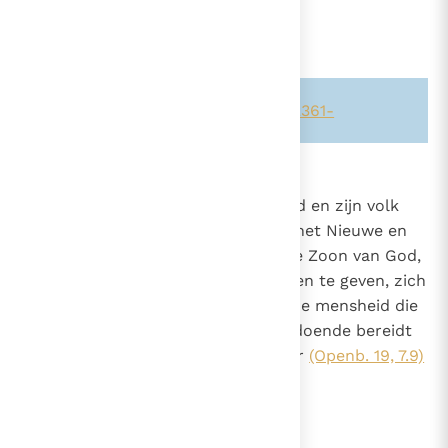
.
Zie ook alinea's:
-219-
-2380-
-2361-
1612
Het huwelijk in de Heer
Het huwelijksverbond tussen God en zijn volk
Israël was een voorbereiding op het Nieuwe en
eeuwige Verbond. Hierin. heeft de Zoon van God,
door mens te worden en zijn leven te geven, zich
in zekere zin verenigd met heel de mensheid die
door Hem verlost is
en zodoende bereidt
24
Hij de "bruiloft van het Lam" voor
(Openb. 19, 7.9)
.