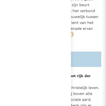
Het christelijk huwelijk wordt op zijn beurt
werkzaam teken, Sacrament, van het verbond
tussen Christus en de Kerk. Het huwelijk tussen
gedoopten is waarlijk een Sacrament van het
Nieuwe Verbond, omdat het de genade ervan
aanduidt en meedeelt.
30
31
Zie ook alinea's:
-796-
1618
De maagdelijkheid omwille van het rijk der
hemelen
922
Christus is het centrum van elk christelijk leven.
1579
2232
De band met Hem heeft voorrang boven alle
andere relaties van familiale of sociale aard.
Vanaf het ontstaan van de kerk zijn er
32