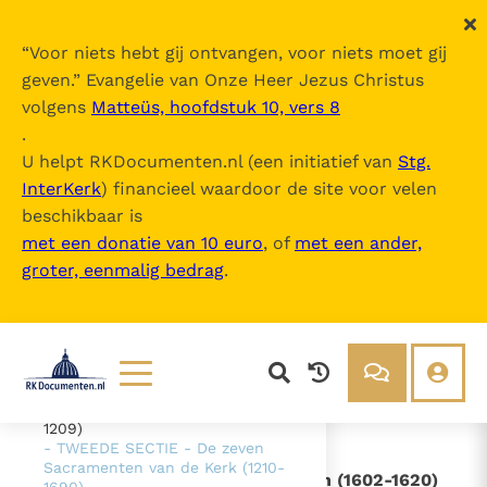
“
Voor niets hebt gij ontvangen, voor niets moet gij
geven.
” Evangelie van Onze Heer Jezus Christus
volgens
Matteüs, hoofdstuk 10, vers 8
Catechismus van de Katholieke Kerk
.
U helpt RKDocumenten.nl (een initiatief van
Stg.
InterKerk
) financieel waardoor de site voor velen
Inhoudsopgave
beschikbaar is
uitklappen
met een donatie van 10 euro
, of
met een ander,
groter, eenmalig bedrag
.
- Intro
- DEEL 1 De geloofsbelijdenis (26-
1065)
- DEEL 2 - De viering van het
Christusmysterie (1066-1690)
- EERSTE SECTIE - Het
sacramentele heilsbestel (1076-
Lezen
Over ons
1209)
- TWEEDE SECTIE - De zeven
Documenten
Over RK Documenten
Sacramenten van de Kerk (1210-
- I. - Het huwelijk in Gods heilsplan (1602-1620)
Bijbel
Meedoen