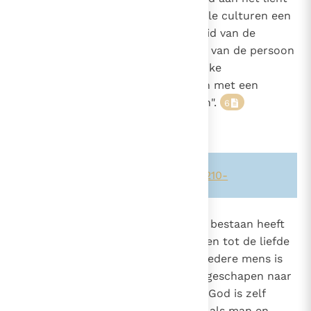
treedt,
bestaat er toch in alle culturen een
5
zeker gevoel voor de verhevenheid van de
huwelijksband. "Want het welzijn van de persoon
en van de menselijke en christelijke
gemeenschap hangt nauw samen met een
gezond huwelijks- en gezinsleven".
6
Zie ook alinea's:
-371-
-2331-
-2210-
1604
God die de mens uit liefde in het bestaan heeft
geroepen, heeft hem ook geroepen tot de liefde
2331
- een fundamentele roeping die iedere mens is
aangeboren. De mens is immers geschapen naar
Gods beeld en gelijkenis
en God is zelf
7
liefde.
Omdat God de mens als man en