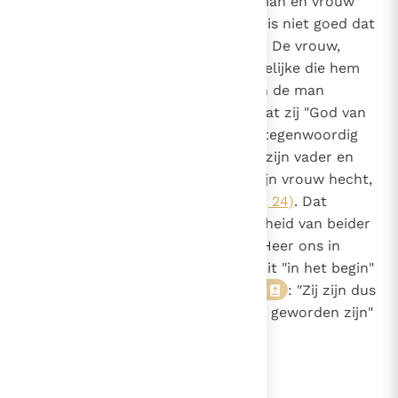
De heilige Schrift bevestigt dat man en vrouw
voor elkaar geschapen Zijn: "Het is niet goed dat
371
de mens alleen blijft"
(Gen. 2, 18)
. De vrouw,
"vlees van zijn vlees"
, zijn gelijke die hem
10
heel nabij is, wordt door God aan de man
gegeven als een "hulp"
, zodat zij "God van
11
wie onze hulp zal komen",
tegenwoordig
12
stelt. "Zo komt het dat een man zijn vader en
moeder verlaat en zich zo aan zijn vrouw hecht,
dat zij
één
vlees worden"
(Gen. 2, 24)
. Dat
hiermee een onvergankelijke eenheid van beider
leven bedoeld wordt, brengt de Heer ons in
herinnering door te zeggen dat dit "in het begin"
het plan van de Schepper was
: "Zij zijn dus
13
niet langer twee, één vlees als zij geworden zijn"
(Mt. 19, 6)
.