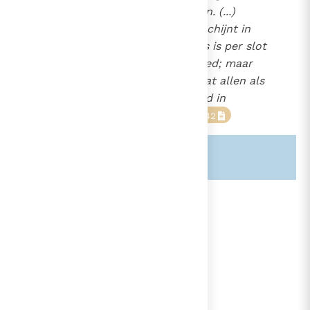
de maagdelijkheid toekomen. (...)
Datgene wat slechts goed schijnt in
vergelijking met een kwaads is per slot
van rekening geen groot goed; maar
wat beter is dan datgene wat allen als
goed erkennen is zeker goed in
overtreffende mate.
41
42
Zie ook alinea's:
-2349-
lees verder