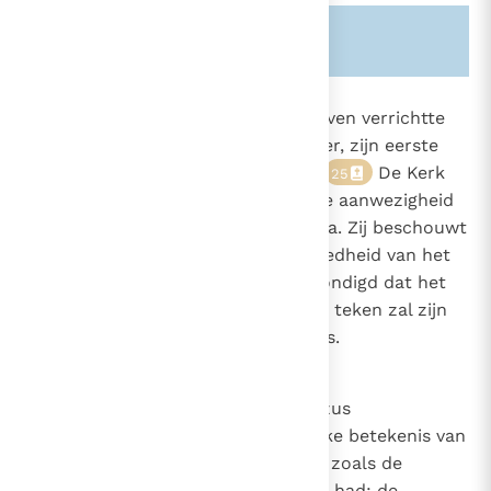
Zie ook alinea's:
-521-
1613
In het begin van zijn openbaar leven verrichtte
Jezus, op verzoek van zijn Moeder, zijn eerste
teken tijdens een bruiloftsfeest.
De Kerk
25
kent een groot belang toe aan de aanwezigheid
van Jezus op de bruiloft van Kana. Zij beschouwt
dit als een bevestiging van de goedheid van het
huwelijk; hiermee wordt aangekondigd dat het
huwelijk voortaan een werkzaam teken zal zijn
van de aanwezigheid van Christus.
1614
In zijn prediking onderrichtte Jezus
ondubbelzinnig de oorspronkelijke betekenis van
1605
de vereniging van man en vrouw, zoals de
2336
2382
Schepper het in het begin gewild had: de