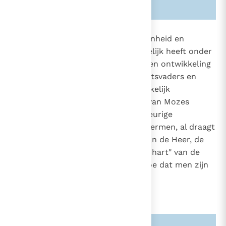
Zie ook alinea's:
-410-
1610
Het zedelijk besef omtrent de eenheid en
onontbindbaarheid van het huwelijk heeft onder
1963
de pedagogie van de oude Wet een ontwikkeling
2387
gekend. De polygamie van de aartsvaders en
koningen wordt nog niet uitdrukkelijk
verworpen. Toch streeft de Wet van Mozes
ernaar de vrouw tegen de willekeurige
heerszucht van de man te beschermen, al draagt
ook deze Wet, naar het woord van de Heer, de
sporen van "de hardheid van het hart" van de
mens. Daarom laat Mozes ook toe dat men zijn
vrouw wegzendt.
21