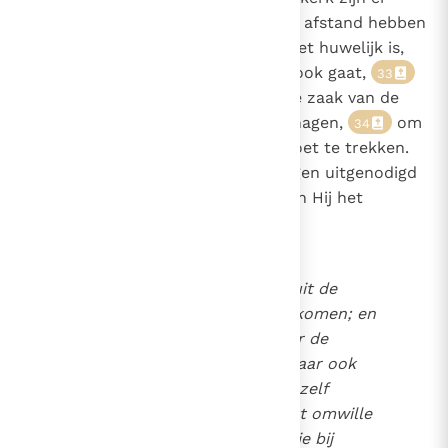
mannen en vrouwen geweest die afstand hebben
gedaan van het grote goed dat het huwelijk is,
om het Lam te volgen waar het ook gaat,
33
om enkel zorg te hebben voor de zaak van de
Heer, hoe zij de Heer kunnen behagen,
om
34
de naderende Bruidegom tegemoet te trekken.
Christus zelf heeft sommigen uitgenodigd
35
Hem in deze levenswijze, waarvan Hij het
voorbeeld is, na te volgen:
Er zijn onhuwbaren die zo uit de
moederschoot zijn voortgekomen; en
er zijn onhuwbaren die door de
mensen zo gemaakt zijn; maar ook
zijn er onhuwbaren die zichzelf
onhuwbaar hebben gemaakt omwille
van het rijk der hemelen. Wie bij