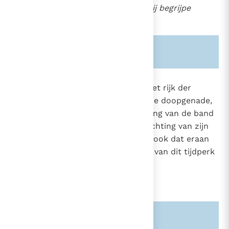
machte is dit te begrijpen hij begrijpe
het
(Mt. 19, 12)
.
Zie ook alinea's:
-2232-
-1579-
1619
De maagdelijkheid omwille van het rijk der
hemelen is een ontplooiing van de doopgenade,
922
een machtig teken dat de voorrang van de band
met Christus en de vurige verwachting van zijn
wederkomst uitdrukt, een teken ook dat eraan
herinnert dat het huwelijk iets is van dit tijdperk
dat voorbijgaat.
36
Zie ook alinea's:
-922-924-