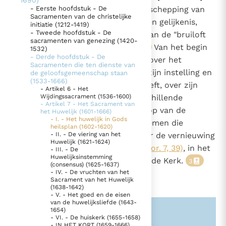
1690)
1602
De heilige Schrift begint met de schepping van
- Eerste hoofdstuk - De
Thema’s
Doneren
Sacramenten van de christelijke
man en vrouw naar Gods beeld en gelijkenis,
initiatie (1212-1419)
796
Berichten
Nieuwsbrief
- Tweede hoofdstuk - De
en eindigt met het visioen van de "bruiloft
1
sacramenten van genezing (1420-
Denzinger
Gebruiksvoorwaarden
van het Lam"
(Openb. 19, 9)
.
Van het begin
2
1532)
- Derde hoofdstuk - De
tot het einde spreekt de Schrift over het
Sacramenten die ten dienste van
Nieuwste Documenten
huwelijk en zijn "mysterie", over zijn instelling en
de geloofsgemeenschap staan
(1533-1666)
de zin die God eraan gegeven heeft, over zijn
5. Het gebed van de Kerk
- Artikel 6 - Het
oorsprong en doel, over de verschillende
Wijdingssacrament (1536-1600)
In Christus wordt onze honger vervuld
- Artikel 7 - Het Sacrament van
verwezenlijkingen ervan in de loop van de
het Huwelijk (1601-1666)
Leer de kostbare parel van Gods koninkrijk te
- I. - Het huwelijk in Gods
heilsgeschiedenis, over de problemen die
heilsplan (1602-1620)
herkennen
Gods Koninkrijk groeit stilletjes door liefde, niet door
voortkomen uit de zonde en over de vernieuwing
- II. - De viering van het
Huwelijk (1621-1624)
dwang
De mystiek. De mystieke verschijnselen en de
van het huwelijk "in de Heer"
(1 Kor. 7, 39)
, in het
- III. - De
Huwelijksinstemming
heiligheid
Nieuwe Verbond van Christus en de Kerk.
3
(consensus) (1625-1637)
Berichten
- IV. - De vruchten van het
Sacrament van het Huwelijk
Het Vaticaan publiceert een nieuwe Latijnse uitgave
(1638-1642)
- V. - Het goed en de eisen
van het Romeins martyrologium
Vaticaanse financiële waakhond verliest autonomie
van de huwelijksliefde (1643-
1654)
Zie ook alinea's:
-369-
-796-
Paus spreekt het Wereldvoedselprogramma toe
- VI. - De huiskerk (1655-1658)
- IN HET KORT (1659-1666)