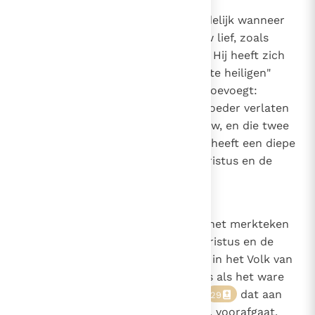
1616
De apostel Paulus maakt dit duidelijk wanneer
hij zegt: "Mannen, hebt uw vrouw lief, zoals
757
Christus de Kerk heeft liefgehad: Hij heeft zich
796
voor haar overgeleverd om haar te heiligen"
(Ef. 5, 25-26)
, en er meteen aan toevoegt:
"'Daarom zal de man vader en moeder verlaten
om zich te hechten aan zijn vrouw, en die twee
zullen een vlees zijn'. Dit geheim heeft een diepe
zin. Ik voor mij betrek het op Christus en de
Kerk"
(Ef. 5, 31-32)
.
1617
Heel het christelijk leven draagt het merkteken
van de huwelijksliefde tussen Christus en de
Kerk. Reeds het doopsel, intrede in het Volk van
God, is een bruidsmysterie: het is als het ware
het waterbad voor het huwelijk
dat aan
29
het bruiloftsmaal, de Eucharistie, voorafgaat.