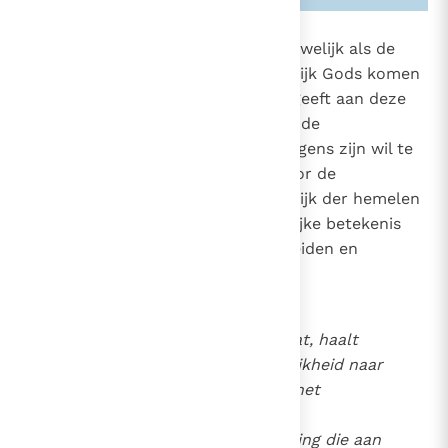
1620
Zowel het Sacrament van het Huwelijk als de
maagdelijkheid omwille van het rijk Gods komen
922
allebei van de Heer zelf. Hij zelf geeft aan deze
2349
levensstaten hun zin en schenkt de
onontbeerlijke genade om ze volgens zijn wil te
beleven.
De waardering voor de
37
maagdelijkheid omwille van het rijk der hemelen
en de christelijke betekenis
38
39
40
van het Huwelijk zijn niet te scheiden en
begunstigen elkaar wederzijds:
Wie het Huwelijk geringschat, haalt
ook de eer van de maagdelijkheid naar
beneden; wie daarentegen het
Huwelijk prijst verhoogt de
bewondering en de schittering die aan