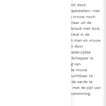
1607
Vanuit het geloof beschouwd, komt deze
wanorde -die wij met droefheid vaststellen- niet
400
voort uit de
aard
zelf van man en vrouw, noch
2486
uit de aard van hun verhouding, maar uit de
zonde
. De eerste zonde was een breuk met God,
het eerste gevolg ervan was de breuk in de
oorspronkelijke gemeenschap van man en vrouw.
Hun verhouding raakt verwrongen door
wederzijdse verwijten;
de wederzijdse
14
aantrekking, die een gave van de Schepper is,
verandert in een verhouding van
15
heerschappij en begeerte;
de mooie
16
roeping van man en vrouw om vruchtbaar te
zijn, zich te vermenigvuldigen en de aarde te
onderwerpen,
wordt belast met de pijn van
17
het baren en de moeite van de kostwinning.
18