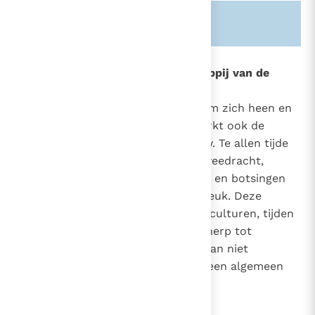
Zie ook alinea's:
-372-
-1614-
1606
Het huwelijk onder de heerschappij van de
zonde
Ieder mens ervaart het kwade, om zich heen en
in zichzelf. Deze ervaring kenmerkt ook de
verhouding tussen man en vrouw. Te allen tijde
werd hun band bedreigd door tweedracht,
heerszucht, ontrouw, jaloersheid en botsingen
die kunnen leiden tot haat en breuk. Deze
wanorde kan, afhankelijk van de culturen, tijden
of individuen, meer of minder scherp tot
uitdrukking komen en wordt al dan niet
overwonnen; toch blijkt het om een algemeen
gegeven te gaan.