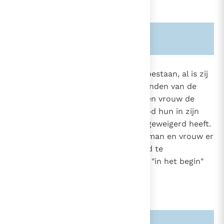
Zie ook alinea's:
-1849-
-400-
1608
De scheppingsorde blijft echter bestaan, al is zij
ernstig verstoord. Om van de wonden van de
zonde te genezen, hebben man en vrouw de
hulp nodig van de genade, die God hun in zijn
oneindige barmhartigheid nooit geweigerd heeft.
Zonder deze hulp kunnen man en vrouw er
19
niet toe komen, de levenseenheid te
verwezenlijken waartoe God hen "in het begin"
geschapen heeft.