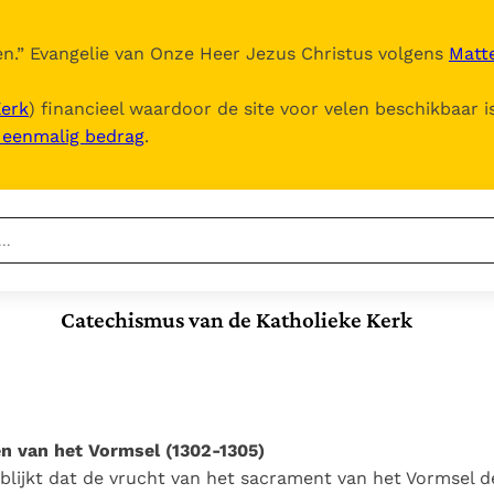
n.
” Evangelie van Onze Heer Jezus Christus volgens
Matte
Kerk
) financieel waardoor de site voor velen beschikbaar i
, eenmalig bedrag
.
Nieuwste
Berichten
Catechismus van de Katholieke Kerk
Documenten
Het Vaticaan publiceert
een nieuwe Latijnse
5. Het gebed van de
Vaticaanse financiële
uitgave van het Romeins
Kerk
waakhond verliest
In Christus wordt
martyrologium
Paus spreekt het
autonomie
onze honger vervuld
Wereldvoedselprogramma
Leer de kostbare
ten van het Vormsel (1302-1305)
Paus Leo XIV in Pavia: "De
toe
parel van Gods
g blijkt dat de vrucht van het sacrament van het Vormsel d
stad is zowel een gave
Gods Koninkrijk