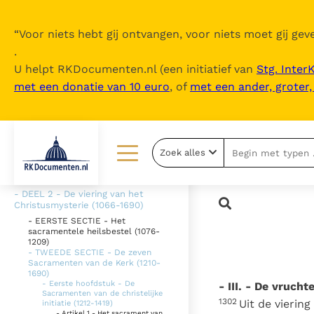
“
Voor niets hebt gij ontvangen, voor niets moet gij geve
.
U helpt RKDocumenten.nl (een initiatief van
Stg. Inter
met een donatie van 10 euro
, of
met een ander, groter
Inhoudsopgave
uitklappen
- Intro
Zoek alles
- DEEL 1 De geloofsbelijdenis (26-
1065)
Lezen
Over ons
- DEEL 2 - De viering van het
Christusmysterie (1066-1690)
Documenten
Over RK Documenten
- EERSTE SECTIE - Het
sacramentele heilsbestel (1076-
Bijbel
Meedoen
1209)
- TWEEDE SECTIE - De zeven
Sacramenten van de Kerk (1210-
Thema’s
Doneren
1690)
- Eerste hoofdstuk - De
- III. - De vruch
Berichten
Nieuwsbrief
Sacramenten van de christelijke
1302
Uit de vierin
initiatie (1212-1419)
- Artikel 1 - Het sacrament van