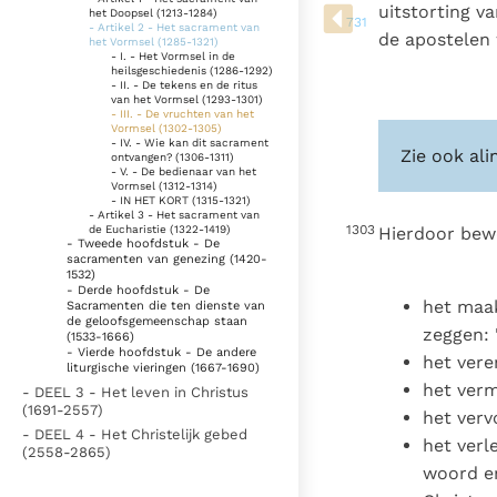
Denzinger
Gebruiksvoorwaarden
uitstorting v
het Doopsel (1213-1284)
731
- Artikel 2 - Het sacrament van
de apostelen 
het Vormsel (1285-1321)
- I. - Het Vormsel in de
heilsgeschiedenis (1286-1292)
- II. - De tekens en de ritus
van het Vormsel (1293-1301)
- III. - De vruchten van het
Vormsel (1302-1305)
- IV. - Wie kan dit sacrament
Zie ook ali
ontvangen? (1306-1311)
- V. - De bedienaar van het
Vormsel (1312-1314)
- IN HET KORT (1315-1321)
- Artikel 3 - Het sacrament van
1303
de Eucharistie (1322-1419)
Hierdoor bew
- Tweede hoofdstuk - De
sacramenten van genezing (1420-
1532)
- Derde hoofdstuk - De
het maak
Sacramenten die ten dienste van
de geloofsgemeenschap staan
zeggen: 
(1533-1666)
- Vierde hoofdstuk - De andere
het vere
liturgische vieringen (1667-1690)
het verm
- DEEL 3 - Het leven in Christus
(1691-2557)
het ver
- DEEL 4 - Het Christelijk gebed
het verl
(2558-2865)
woord en