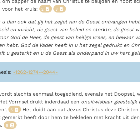
, om dapper de naam van Christus te belijden en nooit s
 voor het kruis:
2
3
 u dan ook dat gij het zegel van de Geest ontvangen hebt
heid en inzicht, de geest van beleid en sterkte, de geest v
oor God de Heer, de geest van heilige vrees, en bewaar wa
n hebt. God de Vader heeft in u het zegel gedrukt en Chr
ft u gesterkt en u de Geest als onderpand in uw hart ge
nea's:
-1262-1274-
-2044-
wordt slechts eenmaal toegediend, evenals het Doopsel, 
. Het Vormsel drukt inderdaad een
onuitwisbaar geestelijk 
en".
Het duidt aan dat Jezus Christus deze Christen
5
t gemerkt heeft door hem te bekleden met kracht uit den
n.
6