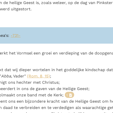
Paus in Pavia: St.
koninkrijk te
an de heilige Geest is, zoals weleer, op de dag van Pinkste
als een taak"
groeit stilletjes door
Augustinus toont ons de
herkennen
De mystiek. De
werd uitgestort.
liefde, niet door
noodzaak om "naar het
mystieke
dwang
innerlijk" toe te keren.
verschijnselen en de
heiligheid
nea's:
-731-
erkt het Vormsel een groei en verdieping van de doopgen
t dat wij dieper wortelen in het goddelijke kindschap da
"
Abba
, Vader"
(Rom. 8, 15)
;
nigt ons hechter met Christus;
eerdert in ons de gaven van de Heilige Geest;
volmaakt onze band met de Kerk;
1
eent ons een bijzondere kracht van de Heilige Geest om h
 daad te verbreiden en te verdedigen als waarachtige ge