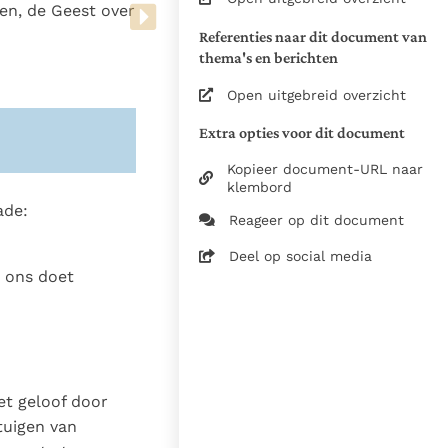
ren, de Geest over
aanpassingen aan de "editio
Referenties naar dit document van
typica" volgens o.a. het
thema's en berichten
protocol van wijzigingen
1997
Open uitgebreid overzicht
De referenties, de
leeswijzer, trefwoorden
Extra opties voor dit document
(conform de
Kopieer document-URL naar
Nederlandstalige uitgave) en
klembord
nummertoevoegingen aan
ade:
de inhoudsopgave zijn
Reageer op dit document
toevoegingen van de
Deel op social media
redactie om het gebruik van
t ons doet
de Catechismus te
bevorderen. Deze
toevoegingen, hoewel
getrouw aan de kerkelijke
leer, vormen geen onderdeel
van de geautoriseerde, door
et geloof door
de Apostolische Constitutie
tuigen van
Fidei Depositum