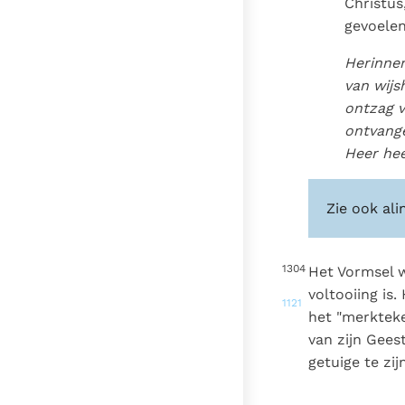
Christus
gevoelen
Herinner
van wijs
ontzag v
ontvange
Heer hee
Zie ook ali
1304
Het Vormsel 
voltooiing is
1121
het "merktek
van zijn Gees
getuige te zij