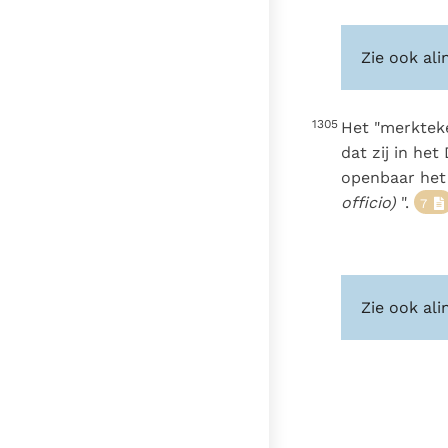
Zie ook ali
1305
Het "merktek
dat zij in he
openbaar het 
officio)
".
7
Zie ook ali