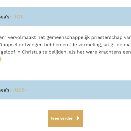
nea's:
-1121-
en" vervolmaakt het gemeenschappelijk priesterschap van
t Doopsel ontvangen hebben en "de vormeling, krijgt de m
geloof in Christus te belijden, als het ware krachtens e
nea's:
-1268-
lees verder