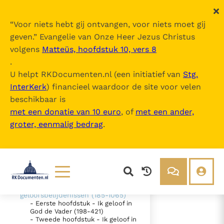
“
Voor niets hebt gij ontvangen, voor niets moet gij
geven.
” Evangelie van Onze Heer Jezus Christus
volgens
Matteüs, hoofdstuk 10, vers 8
Catechismus van de Katholieke Kerk
.
U helpt RKDocumenten.nl (een initiatief van
Stg.
InterKerk
) financieel waardoor de site voor velen
Inhoudsopgave
beschikbaar is
uitklappen
met een donatie van 10 euro
, of
met een ander,
groter, eenmalig bedrag
.
- Intro
- DEEL 1 De geloofsbelijdenis (26-
1065)
- EERSTE SECTIE - "Ik geloof" -
"Wij geloven" (26-184)
- TWEEDE SECTIE De belijdenis
van het christelijk geloof - De
Lezen
Over ons
geloofsbelijdenissen (185-1065)
- Eerste hoofdstuk - Ik geloof in
Documenten
Over RK Documenten
God de Vader (198-421)
- Tweede hoofdstuk - Ik geloof in
- IV. - De hel (1033-1037)
Bijbel
Meedoen