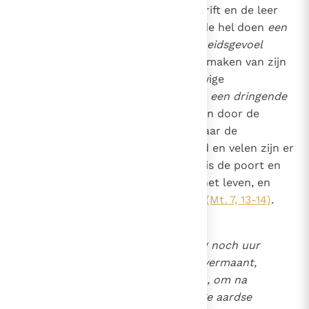
1036
De uitspraken van de heilige Schrift en de leer
van de Kerk met betrekking tot de hel doen
een
1428
beroep op het verantwoordelijkheidsgevoel
1734
2128
waarmee de mens gebruik moet maken van zijn
vrijheid met het oog op zijn eeuwige
bestemming. Zij zijn tegelijkertijd
een dringende
oproep tot bekering
. "Gaat binnen door de
nauwe poort; want de weg die naar de
ondergang voert, is wijd en breed en velen zijn er
die hem inslaan. Hoe nauw toch is de poort en
hoe smal de weg die voert naar het leven, en
weinigen zijn er die hem vinden"
(Mt. 7, 13-14)
.
Daarom moeten wij, die dag noch uur
kennen, zoals de Heer ons vermaant,
voortdurend waakzaam zijn, om na
het voltooien van onze enige aardse