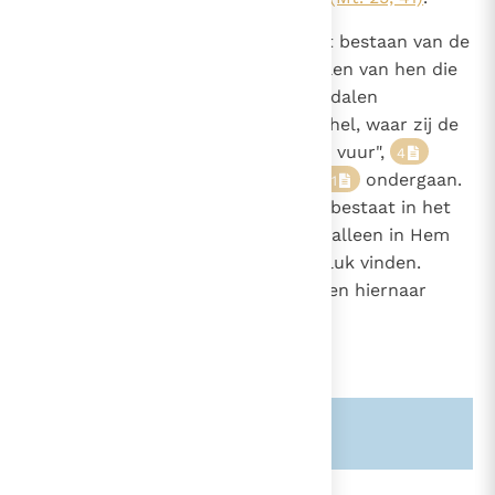
1035
De leer van de Kerk bevestigt het bestaan van de
hel en haar eeuwige duur. De zielen van hen die
sterven in staat van doodzonde, dalen
onmiddellijk na de dood af in de hel, waar zij de
straffen van de hel, "het eeuwige vuur",
4
ondergaan.
5
6
7
8
9
10
11
De belangrijkste straf van de hel bestaat in het
eeuwig van God gescheiden zijn; alleen in Hem
kan de mens het leven en het geluk vinden.
Hiertoe is hij immers geschapen en hiernaar
streeft hij.
Zie ook alinea's:
-393-