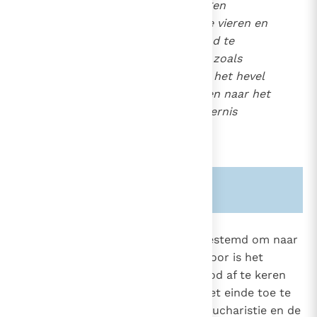
levensweg met Hem te mogen
binnentreden om bruiloft te vieren en
tot de gelukzaligen gerekend te
mogen worden en ons niet, zoals
slechte en luie dienaars, op het hevel
van God verwezen te worden naar het
eeuwige vuur, naar de duisternis
buiten, waar geween is en
tandengeknars.
12
Zie ook alinea's:
-1734-
-1428-
1037
Niemand wordt door God voorbestemd om naar
de hel te gaan:
daarvoor is het
13
14
162
noodzakelijk zich vrijwillig van God af te keren
1821
1864
(een doodzonde) en daarin tot het einde toe te
2283
volharden. In de liturgie van de Eucharistie en de