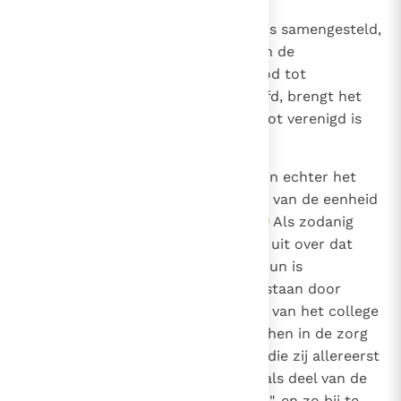
885
"Voor zover dit college uit velen is samengesteld,
brengt het de verscheidenheid en de
1536
universaliteit van het volk van God tot
uitdrukking, voor zover het "hoofd, brengt het
de eenheid van Christus' kudde tot verenigd is
onder een uitdrukking".
22
886
"De afzonderlijke
bisschoppen
zijn echter het
zichtbaar beginsel en fundament van de eenheid
833
in hun particuliere kerken".
Als zodanig
23
1462
1536
"oefenen zij hun herderlijk gezag uit over dat
1560
gedeelte van het volk Gods dat hun is
2448
toevertrouwd",
hierin bijgestaan door
24
priesters en diakens. Maar als lid van het college
van bisschoppen deelt ieder van hen in de zorg
voor alle Kerken,
een taak die zij allereerst
25
uitoefenen door hun eigen Kerk als deel van de
universele Kerk goed te besturen", en zo bij te