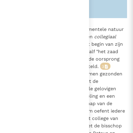
Zie ook alinea's:
-1551-
-427-
877
Eveneens hoort het tot de sacramentele natuur
van het kerkelijk ambt dat het een
collegiaal
1536
karakter
heeft. Immers, vanaf het begin van zijn
1559
dienstwerk heeft de Heer de Twaalf "het zaad
van het nieuwe Israël en tegelijk de oorsprong
van de heilige hiërarchie" aangesteld.
3
Samen uitgekozen zijn zij ook samen gezonden
en hun broederlijke eenheid moet de
broederlijke gemeenschap van alle gelovigen
dienen; ze zal als een weerspiegeling en een
getuigenis zijn van de gemeenschap van de
goddelijke personen.
Daarom oefent iedere
4
bisschop zijn ambt uit binnen het college van
bisschoppen, in gemeenschap met de bisschop