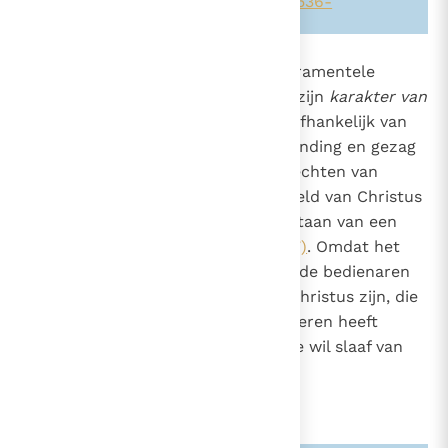
Zie ook alinea's:
-166-
-1548-
-1536-
876
Wezenlijk verbonden met de sacramentele
natuur van het kerkelijk ambt is zijn
karakter van
427
dienstbaarheid
. Immers, geheel afhankelijk van
859
1536
Christus die zijn dienaren hun zending en gezag
1551
geeft, zijn zij werkelijk "dienstknechten van
Christus"
(Rom. 1, 1)
, naar het beeld van Christus
die uit vrije wil voor ons "het bestaan van een
slaaf" heeft aangenomen
(Fil. 2, 7)
. Omdat het
woord en de genade waarvan zij de bedienaren
zijn, niet van henzelf, maar van Christus zijn, die
hun deze ten dienste van de anderen heeft
toevertrouwd, moeten zij uit vrije wil slaaf van
allen worden.
2