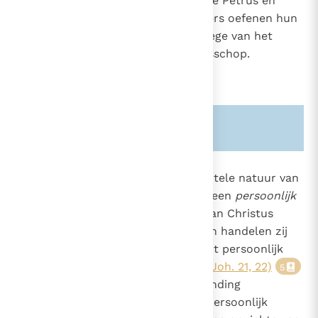
van Rome, opvolger van de heilige Petrus en
hoofd van het college; de priesters oefenen hun
ambt uit binnen het priestercollege van het
bisdom onder leiding van hun bisschop.
Zie ook alinea's:
-1559-
878
Tenslotte is het aan de sacramentele natuur van
het kerkelijk ambt eigen dat het een
persoonlijk
1484
karakter
heeft. Als de dienaren van Christus
1536
2063
gemeenschappelijk handelen, dan handelen zij
ook altijd persoonlijk. Ieder wordt persoonlijk
geroepen: "Gij moet Mij volgen"
(Joh. 21, 22)
5
om in de gemeenschappelijke zending
persoonlijk getuige te zijn door persoonlijk