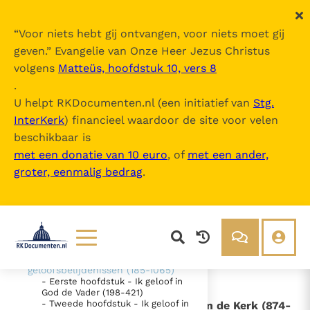
“
Voor niets hebt gij ontvangen, voor niets moet gij
geven.
” Evangelie van Onze Heer Jezus Christus
volgens
Matteüs, hoofdstuk 10, vers 8
Catechismus van de Katholieke Kerk
.
U helpt RKDocumenten.nl (een initiatief van
Stg.
InterKerk
) financieel waardoor de site voor velen
Inhoudsopgave
beschikbaar is
uitklappen
met een donatie van 10 euro
, of
met een ander,
groter, eenmalig bedrag
.
- Intro
- DEEL 1 De geloofsbelijdenis (26-
1065)
- EERSTE SECTIE - "Ik geloof" -
"Wij geloven" (26-184)
- TWEEDE SECTIE De belijdenis
van het christelijk geloof - De
Lezen
Over ons
geloofsbelijdenissen (185-1065)
- Eerste hoofdstuk - Ik geloof in
Documenten
Over RK Documenten
God de Vader (198-421)
- Tweede hoofdstuk - Ik geloof in
- I. - De hiërarchische structuur van de Kerk (874-
Bijbel
Meedoen