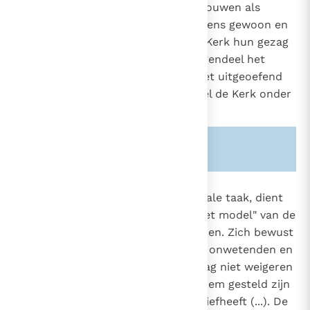
moet de bisschoppen niet beschouwen als
plaatsvervangers van de paus, wiens gewoon en
rechtstreeks gezag over heel de Kerk hun gezag
niet ongedaan maakt, maar integendeel het
bevestigt en beschermt. Het moet uitgeoefend
worden in gemeenschap met heel de Kerk onder
leiding van de paus.
Zie ook alinea's:
-1558-
896
Bij de uitoefening van zijn pastorale taak, dient
de bisschop het voorbeeld en "het model" van de
1536
Goede Herder voor ogen te houden. Zich bewust
1550
van zijn zwakheden "kan hij voor onwetenden en
dwalenden toegeeflijk zijn. Hij mag niet weigeren
te luisteren naar hen die onder hem gesteld zijn
en die hij als zijn ware kinderen liefheeft (...). De