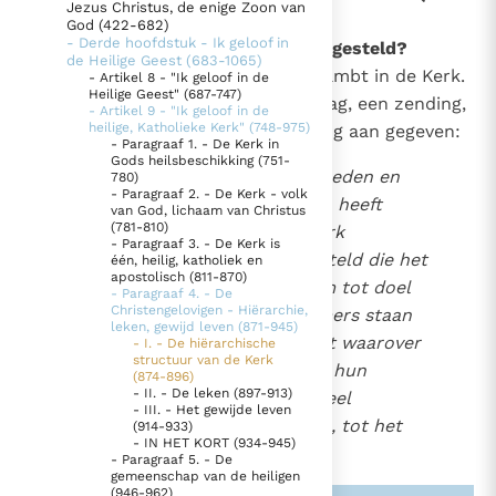
Jezus Christus, de enige Zoon van
896)
God (422-682)
Thema’s
Doneren
- Derde hoofdstuk - Ik geloof in
874
Waartoe is het kerkelijk ambt ingesteld?
de Heilige Geest (683-1065)
Berichten
Nieuwsbrief
Christus zelf is de bron van het ambt in de Kerk.
- Artikel 8 - "Ik geloof in de
1536
Denzinger
Gebruiksvoorwaarden
Heilige Geest" (687-747)
Hij heeft het ingesteld, en er gezag, een zending,
1544
- Artikel 9 - "Ik geloof in de
heilige, Katholieke Kerk" (748-975)
een oriëntatie en een bestemming aan gegeven:
- Paragraaf 1. - De Kerk in
Nieuwste Documenten
Gods heilsbeschikking (751-
"Om het volk van God te hoeden en
780)
5. Het gebed van de Kerk
- Paragraaf 2. - De Kerk - volk
steeds verder uit te breiden heeft
van God, lichaam van Christus
In Christus wordt onze honger vervuld
(781-810)
Christus, de Heer, in zijn Kerk
- Paragraaf 3. - De Kerk is
Leer de kostbare parel van Gods koninkrijk te
verschillende ambten ingesteld die het
één, heilig, katholiek en
apostolisch (811-870)
herkennen
welzijn van heel het lichaam tot doel
Gods Koninkrijk groeit stilletjes door liefde, niet door
- Paragraaf 4. - De
Christengelovigen - Hiërarchie,
hebben. De bedienaars immers staan
dwang
De mystiek. De mystieke verschijnselen en de
leken, gewijd leven (871-945)
krachtens de gewijde macht waarover
- I. - De hiërarchische
heiligheid
structuur van de Kerk
zij beschikken in dienst van hun
Berichten
(874-896)
- II. - De leken (897-913)
broeders, opdat allen die deel
- III. - Het gewijde leven
Het Vaticaan publiceert een nieuwe Latijnse uitgave
uitmaken van Gods volk (...), tot het
(914-933)
van het Romeins martyrologium
- IN HET KORT (934-945)
Vaticaanse financiële waakhond verliest autonomie
heil komen".
1
- Paragraaf 5. - De
Paus spreekt het Wereldvoedselprogramma toe
gemeenschap van de heiligen
(946-962)