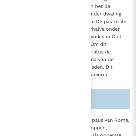
1536
afwijkingen en tekortkomingen en het de
1785
objectieve mogelijkheid geven zonder dwaling
het authentieke geloof te belijden. De pastorale
taak van het leergezag houdt derhalve onder
meer in erop toe te zien dat het volk van God
blijft in de waarheid die bevrijdt. Om dit
dienstwerk te vervullen heeft Christus de
herders begiftigd met het charisma van de
onfeilbaarheid inzake geloof en zeden. Dit
charisma kan op verschillende manieren
uitgeoefend worden:
Zie ook alinea's:
-851-
-1785-
891
"Deze onfeilbaarheid nu bezit de paus van Rome,
hoofd van het college van bisschoppen,
85
krachtens zijn ambt, wanneer hij als opperste