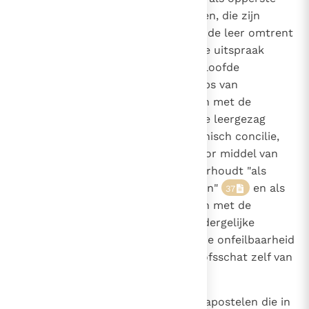
88
1536
herder en leraar van alle gelovigen, die zijn
broeders in het geloof versterkt, de leer omtrent
geloof en zeden in een definitieve uitspraak
afkondigt (...). De aan de Kerk beloofde
onfeilbaarheid bezit ook het corps van
bisschoppen, wanneer het samen met de
opvolger van Petrus het opperste leergezag
uitoefent", vooral in een oecumenisch concilie,
Wanneer de Kerk door middel van
35
36
haar opperste leergezag iets voorhoudt "als
door God geopenbaard te geloven"
en als
37
leer van Christus, dan "moet men met de
gehoorzaamheid van het geloof dergelijke
definities aanvaarden".
Deze onfeilbaarheid
38
strekt zich uit over de hele geloofsschat zelf van
de goddelijke openbaring.
39
892
Ook krijgen de opvolgers van de apostelen die in