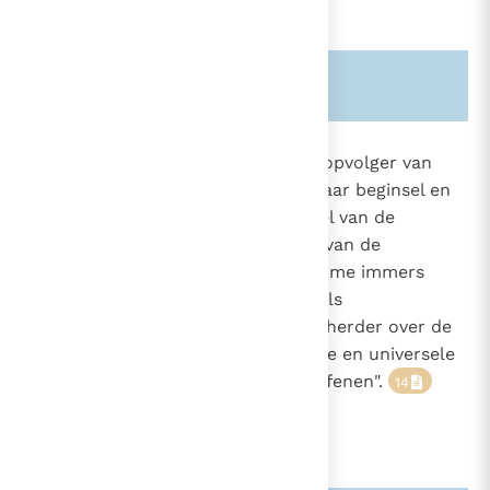
Zie ook alinea's:
-553-
-642-
882
De
paus,
bisschop van Rome en opvolger van
Petrus, "is het blijvend en zichtbaar beginsel en
834
fundament van de eenheid, zowel van de
837
1369
bisschoppen als van de menigte van de
1536
gelovigen".
"De paus van Rome immers
13
1559
heeft, juist krachtens zijn ambt als
plaatsvervanger van Christus en herder over de
gehele Kerk, de volledige, hoogste en universele
macht, die hij altijd vrij kan uitoefenen".
14
15