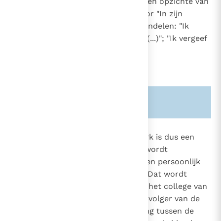
verantwoordelijkheid te dragen ten opzichte van
Hem die de zending verleent, door "In zijn
persoon" en voor personen te handelen: "Ik
doop u in de naam van de Vader (...)"; "Ik vergeef
u (...)".
Zie ook alinea's:
-1484-
879
Het sacramentele ambt in de Kerk is dus een
dienst die in naam van Christus wordt
1536
uitgeoefend. Deze dienst heeft een persoonlijk
karakter en een collegiale vorm. Dat wordt
bewaarheid in de banden tussen het college van
bisschoppen en zijn hoofd, de opvolger van de
heilige Petrus, en in de verhouding tussen de