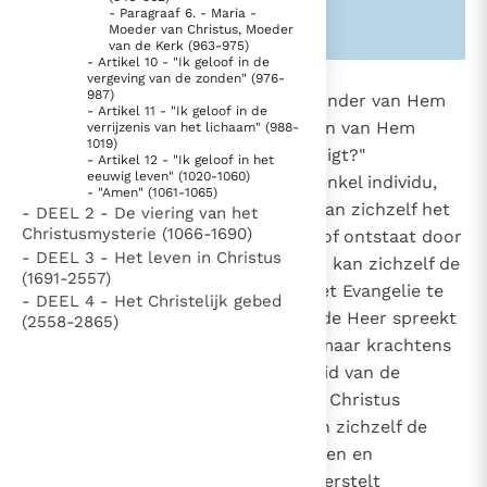
Paus Leo XIV in Pavia: "De stad is zowel een gave als
- Paragraaf 6. - Maria -
Zie ook alinea's:
-1544-
Moeder van Christus, Moeder
een taak"
Paus in Pavia: St. Augustinus toont ons de noodzaak om
van de Kerk (963-975)
- Artikel 10 - "Ik geloof in de
"naar het innerlijk" toe te keren.
vergeving van de zonden" (976-
987)
875
"Hoe kan men in Hem geloven zonder van Hem
RK Documenten stelt heel veel belangrijke
- Artikel 11 - "Ik geloof in de
te hebben gehoord? Hoe kan men van Hem
verrijzenis van het lichaam" (988-
kerkelijke documenten van de Rooms
166
1019)
horen, als niemand Hem verkondigt?"
1536
- Artikel 12 - "Ik geloof in het
Katholieke Kerk in het Nederlands beschikbaar
eeuwig leven" (1020-1060)
1538
(Rom. 10, 14-15)
. Niemand, geen enkel individu,
en is volledig afhankelijk van donaties.
- "Amen" (1061-1065)
1548
geen enkele gemeenschap, kan aan zichzelf het
- DEEL 2 - De viering van het
1581
Christusmysterie (1066-1690)
evangelie verkondigen, "Het geloof ontstaat door
Ik help mee!
- DEEL 3 - Het leven in Christus
prediking"
(Rom. 10, 17)
. Niemand kan zichzelf de
(1691-2557)
opdracht en de zending geven het Evangelie te
- DEEL 4 - Het Christelijk gebed
verkondigen. De gezondene van de Heer spreekt
(2558-2865)
en handelt niet op eigen gezag, maar krachtens
het gezag van Christus: niet als lid van de
gemeenschap, maar in naam van Christus
spreekt hij tot haar. Niemand kan zichzelf de
genade schenken, ze moet gegeven en
aangeboden worden. Dat veronderstelt