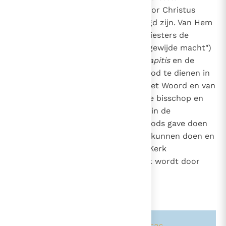
bedienaren van de genade die door Christus
daartoe gemachtigd en gerechtigd zijn. Van Hem
ontvangen de bisschoppen en priesters de
zending en de bevoegdheid (de "gewijde macht")
te handelen
in persona Christi Capitis
en de
diakens de kracht het volk van God te dienen in
de
diaconie
van de liturgie, van het Woord en van
de liefde, in gemeenschap met de bisschop en
zijn presbyterium. Dit ambt waarin de
gezondenen van Christus door Gods gave doen
en geven wat zij uit zichzelf niet kunnen doen en
geven, noemt de traditie van de Kerk
"sacrament". Het ambt in de Kerk wordt door
een eigen Sacrament verleend.