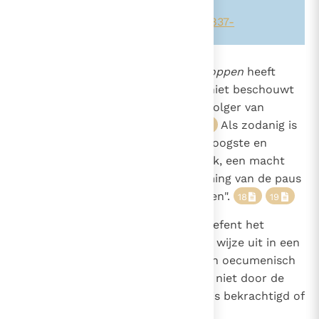
Zie ook alinea's:
-834-
-1369-
-837-
883
"Het
college of corps van bisschoppen
heeft
echter geen gezag, als men het niet beschouwt
1536
als verenigd met de paus, de opvolger van
Petrus, als zijn hoofd".
Als zodanig is
16
17
dit college "ook subject van de hoogste en
volledige macht over de hele Kerk, een macht
die echter niet zonder toestemming van de paus
van Rome uitgeoefend kan worden".
18
19
884
"De macht over de gehele Kerk oefent het
bisschoppencollege op plechtige wijze uit in een
1536
oecumenisch concilie".
"Een oecumenisch
20
concilie is nooit mogelijk, als het niet door de
opvolger van Petrus als zodanig is bekrachtigd of
tenminste aanvaard".
21