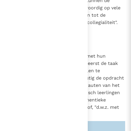
provinciale concilies. "Eveneens kunnen de
bisschoppenconferenties tegenwoordig op vele
manieren en vruchtbaar bijdragen tot de
concrete verwezenlijking van de collegialiteit".
29
888
De taak om te onderrichten
De bisschoppen hebben, samen met hun
85
medewerkers, de priesters, "allereerst de taak
88
1536
om het Evangelie van God aan allen te
2032
verkondigen",
overeenkomstig de opdracht
30
2068
van de Heer.
Zij zijn "de herauten van het
31
geloof, die nieuwe in het apostolisch leerlingen
tot Christus brengen, zij zijn authentieke
leraren", in het apostolische geloof, "d.w.z. met
Christus' gezag bekleed".
32
Zie ook alinea's:
-2068-