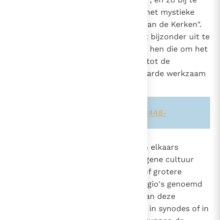
dragen "tot het welzijn van heel het mystieke
lichaam, dat ook het lichaam is van de Kerken".
Deze zorg dient zich in het bijzonder uit te
26
strekken tot de armen,
tot hen die om het
27
geloof vervolgd worden, evenals tot de
missionarissen die over heel de aarde werkzaam
zijn.
Zie ook alinea's:
-1560-
-833-
-2448-
887
De particuliere Kerken die zich in elkaars
nabijheid bevinden en een homogene cultuur
1536
hebben, vormen kerkprovincies of grotere
eenheden die patriarchaten of regio's genoemd
worden.
De bisschoppen van deze
28
eenheden kunnen zich verenigen in synodes of in