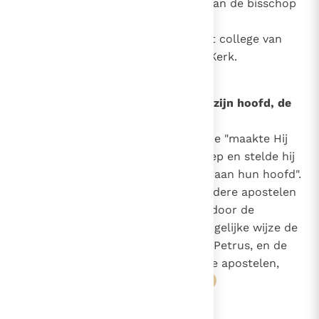
pastorale verantwoordelijkheid van de bisschop
voor zijn particuliere Kerk en de
gemeenschappelijke zorg van het college van
bisschoppen voor de universele Kerk.
880
Het college van bisschoppen en zijn hoofd, de
paus
552
Toen Christus de Twaalf aanstelde "maakte Hij
857
862
van hen een college of vaste groep en stelde hij
1536
Petrus, uit hun midden gekozen, aan hun hoofd".
"Zoals Petrus en de andere apostelen
6
7
één apostolisch college vormen door de
instelling van de Heer, zo zijn op gelijke wijze de
paus van Rome, de opvolger van Petrus, en de
bisschoppen, de opvolgers van de apostelen,
met elkaar verbonden".
8
9