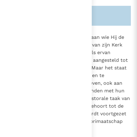
Zie ook alinea's:
-552-
-862-
881
De Heer heeft alleen van Simon, aan wie Hij de
naam Petrus ("rots") gaf, de rots van zijn Kerk
553
gemaakt. Hij heeft hem de sleutels ervan
642
1536
overhandigd;
Hij heeft hem aangesteld tot
10
herder van heel de kudde.
"Maar het staat
11
vast dat deze taak om te binden en te
ontbinden, die aan Petrus is gegeven, ook aan
het college van apostelen, verbonden met hun
hoofd, gegeven is".
Deze pastorale taak van
12
Petrus en de andere apostelen behoort tot de
fundamenten van de Kerk. Zij wordt voortgezet
door de bisschoppen onder het primaatschap
van de paus.