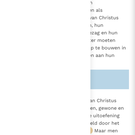
"De bisschoppen besturen de hun
801
toevertrouwde particuliere Kerken als
1536
plaatsvervangers en afgezanten van Christus
door hun raad, hun aansporingen, hun
voorbeeld, maar ook door hun gezag en hun
gewijde macht",
die zij echter moeten
43
gebruiken om de gemeenschap op te bouwen in
de geest van dienstbaarheid, eigen aan hun
Meester.
44
Zie ook alinea's:
-801-
895
"Deze macht die zij in de naam van Christus
persoonlijk uitoefenen, is een eigen, gewone en
1536
rechtstreekse macht, al wordt de uitoefening
1558
hiervan in laatste instantie geregeld door het
hoogste gezag van de Kerk".
Maar men
45