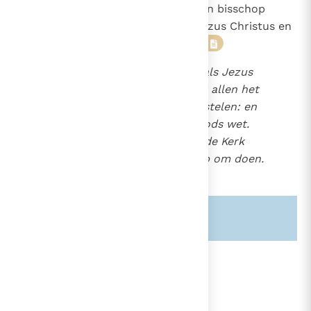
gelovigen moeten echter met hun bisschop
instemmen, zoals de kerk aan Jezus Christus en
Jezus Christus aan zijn Vader".
46
Volgt allen de bisschop, zoals Jezus
Christus zijn Vader, en volgt allen het
priestercollege als zijn apostelen: en
eerbiedigt de diakens als Gods wet.
Laat niemand iets van wat de Kerk
aangaat, buiten de bisschop om doen.
47
Zie ook alinea's:
-1550-
lees verder