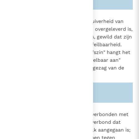
889
Om de Kerk te behouden in de zuiverheid van
het geloof dat door de apostelen overgeleverd is,
85
heeft Christus, die de Waarheid is, gewild dat zijn
88
93
Kerk deel heeft aan zijn eigen onfeilbaarheid.
1536
Door de "bovennatuurlijke geloofszin" hangt het
2032
volk van God "het geloof onwankelbaar aan"
onder leiding van het levend leergezag van de
Kerk.
33
34
Zie ook alinea's:
-92-
890
De zending van het leergezag is verbonden met
het definitieve karakter van het verbond dat
85
door God in Christus met zijn volk aangegaan is;
88
851
dit leergezag moet het beschermen tegen