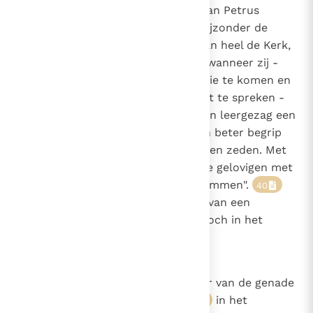
gemeenschap met de opvolger van Petrus
85
optreden als leraren, en in het bijzonder de
88
1536
bisschop van Rome, de herder van heel de Kerk,
goddelijke bijstand geschonken, wanneer zij -
zonder tot een onfeilbare definitie te komen en
zonder zich in "definitieve zin" uit te spreken -
bij het uitoefenen van het gewoon leergezag een
leer voorhouden die leidt tot een beter begrip
van de openbaring inzake geloof en zeden. Met
dit gewoon onderricht "dienen de gelovigen met
een godsdienstige geest in te stemmen".
40
Dit onderscheidt zich weliswaar van een
instemming in geloof, maar ligt toch in het
verlengde hiervan.
893
De taak om te heiligen
De bisschop "is ook de beheerder van de genade
1536
van het hogepriesterschap",
in het
41