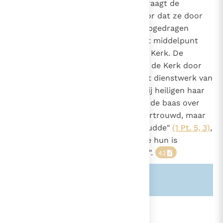
bijzonder in de Eucharistie. Hij draagt de
Eucharistie zelf op of zorgt ervoor dat ze door
de priesters, zijn medewerkers opgedragen
wordt. Want de Eucharistie is het middelpunt
van het leven van de particuliere Kerk. De
bisschop en de priesters heiligen de Kerk door
hun gebed en hun werk, door het dienstwerk van
het woord en de sacramenten. Zij heiligen haar
door hun voorbeeld: "speelt niet de baas over
hen die aan uw zorgen zijn toevertrouwd, maar
toont u een voorbeeld voor de kudde"
(1 Pt. 5, 3)
,
Zo "bereiken zij met de kudde die hun is
toevertrouwd, het eeuwige leven".
42
Zie ook alinea's:
-1561-
894
De taak om te besturen