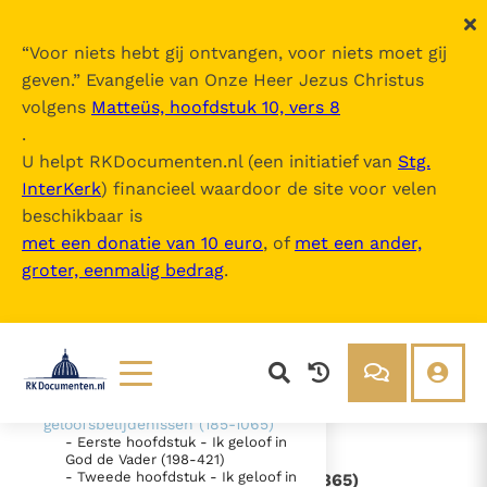
“
Voor niets hebt gij ontvangen, voor niets moet gij
geven.
” Evangelie van Onze Heer Jezus Christus
volgens
Matteüs, hoofdstuk 10, vers 8
Catechismus van de Katholieke Kerk
.
U helpt RKDocumenten.nl (een initiatief van
Stg.
InterKerk
) financieel waardoor de site voor velen
Inhoudsopgave
beschikbaar is
uitklappen
met een donatie van 10 euro
, of
met een ander,
groter, eenmalig bedrag
.
- Intro
- DEEL 1 De geloofsbelijdenis (26-
1065)
- EERSTE SECTIE - "Ik geloof" -
"Wij geloven" (26-184)
- TWEEDE SECTIE De belijdenis
van het christelijk geloof - De
Lezen
Over ons
geloofsbelijdenissen (185-1065)
- Eerste hoofdstuk - Ik geloof in
Documenten
Over RK Documenten
God de Vader (198-421)
- Tweede hoofdstuk - Ik geloof in
- IV. - De Kerk is apostolisch (857-865)
Bijbel
Meedoen