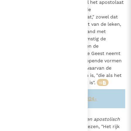
boon en de oorsprong is van heel het apostolaat
826
van de Kerk, is het duidelijk dat de
1324
vruchtbaarheid van het apostolaat," zowel dat
van de gewijde bedienaren als dat van de leken,
"afhankelijk is van hun levende band met
Christus".
Overeenkomstig de
17
18
roepingen, de noden van de tijd en de
verschillende gaven van de heilige Geest neemt
het apostolaat de meest uiteenlopende vormen
aan, Maar het is altijd de liefde, waarvan de
Eucharistie de voornaamste bron is, "die als het
ware de ziel van ieder apostolaat is".
19
Zie ook alinea's:
-828-
-824-
-1324-
865
De Kerk "is
één, heilig, katholiek en apostolisch
in haar diepste en uiteindelijke wezen, "Het rijk
541