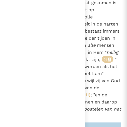
der hemelen", "Gods rijk",
dat gekomen is
20
811
in de persoon van Christus en dat op
mysterievolle wijze tot aan zijn volle
eschatologische verschijning groeit in de harten
van hen die in Hem zijn ingelijfd, bestaat immers
al in haar en het zal aan het einde der tijden in
haar voltooid worden. Dan zullen
alle
mensen
die door Hem vrijgekocht zijn en , in Hem "
heilig
en vlekkeloos in de liefde" gemaakt zijn,
"
21
voor zijn aangezicht" verzameld worden als het
ene
volk van God, "de bruid van het Lam"
(Openb. 21, 9)
, "de heilige stad, terwijl zij van God
uit de hemel neerdaalt, stralend van de
heerlijkheid Gods"
(Openb. 21, 10-11)
; "en de
stadsmuur heeft twaalf grondstenen en daarop
de twaalf namen van de
twaalf apostelen van het
Lam
"
(Openb. 21, 14)
.