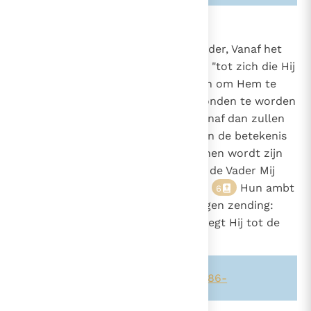
858
De zending van de apostelen
Jezus is de Gezondene van de Vader, Vanaf het
425
begin van zijn dienstwerk riep Hij "tot zich die Hij
1086
2600
zelf wilde. Hij stelde er twaalf aan om Hem te
vergezellen en door Hem uitgezonden te worden
om te prediken"
(Mc. 3, 13-14)
, Vanaf dan zullen
zij zijn "gezondenen" zijn (hetgeen de betekenis
is van het Griekse
apostoloi
), In hen wordt zijn
eigen zending voortgezet, "Zoals de Vader Mij
zendt, zo zend Ik u"
(Joh. 20, 21)
.
Hun ambt
6
is dus de voortzetting van zijn eigen zending:
"Wie u opneemt, neemt Mij op", zegt Hij tot de
Twaalf
(Mt. 10, 40)
.
7
Zie ook alinea's:
-551-
-425-
-1086-