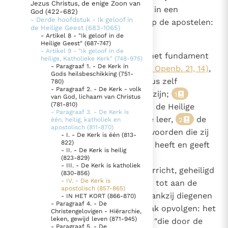
Jezus Christus, de enige Zoon van
857
De Kerk is apostolisch omdat zij, in een
God (422-682)
Thema’s
Doneren
- Derde hoofdstuk - Ik geloof in
drievoudige zin, gegrondvest is op de apostelen:
84
de Heilige Geest (683-1065)
Berichten
Nieuwsbrief
- Artikel 8 - "Ik geloof in de
171
Denzinger
Gebruiksvoorwaarden
Heilige Geest" (687-747)
754
- Artikel 9 - "Ik geloof in de
zij is en blijft gebouwd op "het fundament
756
heilige, Katholieke Kerk" (748-975)
1575
- Paragraaf 1. - De Kerk in
van de apostelen"
(Ef. 2, 20; Openb. 21, 14)
,
Nieuwste Documenten
Gods heilsbeschikking (751-
de getuigen die door Christus zelf
780)
5. Het gebed van de Kerk
- Paragraaf 2. - De Kerk - volk
uitgekozen en uitgezonden zijn;
1
van God, lichaam van Christus
In Christus wordt onze honger vervuld
(781-810)
zij bewaart met de hulp van de Heilige
- Paragraaf 3. - De Kerk is
Leer de kostbare parel van Gods koninkrijk te
Geest, die in haar woont, de leer,
de
2
één, heilig, katholiek en
apostolisch (811-870)
herkennen
geloofsschat, de heilzame woorden die zij
Gods Koninkrijk groeit stilletjes door liefde, niet door
- I. - De Kerk is één (813-
822)
van de apostelen vernomen heeft en geeft
dwang
De mystiek. De mystieke verschijnselen en de
- II. - De Kerk is heilig
deze door;
3
(823-829)
heiligheid
- III. - De Kerk is katholiek
zij wordt voortdurend onderricht, geheiligd
Berichten
(830-856)
- IV. - De Kerk is
en geleid door de apostelen tot aan de
apostolisch (857-865)
Het Vaticaan publiceert een nieuwe Latijnse uitgave
wederkomst van Christus dankzij diegenen
- IN HET KORT (866-870)
van het Romeins martyrologium
- Paragraaf 4. - De
Vaticaanse financiële waakhond verliest autonomie
die hen in hun pastorale taak opvolgen: het
Christengelovigen - Hiërarchie,
Paus spreekt het Wereldvoedselprogramma toe
leken, gewijd leven (871-945)
college van de bisschoppen "die door de
- Paragraaf 5. - De