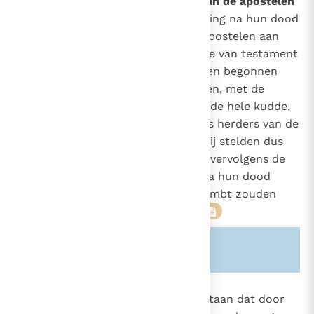
De bisschoppen als opvolgers van de apostelen
"Om de hun toevertrouwde zending na hun dood
77
te doen voortduren hebben de apostelen aan
1087
1555
hun naaste medewerkers bij wijze van testament
1577
de opdracht gegeven het door hen begonnen
werk te voltooien en te bevestigen, met de
aanbeveling zorg te dragen voor de hele kudde,
waarover de heilige Geest hen als herders van de
kerk van God heeft aangesteld, Zij stelden dus
zulke mannen aan en gaven hun vervolgens de
opdracht ervoor te zorgen dat na hun dood
andere beproefde mannen hun ambt zouden
overnemen".
11
12
13
14
Zie ook alinea's:
-77-
-1087-
862
"Evenals het ambt blijft voortbestaan dat door