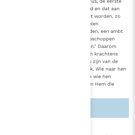
de Heer in het bijzonder aan Petrus, de eerste
880
van de apostelen, is toevertrouwd en dat aan
1556
1577
zijn opvolgers overgedragen moet worden, zo
blijft ook het ambt van de apostelen
voortbestaan om de Kerk te hoeden, een ambt
dat door het gewijde orde van bisschoppen
blijvend uitgeoefend moet worden." Daarom
leert de Kerk dat "de bisschoppen krachtens
goddelijke instelling de opvolgers zijn van de
apostelen als herders van de Kerk. Wie naar hen
luistert, luistert naar Christus, en wie hen
versmaadt, versmaadt Christus en Hem die
Christus gezonden heeft".
15
Zie ook alinea's:
-880-
-1556-
863
Het apostolaat