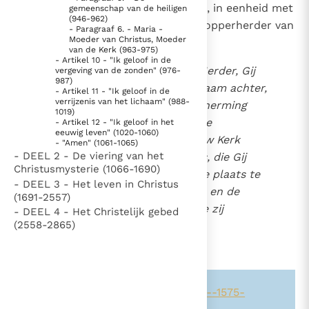
priesters bijgestaan worden, in eenheid met
Paus Leo XIV in Pavia: "De stad is zowel een gave als
gemeenschap van de heiligen
(946-962)
de opvolger van Petrus, de opperherder van
een taak"
Paus in Pavia: St. Augustinus toont ons de noodzaak om
- Paragraaf 6. - Maria -
Moeder van Christus, Moeder
de Kerk":
4
"naar het innerlijk" toe te keren.
van de Kerk (963-975)
- Artikel 10 - "Ik geloof in de
RK Documenten stelt heel veel belangrijke
Gij zijt onze eeuwige Herder, Gij
vergeving van de zonden" (976-
987)
kerkelijke documenten van de Rooms
laat uw volk niet eenzaam achter,
- Artikel 11 - "Ik geloof in de
verrijzenis van het lichaam" (988-
Katholieke Kerk in het Nederlands beschikbaar
maar blijft het in bescherming
1019)
houden door uw heilige
en is volledig afhankelijk van donaties.
- Artikel 12 - "Ik geloof in het
eeuwig leven" (1020-1060)
apostelen. Zo wordt uw Kerk
- "Amen" (1061-1065)
- DEEL 2 - De viering van het
geleid door de herders, die Gij
Ik help mee!
Christusmysterie (1066-1690)
hebt aangesteld om de plaats te
- DEEL 3 - Het leven in Christus
bekleden van uw Zoon en de
(1691-2557)
kudde voor te gaan die zij
- DEEL 4 - Het Christelijk gebed
(2558-2865)
weiden.
5
Zie ook alinea's:
-75-
-171-
-880-
-1575-