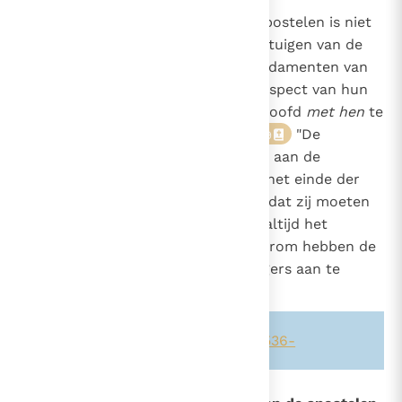
860
Een aspect van de taak van de apostelen is niet
overdraagbaar: de uitgekozen getuigen van de
642
verrijzenis van de Heer en de fundamenten van
765
995
de Kerk te zijn. Maar een ander aspect van hun
1536
taak blijft, Christus heeft hun beloofd
met hen
te
blijven tot het einde der tijden.
"De
9
goddelijke zending door Christus aan de
apostelen toevertrouwd, zal tot het einde der
tijden duren, want het Evangelie dat zij moeten
doorgeven, is voor de Kerk voor altijd het
beginsel van heel haar leven. Daarom hebben de
apostelen ervoor gezorgd opvolgers aan te
stellen".
10
Zie ook alinea's:
-642-
-765-
-1536-
861