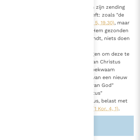
859
Jezus maakt hen deelgenoot aan zijn zending
die Hij van de Vader gekregen heeft: zoals "de
1506
Zoon niets uit zichzelf kan"
(Joh. 5, 19.30)
, maar
alles ontvangt van de Vader, die Hem gezonden
heeft, zo kunnen zij die Jezus zendt, niets doen
zonder Hem
van wie zij hun
8
zendingsopdracht en het vermogen om deze te
vervullen krijgen. De apostelen van Christus
weten daarom dat zij door God bekwaam
gemaakt zijn "bedienaars te zijn van een nieuw
verbond"
(2 Kor. 3, 6)
, "dienaars van God"
(2 Kor. 6, 4)
, "gezanten van Christus"
(2 Kor. 5, 20)
, "helpers van Christus, belast met
het beheer van Gods geheimen"
(1 Kor. 4, 1)
.
Zie ook alinea's:
-876-