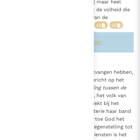
gemeenschap zo diep "dat er nog maar heel
weinig voor nodig is, of zij bereikt de volheid die
een gemeenschappelijke viering van de
Eucharistie van de Heer toelaat".
23
24
Zie ook alinea's:
-818-
-1271-
-1399-
839
De Kerk en de niet-christenen
"Zij die het Evangelie nog niet ontvangen hebben,
63
zijn op verschillende manieren gericht op het
147
597
volk van God".
:
De verhouding tussen de
25
856
Kerk en het Joodse volk.
De Kerk, het volk van
God in het Nieuwe Verbond, ontdekt bij het
onderzoeken van haar eigen mysterie haar band
met het Joodse volk,
"waartoe God het
26
eerst gesproken heeft".
In tegenstelling tot
27
de andere niet-christelijke godsdiensten is het