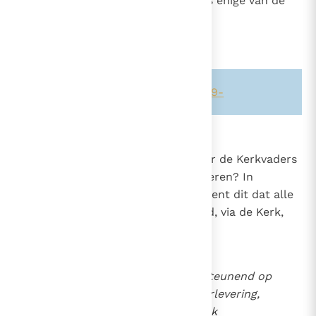
door de ark van Noach, zij die als enige van de
zondvloed redt.
37
Zie ook alinea's:
-30-
-953-
-1219-
846
"Buiten de Kerk geen heil"
Hoe dient men deze zo vaak door de Kerkvaders
161
herhaalde uitspraak te interpreteren? In
1257
positieve zin geformuleerd betekent dit dat alle
heil komt van Christus, het hoofd, via de Kerk,
die Zijn lichaam is.
Het Concilie leert, daarbij steunend op
de heilige Schrift en de Overlevering,
dat deze pelgrimerende Kerk