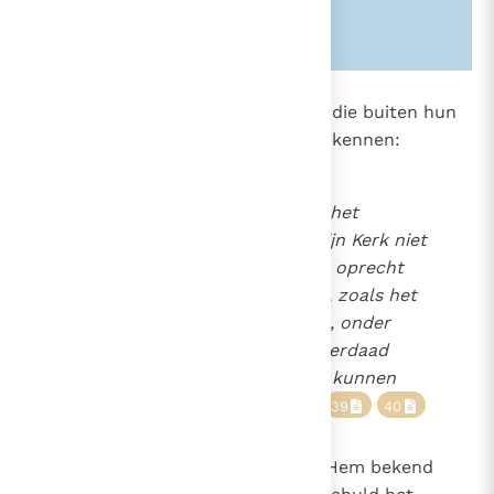
Zie ook alinea's:
-161-
-1257-
847
Deze woorden slaan niet op hen die buiten hun
schuld Christus en zijn Kerk niet kennen:
Immers, wie zonder schuld het
Evangelie van Christus en zijn Kerk niet
kennen, maar toch met een oprecht
hart God zoeken en zijn wil, zoals het
geweten hun die voorhoudt, onder
invloed van de genade metterdaad
trachten te volbrengen, die kunnen
het eeuwig heil verwerven.
39
40
848
"Ofschoon God langs wegen die Hem bekend