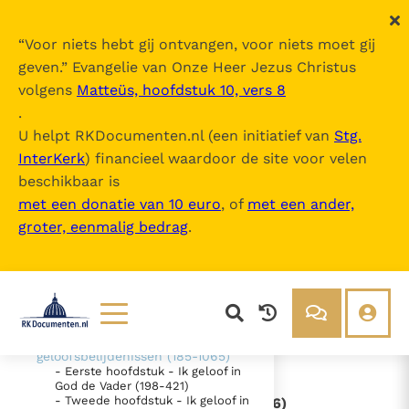
“
Voor niets hebt gij ontvangen, voor niets moet gij
geven.
” Evangelie van Onze Heer Jezus Christus
volgens
Matteüs, hoofdstuk 10, vers 8
Catechismus van de Katholieke Kerk
.
U helpt RKDocumenten.nl (een initiatief van
Stg.
InterKerk
) financieel waardoor de site voor velen
Inhoudsopgave
beschikbaar is
uitklappen
met een donatie van 10 euro
, of
met een ander,
groter, eenmalig bedrag
.
- Intro
- DEEL 1 De geloofsbelijdenis (26-
1065)
- EERSTE SECTIE - "Ik geloof" -
"Wij geloven" (26-184)
- TWEEDE SECTIE De belijdenis
van het christelijk geloof - De
Lezen
Over ons
geloofsbelijdenissen (185-1065)
- Eerste hoofdstuk - Ik geloof in
Documenten
Over RK Documenten
God de Vader (198-421)
- Tweede hoofdstuk - Ik geloof in
- III. - De Kerk is katholiek (830-856)
Bijbel
Meedoen