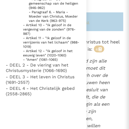
Paus Leo XIV in Pavia: "De stad is zowel een gave als
gemeenschap van de heiligen
(946-962)
een taak"
Paus in Pavia: St. Augustinus toont ons de noodzaak om
- Paragraaf 6. - Maria -
Moeder van Christus, Moeder
"naar het innerlijk" toe te keren.
van de Kerk (963-975)
Zie ook alinea's:
-795-
-815-816-
- Artikel 10 - "Ik geloof in de
RK Documenten stelt heel veel belangrijke
vergeving van de zonden" (976-
987)
kerkelijke documenten van de Rooms
- Artikel 11 - "Ik geloof in de
831
Zij is katholiek, omdat zij door Christus tot heel
verrijzenis van het lichaam" (988-
Katholieke Kerk in het Nederlands beschikbaar
1019)
het menselijk geslacht gezonden is:
4
en is volledig afhankelijk van donaties.
- Artikel 12 - "Ik geloof in het
360
eeuwig leven" (1020-1060)
836
- "Amen" (1061-1065)
Tot het nieuwe volk van God zijn alle
- DEEL 2 - De viering van het
Ik help mee!
mensen geroepen. Daarom moet dit
Christusmysterie (1066-1690)
één en enig blijvend volk zich over de
- DEEL 3 - Het leven in Christus
(1691-2557)
hele wereld en door alle eeuwen heen
- DEEL 4 - Het Christelijk gebed
verspreiden, opdat zo het besluit van
(2558-2865)
Gods wil verwezenlijkt wordt, die de
menselijke natuur in het begin als een
eenheid geschapen heeft en zijn
kinderen die verstrooid waren,
uiteindelijk toch weer heeft willen