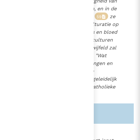
"tekens van de tegenwoordigheid van
God in de wereld"
zijn, en in de
58
stichting van locale kerken;
ze
59
brengt een proces van inculturatie op
gang om het Evangelie vlees en bloed
te doen worden binnen de culturen
van de volken;
ongetwijfeld zal
60
ze ook tegenslagen kennen, "Wat
echter de mensen, groeperingen en
volken betreft, hen raakt en
doordringt de Kerk slechts geleidelijk
en neemt hen zo op in de katholieke
volheid.
61
Zie ook alinea's:
-2105-
-1204-
855