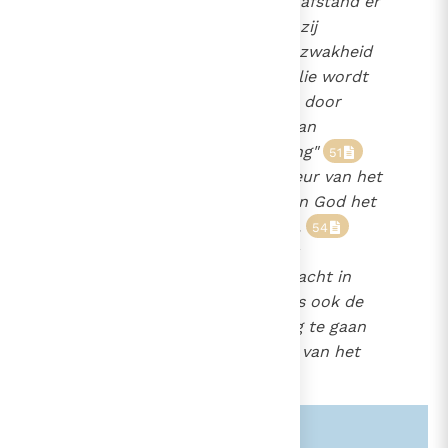
Kerk ook ervaren "welk een afstand er
2443
is tussen de boodschap die zij
uitdraagt, en de menselijke zwakheid
van hen aan wie het Evangelie wordt
toevertrouwd".
Alleen door
50
voort te gaan op de weg " van
boetedoening en vernieuwing"
51
en "door de nauwe deur van het
52
kruis"
kan het volk van God het
53
rijk van Christus verbreiden.
54
Immers, "zoals Christus het
verlossingswerk heeft volbracht in
armoede en vervolging, zo is ook de
Kerk geroepen dezelfde weg te gaan
om de mensen de vruchten van het
heil mee te delen".
55
Zie ook alinea's:
-1428-
-2443-