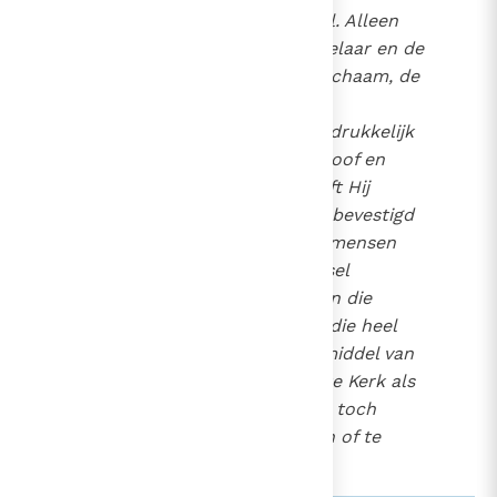
noodzakelijk is voor het heil. Alleen
Christus is immers de Middelaar en de
weg van het heil en in zijn lichaam, de
Kerk, komt Hij onder ons
tegenwoordig. Door ons uitdrukkelijk
de noodzakelijkheid van geloof en
Doopsel in te scherpen heeft Hij
tevens de noodzakelijkheid bevestigd
van de Kerk zelf, waarin de mensen
door de deur van het doopsel
binnengaan. Daarom kunnen die
mensen niet gered worden die heel
goed weten dat God door middel van
Jezus Christus de katholieke Kerk als
noodzakelijk gesticht heeft, toch
weigeren haar lid te worden of te
blijven van deze Kerk.
38