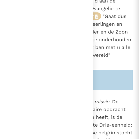
katholiciteit en in gehoorzaamheid aan de
1565
opdracht van haar Stichter, het Evangelie te
verkondigen aan alle mensen".
"Gaat dus
42
en maakt alle volkeren tot mijn leerlingen en
doopt hen in de naam van de Vader en de Zoon
en de heilige Geest en leert hun te onderhouden
alles wat Ik u bevolen heb, Zie, Ik ben met u alle
dagen tot aan de voleinding der wereld"
(Mt. 28, 19-20)
.
Zie ook alinea's:
-738-
-767-
850
De oorsprong en het doel van de missie.
De
uiteindelijke bron van de missionaire opdracht
257
die de Heer aan zijn kerk gegeven heeft, is de
425
730
eeuwige liefde van de allerheiligste Drie-eenheid:
738
"De Kerk is gedurende haar aardse pelgrimstocht