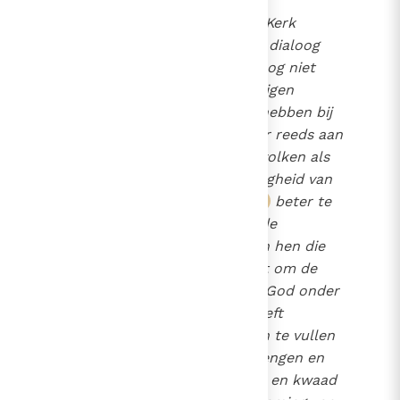
856
De missionaire taak van de Kerk
839
impliceert
een respectvolle dialoog
843
met hen die het Evangelie nog niet
aanvaarden.
De gelovigen
64
kunnen voor zichzelf baat hebben bij
deze dialoog door "al wat er reeds aan
waarheid en genade bij de volken als
een verborgen tegenwoordigheid van
God wordt gevonden",
beter te
65
leren kennen. Als zij de Blijde
Boodschap verkondigen aan hen die
haar niet kennen, dan is dat om de
waarheid en het goede dat God onder
de mensen en de volken heeft
verbreid, te verstevigen, aan te vullen
en op een hoger plan te brengen en
het te zuiveren van dwaling en kwaad