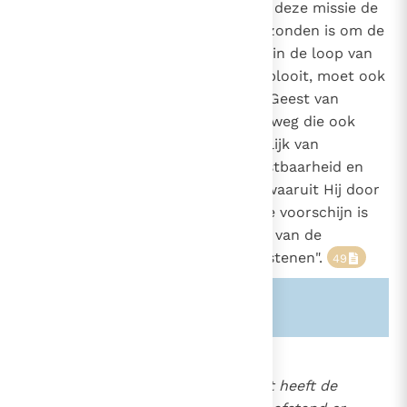
de zending en de missie, "Omdat deze missie de
zending van Christus zelf, die gezonden is om de
armen het Evangelie te brengen, in de loop van
de geschiedenis voortzet en ontplooit, moet ook
de Kerk, onder aandrang van de Geest van
Christus, voortgaan op dezelfde weg die ook
Christus is gegaan, de weg namelijk van
armoede, gehoorzaamheid, dienstbaarheid en
zelfopoffering tot de dood toe, waaruit Hij door
zijn verrijzenis als overwinnaar te voorschijn is
gekomen".
Zo is "het bloed van de
48
martelaren het zaad van de christenen".
49
Zie ook alinea's:
-2044-
-2473-
853
Maar op haar pelgrimstocht heeft de
1428