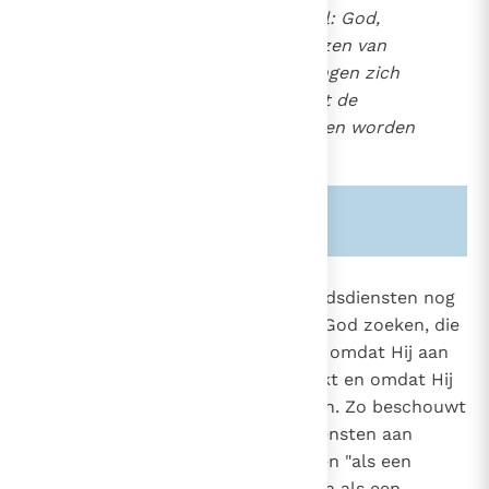
zij hebben ook één einddoel: God,
wiens voorzienigheid, bewijzen van
goedheid en heilsbeschikkingen zich
uitstrekken tot allen, totdat de
uitverkorenen verenigd zullen worden
in de heilige stad".
30
Zie ook alinea's:
-360-
843
De Kerk erkent dat de andere godsdiensten nog
"in afschaduwingen en beelden" God zoeken, die
28
onbekend is, maar toch zo nabij, omdat Hij aan
856
1149
allen levensadem en alles schenkt en omdat Hij
wil dat alle mensen gered worden. Zo beschouwt
de Kerk al wat men in de godsdiensten aan
goeds en aan waarheid kan vinden "als een
voorbereiding op het Evangelie en als een