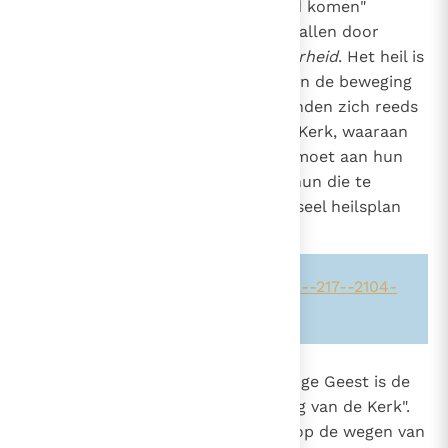
en tot de kennis van de waarheid komen"
2104
2822
(1 Tim. 2, 4)
, God wil het heil van allen door
middel van de kennis van
de waarheid
. Het heil is
gelegen in de waarheid, Zij die aan de beweging
van de Geest gehoor geven, bevinden zich reeds
op de weg van het heil; maar de Kerk, waaraan
deze waarheid is toevertrouwd, moet aan hun
verlangen tegemoet komen om hun die te
brengen. Omdat zij in een universeel heilsplan
gelooft, moet zij missionair zijn.
Zie ook alinea's:
-221-
-429-
-74-
-217-
-2104-
-890-
852
De wegen van de missie.
"De heilige Geest is de
hoofdrolspeler in de hele zending van de Kerk".
2044
Hij is het die de Kerk leidt op de wegen van
47
2473