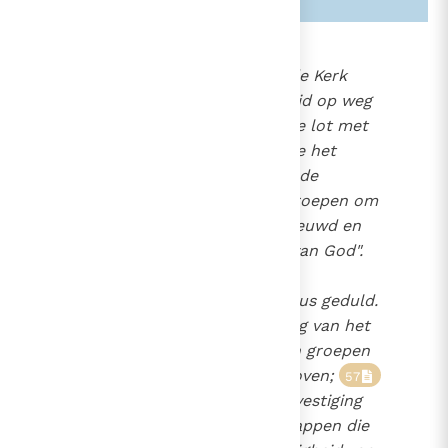
854
Door haar zending zelf "is de Kerk
927
samen met heel de mensheid op weg
1204
en deelt zij hetzelfde aardse lot met
2105
de wereld. Zij is als het ware het
zuurdeeg en als de ziel van de
menselijke samenleving, geroepen om
in Christus te worden vernieuwd en
omgevormd tot de familie van God".
De missionaire
56
krachtsinspanning vereist dus
geduld.
Ze begint bij de verkondiging van het
Evangelie aan volken en aan groepen
die nog niet in Christus geloven;
57
ze vindt haar vervolg in de vestiging
van christelijke gemeenschappen die