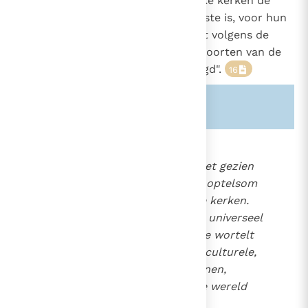
hielden en houden alle christelijke kerken de
Kerk hier (in Rome), die de grootste is, voor hun
enige basis en fundament, omdat volgens de
beloften van de Heiland zelf de poorten van de
hel haar nooit hebben overweldigd".
16
Zie ook alinea's:
-882-
-1369-
835
"De universele Kerk moet niet gezien
1202
worden als een eenvoudige optelsom
of federatie van particuliere kerken.
Maar het is veeleer de Kerk, universeel
door roeping en zending, die wortelt
in een verscheidenheid van culturele,
sociale en menselijke terreinen,
waarbij zij in elk deel van de wereld
verschillende aspecten en