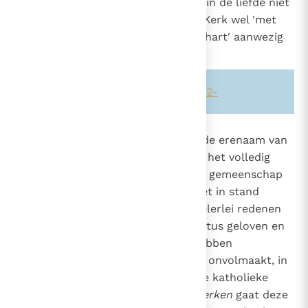
hoewel hij bij de Kerk is ingelijfd, in de liefde niet
volhardt en in de schoot van de Kerk wel 'met
het lichaam', maar niet 'met zijn hart' aanwezig
blijft".
20
Zie ook alinea's:
-771-
-815-
-882-
838
Met hen die gedoopt zijn en die de erenaam van
christenen dragen, maar die niet het volledig
551
geloof belijden of de eenheid van gemeenschap
1271
1399
onder de opvolger van Petrus niet in stand
houden, weet de kerk zich om velerlei redenen
verbonden".
"Zij die in Christus geloven en
21
op de juiste wijze het doopsel hebben
ontvangen, bevinden zich, zij het onvolmaakt, in
een zekere gemeenschap, met de katholieke
Kerk".
Met de orthodoxe kerken
gaat deze
22