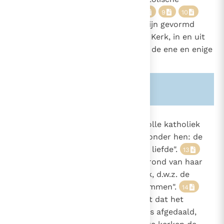
successie gewijd is.
6
7
8
9
10
Deze particuliere Kerken "zijn gevormd
11
naar het beeld van de universele Kerk, in en uit
deze particuliere Kerken bestaat de ene en enige
katholieke Kerk".
12
Zie ook alinea's:
-886-
834
De particuliere Kerken zijn ten volle katholiek
door de gemeenschap met "een onder hen: de
882
kerk van Rome, "zij zit voor in de liefde".
13
1369
"Want met deze Kerk moet, op grond van haar
bijzondere oorsprong iedere Kerk, d.w.z. de
gelovigen van overal, overeenstemmen".
14
"Immers, vanaf het moment dat het
15
mensgeworden Woord naar ons is afgedaald,