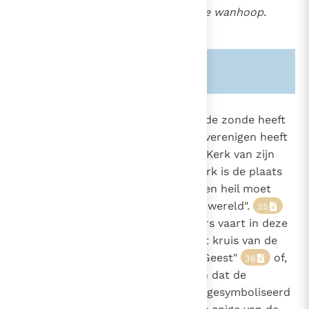
blootgesteld aan de uiterste wanhoop.
34
Zie ook alinea's:
-29-
845
Om opnieuw al zijn kinderen die de zonde heeft
verstrooid en doen afdwalen, te verenigen heeft
30
de Vader heel de mensheid in de Kerk van zijn
953
1219
Zoon willen samenroepen. De Kerk is de plaats
waar de mensheid haar eenheid en heil moet
terugvinden. Zij is "de verzoende wereld".
35
Zij is het schip dat "de juiste koers vaart in deze
wereld, met het volle zeil van het kruis van de
Heer op de adem van de heilige Geest"
of,
36
om een ander beeld te gebruiken dat de
Kerkvaders dierbaar is: zij wordt gesymboliseerd