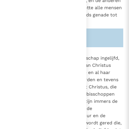
wijze, én de katholieke gelovigen, én de anderen
die in Christus geloven, én tenslotte alle mensen
zonder uitzondering die door Gods genade tot
het heil geroepen zijn".
19
Zie ook alinea's:
-831-
837
"Volledig in de kerkelijke gemeenschap ingelijfd,
zijn degenen die, met de Geest van Christus
815
begiftigd, haar gehele organisatie en al haar
882
ingestelde heilsmiddelen aanvaarden en tevens
in haar zichtbare organisatie met Christus, die
haar door de opperherder en de bisschoppen
bestuurt, verbonden blijven: dit zijn immers de
banden van de geloofsbelijdenis, de
Sacramenten, het kerkelijk bestuur en de
gemeenschap. Doch geen mens wordt gered die,