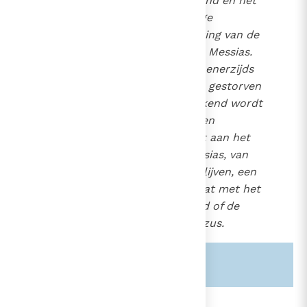
van God uit het Oude Verbond en het
nieuwe Volk van God analoge
doeleinden na: de verwachting van de
komst (of terugkeer) van de Messias.
Deze verwachting is echter enerzijds
die van de terugkeer van de gestorven
en verrezen Messias, die erkend wordt
als Heer en Zoon van God, en
anderzijds die van de komst aan het
einde der tijden van de Messias, van
wie de trekken verborgen blijven, een
verwachting die gepaard gaat met het
drama van de onwetendheid of de
miskenning van Christus Jezus.
Zie ook alinea's:
-674-
-597-