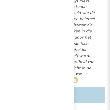
De zending van de Kerk vraagt inzet
voor de eenheid van de christenen
.
Immers, "de verdeeldheid van de
62
christenen is voor de Kerk een beletsel
om de volheid van de katholiciteit die
haar eigen is, te verwezenlijken in die
zonen en dochters die haar door het
Doopsel toebehoren, maar van haar
volledige gemeenschap gescheiden
zijn. En zelfs voor de Kerk zelf wordt
het daardoor moeilijker de volheid van
de katholiciteit in ieder opzicht in de
werkelijkheid van haar leven tot
uitdrukking te brengen".
63
Zie ook alinea's:
-821-