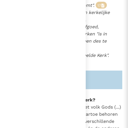
uitdrukkingsvormen aanneemt".
17
De rijke verscheidenheid van kerkelijke
disciplines, liturgische riten,
theologisch en geestelijk erfgoed,
eigen aan de plaatselijke kerken "is in
haar streven naar eenheid een des te
schitterender bewijs van de
katholiciteit van de onverdeelde Kerk".
18
Zie ook alinea's:
-1202-
836
Wie behoort tot de katholieke Kerk?
"Tot de katholieke eenheid van het volk Gods (...)
zijn alle mensen geroepen; en daartoe behoren
of daarop zijn gericht, zij het op verschillende