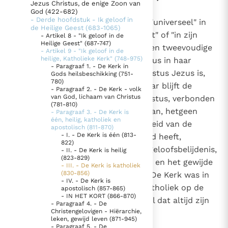
Jezus Christus, de enige Zoon van
830
Wat wil "katholiek" zeggen ?
God (422-682)
Thema’s
Doneren
- Derde hoofdstuk - Ik geloof in
Het woord "katholiek" betekent "universeel" in
173
de Heilige Geest (683-1065)
Berichten
Nieuwsbrief
de betekenis van "in zijn totaliteit" of "in zijn
- Artikel 8 - "Ik geloof in de
752
Denzinger
Gebruiksvoorwaarden
Heilige Geest" (687-747)
815
geheel". De Kerk is katholiek in een tweevoudige
- Artikel 9 - "Ik geloof in de
816
heilige, Katholieke Kerk" (748-975)
zin: zij is katholiek, omdat Christus in haar
- Paragraaf 1. - De Kerk in
Nieuwste Documenten
tegenwoordig is. "Daar waar Christus Jezus is,
Gods heilsbeschikking (751-
780)
daar is de katholieke Kerk". In haar blijft de
5. Het gebed van de Kerk
- Paragraaf 2. - De Kerk - volk
van God, lichaam van Christus
volheid van het lichaam van Christus, verbonden
In Christus wordt onze honger vervuld
(781-810)
met haar hoofd,
voortbestaan, hetgeen
1
- Paragraaf 3. - De Kerk is
Leer de kostbare parel van Gods koninkrijk te
één, heilig, katholiek en
inhoudt dat zij van Hem "de volheid van de
apostolisch (811-870)
herkennen
Gods Koninkrijk groeit stilletjes door liefde, niet door
- I. - De Kerk is één (813-
heilsmiddelen",
die Hij gewild heeft,
2
822)
dwang
De mystiek. De mystieke verschijnselen en de
ontvangt: de juiste en volledige geloofsbelijdenis,
- II. - De Kerk is heilig
(823-829)
heiligheid
het volledige sacramentele leven en het gewijde
- III. - De Kerk is katholiek
Berichten
(830-856)
ambt in apostolische opvolging. De Kerk was in
- IV. - De Kerk is
deze fundamentele betekenis katholiek op de
apostolisch (857-865)
Het Vaticaan publiceert een nieuwe Latijnse uitgave
- IN HET KORT (866-870)
dag van Pinksteren
en zij zal dat altijd zijn
3
van het Romeins martyrologium
- Paragraaf 4. - De
Vaticaanse financiële waakhond verliest autonomie
Christengelovigen - Hiërarchie,
tot op de dag van de parousie.
Paus spreekt het Wereldvoedselprogramma toe
leken, gewijd leven (871-945)
- Paragraaf 5. - De