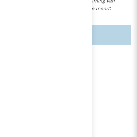
"tot eer van God, tot beschaming van
de duivel en tot geluk van de mens".
66
Zie ook alinea's:
-839-
-843-
lees verder