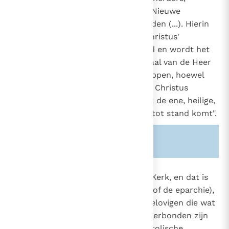
gemeenschappen die ook in het Nieuwe
Testament Kerken genoemd worden (...). Hierin
worden door de prediking van Christus'
Evangelie de gelovigen verzameld en wordt het
geheim van het Laatste Avondmaal van de Heer
gevierd (...). In deze gemeenschappen, hoewel
vaak klein en arm of verspreid, is Christus
tegenwoordig, door wiens kracht de ene, heilige,
katholieke en apostolische Kerk tot stand komt".
Zie ook alinea's:
-814-
-811-
833
Men verstaat onder particuliere Kerk, en dat is
op de eerste plaats het diocees (of de eparchie),
886
een gemeenschap van Christengelovigen die wat
1560
geloof en Sacramenten betreft, verbonden zijn
met hun bisschop die in de apostolische