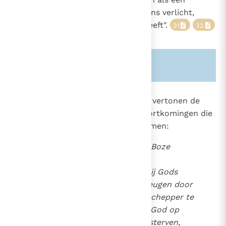
geschenk van Hem die iedere mens verlicht,
opdat hij uiteindelijk het leven heeft".
31
32
33
Zie ook alinea's:
-28-
-856-
844
Maar in hun godsdienstig gedrag vertonen de
mensen ook beperkingen en tekortkomingen die
in hen het beeld van God misvormen:
Meermalen zijn zij, door de Boze
misleid, afgedwaald in hun
bespiegelingen en hebben zij Gods
waarheid verruild voor de leugen door
meer het schepsel dan de Schepper te
dienen of zijn, door zonder God op
deze wereld te leven en te sterven,