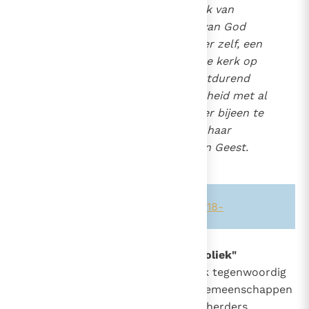
verzamelen (...). Dit kenmerk van
universaliteit, dat het volk van God
siert, is een gave van de Heer zelf, een
gave waardoor de katholieke kerk op
doeltreffende wijze en voortdurend
ernaar streeft heel de mensheid met al
wat zij aan goeds heeft, weer bijeen te
brengen onder Christus als haar
hoofd, in de eenheid van zijn Geest.
5
Zie ook alinea's:
-849-
-360-
-518-
832
Iedere particuliere Kerk is "katholiek"
"De Kerk van Christus is werkelijk tegenwoordig
752
in alle rechtmatige plaatselijke gemeenschappen
811
814
van gelovigen, verenigd met hun herders,