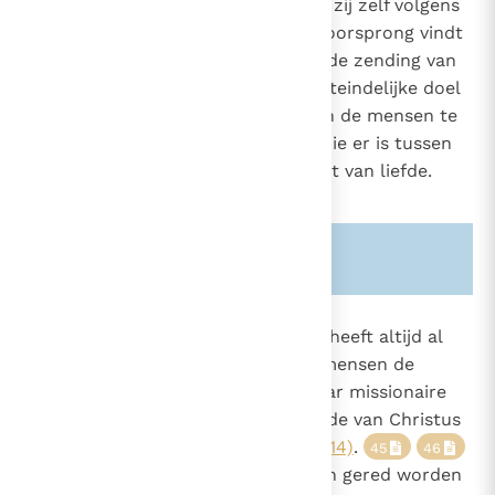
van nature missionair, aangezien zij zelf volgens
het plan van God de Vader haar oorsprong vindt
in de zending van de Zoon en in de zending van
de heilige Geest".
En het uiteindelijke doel
43
van de zending is geen ander dan de mensen te
laten delen in de gemeenschap die er is tussen
de Vader en de Zoon in hun Geest van liefde.
44
Zie ook alinea's:
-257-
-730-
851
De reden van de missie
. De Kerk heeft altijd al
aan de
liefde
van God voor alle mensen de
39
verplichting en de kracht van haar missionaire
74
217
bezieling ontleend: "Want de liefde van Christus
221
laat ons geen rust (...)"
(2 Kor. 5, 14)
.
45
46
429
Immers, "God wil dat alle mensen gered worden
890