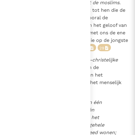
841
De betrekkingen van de Kerk met de moslims.
"Het heilsplan strekt zich ook uit tot hen die de
Schepper erkennen, onder wie vooral de
moslims, die in hun belijdenis aan het geloof van
Abraham vasthouden en samen met ons de ene
en barmhartige God aanbidden die op de jongste
dag de mensen zal oordelen."
28
29
842
De band van de Kerk met de niet-christelijke
godsdiensten
is allereerst die van de
360
gemeenschappelijke oorsprong en het
gemeenschappelijk einddoel van het menselijk
geslacht:
"Immers, alle volken vormen één
gemeenschap; zij hebben één
oorsprong, omdat God heel het
menselijk geslacht over de gehele
oppervlakte van de aarde deed wonen;