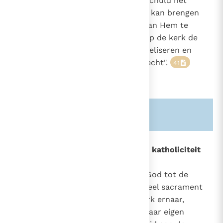
zijn, de mensen die zonder hun schuld het
1260
evangelie niet kennen, tot geloof kan brengen
"zonder welk het onmogelijk is aan Hem te
behagen"
(Heb. 11, 6)
, rust toch op de kerk de
plicht om "alle mensen" te evangeliseren en
heeft zij daartoe ook het heilig recht".
41
Zie ook alinea's:
-1260-
849
De missie - een vereiste voor de katholiciteit
van de Kerk
767
De missionaire opdracht.
"Door God tot de
782
831
volken gezonden om het universeel sacrament
1122
van het heil te zijn, streeft de Kerk ernaar,
1226
krachtens de diepste eisen van haar eigen
1332