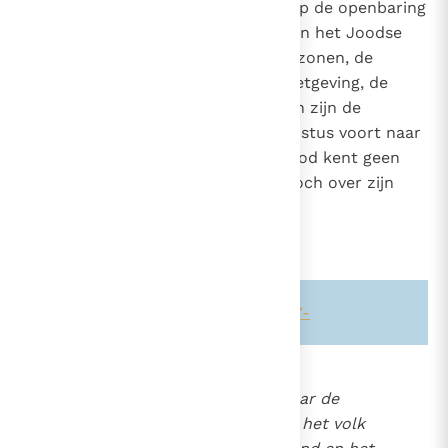
Joodse geloof al een antwoord op de openbaring
van God in het Oude Verbond. Aan het Joodse
volk "behoort de aanneming tot zonen, de
heerlijkheid, de verbonden, de wetgeving, de
eredienst en de beloften; van hen zijn de
aartsvaders en uit hen komt Christus voort naar
het vlees"
(Rom. 9, 4-5)
, want "God kent geen
berouw over zijn genadegaven noch over zijn
roeping"
(Rom. 11, 29)
.
Zie ook alinea's:
-856-
-63-
-147-
840
Wanneer men bovendien naar de
674
toekomst kijkt, dan streven het volk
1096