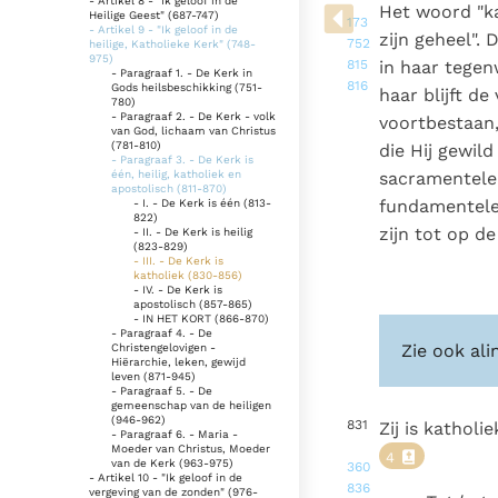
- Artikel 8 - "Ik geloof in de
Denzinger
Gebruiksvoorwaarden
Het woord "kat
Heilige Geest" (687-747)
173
- Artikel 9 - "Ik geloof in de
zijn geheel". 
752
heilige, Katholieke Kerk" (748-
975)
815
in haar tegenw
- Paragraaf 1. - De Kerk in
816
Gods heilsbeschikking (751-
haar blijft d
780)
- Paragraaf 2. - De Kerk - volk
voortbestaan,
van God, lichaam van Christus
(781-810)
die Hij gewild
- Paragraaf 3. - De Kerk is
één, heilig, katholiek en
sacramentele 
apostolisch (811-870)
fundamentele
- I. - De Kerk is één (813-
822)
zijn tot op d
- II. - De Kerk is heilig
(823-829)
- III. - De Kerk is
katholiek (830-856)
- IV. - De Kerk is
apostolisch (857-865)
- IN HET KORT (866-870)
- Paragraaf 4. - De
Zie ook ali
Christengelovigen -
Hiërarchie, leken, gewijd
leven (871-945)
- Paragraaf 5. - De
gemeenschap van de heiligen
(946-962)
831
Zij is kathol
- Paragraaf 6. - Maria -
Moeder van Christus, Moeder
4
van de Kerk (963-975)
360
- Artikel 10 - "Ik geloof in de
836
vergeving van de zonden" (976-