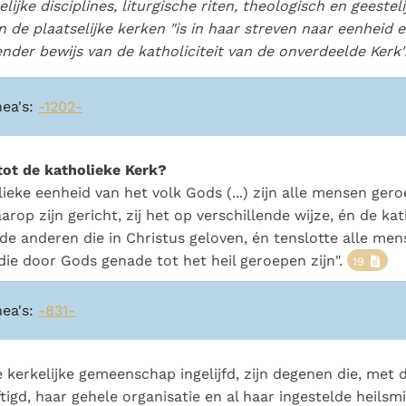
lijke disciplines, liturgische riten, theologisch en geestel
n de plaatselijke kerken "is in haar streven naar eenheid 
ender bewijs van de katholiciteit van de onverdeelde Kerk"
nea's:
-1202-
tot de katholieke Kerk?
lieke eenheid van het volk Gods (...) zijn alle mensen ger
rop zijn gericht, zij het op verschillende wijze, én de ka
 de anderen die in Christus geloven, én tenslotte alle me
die door Gods genade tot het heil geroepen zijn".
19
nea's:
-831-
de kerkelijke gemeenschap ingelijfd, zijn degenen die, met
ftigd, haar gehele organisatie en al haar ingestelde heilsm