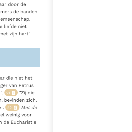
haar door de
immers de banden
 gemeenschap.
e liefde niet
met zijn hart'
r die niet het
lger van Petrus
".
"Zij die
21
, bevinden zich,
k".
Met de
22
el weinig voor
an de Eucharistie