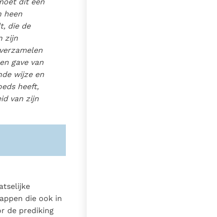
moet dit één
vastgestelde uitgave.
n heen
Aanpassingen aan de 3e
t, die de
druk (2023), waar nodig,
aangegeven. (Alleen van
 zijn
toepassing op de
n verzamelen
Nederlandstalige vertaling)
 een gave van
De nummers van de noten
nde wijze en
komen, om technische
oeds heeft,
redenen, niet overeen met
id van zijn
de officiële uitgaven.
Zie de
gebruiksvoorwaarden van de
documenten
1997
14-06-2026
1
nl
atselijke
appen die ook in
r de prediking