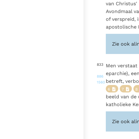
van Christus'
Avondmaal van
of verspreid,
apostolische 
Zie ook ali
833
Men verstaat 
eparchie), e
886
betreft, verb
1560
6
7
8
beeld van de 
katholieke Ke
Zie ook ali