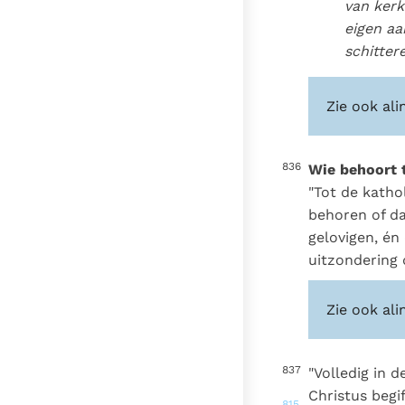
van kerke
eigen aa
schitter
Zie ook ali
836
Wie behoort 
"Tot de katho
behoren of daa
gelovigen, én
uitzondering 
Zie ook ali
837
"Volledig in 
Christus begi
815