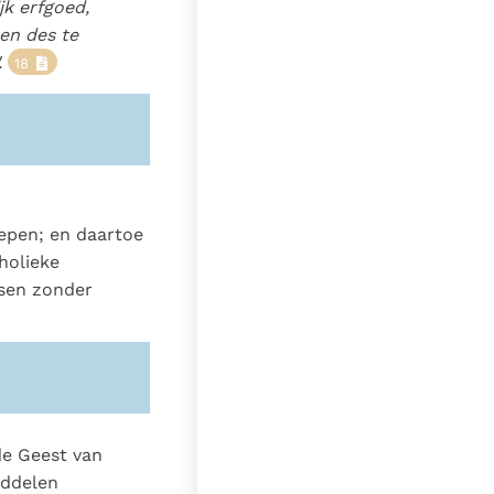
ijk erfgoed,
een des te
.
18
oepen; en daartoe
tholieke
nsen zonder
 de Geest van
iddelen