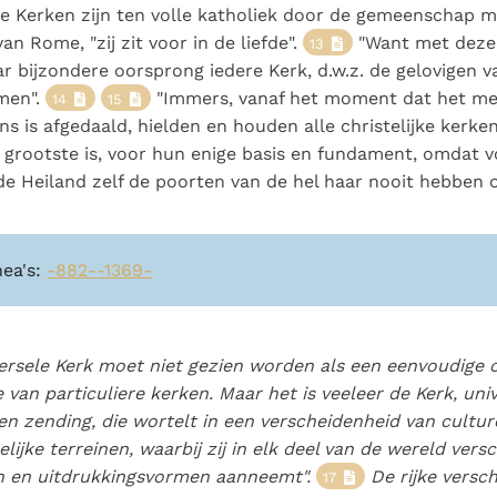
re Kerken zijn ten volle katholiek door de gemeenschap 
an Rome, "zij zit voor in de liefde".
"Want met deze
13
r bijzondere oorsprong iedere Kerk, d.w.z. de gelovigen v
men".
"Immers, vanaf het moment dat het m
14
15
s is afgedaald, hielden en houden alle christelijke kerken
 grootste is, voor hun enige basis en fundament, omdat 
de Heiland zelf de poorten van de hel haar nooit hebben 
nea's:
-882-
-1369-
ersele Kerk moet niet gezien worden als een eenvoudige 
e van particuliere kerken. Maar het is veeleer de Kerk, uni
en zending, die wortelt in een verscheidenheid van culture
lijke terreinen, waarbij zij in elk deel van de wereld vers
n en uitdrukkingsvormen aanneemt".
De rijke versc
17