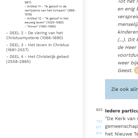
Tot het 
987)
- Artikel 11 - "Ik geloof in de
en enig 
verrijzenis van het lichaam" (988-
1019)
versprei
- Artikel 12 - "Ik geloof in het
eeuwig leven" (1020-1060)
menselij
- "Amen" (1061-1065)
kinderen
- DEEL 2 - De viering van het
Christusmysterie (1066-1690)
(...). Di
- DEEL 3 - Het leven in Christus
de Heer 
(1691-2557)
voortdur
- DEEL 4 - Het Christelijk gebed
(2558-2865)
weer bij
Geest.
Zie ook ali
832
Iedere partic
"De Kerk van 
752
gemeenschapp
811
814
het Nieuwe T