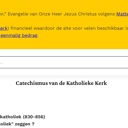
n.
” Evangelie van Onze Heer Jezus Christus volgens
Matte
Kerk
) financieel waardoor de site voor velen beschikbaar i
, eenmalig bedrag
.
Nieuwste
Berichten
Catechismus van de Katholieke Kerk
Documenten
Het Vaticaan publiceert
een nieuwe Latijnse
5. Het gebed van de
Vaticaanse financiële
uitgave van het Romeins
Kerk
waakhond verliest
In Christus wordt
martyrologium
Paus spreekt het
autonomie
onze honger vervuld
Wereldvoedselprogramma
Leer de kostbare
s katholiek (830-856)
Paus Leo XIV in Pavia: "De
toe
parel van Gods
oliek" zeggen ?
stad is zowel een gave
Gods Koninkrijk