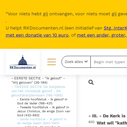
“
Voor niets hebt gij ontvangen, voor niets moet gij geve
.
U helpt RKDocumenten.nl (een initiatief van
Stg. Inter
met een donatie van 10 euro
, of
met een ander, groter
Inhoudsopgave
uitklappen
- Intro
Zoek alles
- DEEL 1 De geloofsbelijdenis (26-
1065)
Lezen
Over ons
- EERSTE SECTIE - "Ik geloof" -
"Wij geloven" (26-184)
Documenten
Over RK Documenten
- TWEEDE SECTIE De belijdenis
van het christelijk geloof - De
geloofsbelijdenissen (185-1065)
Bijbel
Meedoen
- Eerste hoofdstuk - Ik geloof in
God de Vader (198-421)
Thema’s
Doneren
- Tweede hoofdstuk - Ik geloof in
Jezus Christus, de enige Zoon van
- III. - De Kerk i
God (422-682)
Berichten
Nieuwsbrief
- Derde hoofdstuk - Ik geloof in
830
Wat wil "kath
de Heilige Geest (683-1065)