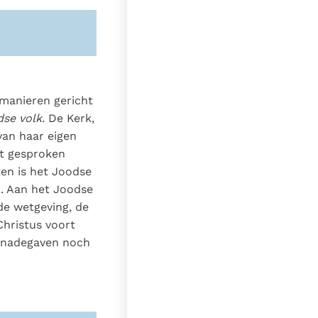
 manieren gericht
se volk.
De Kerk,
van haar eigen
t gesproken
ten is het Joodse
. Aan het Joodse
de wetgeving, de
Christus voort
genadegaven noch