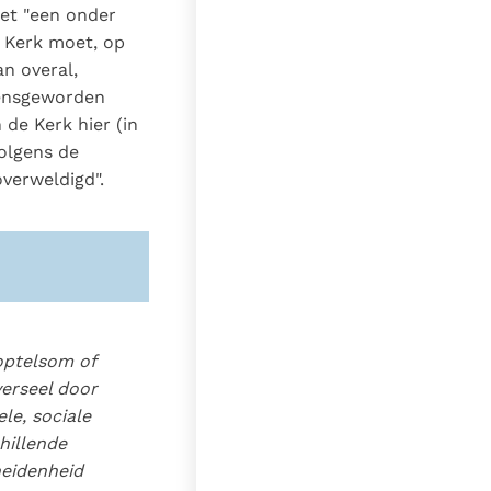
met "een onder
 Kerk moet, op
an overal,
ensgeworden
 de Kerk hier (in
volgens de
overweldigd".
optelsom of
verseel door
le, sociale
chillende
heidenheid