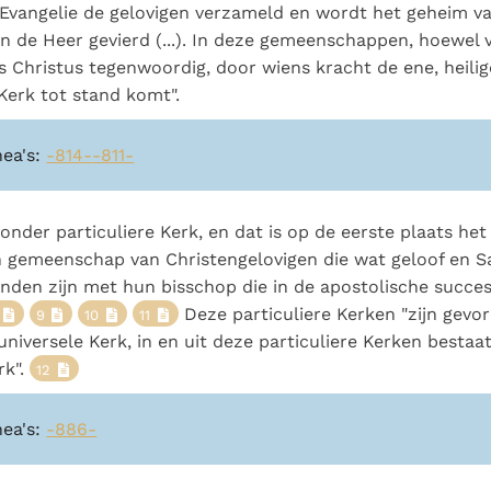
 Evangelie de gelovigen verzameld en wordt het geheim v
 de Heer gevierd (...). In deze gemeenschappen, hoewel 
 is Christus tegenwoordig, door wiens kracht de ene, heilig
Kerk tot stand komt".
nea's:
-814-
-811-
onder particuliere Kerk, en dat is op de eerste plaats het
en gemeenschap van Christengelovigen die wat geloof en 
onden zijn met hun bisschop die in de apostolische success
Deze particuliere Kerken "zijn gevo
9
10
11
universele Kerk, in en uit deze particuliere Kerken bestaa
rk".
12
nea's:
-886-