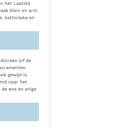
an het Laatste
vaak klein en arm
e, katholieke en
 diocees (of de
Sacramenten
ie gewijd is.
rmd naar het
t de ene en enige