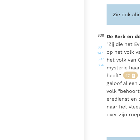
Zie ook ali
839
De Kerk en d
"Zij die het 
63
op het volk v
147
597
het volk van 
856
mysterie haa
heeft".
27
geloof al ee
volk "behoort
eredienst en 
naar het vlee
over zijn roe