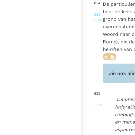
834
De particulie
hen: de kerk v
882
grond van haa
1369
overeenstem
Woord naar on
Rome), die de
beloften van 
16
Zie ook ali
835
"De univ
1202
federati
roeping 
en mense
aspecte