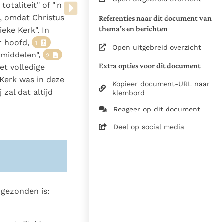
otaliteit" of "in
aanpassingen aan de "editio
ek, omdat Christus
Referenties naar dit document van
typica" volgens o.a. het
thema's en berichten
ieke Kerk". In
protocol van wijzigingen
1997
ar hoofd,
1
Open uitgebreid overzicht
De referenties, de
smiddelen",
2
leeswijzer, trefwoorden
Extra opties voor dit document
het volledige
(conform de
 Kerk was in deze
Kopieer document-URL naar
Nederlandstalige uitgave) en
j zal dat altijd
klembord
nummertoevoegingen aan
de inhoudsopgave zijn
Reageer op dit document
toevoegingen van de
Deel op social media
redactie om het gebruik van
de Catechismus te
bevorderen. Deze
toevoegingen, hoewel
getrouw aan de kerkelijke
leer, vormen geen onderdeel
t gezonden is:
van de geautoriseerde, door
de Apostolische Constitutie
Fidei Depositum