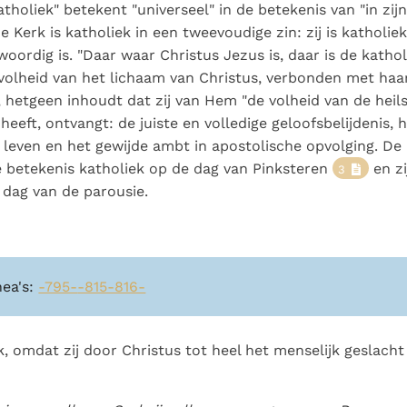
Paus in Pavia: St.
koninkrijk te
holiek" betekent "universeel" in de betekenis van "in zijn t
als een taak"
groeit stilletjes door
Augustinus toont ons de
herkennen
De mystiek. De
De Kerk is katholiek in een tweevoudige zin: zij is katholi
liefde, niet door
noodzaak om "naar het
mystieke
oordig is. "Daar waar Christus Jezus is, daar is de kathol
dwang
innerlijk" toe te keren.
verschijnselen en de
e volheid van het lichaam van Christus, verbonden met ha
heiligheid
 hetgeen inhoudt dat zij van Hem "de volheid van de heil
 heeft, ontvangt: de juiste en volledige geloofsbelijdenis, 
leven en het gewijde ambt in apostolische opvolging. De
 betekenis katholiek op de dag van Pinksteren
en zi
3
e dag van de parousie.
nea's:
-795-
-815-816-
iek, omdat zij door Christus tot heel het menselijk geslach