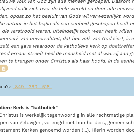
nieuwe volk van God zijn alle mensen geroepen. Daarom 
blijvend volk zich over de hele wereld en door alle eeuwe
den, opdat zo het besluit van Gods wil verwezenlijkt word
ke natuur in het begin als een eenheid geschapen heeft en
 die verstrooid waren, uiteindelijk toch weer heeft wille
t kenmerk van universaliteit, dat het volk van God siert, is
zelf, een gave waardoor de katholieke kerk op doeltreffe
end ernaar streeft heel de mensheid met al wat zij aan g
een te brengen onder Christus als haar hoofd, in de eenhe
5
nea's:
-849-
-360-
-518-
uliere Kerk is "katholiek"
Christus is werkelijk tegenwoordig in alle rechtmatige pla
en van gelovigen, verenigd met hun herders, gemeensch
estament Kerken genoemd worden (...). Hierin worden doo