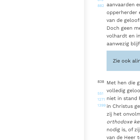
aanvaarden en
882
opperherder e
van de geloof
Doch geen mens
volhardt en i
aanwezig blijf
Zie ook ali
838
Met hen die g
volledig gelo
551
niet in stand
1271
1399
in Christus g
zij het onvol
orthodoxe ke
nodig is, of 
van de Heer t