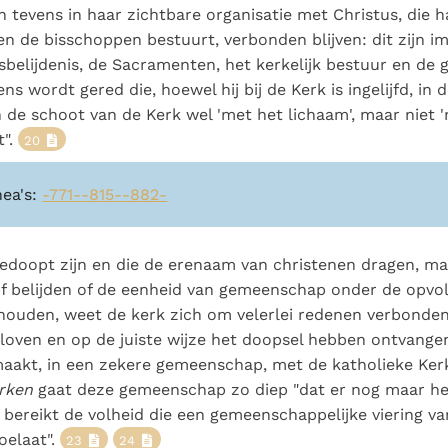
 tevens in haar zichtbare organisatie met Christus, die 
n de bisschoppen bestuurt, verbonden blijven: dit zijn 
sbelijdenis, de Sacramenten, het kerkelijk bestuur en de
 wordt gered die, hoewel hij bij de Kerk is ingelijfd, in d
n de schoot van de Kerk wel 'met het lichaam', maar niet '
t".
20
nea's:
-771-
-815-
-882-
edoopt zijn en die de erenaam van christenen dragen, maa
of belijden of de eenheid van gemeenschap onder de opvo
 houden, weet de kerk zich om velerlei redenen verbonden
eloven en op de juiste wijze het doopsel hebben ontvangen
maakt, in een zekere gemeenschap, met de katholieke Ker
rken
gaat deze gemeenschap zo diep "dat er nog maar he
zij bereikt de volheid die een gemeenschappelijke viering v
oelaat".
23
24