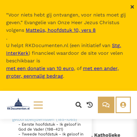
“
Voor niets hebt gij ontvangen, voor niets moet gij
geven.
” Evangelie van Onze Heer Jezus Christus
volgens
Matteüs, hoofdstuk 10, vers 8
Catechismus van de Katholieke Kerk
.
U helpt RKDocumenten.nl (een initiatief van
Stg.
InterKerk
) financieel waardoor de site voor velen
Inhoudsopgave
beschikbaar is
uitklappen
met een donatie van 10 euro
, of
met een ander,
groter, eenmalig bedrag
.
- Intro
- DEEL 1 De geloofsbelijdenis (26-
1065)
- EERSTE SECTIE - "Ik geloof" -
"Wij geloven" (26-184)
- TWEEDE SECTIE De belijdenis
van het christelijk geloof - De
Lezen
Over ons
geloofsbelijdenissen (185-1065)
- Eerste hoofdstuk - Ik geloof in
Documenten
Over RK Documenten
God de Vader (198-421)
- Tweede hoofdstuk - Ik geloof in
- Artikel 9 - "Ik geloof in de heilige, Katholieke
Bijbel
Meedoen