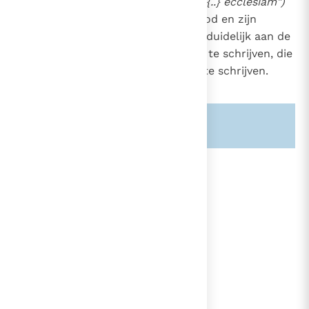
een heilige kerk geloven
("Credo {..} ecclesiam")
en niet geloven
in
de Kerk, om God en zijn
werken niet te verwarren en om duidelijk aan de
goedheid van God
alle
gaven toe te schrijven, die
Hij in zijn Kerk gelegd heeft, toe te schrijven.
4
Zie ook alinea's:
-811-
-169-
lees verder