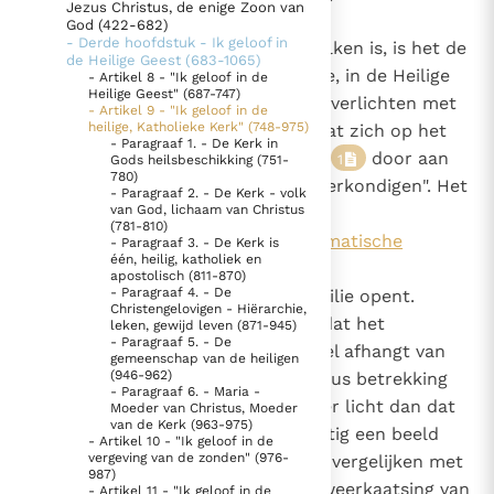
Jezus Christus, de enige Zoon van
Kerk" (748-975)
God (422-682)
Thema’s
Doneren
- Derde hoofdstuk - Ik geloof in
748
"Omdat Christus het licht der volken is, is het de
de Heilige Geest (683-1065)
Berichten
Nieuwsbrief
vurige wens van dit heilig concilie, in de Heilige
- Artikel 8 - "Ik geloof in de
Denzinger
Gebruiksvoorwaarden
Heilige Geest" (687-747)
Geest vergaderd, alle mensen te verlichten met
- Artikel 9 - "Ik geloof in de
heilige, Katholieke Kerk" (748-975)
het stralend licht van Christus dat zich op het
- Paragraaf 1. - De Kerk in
Nieuwste Documenten
gelaat van de Kerk weerspiegelt,
door aan
1
Gods heilsbeschikking (751-
780)
ieder schepsel het Evangelie te verkondigen". Het
5. Het gebed van de Kerk
- Paragraaf 2. - De Kerk - volk
van God, lichaam van Christus
is met deze woorden dat "
In Christus wordt onze honger vervuld
(781-810)
Het licht van de volken - de dogmatische
- Paragraaf 3. - De Kerk is
Leer de kostbare parel van Gods koninkrijk te
één, heilig, katholiek en
constitutie over de Kerk
apostolisch (811-870)
herkennen
Gods Koninkrijk groeit stilletjes door liefde, niet door
- Paragraaf 4. - De
" van het Tweede Vaticaans Concilie opent.
Christengelovigen - Hiërarchie,
dwang
De mystiek. De mystieke verschijnselen en de
Daardoor laat het Concilie zien dat het
leken, gewijd leven (871-945)
- Paragraaf 5. - De
heiligheid
geloofsartikel over de Kerk geheel afhangt van
gemeenschap van de heiligen
Berichten
(946-962)
alle artikelen die op Christus Jezus betrekking
- Paragraaf 6. - Maria -
hebben. De Kerk heeft geen ander licht dan dat
Moeder van Christus, Moeder
Het Vaticaan publiceert een nieuwe Latijnse uitgave
van de Kerk (963-975)
van Christus; zij is, overeenkomstig een beeld
van het Romeins martyrologium
- Artikel 10 - "Ik geloof in de
Vaticaanse financiële waakhond verliest autonomie
vergeving van de zonden" (976-
dat de Kerkvaders dierbaar is, te vergelijken met
Paus spreekt het Wereldvoedselprogramma toe
987)
de maan waarvan alle licht een weerkaatsing van
- Artikel 11 - "Ik geloof in de