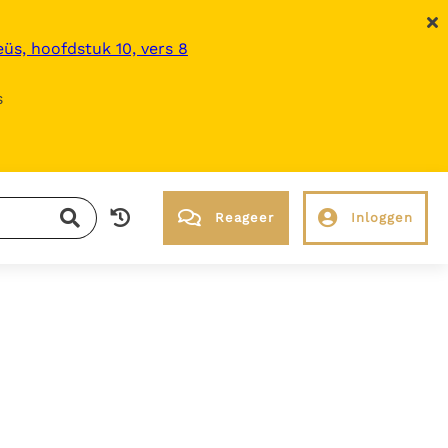
üs, hoofdstuk 10, vers 8
s
Reageer
Inloggen
RK Documenten stelt heel veel belangrijke
kerkelijke documenten van de Rooms
Katholieke Kerk in het Nederlands
beschikbaar en is volledig afhankelijk van
donaties.
Ik help mee!