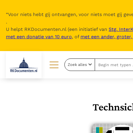
“
Voor niets hebt gij ontvangen, voor niets moet gij geve
.
U helpt RKDocumenten.nl (een initiatief van
Stg. Inter
met een donatie van 10 euro
, of
met een ander, groter
Zoek alles
Lezen
Over ons
Documenten
Over RK Documenten
Bijbel
Meedoen
Technsic
Thema’s
Doneren
Berichten
Nieuwsbrief