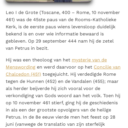
Paus Leo XIV in Pavia: "De stad is zowel een gave als
een taak"
Paus in Pavia: St. Augustinus toont ons de noodzaak om
Leo I de Grote (Toscane, 400 – Rome, 10 november
"naar het innerlijk" toe te keren.
461) was de 45ste paus van de Rooms-Katholieke
Kerk, is de eerste paus wiens levensloop duidelijk
RK Documenten stelt heel veel belangrijke
bekend is en over wie informatie bewaard is
kerkelijke documenten van de Rooms
gebleven. Op 29 september 444 nam hij de zetel
Katholieke Kerk in het Nederlands beschikbaar
van Petrus in bezit.
en is volledig afhankelijk van donaties.
Hij was een theoloog van het
mysterie van de
Ik help mee!
Menswording
en werd daarvoor op het
Concilie van
Chalcedon (451)
toegejuicht. Hij verdedigde Rome
tegen de Hunnen (452) en de Vandalen (455); maar
als herder beijverde hij zich vooral voor de
verkondiging van Gods woord aan het volk. Toen hij
op 10 november 461 stierf, ging hij de geschiedenis
in als een der grootste opvolgers van de heilige
Petrus. In de 8e eeuw vierde men het feest op 28
juni (vanwege de translatio van zijn sterfelijk