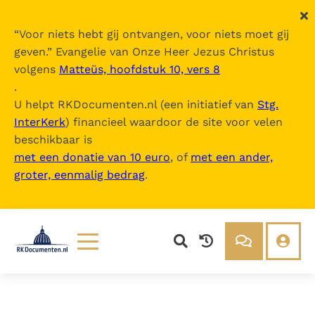
“
Voor niets hebt gij ontvangen, voor niets moet gij
geven.
” Evangelie van Onze Heer Jezus Christus
volgens
Matteüs, hoofdstuk 10, vers 8
.
U helpt RKDocumenten.nl (een initiatief van
Stg.
InterKerk
) financieel waardoor de site voor velen
beschikbaar is
met een donatie van 10 euro
, of
met een ander,
groter, eenmalig bedrag
.
Lezen
Over ons
Documenten
Over RK Documenten
Bijbel
Meedoen