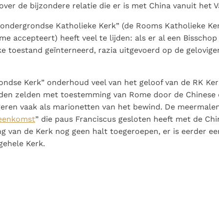
over de bijzondere relatie die er is met China vanuit het V
ndergrondse Katholieke Kerk” (de Rooms Katholieke Kerk
e accepteert) heeft veel te lijden: als er al een Bisschop 
e toestand geïnterneerd, razia uitgevoerd op de gelovige
ondse Kerk” onderhoud veel van het geloof van de RK Ker
den zelden met toestemming van Rome door de Chinese 
ren vaak als marionetten van het bewind. De meermalen
reenkomst
” die paus Franciscus gesloten heeft met de Chi
ng van de Kerk nog geen halt toegeroepen, er is eerder ee
gehele Kerk.