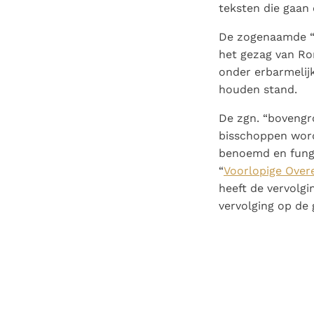
teksten die gaan 
De zogenaamde “o
het gezag van Rom
onder erbarmelijk
houden stand.
De zgn. “bovengr
bisschoppen wor
benoemd en funge
“
Voorlopige Ove
heeft de vervolgi
vervolging op de 