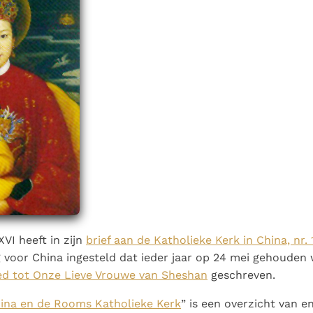
Paus in Pavia: St.
koninkrijk te
als een taak"
groeit stilletjes door
Augustinus toont ons de
herkennen
De mystiek. De
liefde, niet door
noodzaak om "naar het
mystieke
dwang
innerlijk" toe te keren.
verschijnselen en de
heiligheid
VI heeft in zijn
brief aan de Katholieke Kerk in China, nr. 
voor China ingesteld dat ieder jaar op 24 mei gehouden
d tot Onze Lieve Vrouwe van Sheshan
geschreven.
ina en de Rooms Katholieke Kerk
” is een overzicht van e