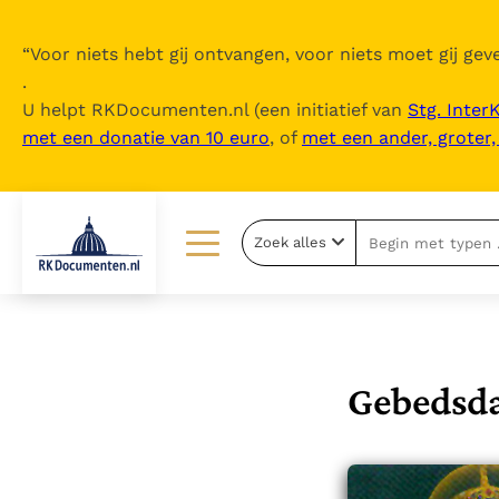
“
Voor niets hebt gij ontvangen, voor niets moet gij geve
.
U helpt RKDocumenten.nl (een initiatief van
Stg. Inter
met een donatie van 10 euro
, of
met een ander, groter
Zoek alles
Lezen
Over ons
Documenten
Over RK Documenten
Bijbel
Meedoen
Gebedsda
Thema’s
Doneren
Berichten
Nieuwsbrief