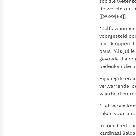
sociale wetensc
de wereld om he
[[9699|+9]]
“Zelfs wanneer
voorgesteld doo
hart kloppen, h
paus. “Als jull
gevoede dialoo
bedenken die h
Hij voegde eraa
verwarrende ide
waarheid en rec
“Het verwelkom
taken voor ons 
In mei deed pau
kardinaal Bald