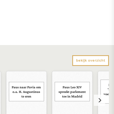
bekijk overzicht
Pau
Paus naar Pavia om
Paus Leo XIV
'sco
o.a. H. Augustinus
spreekt parlement
voetba
te eren
toe in Madrid