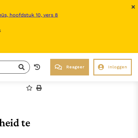
üs, hoofdstuk 10, vers 8
s
Reageer
Inloggen
RK Documenten stelt heel veel belangrijke
kerkelijke documenten van de Rooms
Katholieke Kerk in het Nederlands
beschikbaar en is volledig afhankelijk van
donaties.
heid te
Ik help mee!