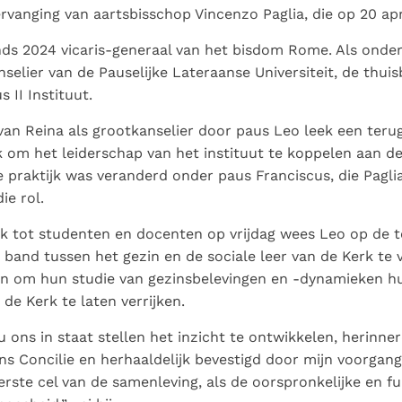
vervanging van aartsbisschop Vincenzo Paglia, die op 20 apr
inds 2024 vicaris-generaal van het bisdom Rome. Als onderd
nselier van de Pauselijke Lateraanse Universiteit, de thuis
 II Instituut.
an Reina als grootkanselier door paus Leo leek een teru
k om het leiderschap van het instituut te koppelen aan de
praktijk was veranderd onder paus Franciscus, die Paglia
ie rol.
ak tot studenten en docenten op vrijdag wees Leo op de t
 band tussen het gezin en de sociale leer van de Kerk te 
n om hun studie van gezinsbelevingen en -dynamieken hu
 de Kerk te laten verrijken.
 ons in staat stellen het inzicht te ontwikkelen, herinne
s Concilie en herhaaldelijk bevestigd door mijn voorgang
eerste cel van de samenleving, als de oorspronkelijke en 