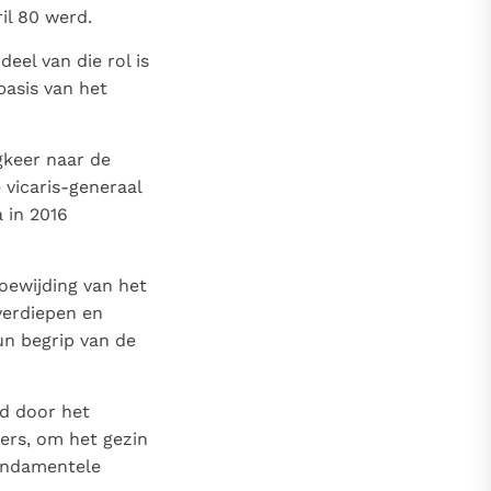
il 80 werd.
eel van die rol is
basis van het
gkeer naar de
 vicaris-generaal
 in 2016
oewijding van het
verdiepen en
n begrip van de
rd door het
ers, om het gezin
fundamentele