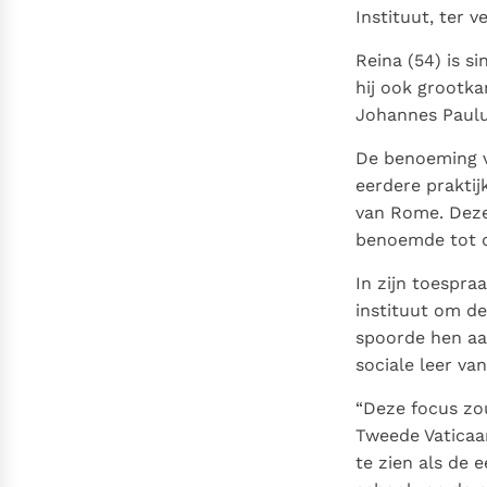
Instituut, ter 
Reina (54) is s
hij ook grootka
Johannes Paulus
De benoeming v
eerdere praktij
van Rome. Deze 
benoemde tot d
In zijn toespra
instituut om de
spoorde hen aa
sociale leer van
“Deze focus zou
Tweede Vaticaan
te zien als de 