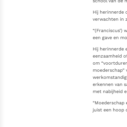
school van de m
Hij herinnerde
verwachten in z
“(Franciscus’) 
een gave en mo
Hij herinnerde 
eenzaamheid of 
om “voortdurend
moederschap” v
werkomstandigh
erkennen van s
met nabijheid e
“Moederschap e
juist een hoop d