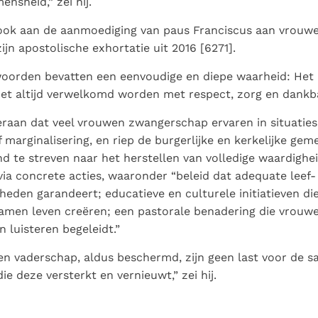
ensheid,” zei hij.
 ook aan de aanmoediging van paus Franciscus aan vrouwe
ijn apostolische exhortatie uit 2016 [6271].
woorden bevatten een eenvoudige en diepe waarheid: Het m
et altijd verwelkomd worden met respect, zorg en dankbaa
eraan dat veel vrouwen zwangerschap ervaren in situaties
marginalisering, en riep de burgerlijke en kerkelijke g
 te streven naar het herstellen van volledige waardighe
ia concrete acties, waaronder “beleid dat adequate leef-
eden garandeert; educatieve en culturele initiatieven di
amen leven creëren; een pastorale benadering die vrou
n luisteren begeleidt.”
n vaderschap, aldus beschermd, zijn geen last voor de 
ie deze versterkt en vernieuwt,” zei hij.