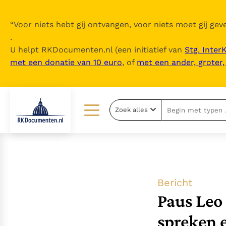
“
Voor niets hebt gij ontvangen, voor niets moet gij geve
.
U helpt RKDocumenten.nl (een initiatief van
Stg. Inter
met een donatie van 10 euro
, of
met een ander, groter
Zoek alles
Lezen
Over ons
Documenten
Over RK Documenten
Bijbel
Meedoen
Bericht
Thema’s
Doneren
Paus Leo 
Berichten
Nieuwsbrief
spreken e