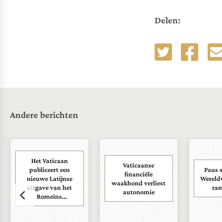
Delen:
Andere berichten
Het Vaticaan
Vaticaanse
publiceert een
Paus s
financiële
nieuwe Latijnse
Wereld
waakhond verliest
uitgave van het
ra
autonomie
Romeins
martyrologium