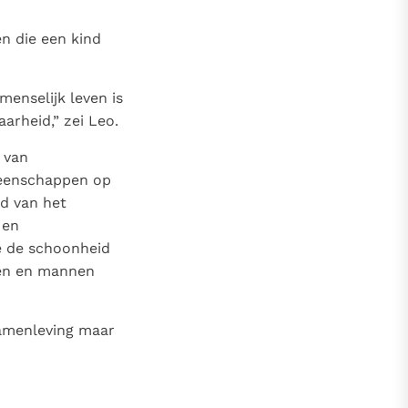
n die een kind
enselijk leven is
rheid,” zei Leo.
 van
emeenschappen op
id van het
 en
e de schoonheid
wen en mannen
samenleving maar