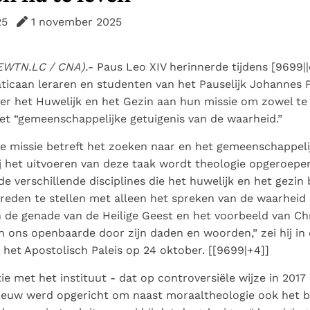
Paus in Pavia: St.
koninkrijk te
als een taak"
groeit stilletjes door
25
1 november 2025
Augustinus toont ons de
herkennen
De mystiek. De
liefde, niet door
noodzaak om "naar het
mystieke
dwang
innerlijk" toe te keren.
verschijnselen en de
(EWTN.LC / CNA).
- Paus Leo XIV herinnerde tijdens [9699||
heiligheid
Vaticaan leraren en studenten van het Pauselijk Johannes P
er het Huwelijk en het Gezin aan hun missie om zowel te 
et “gemeenschappelijke getuigenis van de waarheid.”
eke missie betreft het zoeken naar en het gemeenschappeli
j het uitvoeren van deze taak wordt theologie opgeroepen
e verschillende disciplines die het huwelijk en het gezin
reden te stellen met alleen het spreken van de waarheid
n de genade van de Heilige Geest en het voorbeeld van Ch
n ons openbaarde door zijn daden en woorden,” zei hij in 
het Apostolisch Paleis op 24 oktober. [[9699|+4]]
tie met het instituut - dat op controversiële wijze in 201
ieuw werd opgericht om naast moraaltheologie ook het 