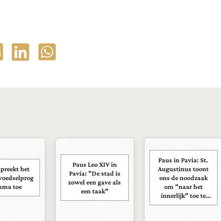
Paus in Pavia: St.
Paus Leo XIV in
preekt het
Augustinus toont
Pavia: "De stad is
voedselprog
ons de noodzaak
zowel een gave als
mma toe
om "naar het
een taak"
innerlijk" toe te
keren.