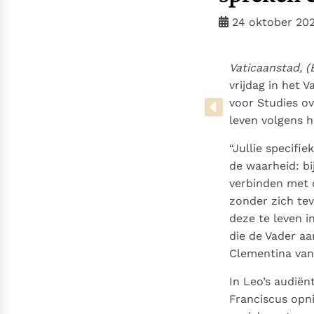
Denzinger
Gebruiksvoorwaarden
24 oktober 20
Vaticaanstad, 
vrijdag in het 
voor Studies ov
leven volgens h
“Jullie specifi
de waarheid: bi
verbinden met d
zonder zich tev
deze te leven i
die de Vader aa
Clementina van 
In Leo’s audiën
Franciscus opn