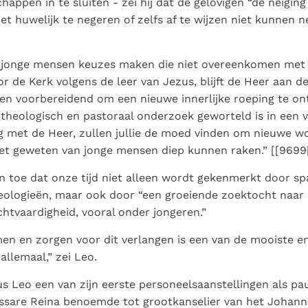
happen in te sluiten - zei hij dat de gelovigen “de neiging
t huwelijk te negeren of zelfs af te wijzen niet kunnen n
 jonge mensen keuzes maken die niet overeenkomen met
r de Kerk volgens de leer van Jezus, blijft de Heer aan d
en voorbereidend om een nieuwe innerlijke roeping te ont
ie theologisch en pastoraal onderzoek geworteld is in een 
g met de Heer, zullen jullie de moed vinden om nieuwe w
et geweten van jonge mensen diep kunnen raken.” [[9699
n toe dat onze tijd niet alleen wordt gekenmerkt door s
ologieën, maar ook door “een groeiende zoektocht naar sp
htvaardigheid, vooral onder jongeren.”
en en zorgen voor dit verlangen is een van de mooiste e
allemaal,” zei Leo.
s Leo een van zijn eerste personeelsaanstellingen als pau
assare Reina benoemde tot grootkanselier van het Johanne