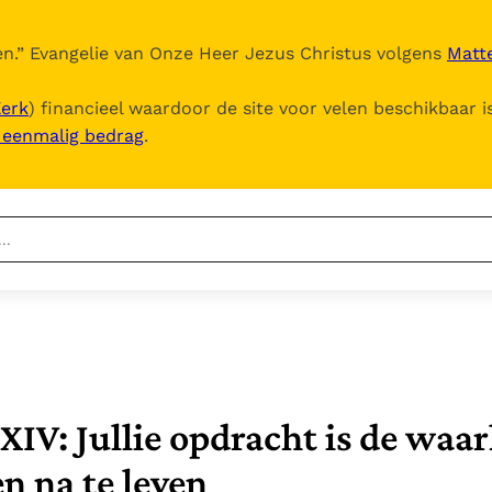
n.
” Evangelie van Onze Heer Jezus Christus volgens
Matte
Kerk
) financieel waardoor de site voor velen beschikbaar i
, eenmalig bedrag
.
Nieuwste
Berichten
Documenten
Het Vaticaan publiceert
een nieuwe Latijnse
5. Het gebed van de
Vaticaanse financiële
uitgave van het Romeins
Kerk
waakhond verliest
In Christus wordt
martyrologium
Paus spreekt het
XIV: Jullie opdracht is de waar
autonomie
onze honger vervuld
Wereldvoedselprogramma
Leer de kostbare
Paus Leo XIV in Pavia: "De
toe
n na te leven
parel van Gods
stad is zowel een gave
Gods Koninkrijk