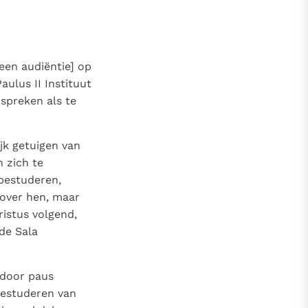
een audiëntie] op
aulus II Instituut
spreken als te
jk getuigen van
 zich te
 bestuderen,
 over hen, maar
ristus volgend,
de Sala
7 door paus
bestuderen van