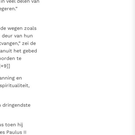
 in veel delen van
egeren.”
 de wegen zoals
e deur van hun
vangen,” zei de
vanuit het gebed
oorden te
|+9]]
panning en
iritualiteit,
n dringendste
s toen hij
s Paulus II