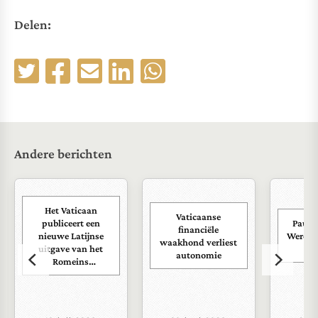
Delen:
Andere berichten
Het Vaticaan
Vaticaanse
publiceert een
Paus s
financiële
nieuwe Latijnse
Wereld
waakhond verliest
uitgave van het
ra
autonomie
Romeins
martyrologium