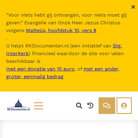
“
Voor niets hebt gij ontvangen, voor niets moet gij
geven.
” Evangelie van Onze Heer Jezus Christus
volgens
Matteüs, hoofdstuk 10, vers 8
.
U helpt RKDocumenten.nl (een initiatief van
Stg.
InterKerk
) financieel waardoor de site voor velen
beschikbaar is
met een donatie van 10 euro
, of
met een ander,
groter, eenmalig bedrag
.
Lezen
Over ons
Documenten
Over RK Documenten
Bijbel
Meedoen