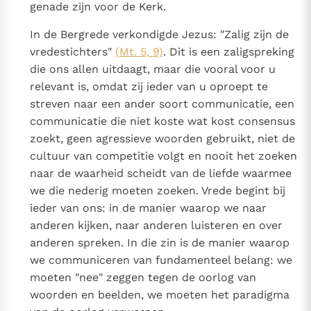
genade zijn voor de Kerk.
Paus Leo XIV in Pavia: "De stad is zowel een gave als
een taak"
Paus in Pavia: St. Augustinus toont ons de noodzaak om
In de Bergrede verkondigde Jezus: "Zalig zijn de
"naar het innerlijk" toe te keren.
vredestichters"
(Mt. 5, 9)
. Dit is een zaligspreking
RK Documenten stelt heel veel belangrijke
die ons allen uitdaagt, maar die vooral voor u
kerkelijke documenten van de Rooms
relevant is, omdat zij ieder van u oproept te
streven naar een ander soort communicatie, een
Katholieke Kerk in het Nederlands beschikbaar
communicatie die niet koste wat kost consensus
en is volledig afhankelijk van donaties.
zoekt, geen agressieve woorden gebruikt, niet de
cultuur van competitie volgt en nooit het zoeken
Ik help mee!
naar de waarheid scheidt van de liefde waarmee
we die nederig moeten zoeken. Vrede begint bij
ieder van ons: in de manier waarop we naar
anderen kijken, naar anderen luisteren en over
anderen spreken. In die zin is de manier waarop
we communiceren van fundamenteel belang: we
moeten "nee" zeggen tegen de oorlog van
woorden en beelden, we moeten het paradigma