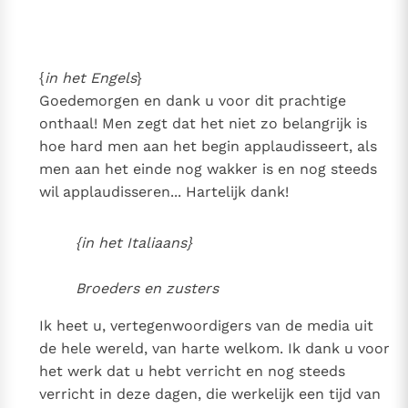
Thema’s
Doneren
Berichten
Nieuwsbrief
{
in het Engels
}
Denzinger
Gebruiksvoorwaarden
Goedemorgen en dank u voor dit prachtige
onthaal! Men zegt dat het niet zo belangrijk is
Nieuwste Documenten
hoe hard men aan het begin applaudisseert, als
5. Het gebed van de Kerk
men aan het einde nog wakker is en nog steeds
In Christus wordt onze honger vervuld
wil applaudisseren... Hartelijk dank!
Leer de kostbare parel van Gods koninkrijk te
herkennen
Gods Koninkrijk groeit stilletjes door liefde, niet door
{in het Italiaans}
dwang
De mystiek. De mystieke verschijnselen en de
heiligheid
Broeders en zusters
Berichten
Ik heet u, vertegenwoordigers van de media uit
Het Vaticaan publiceert een nieuwe Latijnse uitgave
de hele wereld, van harte welkom. Ik dank u voor
van het Romeins martyrologium
Vaticaanse financiële waakhond verliest autonomie
het werk dat u hebt verricht en nog steeds
Paus spreekt het Wereldvoedselprogramma toe
verricht in deze dagen, die werkelijk een tijd van