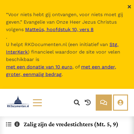
“
Voor niets hebt gij ontvangen, voor niets moet gij
geven.
” Evangelie van Onze Heer Jezus Christus
volgens
Matteüs, hoofdstuk 10, vers 8
.
U helpt RKDocumenten.nl (een initiatief van
Stg.
InterKerk
) financieel waardoor de site voor velen
beschikbaar is
met een donatie van 10 euro
, of
met een ander,
groter, eenmalig bedrag
.
Lezen
Over ons
Zalig zijn de vredestichters (Mt. 5, 9)
Documenten
Over RK Documenten
Bijbel
Meedoen