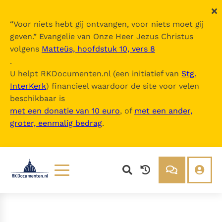
“
Voor niets hebt gij ontvangen, voor niets moet gij
geven.
” Evangelie van Onze Heer Jezus Christus
volgens
Matteüs, hoofdstuk 10, vers 8
.
U helpt RKDocumenten.nl (een initiatief van
Stg.
InterKerk
) financieel waardoor de site voor velen
beschikbaar is
met een donatie van 10 euro
, of
met een ander,
groter, eenmalig bedrag
.
Lezen
Over ons
Documenten
Over RK Documenten
Bijbel
Meedoen