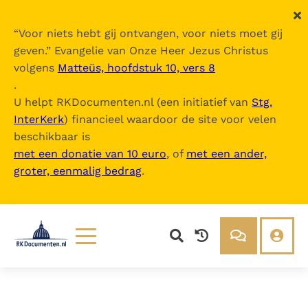
“
Voor niets hebt gij ontvangen, voor niets moet gij
geven.
” Evangelie van Onze Heer Jezus Christus
volgens
Matteüs, hoofdstuk 10, vers 8
.
U helpt RKDocumenten.nl (een initiatief van
Stg.
InterKerk
) financieel waardoor de site voor velen
beschikbaar is
met een donatie van 10 euro
, of
met een ander,
groter, eenmalig bedrag
.
Lezen
Over ons
Documenten
Over RK Documenten
Bijbel
Meedoen