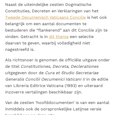
Paus Leo XIV in Pavia: "De stad is zowel een gave als
Naast de uiteindelijke zestien Dogmatische
een taak"
Constituties, Decreten en Verklaringen van het
Paus in Pavia: St. Augustinus toont ons de noodzaak om
Tweede Oecumenisch Vaticaans Concilie
is het ook
"naar het innerlijk" toe te keren.
belangrijk om een aantal documenten te
RK Documenten stelt heel veel belangrijke
bestuderen die “flankerend” aan dit Concilie zijn te
kerkelijke documenten van de Rooms
vinden. Getracht is in
dit thema
een selectie
Katholieke Kerk in het Nederlands beschikbaar
daarvan te geven, waarbij volledigheid niet
en is volledig afhankelijk van donaties.
nagestreefd is.
Ik help mee!
Als richtsnoer is genomen de officiële uitgave onder
de titel
Constitutiones, Decreta, Declerationes
uitgegeven door de
Cura et Studio Secretariae
Generalis Concilii Oecumenici Vaticani II
in de editie
van Libreria Editrice Vaticana (1993) en uiteraard
inzoverre vertalingen beschikbaar zijn.
Van de zestien ‘hoofddocumenten’ is van een aantal
inmiddels ook de oorspronkelijke Latijnse versie