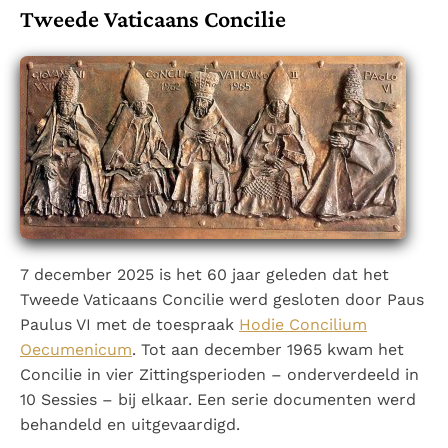
Tweede Vaticaans Concilie
Thema’s
Doneren
Berichten
Nieuwsbrief
Denzinger
Gebruiksvoorwaarden
Nieuwste Documenten
5. Het gebed van de Kerk
In Christus wordt onze honger vervuld
Leer de kostbare parel van Gods koninkrijk te
herkennen
Gods Koninkrijk groeit stilletjes door liefde, niet door
7 december 2025 is het 60 jaar geleden dat het
dwang
De mystiek. De mystieke verschijnselen en de
Tweede Vaticaans Concilie werd gesloten door Paus
heiligheid
Paulus VI met de toespraak
Hodie Concilium
Berichten
Oecumenicum
. Tot aan december 1965 kwam het
Het Vaticaan publiceert een nieuwe Latijnse uitgave
Concilie in vier Zittingsperioden – onderverdeeld in
van het Romeins martyrologium
10 Sessies – bij elkaar. Een serie documenten werd
Vaticaanse financiële waakhond verliest autonomie
behandeld en uitgevaardigd.
Paus spreekt het Wereldvoedselprogramma toe