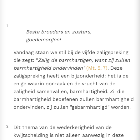
ondervinden" (Mt. 5, 7)
Thema’s
Doneren
Berichten
Nieuwsbrief
1
Denzinger
Gebruiksvoorwaarden
Beste broeders en zusters,
goedemorgen!
Nieuwste Documenten
Vandaag staan we stil bij de vijfde zaligspreking
5. Het gebed van de Kerk
die zegt: "
Zalig de barmhartigen, want zij zullen
In Christus wordt onze honger vervuld
barmhartigheid ondervinden"
(Mt. 5, 7)
. Deze
Leer de kostbare parel van Gods koninkrijk te
zaligspreking heeft een bijzonderheid: het is de
herkennen
Gods Koninkrijk groeit stilletjes door liefde, niet door
enige waarin oorzaak en de vrucht van de
dwang
De mystiek. De mystieke verschijnselen en de
zaligheid samenvallen, barmhartigheid. Zij die
heiligheid
barmhartigheid beoefenen zullen barmhartigheid
Berichten
ondervinden, zij zullen "gebarmhartigd" worden.
Het Vaticaan publiceert een nieuwe Latijnse uitgave
van het Romeins martyrologium
Vaticaanse financiële waakhond verliest autonomie
2
Dit thema van de wederkerigheid van de
Paus spreekt het Wereldvoedselprogramma toe
kwijtschelding is niet alleen aanwezig in deze