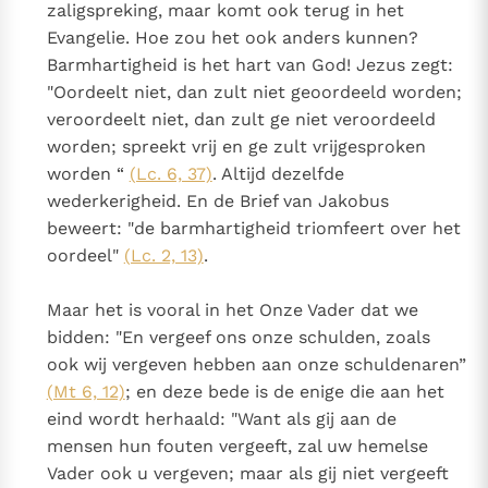
zaligspreking, maar komt ook terug in het
Paus Leo XIV in Pavia: "De stad is zowel een gave als
Evangelie. Hoe zou het ook anders kunnen?
een taak"
Paus in Pavia: St. Augustinus toont ons de noodzaak om
Barmhartigheid is het hart van God! Jezus zegt:
"naar het innerlijk" toe te keren.
"Oordeelt niet, dan zult niet geoordeeld worden;
RK Documenten stelt heel veel belangrijke
veroordeelt niet, dan zult ge niet veroordeeld
kerkelijke documenten van de Rooms
worden; spreekt vrij en ge zult vrijgesproken
Katholieke Kerk in het Nederlands beschikbaar
worden “
(Lc. 6, 37)
. Altijd dezelfde
en is volledig afhankelijk van donaties.
wederkerigheid. En de Brief van Jakobus
beweert: "de barmhartigheid triomfeert over het
Ik help mee!
oordeel"
(Lc. 2, 13)
.
Maar het is vooral in het Onze Vader dat we
bidden: "En vergeef ons onze schulden, zoals
ook wij vergeven hebben aan onze schuldenaren”
(Mt 6, 12)
; en deze bede is de enige die aan het
eind wordt herhaald: "Want als gij aan de
mensen hun fouten vergeeft, zal uw hemelse
Vader ook u vergeven; maar als gij niet vergeeft