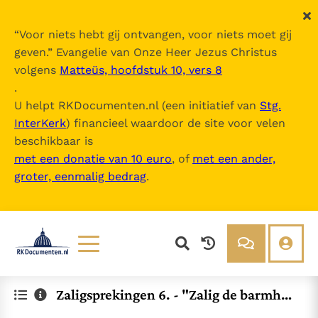
“
Voor niets hebt gij ontvangen, voor niets moet gij
geven.
” Evangelie van Onze Heer Jezus Christus
volgens
Matteüs, hoofdstuk 10, vers 8
.
U helpt RKDocumenten.nl (een initiatief van
Stg.
InterKerk
) financieel waardoor de site voor velen
beschikbaar is
met een donatie van 10 euro
, of
met een ander,
groter, eenmalig bedrag
.
Lezen
Over ons
Zaligsprekingen 6. - "Zalig de barmhar
Documenten
Over RK Documenten
tigen, want zij zullen barmhartigheid
Bijbel
Meedoen