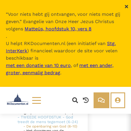
“
Voor niets hebt gij ontvangen, voor niets moet gij
geven.
” Evangelie van Onze Heer Jezus Christus
volgens
Matteüs, hoofdstuk 10, vers 8
Compendium van de
Catechismus v
.
an de Katholieke Kerk
U helpt RKDocumenten.nl (een initiatief van
Stg.
InterKerk
) financieel waardoor de site voor velen
Inhoudsopgave
beschikbaar is
uitklappen
met een donatie van 10 euro
, of
met een ander,
groter, eenmalig bedrag
.
- Intro
- DEEL I - De Geloofsbelijdenis (1-
217)
- EERSTE SECTIE - "Ik geloof" -
"Wij geloven" (1-32)
- EERSTE HOOFDSTUK - De mens
is bekwaam door God
Lezen
Over ons
aangesproken te worden (1-5)
- TWEEDE HOOFDSTUK - God
Documenten
Over RK Documenten
treedt de mens tegemoet (6-24)
- De openbaring van God (6-10)
- De openbaring van God (6-10)
Bijbel
Meedoen
- Het doorgeven van de