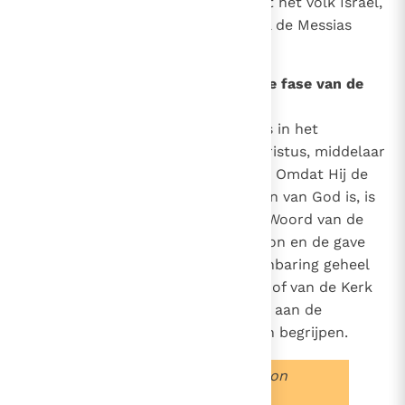
eeuwig verbond zal omvatten. Uit het volk Israël,
uit de stam van koning David, zal de Messias
geboren worden: Jezus.
9
Wat is de volledige en definitieve fase van de
openbaring van God?
Dat is de fase die verwezenlijkt is in het
vleesgeworden Woord, Jezus Christus, middelaar
en de volheid van de openbaring. Omdat Hij de
eniggeboren mensgeworden Zoon van God is, is
Hij het volmaakte en definitieve Woord van de
Vader. Met de zending van de Zoon en de gave
van de Geest is voortaan de openbaring geheel
en al voltooid, ook al zal het geloof van de Kerk
in de loop der eeuwen geleidelijk aan de
strekking ervan nog moeten gaan begrijpen.
"
Sinds Hij heeft ons zijn Zoon
gegeven heeft,