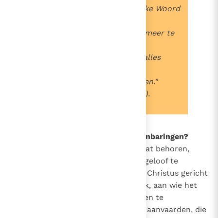
die zijn enige en uiteindelijke Woord
is,
heeft God ons geen ander meer te
geven.
Hij heeft in dit éne Woord alles
gezegd in één keer.
Méér heeft Hij niet te zeggen."
(H. Johannes van het Kruis).
10
Welke waarde hebben privé-openbaringen?
Hoewel zij niet tot de geloofsschat behoren,
kunnen ze wel helpen datzelfde geloof te
beleven, als ze maar duidelijk op Christus gericht
blijven. Het leergezag van de Kerk, aan wie het
toekomt zulke privé-openbaringen te
beoordelen, kan er daarom geen aanvaarden, die