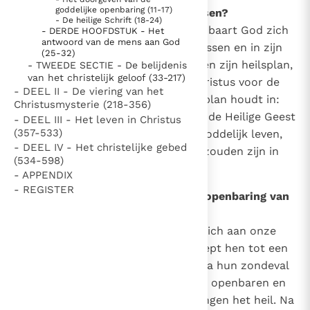
goddelijke openbaring (11-17)
6
Wat openbaart God aan de mensen?
Thema’s
Doneren
- De heilige Schrift (18-24)
In zijn goedheid en wijsheid openbaart God zich
- DERDE HOOFDSTUK - Het
Berichten
Nieuwsbrief
antwoord van de mens aan God
aan de mensen. In de gebeurtenissen en in zijn
(25-32)
Denzinger
Gebruiksvoorwaarden
woorden openbaart Hij zichzelf en zijn heilsplan,
- TWEEDE SECTIE - De belijdenis
van het christelijk geloof (33-217)
dat Hij van alle eeuwigheid in Christus voor de
- DEEL II - De viering van het
Nieuwste Documenten
mensheid heeft vastgesteld. Dit plan houdt in:
Christusmysterie (218-356)
alle mensen door de genade van de Heilige Geest
5. Het gebed van de Kerk
- DEEL III - Het leven in Christus
(357-533)
deelgenoten te maken aan zijn goddelijk leven,
In Christus wordt onze honger vervuld
- DEEL IV - Het christelijke gebed
opdat zij aangenomen kinderen zouden zijn in
Leer de kostbare parel van Gods koninkrijk te
(534-598)
zijn eniggeboren Zoon.
- APPENDIX
herkennen
Gods Koninkrijk groeit stilletjes door liefde, niet door
- REGISTER
7
Wat zijn de eerste fases van de openbaring van
dwang
De mystiek. De mystieke verschijnselen en de
God?
heiligheid
636
Vanaf het begin openbaart God zich aan onze
Berichten
stamouders, Adam en Eva, en roept hen tot een
Het Vaticaan publiceert een nieuwe Latijnse uitgave
innige gemeenschap met Hem. Na hun zondeval
van het Romeins martyrologium
Vaticaanse financiële waakhond verliest autonomie
houdt Hij niet op zich aan hen te openbaren en
Paus spreekt het Wereldvoedselprogramma toe
belooft Hij voor al hun nakomelingen het heil. Na