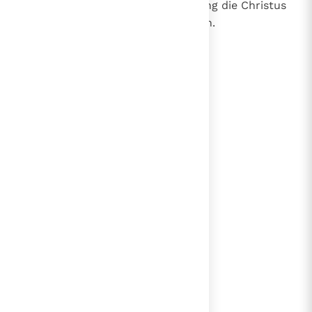
beweren de definitieve openbaring die Christus
is, te overtreffen of te verbeteren.
lees verder