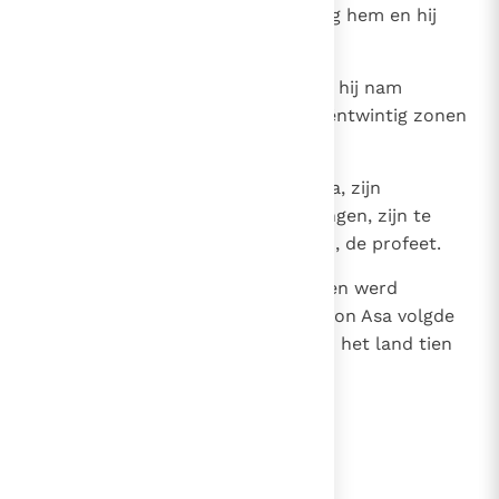
de regering van Abia. Jahwe sloeg hem en hij
stierf.
21
Abia echter werd steeds sterker; hij nam
veertien vrouwen en kreeg tweeëntwintig zonen
en zestien dochters.
22
Verdere bijzonderheden over Abia, zijn
levenswandel en zijn ondernemingen, zijn te
vinden in het leerschrift van Iddo, de profeet.
23
Hij ging te ruste bij zijn vaderen en werd
begraven in de Davidstad. Zijn zoon Asa volgde
hem op. Tijdens zijn regering had het land tien
jaar rust.
lees verder