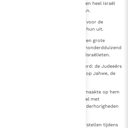
zij dat deden liet God Jerobeam en heel Israël
door Abia en de Judeeërs verslaan.
16
De Israëlieten moesten vluchten voor de
Judeeërs, en God leverde ze aan hun uit.
17
Abia en zijn leger brachten hen een grote
nederlaag toe; er sneuvelden vijfhonderdduizend
uitgelezen manschappen van de Israëlieten.
18
Zo werden de Israëlieten vernederd: de Judeeërs
overwonnen omdat ze steunden op Jahwe, de
God van hun voorvaderen.
19
Abia achtervolgde Jerobeam en maakte op hem
een aantal steden buit, zoals Betel met
onderhorigheden, Jesana met onderhorigheden
en Efraïm met onderhorigheden.
20
Jerobeam kon zich niet meer herstellen tijdens