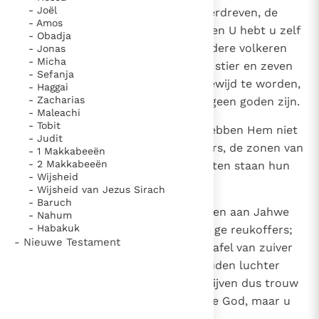
- Joël
9
U hebt de priesters van Jahwe verdreven, de
- Amos
zonen van Aäron en de levieten, en U hebt u zelf
- Obadja
priesters aangesteld zoals de andere volkeren
- Jonas
- Micha
overal doen: als iemand met een stier en zeven
- Sefanja
rammen komt om tot priester gewijd te worden,
- Haggai
- Zacharias
kan hij priester worden van wat geen goden zijn.
- Maleachi
- Tobit
10
Onze God echter is Jahwe; wij hebben Hem niet
- Judit
in de steek gelaten; onze priesters, de zonen van
- 1 Makkabeeën
- 2 Makkabeeën
Aäron, dienen Jahwe, en de levieten staan hun
- Wijsheid
daarin bij.
- Wijsheid van Jezus Sirach
- Baruch
11
Elke morgen en elke avond worden aan Jahwe
- Nahum
- Habakuk
brandoffers opgedragen en geurige reukoffers;
- Nieuwe Testament
zij leggen de toonbroden op de tafel van zuiver
goud, en laten elke avond de gouden luchter
met haar lampen branden. Wij blijven dus trouw
aan de eredienst van Jahwe, onze God, maar u
hebt Jahwe in de steek gelaten.