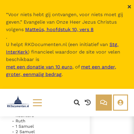
“
Voor niets hebt gij ontvangen, voor niets moet gij
geven.
” Evangelie van Onze Heer Jezus Christus
volgens
Matteüs, hoofdstuk 10, vers 8
De Bijbel
.
U helpt RKDocumenten.nl (een initiatief van
Stg.
InterKerk
) financieel waardoor de site voor velen
Inhoudsopgave
beschikbaar is
uitklappen
met een donatie van 10 euro
, of
met een ander,
groter, eenmalig bedrag
.
- Oude Testament
- Genesis
- Exodus
- Leviticus
- Numeri
- Deuteronomium
- Jozua
Lezen
Over ons
- Rechters
- Ruth
Documenten
Over RK Documenten
- 1 Samuel
- 2 Samuel
- Hoofdstuk 13
Bijbel
Meedoen