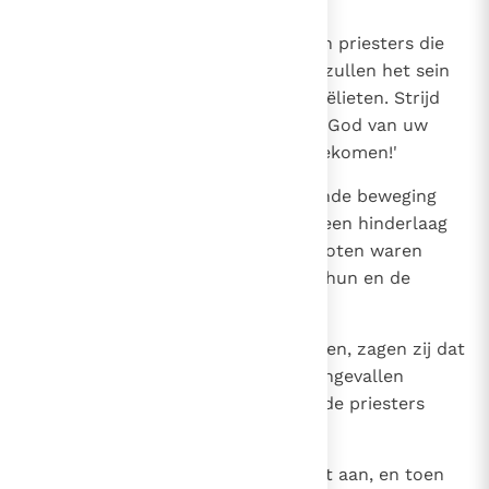
12
God staat aan ons hoofd met zijn priesters die
hun strijdtrompetten steken: zij zullen het sein
geven voor de strijd tegen u, Israëlieten. Strijd
echter liever niet met Jahwe, de God van uw
vaderen, want het zal u slecht bekomen!'
13
Jerobeam nu had een omtrekkende beweging
gemaakt en achter de Judeeërs een hinderlaag
gelegd, zodat de Judeeërs ingesloten waren
tussen Jerobeams troepen voor hun en de
hinderlaag achter hun.
14
Toen de Judeeërs zich omwendden, zagen zij dat
ze van voren en van achteren aangevallen
werden. Ze riepen tot Jahwe en de priesters
bliezen op hun trompetten.
15
De Judeeërs hieven de strijdkreet aan, en toen