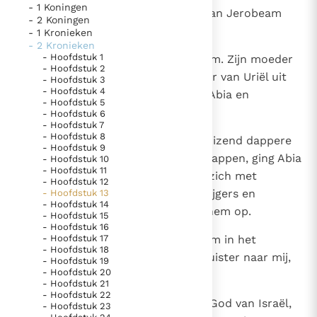
- 1 Koningen
1
In het achttiende regeringsjaar van Jerobeam
Thema’s
Doneren
- 2 Koningen
werd Abia koning van Juda.
- 1 Kronieken
Berichten
Nieuwsbrief
- 2 Kronieken
- Hoofdstuk 1
2
Hij regeerde drie jaar in Jeruzalem. Zijn moeder
Denzinger
Gebruiksvoorwaarden
- Hoofdstuk 2
heette Maaka en was een dochter van Uriël uit
- Hoofdstuk 3
- Hoofdstuk 4
Gibea. Er heerste oorlog tussen Abia en
Nieuwste Documenten
- Hoofdstuk 5
Jerobeam.
- Hoofdstuk 6
5. Het gebed van de Kerk
- Hoofdstuk 7
- Hoofdstuk 8
3
Met een leger van vierhonderdduizend dappere
In Christus wordt onze honger vervuld
- Hoofdstuk 9
krijgers, allen uitgelezen manschappen, ging Abia
- Hoofdstuk 10
Leer de kostbare parel van Gods koninkrijk te
- Hoofdstuk 11
de strijd in, en Jerobeam stelde zich met
herkennen
- Hoofdstuk 12
Gods Koninkrijk groeit stilletjes door liefde, niet door
achthonderdduizend dappere krijgers en
- Hoofdstuk 13
dwang
De mystiek. De mystieke verschijnselen en de
- Hoofdstuk 14
uitgelezen manschappen tegen hem op.
- Hoofdstuk 15
heiligheid
- Hoofdstuk 16
4
- Hoofdstuk 17
Nu ging Abia op de berg Semaraim in het
Berichten
- Hoofdstuk 18
Efraïmgebergte staan en riep: 'Luister naar mij,
- Hoofdstuk 19
Het Vaticaan publiceert een nieuwe Latijnse uitgave
- Hoofdstuk 20
Jerobeam en heel Israël.
van het Romeins martyrologium
- Hoofdstuk 21
Vaticaanse financiële waakhond verliest autonomie
- Hoofdstuk 22
5
U weet heel goed dat Jahwe, de God van Israël,
Paus spreekt het Wereldvoedselprogramma toe
- Hoofdstuk 23