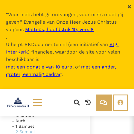
“
Voor niets hebt gij ontvangen, voor niets moet gij
geven.
” Evangelie van Onze Heer Jezus Christus
volgens
Matteüs, hoofdstuk 10, vers 8
De Bijbel
.
U helpt RKDocumenten.nl (een initiatief van
Stg.
InterKerk
) financieel waardoor de site voor velen
Inhoudsopgave
beschikbaar is
uitklappen
met een donatie van 10 euro
, of
met een ander,
groter, eenmalig bedrag
.
- Oude Testament
- Genesis
- Exodus
- Leviticus
- Numeri
- Deuteronomium
- Jozua
Lezen
Over ons
- Rechters
- Ruth
Documenten
Over RK Documenten
- 1 Samuel
- 2 Samuel
- Hoofdstuk 23
Bijbel
Meedoen