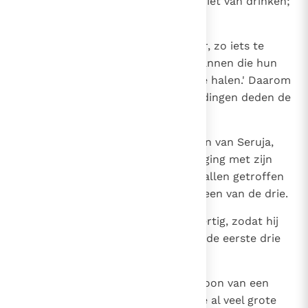
te brengen, maar deze wilde er niet van drinken;
hij goot het uit voor Jahwe
17
en zei: `Jahwe beware mij ervoor, zo iets te
doen. Het is het bloed van de mannen die hun
leven gewaagd hebben om het te halen.' Daarom
wilde hij het niet drinken. Zulke dingen deden de
drie helden.
18
Abisai, de broer van Joab en zoon van Seruja,
was het hoofd van de dertig. Hij ging met zijn
lans driehonderd man te lijf, die allen getroffen
werden; zo maakte hij naam als een van de drie.
19
Hij was de beroemdste van de dertig, zodat hij
hun aanvoerder werd, maar met de eerste drie
kon hij zich niet meten.
20
Benaja, de zoon van Jojada, de zoon van een
dapper krijgsman uit Kabseel, die al veel grote