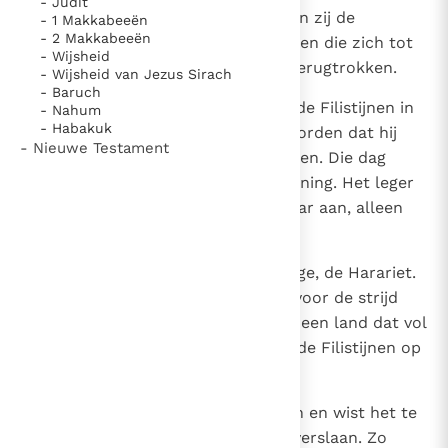
- Judit
helden in Davids gezelschap. Toen zij de
- 1 Makkabeeën
- 2 Makkabeeën
Filistijnen uitdaagden, verzamelden die zich tot
- Wijsheid
de strijd, waarop de Israëlieten terugtrokken.
- Wijsheid van Jezus Sirach
- Baruch
10
Elazar viel toen aan en sloeg op de Filistijnen in
- Nahum
- Habakuk
totdat zijn hand zo stijf was geworden dat hij
- Nieuwe Testament
zijn zwaard niet meer los kon laten. Die dag
schonk Jahwe een grote overwinning. Het leger
keerde terug en ging achter Elazar aan, alleen
nog om te plunderen.
11
Tenslotte Samma, de zoon van Age, de Harariet.
Toen de Filistijnen zich te Lechi voor de strijd
verzameld hadden - er was daar een land dat vol
linzen stond - en het leger voor de Filistijnen op
de vlucht sloeg,
12
ging hij midden op dat land staan en wist het te
behouden door de Filistijnen te verslaan. Zo