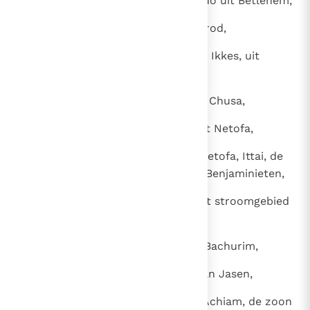
Joab, Elchanan, de zoon van Dodo uit Betlehem,
25
Samma uit Charod, Elika uit Charod,
26
Cheles uit Pelet, Ira, de zoon van Ikkes, uit
Tekoa,
27
Abiezer uit Anatot, Mebunnai uit Chusa,
28
Selomot uit Achoach, Maharai uit Netofa,
29
Cheleb, de zoon van Baanai uit Netofa, Ittai, de
zoon van Ribai, uit Gibea van de Benjaminieten,
30
Benaja, uit Piraton, Hiddai, uit het stroomgebied
bij Gaas,
31
Abialbon, uit Arba, Azmawet uit Bachurim,
32
Eljachba, uit Saalbon, de zoon van Jasen,
33
Jonatan, van Samma, uit Harar, Achiam, de zoon