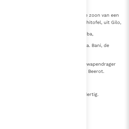
van Sarar, uit Harar,
34
Elifelet, de zoon van Achasbai, de zoon van een
Maakatiet, Eliam, de zoon van Achitofel, uit Gilo,
35
Chesrai, uit Karmel, Paarai, uit Arba,
36
Jigal, de zoon van Natan, uit Soba. Bani, de
Gadiet,
37
Selek, de Ammoniet, Nachrai, de wapendrager
van Joab, de zoon van Seruja, uit Beerot.
38
Ira, uit Jeter, Gareb, uit Jeter,
39
Uria de Hethiet. Samen zevenendertig.
lees verder