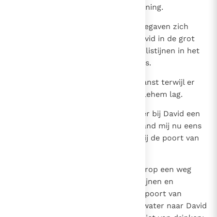
schonk Jahwe een grote overwinning.
13
Drie van de dertig aanvoerders begaven zich
eens, tegen de oogsttijd, naar David in de grot
van Adullam, terwijl een bende Filistijnen in het
dal van de Refaieten gelegerd was.
14
David had zich daar toen verschanst terwijl er
een post van de Filistijnen in Betlehem lag.
15
Op een gegeven ogenblik kwam er bij David een
verlangen op en zei hij: `Als iemand mij nu eens
water te drinken gaf uit de put bij de poort van
Betlehem!'
16
De drie helden baanden zich daarop een weg
door het legerkamp van de Filistijnen en
schepten water uit de put bij de poort van
Betlehem. Ze slaagden erin, het water naar David