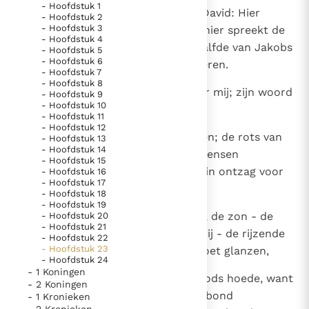
- Hoofdstuk 1
1
Dit zijn de laatste woorden van David: Hier
- Hoofdstuk 2
Thema’s
Doneren
- Hoofdstuk 3
spreekt David, de zoon van Isaï; hier spreekt de
Berichten
Nieuwsbrief
- Hoofdstuk 4
held, de hoog verhevene, de gezalfde van Jakobs
- Hoofdstuk 5
Denzinger
Gebruiksvoorwaarden
- Hoofdstuk 6
God, de lieveling van Israëls liederen.
- Hoofdstuk 7
- Hoofdstuk 8
2
De geest van Jahwe spreekt door mij; zijn woord
- Hoofdstuk 9
Nieuwste Documenten
- Hoofdstuk 10
is op mijn tong.
- Hoofdstuk 11
5. Het gebed van de Kerk
- Hoofdstuk 12
3
De God van Israël heeft gesproken; de rots van
In Christus wordt onze honger vervuld
- Hoofdstuk 13
- Hoofdstuk 14
Israël heeft mij gezegd: Wie de mensen
Leer de kostbare parel van Gods koninkrijk te
- Hoofdstuk 15
rechtvaardig regeert, wie heerst in ontzag voor
- Hoofdstuk 16
herkennen
Gods Koninkrijk groeit stilletjes door liefde, niet door
- Hoofdstuk 17
God,
- Hoofdstuk 18
dwang
De mystiek. De mystieke verschijnselen en de
- Hoofdstuk 19
4
hij is als het licht van de morgen, de zon - de
heiligheid
- Hoofdstuk 20
- Hoofdstuk 21
morgen is helder, de regen voorbij - de rijzende
Berichten
- Hoofdstuk 22
- Hoofdstuk 23
zon die het groen op de aarde doet glanzen,
Het Vaticaan publiceert een nieuwe Latijnse uitgave
- Hoofdstuk 24
- 1 Koningen
van het Romeins martyrologium
5
Vaticaanse financiële waakhond verliest autonomie
Waarlijk, mijn huis staat onder Gods hoede, want
- 2 Koningen
Hij heeft mij een altijddurend verbond
- 1 Kronieken
Paus spreekt het Wereldvoedselprogramma toe
- 2 Kronieken