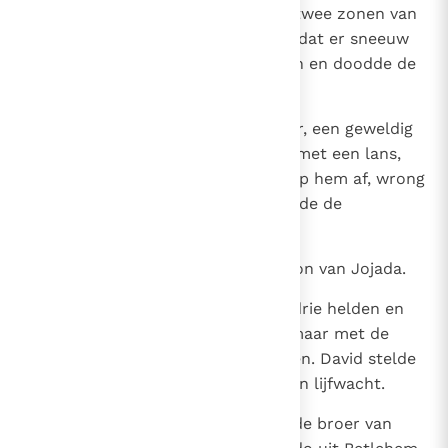
daden verricht had, versloeg de twee zonen van
Ariël uit Moab. Eens, op een dag dat er sneeuw
lag, liet hij zich in een put zakken en doodde de
leeuw die er in zat.
21
Verder versloeg hij de Egyptenaar, een geweldig
grote man. Deze was gewapend met een lans,
maar Benaja ging met een stok op hem af, wrong
hem de lans uit de vuist en doodde de
Egyptenaar met zijn eigen lans.
22
Zulke dingen deed Benaja, de zoon van Jojada.
23
Hij was befaamd als een van de drie helden en
onder de dertig was hij geëerd, maar met de
eerste drie kon hij zich niet meten. David stelde
hem aan als bevelhebber over zijn lijfwacht.
24
Tot de dertig behoorden: Asaël, de broer van