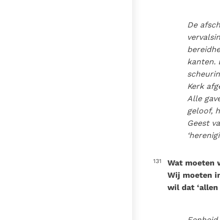
De afsch
vervalsi
bereidhe
kanten. 
scheurin
Kerk af
Alle gav
geloof, 
Geest va
‘herenig
131
Wat moeten w
Wij moeten in
wil dat ‘allen
Eenheid 