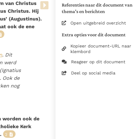
de Nederlandse vertaling)
am van Christus
Referenties naar dit document van
us Christus. Hij
thema's en berichten
Zie de gebruiksvoorwaarden
us’ (Augustinus).
van de documenten
Open uitgebreid overzicht
aat ook de ene
2013
Extra opties voor dit document
Uitgeverij Lannoo
Kopieer document-URL naar
http://www.lannoo.be/youcat
klembord
n
. Dit
10-12-2025
Reageer op dit document
en werd
4005
 (Ignatius
Deel op social media
nl
. Ook de
rken nog
m worden ook de
tholieke Kerk
.
2