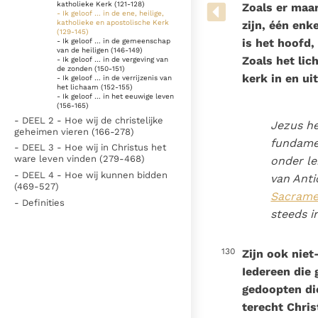
Denzinger
Gebruiksvoorwaarden
katholieke Kerk (121-128)
Zoals er maar
- Ik geloof … in de ene, heilige,
katholieke en apostolische Kerk
zijn, één enk
(129-145)
is het hoofd,
- Ik geloof … in de gemeenschap
van de heiligen (146-149)
Zoals het lic
- Ik geloof … in de vergeving van
de zonden (150-151)
kerk in en ui
- Ik geloof … in de verrijzenis van
het lichaam (152-155)
- Ik geloof … in het eeuwige leven
(156-165)
- DEEL 2 - Hoe wij de christelijke
Jezus h
geheimen vieren (166-278)
fundamen
- DEEL 3 - Hoe wij in Christus het
ware leven vinden (279-468)
onder le
- DEEL 4 - Hoe wij kunnen bidden
van Anti
(469-527)
Sacrame
- Definities
steeds i
130
Zijn ook niet
Iedereen die 
gedoopten di
terecht Chri