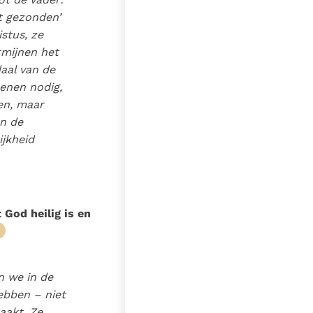
bt gezonden’
stus, ze
rmijnen het
aal van de
kenen nodig,
en, maar
an de
ijkheid
 God heilig is en
n we in de
hebben – niet
aakt. Ze