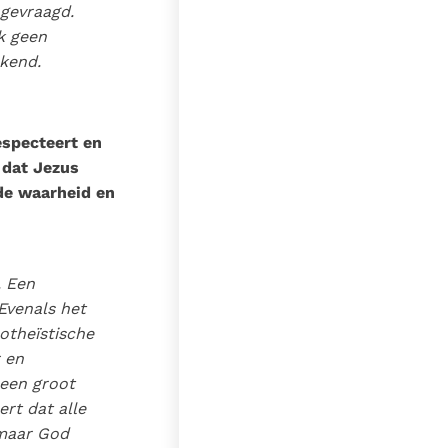
 gevraagd.
lk geen
kend.
especteert en
 dat Jezus
 de waarheid en
. Een
Evenals het
otheïstische
 en
 een groot
ert dat alle
 maar God