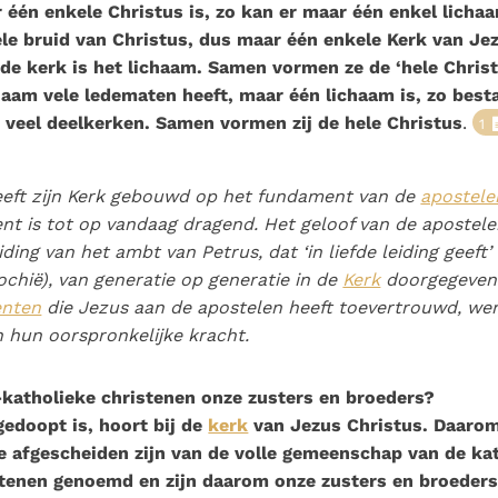
Paus in Pavia: St.
koninkrijk te
 één enkele Christus is, zo kan er maar één enkel licha
als een taak"
groeit stilletjes door
Augustinus toont ons de
herkennen
De mystiek. De
ele bruid van Christus, dus maar één enkele Kerk van Jez
liefde, niet door
noodzaak om "naar het
mystieke
 de kerk is het lichaam. Samen vormen ze de ‘hele Christ
dwang
innerlijk" toe te keren.
verschijnselen en de
haam vele ledematen heeft, maar één lichaam is, zo best
heiligheid
t veel deelkerken. Samen vormen zij de hele Christus
.
1
eeft zijn Kerk gebouwd op het fundament van de
apostele
t is tot op vandaag dragend. Het geloof van de apostel
iding van het ambt van Petrus, dat ‘in liefde leiding geeft’
ochië), van generatie op generatie in de
Kerk
doorgegeven
nten
die Jezus aan de apostelen heeft toevertrouwd, we
n hun oorspronkelijke kracht.
-katholieke christenen onze zusters en broeders?
gedoopt is, hoort bij de
kerk
van Jezus Christus. Daaro
e afgescheiden zijn van de volle gemeenschap van de ka
stenen genoemd en zijn daarom onze zusters en broeders