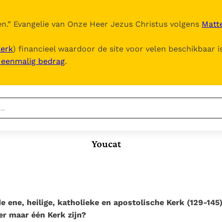
n.
” Evangelie van Onze Heer Jezus Christus volgens
Matte
Kerk
) financieel waardoor de site voor velen beschikbaar i
, eenmalig bedrag
.
Nieuwste
Berichten
Youcat
Documenten
Het Vaticaan publiceert
een nieuwe Latijnse
5. Het gebed van de
Vaticaanse financiële
uitgave van het Romeins
Kerk
waakhond verliest
In Christus wordt
martyrologium
Paus spreekt het
autonomie
onze honger vervuld
Wereldvoedselprogramma
Leer de kostbare
de ene, heilige, katholieke en apostolische Kerk (129-145
Paus Leo XIV in Pavia: "De
toe
parel van Gods
r maar één Kerk zijn?
stad is zowel een gave
Gods Koninkrijk