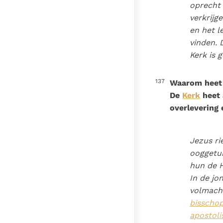
oprecht 
verkrijg
en het l
vinden. 
Kerk is g
137
Waarom heet 
De
Kerk
heet 
overlevering 
Jezus r
ooggetui
hun de H
In de jo
volmacht
bisscho
apostoli