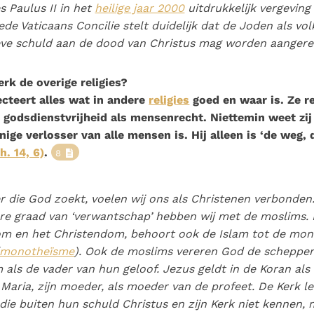
 Paulus II in het
heilige jaar 2000
uitdrukkelijk vergeving
de Vaticaans Concilie stelt duidelijk dat de Joden als vo
eve schuld aan de dood van Christus mag worden aangere
erk de overige religies?
cteert alles wat in andere
religies
goed en waar is. Ze r
 godsdienstvrijheid als mensenrecht. Niettemin weet zij
nige verlosser van alle mensen is. Hij alleen is ‘de weg,
h. 14, 6)
.
8
r die God zoekt, voelen wij ons als Christenen verbonden
re graad van ‘verwantschap’ hebben wij met de moslims. 
m en het Christendom, behoort ook de Islam tot de mon
monotheïsme
). Ook de moslims vereren God de schepper
als de vader van hun geloof. Jezus geldt in de Koran als
 Maria, zijn moeder, als moeder van de profeet. De Kerk le
ie buiten hun schuld Christus en zijn Kerk niet kennen,