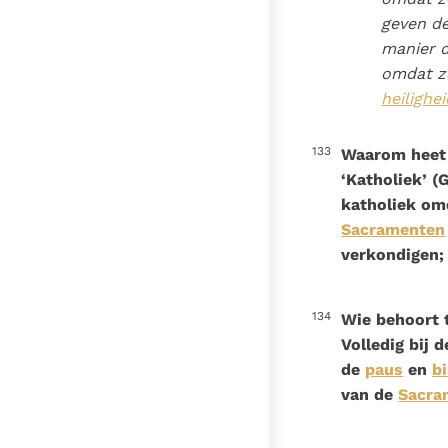
geven de
manier d
omdat z
heilighei
133
Waarom heet 
‘Katholiek’ (G
katholiek om
Sacramenten
verkondigen;
134
Wie behoort 
Volledig bij
de
paus
en
b
van de
Sacra