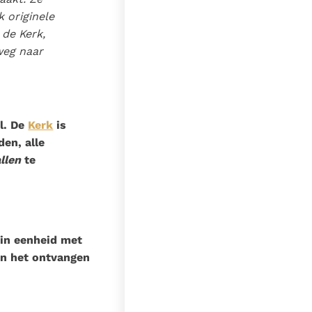
k originele
 de Kerk,
weg naar
el. De
Kerk
is
den, alle
allen
te
 in eenheid met
en het ontvangen