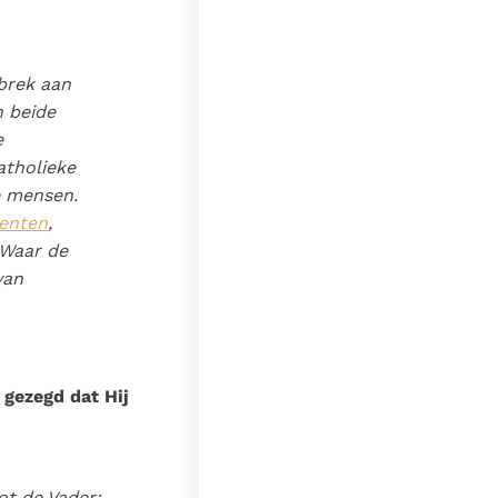
ebrek aan
n beide
e
atholieke
e mensen.
enten
,
 Waar de
van
 gezegd dat Hij
ot de Vader: