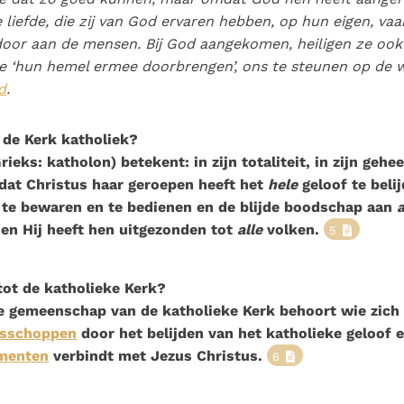
 liefde, die zij van God ervaren hebben, op hun eigen, vaa
oor aan de mensen. Bij God aangekomen, heiligen ze ook
e ‘hun hemel ermee doorbrengen’, ons te steunen op de 
d
.
de Kerk katholiek?
rieks: katholon) betekent: in zijn totaliteit, in zijn gehe
dat Christus haar geroepen heeft het
hele
geloof te belij
te bewaren en te bedienen en de blijde boodschap aan
 en Hij heeft hen uitgezonden tot
alle
volken.
5
tot de katholieke Kerk?
 de gemeenschap van de katholieke Kerk behoort wie zich
isschoppen
door het belijden van het katholieke geloof 
menten
verbindt met Jezus Christus.
6