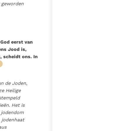
uw geworden
 God eerst van
ens Jood is,
 scheidt ons. In
van de Joden,
e Heilige
estempeld
eën. Het is
t jodendom
 jodenhaat
aus