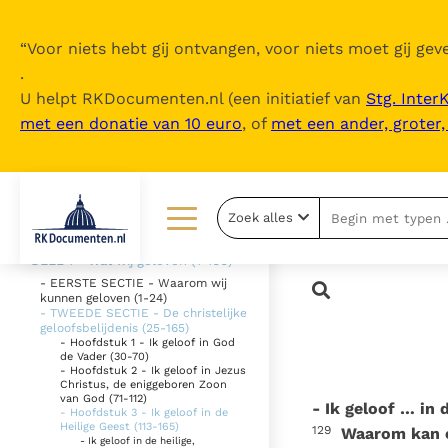
“
Voor niets hebt gij ontvangen, voor niets moet gij geve
.
U helpt RKDocumenten.nl (een initiatief van
Stg. Inter
met een donatie van 10 euro
, of
met een ander, groter
Inhoudsopgave
uitklappen
- Inhoud
Zoek alles
- Woord vooraf
Lezen
Over ons
- DEEL 1 - Wat wij geloven (1-166)
- EERSTE SECTIE - Waarom wij
kunnen geloven (1-24)
Documenten
Over RK Documenten
- TWEEDE SECTIE - De christelijke
geloofsbelijdenis (25-165)
Bijbel
Meedoen
- Hoofdstuk 1 - Ik geloof in God
de Vader (30-70)
- Hoofdstuk 2 - Ik geloof in Jezus
Thema’s
Doneren
Christus, de eniggeboren Zoon
van God (71-112)
- Ik geloof … in 
- Hoofdstuk 3 - Ik geloof in de
Berichten
Nieuwsbrief
Heilige Geest (113-165)
129
Waarom kan e
- Ik geloof in de heilige,