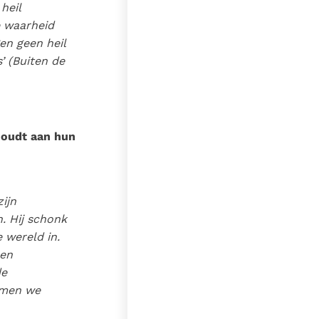
heil
e waarheid
en geen heil
s
’ (Buiten de
houdt aan hun
ijn
. Hij schonk
 wereld in.
 en
de
oemen we