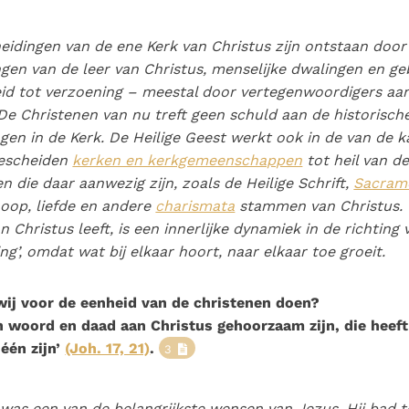
eidingen van de ene Kerk van Christus zijn ontstaan door
ngen van de leer van Christus, menselijke dwalingen en g
id tot verzoening – meestal door vertegenwoordigers aa
De Christenen van nu treft geen schuld aan de historisch
gen in de Kerk. De Heilige Geest werkt ook in de van de k
gescheiden
kerken en kerkgemeenschappen
tot heil van d
en die daar aanwezig zijn, zoals de Heilige Schrift,
Sacram
hoop, liefde en andere
charismata
stammen van Christus.
n Christus leeft, is een innerlijke dynamiek in de richting 
ing’, omdat wat bij elkaar hoort, naar elkaar toe groeit.
ij voor de eenheid van de christenen doen?
 woord en daad aan Christus gehoorzaam zijn, die heeft
 één zijn’
(Joh. 17, 21)
.
3
was een van de belangrijkste wensen van Jezus. Hij bad t