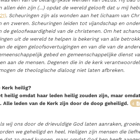
n allen één zijn (...) opdat de wereld gelooft dat u mij he
21)
. Scheuringen zijn als wonden aan het lichaam van Chri
n en zweren. Scheuringen leiden tot vijandschap en onde
n de geloofwaardigheid van de christenen. Om het schand
ingen uit de wereld te helpen is bekering van alle betrok
an de eigen geloofsovertuigingen en van die van de ander
emeenschappelijk gebed en gemeenschappelijke dienst v
en aan de mensen. Degenen die in de kerk verantwoordel
mogen de theologische dialoog niet laten afbreken.
 Kerk heilig?
et heilig omdat haar leden heilig zouden zijn, maar omdat
. Alle leden van de Kerk zijn door de doop geheiligd.
4
ls wij ons door de drievuldige God laten aanraken, groeie
 worden we
geheiligd
en heel. Heiligen zijn mensen die lief
e dat zo goed kunnen, maar omdat God hen heeft aanger