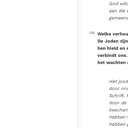
God wil
aan die 
gemeens
135
Welke verhou
De Joden zij
hen hield en 
verbindt ons.
het wachten 
Het jood
door on
Schrift.
door de 
bescham
hebben 
hebben g