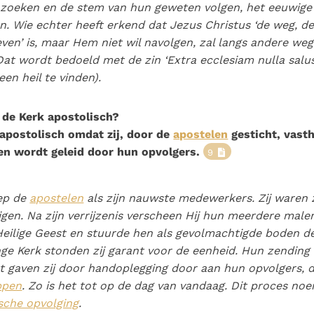
zoeken en de stem van hun geweten volgen, het eeuwige 
en. Wie echter heeft erkend dat Jezus Christus ‘de weg, d
even’ is, maar Hem niet wil navolgen, zal langs andere weg
Dat wordt bedoeld met de zin ‘
Extra ecclesiam nulla salu
een heil te vinden).
de Kerk apostolisch?
apostolisch omdat zij, door de
apostelen
gesticht, vast
en wordt geleid door hun opvolgers.
9
iep de
apostelen
als zijn nauwste medewerkers. Zij waren z
gen. Na zijn verrijzenis verscheen Hij hun meerdere malen
eilige Geest en stuurde hen als gevolmachtigde boden de
nge Kerk stonden zij garant voor de eenheid. Hun zending
 gaven zij door handoplegging door aan hun opvolgers, 
ppen
. Zo is het tot op de dag van vandaag. Dit proces n
sche opvolging
.