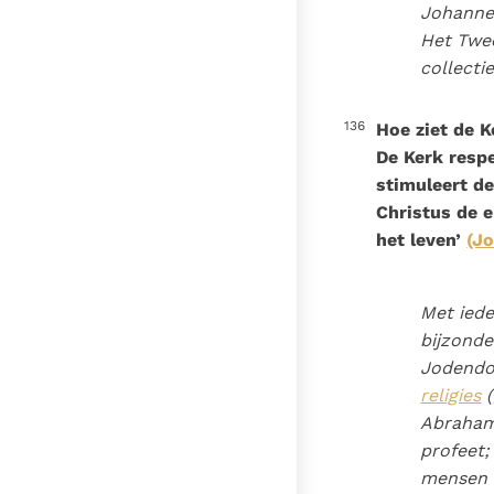
Johannes
Het Twee
collecti
136
Hoe ziet de K
De Kerk respe
stimuleert de
Christus de e
het leven’
(Jo
Met iede
bijzonde
Jodendo
religies
(
Abraham 
profeet;
mensen d