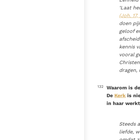
‘Laat he
(Joh. 17, 
doen pij
geloof e
afscheid
kennis v
vooral g
Christen
dragen, 
132
Waarom is de
De
Kerk
is ni
in haar werkt
Steeds a
liefde,
omdat z