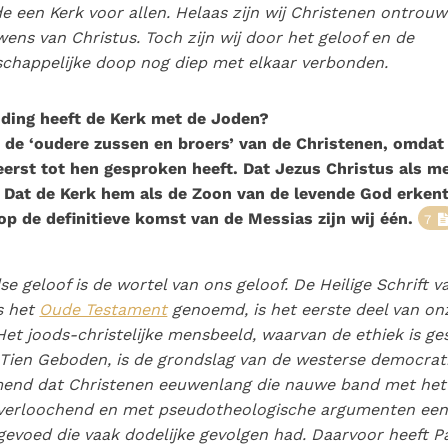
de een Kerk voor
allen
. Helaas zijn wij Christenen ontro
wens van Christus. Toch zijn wij door het geloof en de
chappelijke doop nog diep met elkaar verbonden.
ding heeft de Kerk met de Joden?
n de ‘oudere zussen en broers’ van de Christenen, omdat
eerst tot hen gesproken heeft. Dat Jezus Christus als m
 Dat de Kerk hem als de Zoon van de levende God erkent,
op de definitieve komst van de Messias zijn wij één.
7
se geloof is de wortel van ons geloof. De Heilige Schrift 
s het
Oude Testament
genoemd, is het eerste deel van onz
 Het joods-christelijke mensbeeld, waarvan de ethiek is g
Tien Geboden, is de grondslag van de westerse democrati
end dat Christenen eeuwenlang die nauwe band met he
verloochend en met pseudotheologische argumenten een
evoed die vaak dodelijke gevolgen had. Daarvoor heeft P