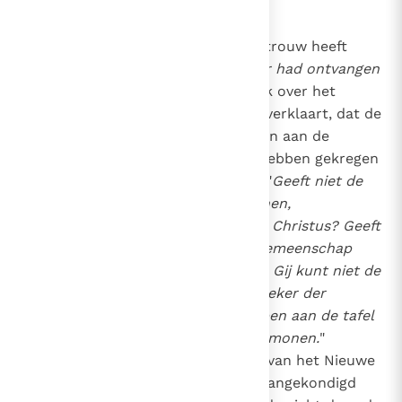
(Hand. 4, 32)
29
De apostel Paulus, die ons zo getrouw heeft
overgeleverd, wat hij van de
Heer had ontvangen
(1 Kor. 11, 23-26)
, spreekt duidelijk over het
eucharistisch Offer, wanneer hij verklaart, dat de
christenen niet mogen deelnemen aan de
heidense offers, omdat zij deel hebben gekregen
aan de tafel des Heren. Hij zegt: "
Geeft niet de
beker der zegening, die wij zegenen,
gemeenschap met het Bloed van Christus? Geeft
niet het brood, dat wij breken, gemeenschap
met het Lichaam van Christus?... Gij kunt niet de
beker des Heren drinken en de beker der
demonen; gij kunt niet deel hebben aan de tafel
des Heren en aan de tafel der demonen.
"
(1 Kor. 10, 16.21)
Dit nieuwe offer van het Nieuwe
Verbond, door Malachias reeds aangekondigd