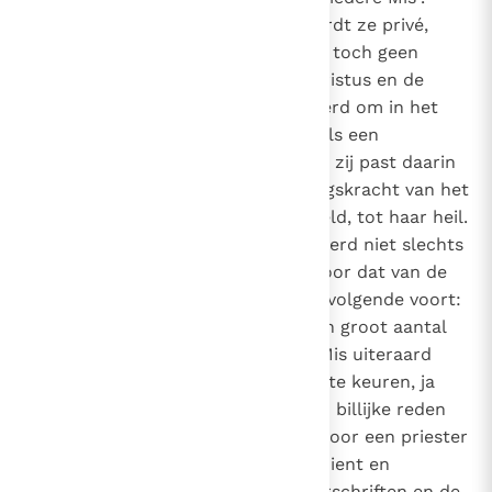
Want iedere Mis, ook al wordt ze privé,
12
door de priester gecelebreerd, is toch geen
privé-zaak, maar een act van Christus en de
Kerk. De Kerk immers heeft geleerd om in het
Offer, dat zij opdraagt, zichzelf als een
universeel Offer op te dragen, en zij past daarin
de unieke en oneindige verlossingskracht van het
Kruisoffer toe op de gehele wereld, tot haar heil.
Want iedere Mis wordt gecelebreerd niet slechts
tot heil van enkelen, maar ook voor dat van de
gehele wereld. Hieruit vloeit het volgende voort:
Al is de actieve deelname van een groot aantal
gelovigen aan de viering van de Mis uiteraard
zeer gewenst, toch is het niet af te keuren, ja
zelfs goed te keuren, dat om een billijke reden
de Mis privé wordt opgedragen door een priester
met slechts één ministrant, die dient en
antwoordt, altijd volgens de voorschriften en de