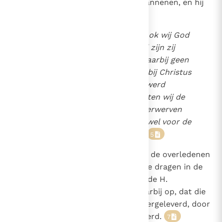
gratie te verkrijgen voor de verbannenen, en hij
besluit aldus:
"Op dezelfde wijze bidden ook wij God
voor de overledenen, ook al zijn zij
zondaars, en wij vlechten daarbij geen
krans, maar wij bieden daarbij Christus
aan, die voor onze zonden werd
geslachtofferd, en zo trachten wij de
gunst en de vergiffenis te verwerven
van de barmhartige God zowel voor de
overledenen als voor ons ."
5
Dat deze gewoonte om ook voor de overledenen
"het offer van onze losprijs" op te dragen in de
Kerk van Rome bestond, getuigt de H.
Augustinus
en hij merkt daarbij op, dat die
6
gewoonte, als door de Vaders overgeleverd, door
de gehele Kerk wordt gepraktiseerd.
7