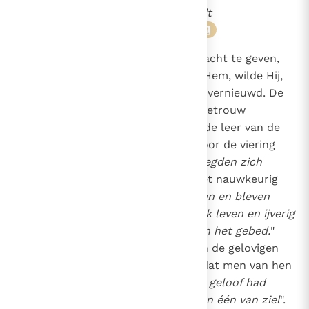
mijn Bloed, dat voor u wordt
vergoten
".
(Lc. 22, 19-20)
3
Door aan zijn apostelen de opdracht te geven,
dit te doen tot gedachtenis aan Hem, wilde Hij,
dat dit voortdurend zou worden vernieuwd. De
oude Kerk heeft deze opdracht getrouw
uitgevoerd door te volharden in de leer van de
apostelen en samen te komen voor de viering
van het eucharistisch offer. "
Zij legden zich
ernstig toe
", gelijk de H. Lucas het nauwkeurig
zegt, "
Op de leer van de apostelen en bleven
trouw aan het gemeenschappelijk leven en ijverig
in het breken van het brood en in het gebed.
"
(Hand. 2, 42)
En hierdoor werden de gelovigen
vervuld met zulk een vurigheid, dat men van hen
kon zeggen: "
de menigte, die het geloof had
aangenomen, was één van hart en één van ziel
".