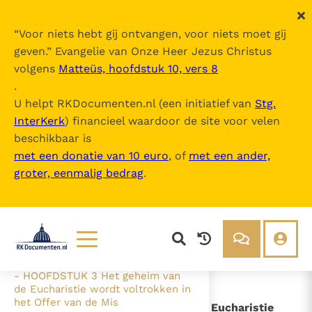
“
Voor niets hebt gij ontvangen, voor niets moet gij
geven.
” Evangelie van Onze Heer Jezus Christus
volgens
Matteüs, hoofdstuk 10, vers 8
Mysterium Fidei
.
U helpt RKDocumenten.nl (een initiatief van
Stg.
InterKerk
) financieel waardoor de site voor velen
Inhoudsopgave
beschikbaar is
uitklappen
met een donatie van 10 euro
, of
met een ander,
groter, eenmalig bedrag
.
- === Inleiding
- HOOFDSTUK 1 Redenen tot
herderlijke bezorgdheid en
ongerustheid
- HOOFDSTUK 2 De Heilige
Eucharistie is een geheim van het
geloof
Lezen
Over ons
- HOOFDSTUK 3 Het geheim van
de Eucharistie wordt voltrokken in
Documenten
Over RK Documenten
het Offer van de Mis
- HOOFDSTUK 3 Het geheim van de Eucharistie
Bijbel
Meedoen