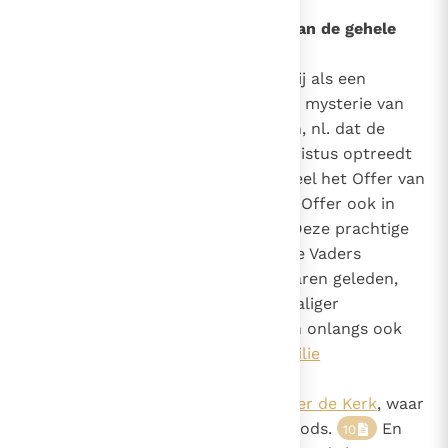
31
4. De Eucharistie als het Offer van de gehele
Kerk
Maar er is nog iets anders, dat wij als een
uitstekende verheldering van het mysterie van
de Kerk hieraan willen toevoegen, nl. dat de
Kerk, wanneer zij samen met Christus optreedt
als priester en offer, in haar geheel het Offer van
de Mis opdraagt en dat zij in dat Offer ook in
haar geheel wordt opgedragen. Deze prachtige
leer is reeds van oudsher door de Vaders
onderwezen
; ze is, enkele jaren geleden,
8
door onze voorganger Pius XII, zaliger
gedachtenis, uiteengezet
en onlangs ook
9
door het
Tweede Vaticaans Concilie
geformuleerd in de
Lumen Gentium - Constitutie over de Kerk
, waar
gehandeld wordt over het volk Gods.
En
10