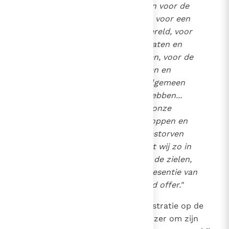
offer van verzoening, bidden voor de
algemene vrede der Kerken, voor een
rechtvaardige orde in de wereld, voor
de regeerders, voor de soldaten en
bondgenoten, voor de zieken, voor de
lijdenden; en wij allen bidden en
dragen dit offer op in het algemeen
voor allen, die hulp nodig hebben...
Verder bidden wij ook voor onze
overleden vaders en bisschoppen en
voor allen, die onder ons gestorven
zijn. Wij geloven immers, dat wij zo in
hoge mate hulp bieden aan de zielen,
voor wie wij bidden in de presentie van
het heilig en ontzagwekkend offer."
De heilige leraar wist dan ter illustratie op de
krans, die men vlecht voor de keizer om zijn