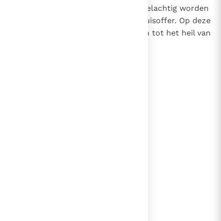
zijzelf en de andere gelovigen deelachtig worden
aan de rijke vruchten van het Kruisoffer. Op deze
wijze zullen zij ook veel bijdragen tot het heil van
de mensheid.
lees verder