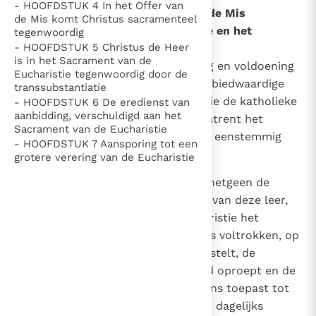
- HOOFDSTUK 4 In het Offer van
wordt voltrokken in het Offer van de Mis
de Mis komt Christus sacramenteel
Thema’s
Doneren
26
1. Het geheim van de Eucharistie en het
tegenwoordig
Berichten
Nieuwsbrief
- HOOFDSTUK 5 Christus de Heer
Kruisoffer
is in het Sacrament van de
Denzinger
Gebruiksvoorwaarden
Tot gemeenschappelijke stichting en voldoening
Eucharistie tegenwoordig door de
van allen willen wij nu met u, eerbiedwaardige
transsubstantiatie
Nieuwste Documenten
Broeders, de leer beschouwen, die de katholieke
- HOOFDSTUK 6 De eredienst van
aanbidding, verschuldigd aan het
Kerk uit de overlevering bezit omtrent het
5. Het gebed van de Kerk
Sacrament van de Eucharistie
Geheim der Eucharistie en die zij eenstemmig
In Christus wordt onze honger vervuld
- HOOFDSTUK 7 Aansporing tot een
onderwijst.
grotere verering van de Eucharistie
Leer de kostbare parel van Gods koninkrijk te
herkennen
27
Allereerst moeten wij wijzen op hetgeen de
Gods Koninkrijk groeit stilletjes door liefde, niet door
samenvatting en het kernpunt is van deze leer,
dwang
De mystiek. De mystieke verschijnselen en de
nl. dat het Geheim van de Eucharistie het
heiligheid
Kruisoffer, dat eens op Calvarië is voltrokken, op
Berichten
wonderbare wijze tegenwoordig stelt, de
Het Vaticaan publiceert een nieuwe Latijnse uitgave
herinnering daaraan voortdurend oproept en de
van het Romeins martyrologium
Vaticaanse financiële waakhond verliest autonomie
heilbrengende kracht ervan op ons toepast tot
Paus spreekt het Wereldvoedselprogramma toe
vergiffenis van de zonden, die wij dagelijks