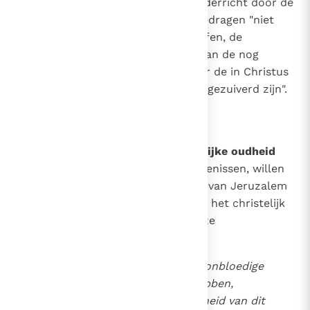
(Mal. 1, 11)
had, heeft de Kerk, onderricht door de
Heer en de apostelen, altijd opgedragen "niet
slechts voor de zonden, de straffen, de
voldoeningen en andere noden van de nog
levende gelovigen, maar ook voor de in Christus
overledenen, die nog niet geheel gezuiverd zijn".
4
30
3. Het getuigenis van de christelijke oudheid
Om te zwijgen van andere getuigenissen, willen
wij slechts dat van de H. Cyrillus van Jeruzalem
noemen, die bij zijn onderricht in het christelijk
geloof aan de pas gedoopten deze
gedenkwaardige woorden sprak:
"Na het geestelijk offer, de onbloedige
eredienst, voltrokken te hebben,
willen wij God, in aanwezigheid van dit