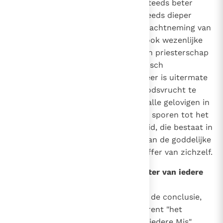
het is onze vurige wens, dat ze steeds beter
wordt belicht en de gelovigen steeds dieper
wordt ingeprent, met de juiste inachtneming van
het niet slechts graduele, maar ook wezenlijke
onderscheid tussen het algemeen priesterschap
van de gelovigen en het hiërarchisch
priesterschap.
Want deze leer is uitermate
11
geschikt om de eucharistische godsvrucht te
bevorderen, de waardigheid van alle gelovigen in
het licht te stellen en hen aan te sporen tot het
streven naar de hoogste heiligheid, die bestaat in
een zich volledig wegschenken aan de goddelijke
Majesteit door het edelmoedig offer van zichzelf.
32
5. Het publieke en sociale karakter van iedere
Mis
Verder moeten wij nog wijzen op de conclusie,
die uit deze leer voortvloeit omtrent "het
publieke en sociale karakter van iedere Mis".