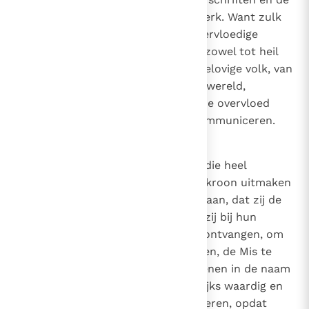
wettige tradities van de heilige Kerk. Want zulk
een Mis schenkt een grote, ja overvloedige
rijkdom van bijzondere genaden zowel tot heil
van de priester zelf als van het gelovige volk, van
de gehele Kerk en van de gehele wereld,
genaden, die men niet in diezelfde overvloed
ontvangt door alleen maar te communiceren.
33
6. Aansporing tot de priesters
Daarom sporen wij de priesters, die heel
bijzonder onze vreugde en onze kroon uitmaken
in de Heer, vaderlijk en dringend aan, dat zij de
macht indachtig mogen zijn, die zij bij hun
wijding van de bisschop hebben ontvangen, om
nl. aan God het Offer op te dragen, de Mis te
vieren voor levenden en overledenen in de naam
des Heren
,
en dat zij dagelijks waardig en
13
met godsvrucht de Mis mogen vieren, opdat