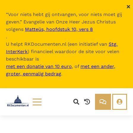
“
Voor niets hebt gij ontvangen, voor niets moet gij
geven.
” Evangelie van Onze Heer Jezus Christus
volgens
Matteüs, hoofdstuk 10, vers 8
.
U helpt RKDocumenten.nl (een initiatief van
Stg.
InterKerk
) financieel waardoor de site voor velen
beschikbaar is
met een donatie van 10 euro
, of
met een ander,
groter, eenmalig bedrag
.
Lezen
Over ons
Documenten
Over RK Documenten
Bijbel
Meedoen