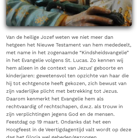
Paus Leo XIV in Pavia: "De stad is zowel een gave als
een taak"
Paus in Pavia: St. Augustinus toont ons de noodzaak om
"naar het innerlijk" toe te keren.
RK Documenten stelt heel veel belangrijke
Van de heilige Jozef weten we niet meer dan
kerkelijke documenten van de Rooms
hetgeen het Nieuwe Testament van hem mededeelt,
Katholieke Kerk in het Nederlands beschikbaar
met name in het zogenaamde “Kindsheidsvangelie”
en is volledig afhankelijk van donaties.
in het Evangelie volgens St. Lucas. Zo kennen wij
hem alleen in de context van Jezus’ geboorte en
Ik help mee!
kinderjaren: gewetensvol ten opzichte van haar die
hij tot echtgenote heeft gekozen, zich bewust van
zijn vaderlijke plicht met betrekking tot Jezus.
Daarom kenmerkt het Evangelie hem als
rechtvaardig of rechtschapen, d.w.z. als trouw in
zijn verplichtingen jegens God en de mensen.
Feestdag op 19 maart. Ondanks dat het een
Hoogfeest in de Veertigdagentijd valt wordt op deze
dag het Gloria wel gebeden/gezongen.