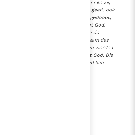
hun plaats weten te zijn, kunnen zij,
naar de kracht die God hun geeft, ook
allen helpen. De één wordt gedoopt,
de ander weer verzoend met God,
niemand blijft verstoken van de
gemeenschap met het Lichaam des
Heren, allen vinden troost en worden
aangemoedigd te bidden tot God, Die
immers al dat gevreesde leed kan
afwenden".
1
lees verder