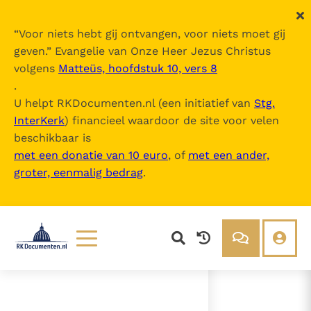
“
Voor niets hebt gij ontvangen, voor niets moet gij
geven.
” Evangelie van Onze Heer Jezus Christus
volgens
Matteüs, hoofdstuk 10, vers 8
Exsul Familia Nazarethana
.
U helpt RKDocumenten.nl (een initiatief van
Stg.
InterKerk
) financieel waardoor de site voor velen
Inhoudsopgave
beschikbaar is
uitklappen
met een donatie van 10 euro
, of
met een ander,
groter, eenmalig bedrag
.
- DEEL -1 Inleiding
- DEEL 1 De moederlijke zorg van
de Kerk voor de emigranten
- DEEL 2 Normen voor de
geestelijke verzorging van de
emigranten
Lezen
Over ons
Documenten
Over RK Documenten
- DEEL -1 Inleiding
Bijbel
Meedoen