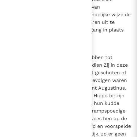
Bovenal geldt dit de hinderlagen van
kwaadwillenden, die op een schandelijke wijze de
situatie van de emigranten proberen uit te
buiten tot hun geestelijke ondergang in plaats
van tot hun materieel welzijn.
2
Hoe zouden Wij geen redenen hebben tot
ernstige bezorgdheid en vrees, indien Zij in deze
evangelische taak zou zijn te kort geschoten of
alsnog zou te kort schieten! De gevolgen waren
nog heillozer dan ten tijde van Sint Augustinus.
In zijn tijd drong de Bisschop van Hippo bij zijn
priesters 'er voortdurend op aan, hun kudde
toch niet onder de druk van een rampspoedige
tijd zonder herders te laten. Hij wees hen op de
grote zegen van hun aanwezigheid en voorspelde
de ergste rampen als onvermijdelijk, zo er geen