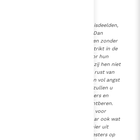
priesters aanwezig zouden zijn.
"Wat een ramp voor deze misdeelden,
als de priesters ontbreken. Dan
moeten zij de wereld verlaten zonder
herboren te zijn of nog verstrikt in de
zonde. En wat een rouw voor hun
gelovigen, nu zij weten, dat zij hen niet
bij zich zullen hebben in de rust van
het eeuwige leven. Allen zien vol angst
naar u uit, doch sommigen zullen u
vervloeken, omdat zij priesters en
priesterlijke hulp moeten ontberen.
Ziet eens, waartoe de angst voor
voorbijgaand leed voert, maar ook wat
een ramp van eeuwig leed hier uit
voortvloeit. Doch als de priesters op