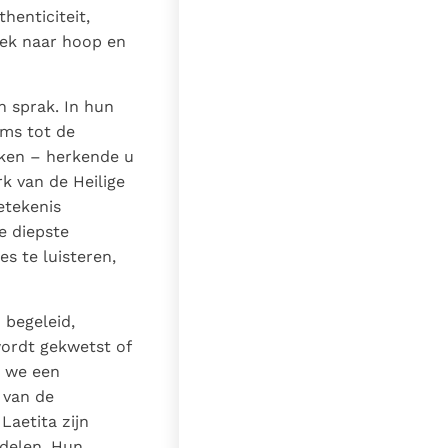
henticiteit,
oek naar hoop en
n sprak. In hun
oms tot de
ken – herkende u
k van de Heilige
etekenis
e diepste
s te luisteren,
 begeleid,
wordt gekwetst of
n we een
 van de
Laetita zijn
 delen. Hun