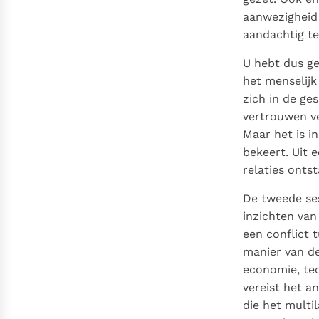
aanwezigheid 
aandachtig te
U hebt dus ge
het menselijk
zich in de ge
vertrouwen ve
Maar het is i
bekeert. Uit
relaties onts
De tweede ses
inzichten van
een conflict 
manier van de
economie, tech
vereist het 
die het multi