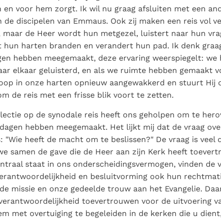
en en voor hem zorgt. Ik wil nu graag afsluiten met een an
n de discipelen van Emmaus. Ook zij maken een reis vol ve
g, maar de Heer wordt hun metgezel, luistert naar hun vr
at hun harten branden en verandert hun pad. Ik denk gra
gen hebben meegemaakt, deze ervaring weerspiegelt: we
ar elkaar geluisterd, en als we ruimte hebben gemaakt v
hoop in onze harten opnieuw aangewakkerd en stuurt Hij 
m de reis met een frisse blik voort te zetten.
flectie op de synodale reis heeft ons geholpen om te he
dagen hebben meegemaakt. Het lijkt mij dat de vraag over
is: "Wie heeft de macht om te beslissen?" De vraag is veel
e samen de gave die de Heer aan zijn Kerk heeft toever
ntraal staat in ons onderscheidingsvermogen, vinden de 
rantwoordelijkheid en besluitvorming ook hun rechtmati
 de missie en onze gedeelde trouw aan het Evangelie. Daa
erantwoordelijkheid toevertrouwen voor de uitvoering va
m met overtuiging te begeleiden in de kerken die u dient