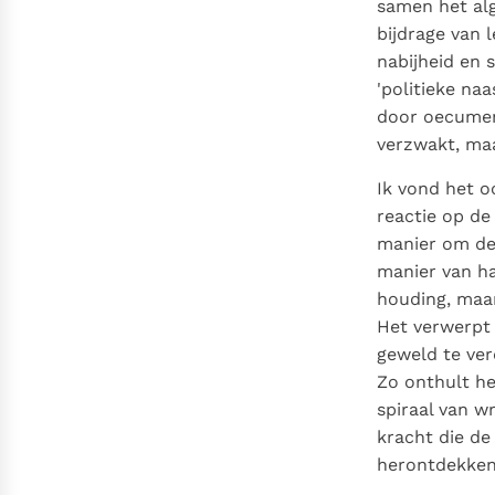
samen het alg
bijdrage van l
nabijheid en
'politieke na
door oecumenis
verzwakt, maa
Ik vond het 
reactie op de
manier om de 
manier van ha
houding, maar
Het verwerpt 
geweld te ver
Zo onthult he
spiraal van w
kracht die de
herontdekken