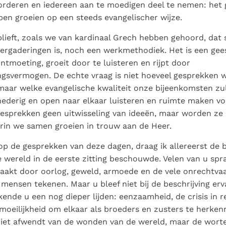
orderen en iedereen aan te moedigen deel te nemen: het
pen groeien op een steeds evangelischer wijze.
lieft, zoals we van kardinaal Grech hebben gehoord, dat 
ergaderingen is, noch een werkmethodiek. Het is een gees
ontmoeting, groeit door te luisteren en rijpt door
ngsvermogen. De echte vraag is niet hoeveel gesprekken
maar welke evangelische kwaliteit onze bijeenkomsten zu
derig en open naar elkaar luisteren en ruimte maken vo
gesprekken geen uitwisseling van ideeën, maar worden ze 
rin we samen groeien in trouw aan de Heer.
op de gesprekken van deze dagen, draag ik allereerst de
wereld in de eerste zitting beschouwde. Velen van u spr
zaakt door oorlog, geweld, armoede en de vele onrechtva
 mensen tekenen. Maar u bleef niet bij de beschrijving er
ende u een nog dieper lijden: eenzaamheid, de crisis in rel
moeilijkheid om elkaar als broeders en zusters te herkenn
 niet afwendt van de wonden van de wereld, maar de wort