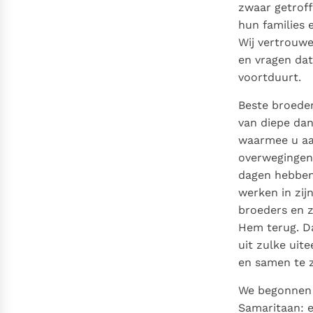
Denzinger
Gebruiksvoorwaarden
zwaar getroff
hun families 
Wij vertrouwe
en vragen dat
voortduurt.
Beste broede
van diepe dan
waarmee u aa
overwegingen 
dagen hebben 
werken in zij
broeders en z
Hem terug. D
uit zulke uit
en samen te z
We begonnen 
Samaritaan: e