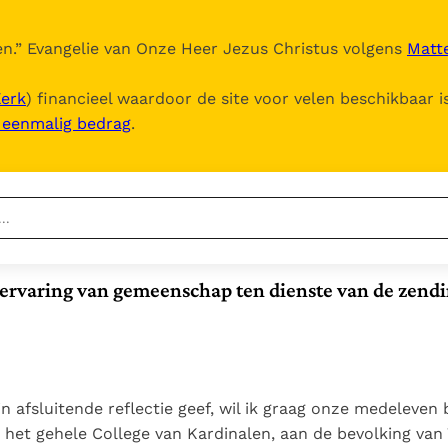
n.
” Evangelie van Onze Heer Jezus Christus volgens
Matte
Kerk
) financieel waardoor de site voor velen beschikbaar i
, eenmalig bedrag
.
Nieuwste
Berichten
ervaring van gemeenschap ten dienste van de zend
Documenten
Het Vaticaan publiceert
een nieuwe Latijnse
5. Het gebed van de
Vaticaanse financiële
uitgave van het Romeins
Kerk
waakhond verliest
In Christus wordt
martyrologium
Paus spreekt het
autonomie
onze honger vervuld
Wereldvoedselprogramma
Leer de kostbare
jn afsluitende reflectie geef, wil ik graag onze medeleven 
Paus Leo XIV in Pavia: "De
toe
parel van Gods
n het gehele College van Kardinalen, aan de bevolking van
stad is zowel een gave
Gods Koninkrijk