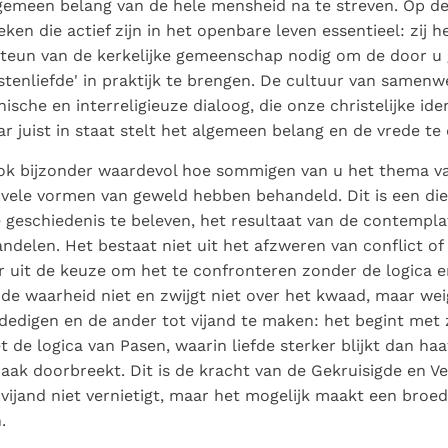
emeen belang van de hele mensheid na te streven. Op dez
eken die actief zijn in het openbare leven essentieel: zij 
 steun van de kerkelijke gemeenschap nodig om de door 
astenliefde' in praktijk te brengen. De cultuur van samenwe
che en interreligieuze dialoog, die onze christelijke iden
r juist in staat stelt het algemeen belang en de vrede te 
ook bijzonder waardevol hoe sommigen van u het thema v
 vele vormen van geweld hebben behandeld. Dit is een di
geschiedenis te beleven, het resultaat van de contempla
ndelen. Het bestaat niet uit het afzweren van conflict of
 uit de keuze om het te confronteren zonder de logica e
de waarheid niet en zwijgt niet over het kwaad, maar we
dedigen en de ander tot vijand te maken: het begint met
t de logica van Pasen, waarin liefde sterker blijkt dan ha
raak doorbreekt. Dit is de kracht van de Gekruisigde en V
 vijand niet vernietigt, maar het mogelijk maakt een broed
.