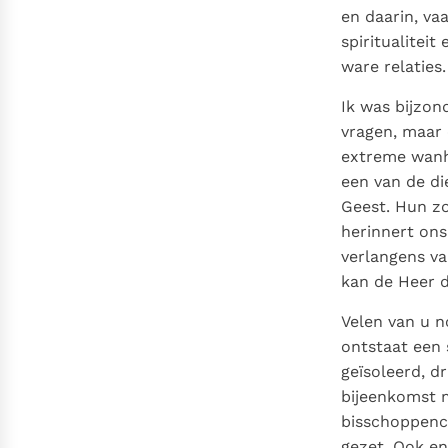
en daarin, va
spiritualitei
ware relaties.
Ik was bijzon
vragen, maar 
extreme wanh
een van de di
Geest. Hun zo
herinnert ons
verlangens va
kan de Heer d
Velen van u n
ontstaat een 
geïsoleerd, d
bijeenkomst m
bisschoppenco
gezet. Ook en