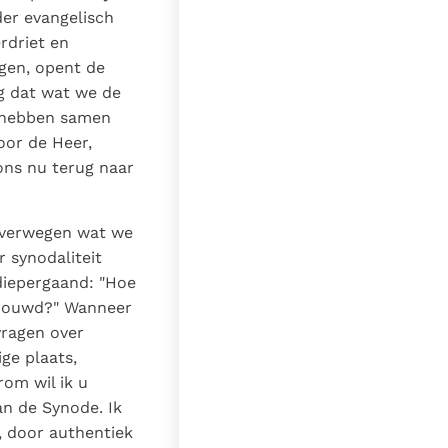
der evangelisch
rdriet en
agen, opent de
ag dat wat we de
 hebben samen
oor de Heer,
ons nu terug naar
roverwegen wat we
 synodaliteit
 diepergaand: "Hoe
trouwd?" Wanneer
vragen over
ge plaats,
rom wil ik u
n de Synode. Ik
, door authentiek