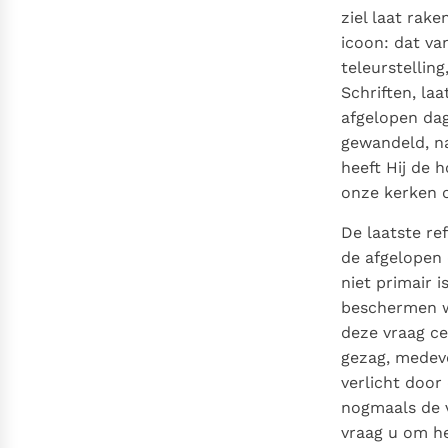
ziel laat rak
icoon: dat va
teleurstellin
Schriften, la
afgelopen da
gewandeld, na
heeft Hij de 
onze kerken o
De laatste re
de afgelopen 
niet primair 
beschermen w
deze vraag ce
gezag, medeve
verlicht door
nogmaals de v
vraag u om he