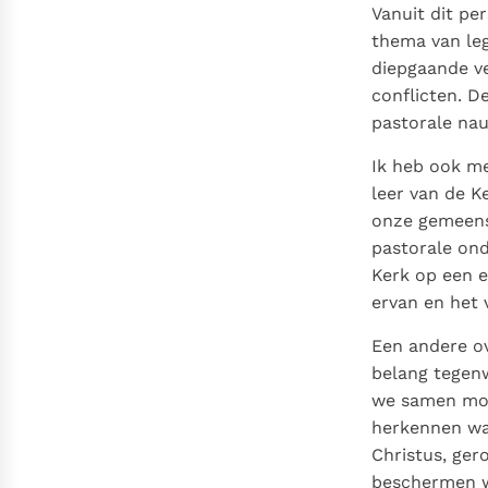
Vanuit dit pe
thema van leg
diepgaande v
conflicten. D
pastorale nau
Ik heb ook me
leer van de K
onze gemeens
pastorale ond
Kerk op een e
ervan en het
Een andere o
belang tegenwo
we samen moet
herkennen wat
Christus, ger
beschermen wa