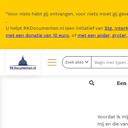
“
Voor niets hebt gij ontvangen, voor niets moet gij geve
.
U helpt RKDocumenten.nl (een initiatief van
Stg. Inter
met een donatie van 10 euro
, of
met een ander, groter
Zoek alles
Lezen
Over ons
Een 
Documenten
Over RK Documenten
Bijbel
Meedoen
Thema’s
Doneren
Voordat ik mi
Berichten
Nieuwsbrief
mij en die va