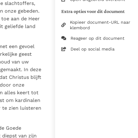
2026, Libreria Editrice
e slachtoffers,
Vaticana / Stg. InterKerk /
an onze gebeden.
Extra opties voor dit document
SRKK
g toe aan de Heer
Kopieer document-URL naar
Vert. uit het Italiaans
t geliefde land
klembord
Titel: vaticannews.va
Reageer op dit document
Zie de gebruiksvoorwaarden
van de documenten
met een gevoel
Deel op social media
rkelijke geest
29 juni 2026
nhoud van uw
Vincent Kemme
 gemaakt. In deze
09-07-2026
t Christus blijft
t door onze
9919
nl
 alles keert tot
st om kardinalen
te zien luisteren
 de Goede
 diepst van zijn