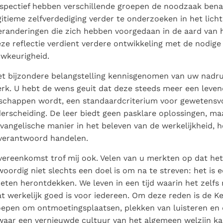
rspectief hebben verschillende groepen de noodzaak ben
itieme zelfverdediging verder te onderzoeken in het licht
eranderingen die zich hebben voorgedaan in de aard van
eze reflectie verdient verdere ontwikkeling met de nodige
wkeurigheid.
t bijzondere belangstelling kennisgenomen van uw nadru
erk. U hebt de wens geuit dat deze steeds meer een leve
chappen wordt, een standaardcriterium voor gewetensv
erscheiding. De leer biedt geen pasklare oplossingen, ma
vangelische manier in het beleven van de werkelijkheid, h
 verantwoord handelen.
vereenkomst trof mij ook. Velen van u merkten op dat he
ordig niet slechts een doel is om na te streven: het is ee
en herontdekken. We leven in een tijd waarin het zelfs m
 werkelijk goed is voor iedereen. Om deze reden is de Ke
oepen om ontmoetingsplaatsen, plekken van luisteren en 
ar een vernieuwde cultuur van het algemeen welzijn kan