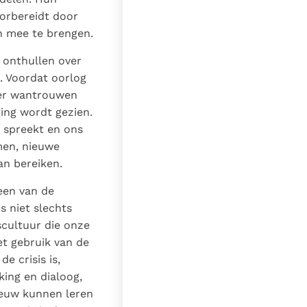
oorbereidt door
n mee te brengen.
 onthullen over
n. Voordat oorlog
neer wantrouwen
ing wordt gezien.
s spreekt en ons
men, nieuwe
an bereiken.
 een van de
s niet slechts
scultuur die onze
et gebruik van de
e crisis is,
ing en dialoog,
ieuw kunnen leren