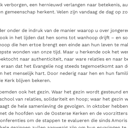
ak verborgen, een hernieuwd verlangen naar betekenis, aut
t en gemeenschap herkent. Velen zijn vandaag de dag op z
der onder de indruk van de manier waarop u over jongere
ook in het lijden dat hen soms tot wanhoop drijft – en s
oop die hen ertoe brengt een einde aan hun leven te ma
epste wonden van onze tijd. Maar u herkende ook het wer
ektocht naar authenticiteit, naar ware relaties en naar b
 eraan dat het Evangelie nog steeds tegemoetkomt aan d
n het menselijk hart. Door nederig naar hen en hun familie
e Kerk blijven bekeren.
oemden ook het gezin. Waar het gezin wordt gesteund en
school van relaties, solidariteit en hoop; waar het gezin 
raagt de hele samenleving de gevolgen. In oktober hebbe
et de hoofden van de Oosterse Kerken en de voorzitters
nferenties om de stappen te evalueren die sinds Amoris 
kele gezinnen zullen aanwezig zijn om hun ervaringen te