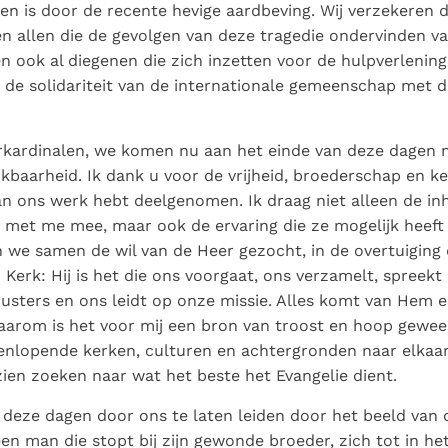
Paus in Pavia: St.
koninkrijk te
en is door de recente hevige aardbeving. Wij verzekeren d
als een taak"
groeit stilletjes door
Augustinus toont ons de
herkennen
De mystiek. De
en allen die de gevolgen van deze tragedie ondervinden v
liefde, niet door
noodzaak om "naar het
mystieke
n ook al diegenen die zich inzetten voor de hulpverlenin
dwang
innerlijk" toe te keren.
verschijnselen en de
 de solidariteit van de internationale gemeenschap met di
heiligheid
rkardinalen, we komen nu aan het einde van deze dagen 
kbaarheid. Ik dank u voor de vrijheid, broederschap en ke
n ons werk hebt deelgenomen. Ik draag niet alleen de i
met me mee, maar ook de ervaring die ze mogelijk heeft
we samen de wil van de Heer gezocht, in de overtuiging da
n Kerk: Hij is het die ons voorgaat, ons verzamelt, spreek
usters en ons leidt op onze missie. Alles komt van Hem en
aarom is het voor mij een bron van troost en hoop gewee
eenlopende kerken, culturen en achtergronden naar elkaar 
ien zoeken naar wat het beste het Evangelie dient.
deze dagen door ons te laten leiden door het beeld van
en man die stopt bij zijn gewonde broeder, zich tot in het