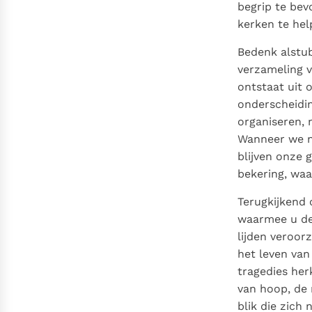
begrip te bev
kerken te hel
Bedenk alstub
verzameling v
ontstaat uit 
onderscheidi
organiseren, 
Wanneer we ne
blijven onze 
bekering, waa
Terugkijkend 
waarmee u de 
lijden veroor
het leven van
tragedies herk
van hoop, de 
blik die zich