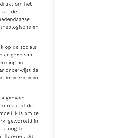
adrukt om het
 van de
 hedendaagse
 theologische en
k op de sociale
nd erfgoed van
orming en
ar onderwijst de
et interpreteren
t algemeen
n realiteit die
oeilijk is om te
rk, geworteld in
dialoog te
 floreren. Dit