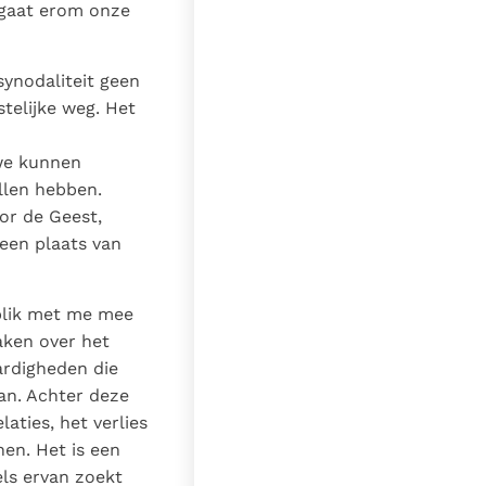
 gaat erom onze
synodaliteit geen
telijke weg. Het
 we kunnen
llen hebben.
or de Geest,
een plaats van
 blik met me mee
aken over het
ardigheden die
van. Achter deze
aties, het verlies
en. Het is een
els ervan zoekt