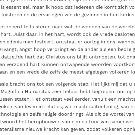
is essentieel, maar ik hoop dat iedereen die komt zich v
 luisteren en de ervaringen van de gezinnen in hun kerke
probeerd te luisteren naar wat de wonden van de wereld
 hart. Juist daar, in het hart, wordt ook de vrede beslote
schiedenis manifesteert, ontstaat er oorlog in ons, wan
rvangt, angst hoop verdringt en de ander als een bedreig
n datzelfde hart dat Christus ons blijft ontmoeten, tot on
 een verzoend hart kunnen ontwapende woorden voortko
taan en een vrede die zelfs de meest afgelegen volkeren k
sie bracht ons tot een volgende stap. Het lijkt mij dat u
 Magnifica Humanitas zeer helder hebt begrepen: oorlog i
tussen staten. Het ontstaat veel eerder, vanuit een macht
nken, van leven in relaties, van machtsuitoefening, van h
nologie en zelfs religie doordringt. Als dit de wortel van d
antwoord het heropbouwen van een cultuur van samenwerk
lateralisme nieuwe kracht kan geven, zodat volkeren opn