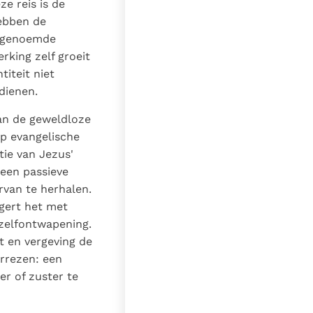
e reis is de
hebben de
u genoemde
rking zelf groeit
titeit niet
dienen.
an de geweldloze
ep evangelische
tie van Jezus'
 een passieve
rvan te herhalen.
igert het met
 zelfontwapening.
at en vergeving de
errezen: een
er of zuster te