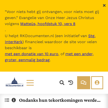
“
Voor niets hebt gij ontvangen, voor niets moet gij
geven.
” Evangelie van Onze Heer Jezus Christus
volgens
Matteüs, hoofdstuk 10, vers 8
.
U helpt RKDocumenten.nl (een initiatief van
Stg.
InterKerk
) financieel waardoor de site voor velen
beschikbaar is
met een donatie van 10 euro
, of
met een ander,
groter, eenmalig bedrag
.
Lezen
Over ons
Ondanks hun tekortkomingen werden
Documenten
Over RK Documenten
Petrus en Paulus bijzondere getuigen v
Bijbel
Meedoen