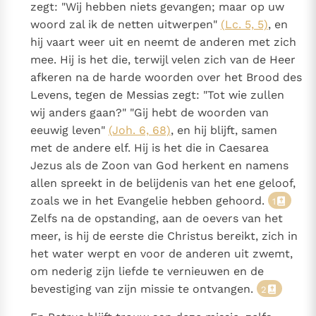
zegt: "Wij hebben niets gevangen; maar op uw
Paus Leo XIV in Pavia: "De stad is zowel een gave als
woord zal ik de netten uitwerpen"
(Lc. 5, 5)
, en
een taak"
Paus in Pavia: St. Augustinus toont ons de noodzaak om
hij vaart weer uit en neemt de anderen met zich
"naar het innerlijk" toe te keren.
mee. Hij is het die, terwijl velen zich van de Heer
RK Documenten stelt heel veel belangrijke
afkeren na de harde woorden over het Brood des
kerkelijke documenten van de Rooms
Levens, tegen de Messias zegt: "Tot wie zullen
Katholieke Kerk in het Nederlands beschikbaar
wij anders gaan?" "Gij hebt de woorden van
en is volledig afhankelijk van donaties.
eeuwig leven"
(Joh. 6, 68)
, en hij blijft, samen
met de andere elf. Hij is het die in Caesarea
Ik help mee!
Jezus als de Zoon van God herkent en namens
allen spreekt in de belijdenis van het ene geloof,
zoals we in het Evangelie hebben gehoord.
1
Zelfs na de opstanding, aan de oevers van het
meer, is hij de eerste die Christus bereikt, zich in
het water werpt en voor de anderen uit zwemt,
om nederig zijn liefde te vernieuwen en de
bevestiging van zijn missie te ontvangen.
2