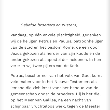
an het Evangelie
Thema’s
Doneren
Berichten
Nieuwsbrief
Denzinger
Gebruiksvoorwaarden
Geliefde broeders en zusters,
Nieuwste Documenten
Vandaag, op één enkele plechtigheid, gedenken
wij de heiligen Petrus en Paulus, patroonheiligen
5. Het gebed van de Kerk
van de stad en het bisdom Rome: de een door
In Christus wordt onze honger vervuld
Jezus gekozen als herder van zijn kudde en de
Leer de kostbare parel van Gods koninkrijk te
ander gekozen als apostel der heidenen. In hen
herkennen
Gods Koninkrijk groeit stilletjes door liefde, niet door
vereren wij twee pijlers van de Kerk.
dwang
De mystiek. De mystieke verschijnselen en de
Petrus, beschermer van het volk van God, komt
heiligheid
vele malen voor in het Nieuwe Testament als
Berichten
iemand die zich inzet voor het behoud van de
Het Vaticaan publiceert een nieuwe Latijnse uitgave
gemeenschap onder de broeders. Hij is het die,
van het Romeins martyrologium
Vaticaanse financiële waakhond verliest autonomie
op het Meer van Galilea, na een nacht van
Paus spreekt het Wereldvoedselprogramma toe
schijnbaar vruchteloos werk, tegen de Meester