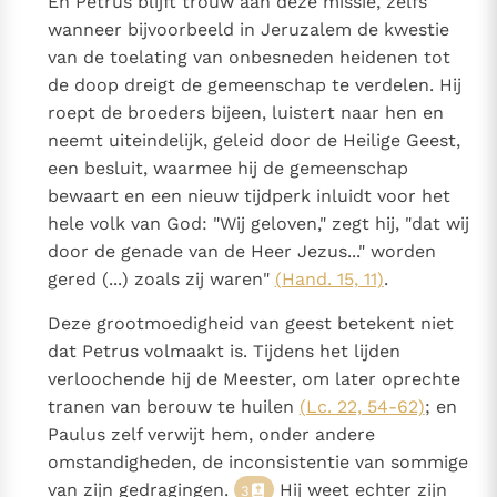
En Petrus blijft trouw aan deze missie, zelfs
wanneer bijvoorbeeld in Jeruzalem de kwestie
van de toelating van onbesneden heidenen tot
de doop dreigt de gemeenschap te verdelen. Hij
roept de broeders bijeen, luistert naar hen en
neemt uiteindelijk, geleid door de Heilige Geest,
een besluit, waarmee hij de gemeenschap
bewaart en een nieuw tijdperk inluidt voor het
hele volk van God: "Wij geloven," zegt hij, "dat wij
door de genade van de Heer Jezus..." worden
gered (...) zoals zij waren"
(Hand. 15, 11)
.
Deze grootmoedigheid van geest betekent niet
dat Petrus volmaakt is. Tijdens het lijden
verloochende hij de Meester, om later oprechte
tranen van berouw te huilen
(Lc. 22, 54-62)
; en
Paulus zelf verwijt hem, onder andere
omstandigheden, de inconsistentie van sommige
van zijn gedragingen.
Hij weet echter zijn
3