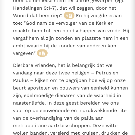
door de hemelse stem ter aarde geworpen (vgl.
Handelingen 9:1-7), dat wil zeggen, door het
Woord dat hem riep".
En hij voegde eraan
8
toe: "God nam de vervolger van de Kerk en
maakte hem tot een boodschapper van vrede. Hij
vergaf hem al zijn zonden en plaatste hem in een
ambt waarin hij de zonden van anderen kon
vergeven"
9
Dierbare vrienden, het is belangrijk dat we
vandaag naar deze twee heiligen – Petrus en
Paulus – kijken om te begrijpen hoe wij op onze
beurt apostelen en bouwers van eenheid kunnen
zijn, edelmoedige dienaren van de waarheid in
naastenliefde. In deze geest bereiden we ons
voor op de eeuwenoude en indrukwekkende rite
van de overhandiging van de pallia aan
metropolitane aartsbisschoppen. Deze witte
wollen banden, versierd met kruisen, drukken de