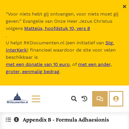
“
Voor niets hebt gij ontvangen, voor niets moet gij
geven.
” Evangelie van Onze Heer Jezus Christus
volgens
Matteüs, hoofdstuk 10, vers 8
.
U helpt RKDocumenten.nl (een initiatief van
Stg.
InterKerk
) financieel waardoor de site voor velen
beschikbaar is
met een donatie van 10 euro
, of
met een ander,
groter, eenmalig bedrag
.
Lezen
Over ons
Appendix B - Formula Adhaesionis
Documenten
Over RK Documenten
Bijbel
Meedoen