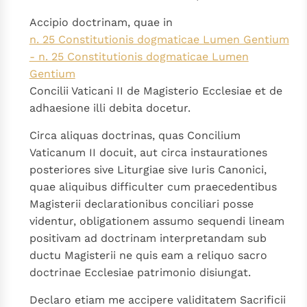
Paus Leo XIV in Pavia: "De stad is zowel een gave als
Accipio doctrinam, quae in
een taak"
Paus in Pavia: St. Augustinus toont ons de noodzaak om
n. 25 Constitutionis dogmaticae Lumen Gentium
"naar het innerlijk" toe te keren.
- n. 25 Constitutionis dogmaticae Lumen
RK Documenten stelt heel veel belangrijke
Gentium
kerkelijke documenten van de Rooms
Concilii Vaticani II de Magisterio Ecclesiae et de
Katholieke Kerk in het Nederlands beschikbaar
adhaesione illi debita docetur.
en is volledig afhankelijk van donaties.
Circa aliquas doctrinas, quas Concilium
Vaticanum II docuit, aut circa instaurationes
Ik help mee!
posteriores sive Liturgiae sive Iuris Canonici,
quae aliquibus difficulter cum praecedentibus
Magisterii declarationibus conciliari posse
videntur, obligationem assumo sequendi lineam
positivam ad doctrinam interpretandam sub
ductu Magisterii ne quis eam a reliquo sacro
doctrinae Ecclesiae patrimonio disiungat.
Declaro etiam me accipere validitatem Sacrificii