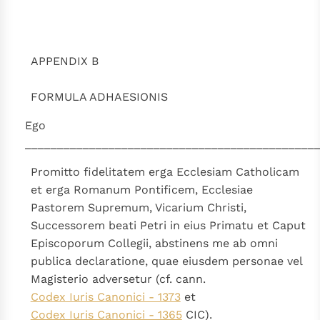
Thema’s
Doneren
Berichten
Nieuwsbrief
APPENDIX B
Denzinger
Gebruiksvoorwaarden
FORMULA ADHAESIONIS
Nieuwste Documenten
5. Het gebed van de Kerk
Ego
In Christus wordt onze honger vervuld
_____________________________________________
Leer de kostbare parel van Gods koninkrijk te
Promitto fidelitatem erga Ecclesiam Catholicam
herkennen
Gods Koninkrijk groeit stilletjes door liefde, niet door
et erga Romanum Pontificem, Ecclesiae
dwang
De mystiek. De mystieke verschijnselen en de
Pastorem Supremum, Vicarium Christi,
heiligheid
Successorem beati Petri in eius Primatu et Caput
Episcoporum Collegii, abstinens me ab omni
Berichten
publica declaratione, quae eiusdem personae vel
Het Vaticaan publiceert een nieuwe Latijnse uitgave
Magisterio adversetur (cf. cann.
van het Romeins martyrologium
Vaticaanse financiële waakhond verliest autonomie
Codex Iuris Canonici - 1373
et
Paus spreekt het Wereldvoedselprogramma toe
Codex Iuris Canonici - 1365
CIC).