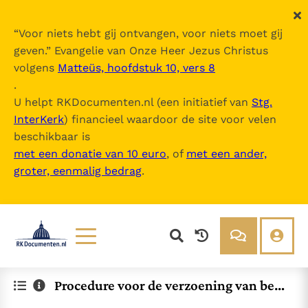
“
Voor niets hebt gij ontvangen, voor niets moet gij
geven.
” Evangelie van Onze Heer Jezus Christus
volgens
Matteüs, hoofdstuk 10, vers 8
.
U helpt RKDocumenten.nl (een initiatief van
Stg.
InterKerk
) financieel waardoor de site voor velen
beschikbaar is
met een donatie van 10 euro
, of
met een ander,
groter, eenmalig bedrag
.
Lezen
Over ons
Procedure voor de verzoening van bep
Documenten
Over RK Documenten
aalde leken afkomstig uit de Priesterbr
Bijbel
Meedoen