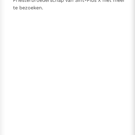
Priesterbroederschap van Sint-Pius X niet meer
te bezoeken.