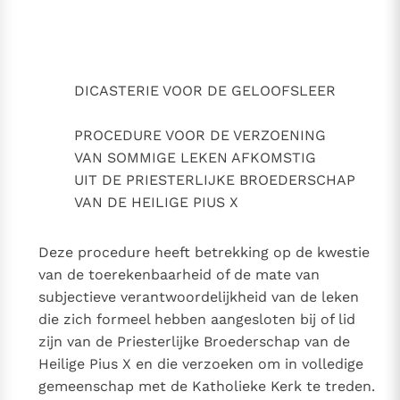
oederschap van de heilige Pius X
Thema’s
Doneren
Berichten
Nieuwsbrief
Denzinger
Gebruiksvoorwaarden
DICASTERIE VOOR DE GELOOFSLEER
Nieuwste Documenten
PROCEDURE VOOR DE VERZOENING
5. Het gebed van de Kerk
VAN SOMMIGE LEKEN AFKOMSTIG
In Christus wordt onze honger vervuld
UIT DE PRIESTERLIJKE BROEDERSCHAP
VAN DE HEILIGE PIUS X
Leer de kostbare parel van Gods koninkrijk te
herkennen
Gods Koninkrijk groeit stilletjes door liefde, niet door
Deze procedure heeft betrekking op de kwestie
dwang
De mystiek. De mystieke verschijnselen en de
van de toerekenbaarheid of de mate van
heiligheid
subjectieve verantwoordelijkheid van de leken
Berichten
die zich formeel hebben aangesloten bij of lid
Het Vaticaan publiceert een nieuwe Latijnse uitgave
zijn van de Priesterlijke Broederschap van de
van het Romeins martyrologium
Vaticaanse financiële waakhond verliest autonomie
Heilige Pius X en die verzoeken om in volledige
Paus spreekt het Wereldvoedselprogramma toe
gemeenschap met de Katholieke Kerk te treden.