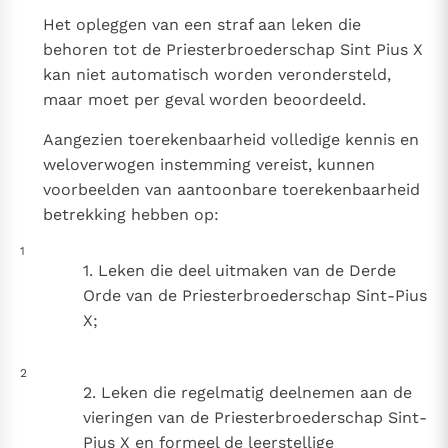
Paus Leo XIV in Pavia: "De stad is zowel een gave als
Het opleggen van een straf aan leken die
een taak"
Paus in Pavia: St. Augustinus toont ons de noodzaak om
behoren tot de Priesterbroederschap Sint Pius X
"naar het innerlijk" toe te keren.
kan niet automatisch worden verondersteld,
RK Documenten stelt heel veel belangrijke
maar moet per geval worden beoordeeld.
kerkelijke documenten van de Rooms
Aangezien toerekenbaarheid volledige kennis en
Katholieke Kerk in het Nederlands beschikbaar
weloverwogen instemming vereist, kunnen
en is volledig afhankelijk van donaties.
voorbeelden van aantoonbare toerekenbaarheid
betrekking hebben op:
Ik help mee!
1
1. Leken die deel uitmaken van de Derde
Orde van de Priesterbroederschap Sint-Pius
X;
2
2. Leken die regelmatig deelnemen aan de
vieringen van de Priesterbroederschap Sint-
Pius X en formeel de leerstellige