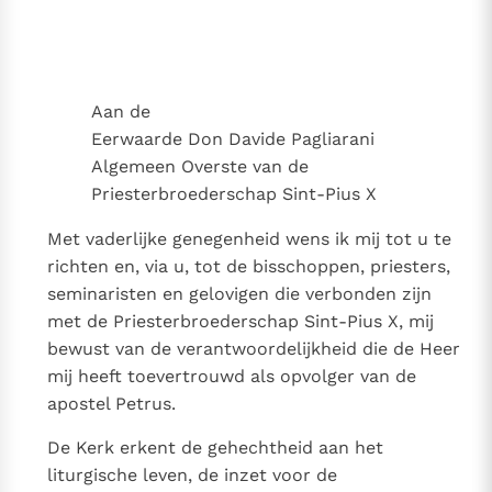
nt-Pius X
Thema’s
Doneren
Berichten
Nieuwsbrief
Denzinger
Gebruiksvoorwaarden
Aan de
Eerwaarde Don Davide Pagliarani
Nieuwste Documenten
Algemeen Overste van de
5. Het gebed van de Kerk
Priesterbroederschap Sint-Pius X
In Christus wordt onze honger vervuld
Met vaderlijke genegenheid wens ik mij tot u te
Leer de kostbare parel van Gods koninkrijk te
richten en, via u, tot de bisschoppen, priesters,
herkennen
Gods Koninkrijk groeit stilletjes door liefde, niet door
seminaristen en gelovigen die verbonden zijn
dwang
De mystiek. De mystieke verschijnselen en de
met de Priesterbroederschap Sint-Pius X, mij
heiligheid
bewust van de verantwoordelijkheid die de Heer
Berichten
mij heeft toevertrouwd als opvolger van de
apostel Petrus.
Het Vaticaan publiceert een nieuwe Latijnse uitgave
van het Romeins martyrologium
Vaticaanse financiële waakhond verliest autonomie
De Kerk erkent de gehechtheid aan het
Paus spreekt het Wereldvoedselprogramma toe
liturgische leven, de inzet voor de