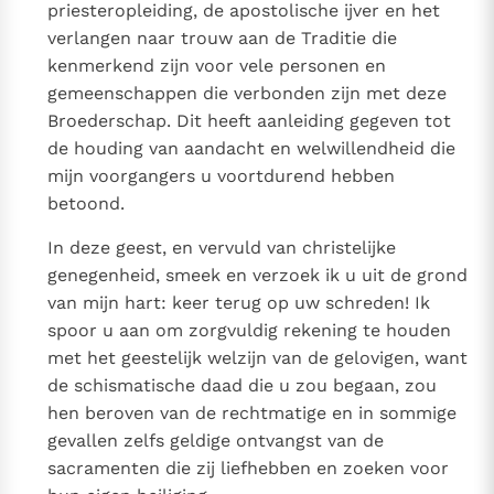
priesteropleiding, de apostolische ijver en het
Paus Leo XIV in Pavia: "De stad is zowel een gave als
verlangen naar trouw aan de Traditie die
een taak"
Paus in Pavia: St. Augustinus toont ons de noodzaak om
kenmerkend zijn voor vele personen en
"naar het innerlijk" toe te keren.
gemeenschappen die verbonden zijn met deze
RK Documenten stelt heel veel belangrijke
Broederschap. Dit heeft aanleiding gegeven tot
kerkelijke documenten van de Rooms
de houding van aandacht en welwillendheid die
Katholieke Kerk in het Nederlands beschikbaar
mijn voorgangers u voortdurend hebben
en is volledig afhankelijk van donaties.
betoond.
In deze geest, en vervuld van christelijke
Ik help mee!
genegenheid, smeek en verzoek ik u uit de grond
van mijn hart: keer terug op uw schreden! Ik
spoor u aan om zorgvuldig rekening te houden
met het geestelijk welzijn van de gelovigen, want
de schismatische daad die u zou begaan, zou
hen beroven van de rechtmatige en in sommige
gevallen zelfs geldige ontvangst van de
sacramenten die zij liefhebben en zoeken voor