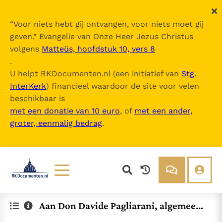
“
Voor niets hebt gij ontvangen, voor niets moet gij
geven.
” Evangelie van Onze Heer Jezus Christus
volgens
Matteüs, hoofdstuk 10, vers 8
.
U helpt RKDocumenten.nl (een initiatief van
Stg.
InterKerk
) financieel waardoor de site voor velen
beschikbaar is
met een donatie van 10 euro
, of
met een ander,
groter, eenmalig bedrag
.
Lezen
Over ons
Aan Don Davide Pagliarani, algemeen
Documenten
Over RK Documenten
overste van de Priesterbroederschap Si
Bijbel
Meedoen