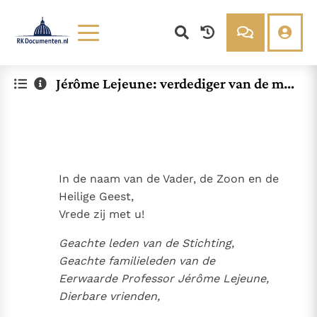
Lezen
Over ons
Jérôme Lejeune: verdediger van de me
Documenten
Over RK Documenten
nselijke waardigheid
Bijbel
Meedoen
Thema’s
Doneren
Berichten
Nieuwsbrief
Denzinger
Gebruiksvoorwaarden
In de naam van de Vader, de Zoon en de
Heilige Geest,
Nieuwste Documenten
Vrede zij met u!
In Christus wordt onze honger vervuld
Geachte leden van de Stichting,
Leer de kostbare parel van Gods koninkrijk te
Geachte familieleden van de
herkennen
Gods Koninkrijk groeit stilletjes door liefde, niet door
Eerwaarde Professor Jérôme Lejeune,
dwang
De mystiek. De mystieke verschijnselen en de
Dierbare vrienden,
heiligheid
Open uw hart voor het zaad van Gods Woord