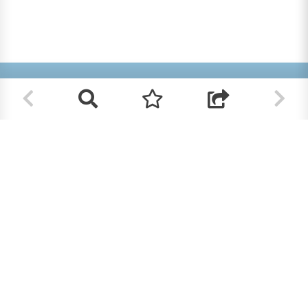
Helpt u mee?
RK Documenten wordt volledig beheerd door
vrijwilligers. Om deze site te bekostigen zijn we
afhankelijk van uw hulp.
Help ons en doneer!