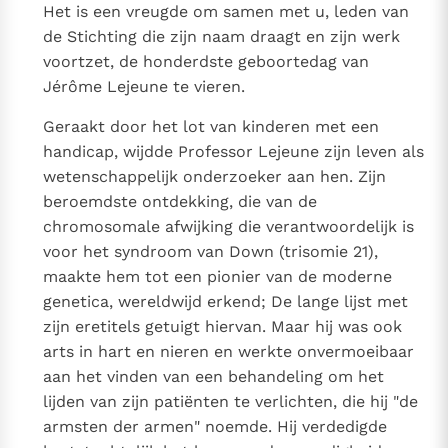
Het is een vreugde om samen met u, leden van
de Stichting die zijn naam draagt en zijn werk
Berichten
voortzet, de honderdste geboortedag van
Paus naar Pavia om o.a. H. Augustinus te eren
Jérôme Lejeune te vieren.
Het Vaticaan publiceert een nieuwe Latijnse uitgave
Geraakt door het lot van kinderen met een
van het Romeins martyrologium
Vaticaanse financiële waakhond verliest autonomie
handicap, wijdde Professor Lejeune zijn leven als
Paus spreekt het Wereldvoedselprogramma toe
wetenschappelijk onderzoeker aan hen. Zijn
Paus Leo XIV in Pavia: "De stad is zowel een gave als
beroemdste ontdekking, die van de
een taak"
chromosomale afwijking die verantwoordelijk is
RK Documenten stelt heel veel belangrijke
voor het syndroom van Down (trisomie 21),
kerkelijke documenten van de Rooms
maakte hem tot een pionier van de moderne
genetica, wereldwijd erkend; De lange lijst met
Katholieke Kerk in het Nederlands beschikbaar
zijn eretitels getuigt hiervan. Maar hij was ook
en is volledig afhankelijk van donaties.
arts in hart en nieren en werkte onvermoeibaar
aan het vinden van een behandeling om het
Ik help mee!
lijden van zijn patiënten te verlichten, die hij "de
armsten der armen" noemde. Hij verdedigde