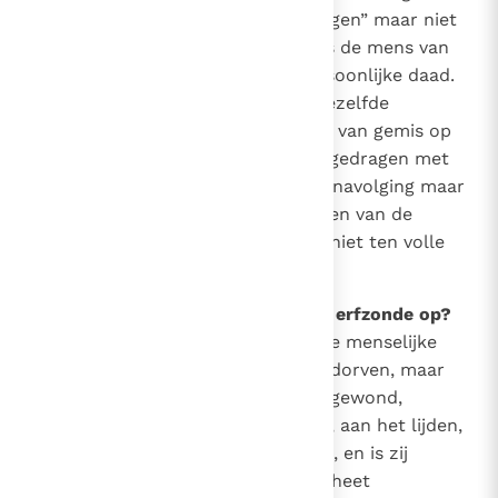
Het is een zonde die wij “meekrijgen” maar niet
hebben “begaan”. In deze staat is de mens van
geboorte af aan. Het is geen persoonlijke daad.
Omdat alle mensen uit een en dezelfde
oorsprong zijn, wordt deze staat van gemis op
de nakomelingen van Adam overgedragen met
de menselijke natuur, “niet door navolging maar
door voortplanting”. Dit doorgeven van de
erfzonde is een mysterie dat wij niet ten volle
kunnen begrijpen.
77
Welke andere gevolgen roept de erfzonde op?
Ten gevolge van de erfzonde is de menselijke
natuur weliswaar niet geheel verdorven, maar
wel in haar natuurlijke krachten gewond,
onderworpen aan onwetendheid, aan het lijden,
aan de heerschappij van de dood, en is zij
geneigd tot zonde. Deze neiging heet