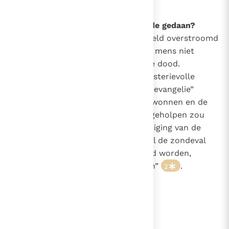
concupiscentie (begeerlijkheid)
78
Wat heeft God na de eerste zonde gedaan?
Na de eerste zonde werd de wereld overstroomd
door zonden, maar God heeft de mens niet
overgelaten aan de macht van de dood.
Integendeel: hij heeft hem op mysterievolle
manier voorzegd - in het “proto-evangelie”
(Gen. 3, 15)
- dat het kwaad overwonnen en de
mens uit zijn zondeval overeind geholpen zou
worden. Dit is de eerste aankondiging van de
Messias, de Verlosser. Daarom zal de zondeval
zelfs “
gelukkige schuld
” genoemd worden,
“waaraan wij de Verlosser danken”
.
2
lees verder