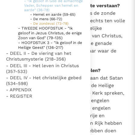
- "Ik geloof in God de almachtige
73
Hoe is de realiteit van de zonde te verstaan?
Vader, Schepper van hemel en
Thema’s
Doneren
aarde" (36-78)
In de geschiedenis van de mens is de zonde
- Hemel en aarde (59-65)
Berichten
Nieuwsbrief
- De mens (66-72)
aanwezig. Deze realiteit wordt slechts ten volle
- De zondeval (73-78)
Denzinger
Gebruiksvoorwaarden
duidelijk in het licht van de goddelijke
- TWEEDE HOOFDSTUK - "Ik
geloof in Jezus Christus, de enige
Openbaring en vooral in het licht van Christus,
Zoon van God" (79-135)
Nieuwste Documenten
de Redder van alle mensen, die de genade
- HOOFDSTUK 3 - "Ik geloof in de
Heilige Geest" (136-217)
mateloos heeft doen zijn, juist daar waar de
5. Het gebed van de Kerk
- DEEL II - De viering van het
zonde heeft gewoekerd.
Christusmysterie (218-356)
In Christus wordt onze honger vervuld
- DEEL III - Het leven in Christus
Leer de kostbare parel van Gods koninkrijk te
74
Wat betekent de val van de engelen?
(357-533)
herkennen
- DEEL IV - Het christelijke gebed
Met deze uitdrukking duidt men aan dat Satan
Gods Koninkrijk groeit stilletjes door liefde, niet door
(534-598)
en de andere demonen, over wie de Heilige
dwang
De mystiek. De mystieke verschijnselen en de
- APPENDIX
Schrift en de Overlevering van de Kerk spreken,
heiligheid
- REGISTER
ofschoon ze door God als goede engelen
Berichten
geschapen waren, zich in slechte engelen
Het Vaticaan publiceert een nieuwe Latijnse uitgave
veranderd hebben, omdat zij in vrije en
van het Romeins martyrologium
Vaticaanse financiële waakhond verliest autonomie
onherroepelijke keuze God en zijn Rijk hebben
Paus spreekt het Wereldvoedselprogramma toe
afgewezen, en daarmee de hel hebben doen