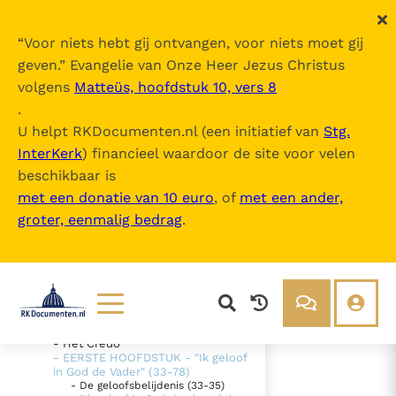
“
Voor niets hebt gij ontvangen, voor niets moet gij
geven.
” Evangelie van Onze Heer Jezus Christus
volgens
Matteüs, hoofdstuk 10, vers 8
Compendium van de
Catechismus v
.
an de Katholieke Kerk
U helpt RKDocumenten.nl (een initiatief van
Stg.
InterKerk
) financieel waardoor de site voor velen
Inhoudsopgave
beschikbaar is
uitklappen
met een donatie van 10 euro
, of
met een ander,
groter, eenmalig bedrag
.
- Intro
- DEEL I - De Geloofsbelijdenis (1-
217)
- EERSTE SECTIE - "Ik geloof" -
"Wij geloven" (1-32)
- TWEEDE SECTIE - De belijdenis
van het christelijk geloof (33-217)
Lezen
Over ons
- Het Credo
- EERSTE HOOFDSTUK - "Ik geloof
Documenten
Over RK Documenten
in God de Vader" (33-78)
- De geloofsbelijdenis (33-35)
- De zondeval (73-78)
Bijbel
Meedoen