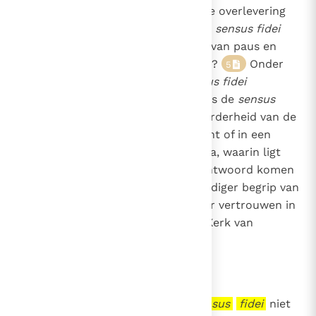
functioneert de
sensus fidei
in de overlevering
van het geloof? Hoe verhoudt de
sensus fidei
zich tot het kerkelijke leergezag van paus en
bisschoppen, en tot de theologie?
Onder
5
welke voorwaarden kan de
sensus fidei
authentieke toepassing vinden? Is de
sensus
fidei
iets anders dan wat de meerderheid van de
gelovigen op een bepaald moment of in een
bepaalde omgeving vindt, en zo ja, waarin ligt
dan het verschil? Er moet een antwoord komen
op al deze vragen, voor een vollediger begrip van
de
sensus fidei
zelf, en voor meer vertrouwen in
het gebruik van dit begrip in de Kerk van
vandaag.
6
De voorliggende tekst wil de
sensus
fidei
niet