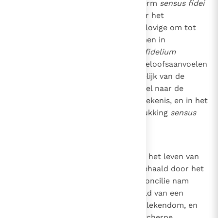
dat hier volgt gebruiken wij de term
sensus fidei
fidelis
wanneer wij verwijzen naar het
persoonlijke vermogen van de gelovige om tot
een juiste onderscheiding te komen in
geloofskwesties, en
sensus fidei fidelium
wanneer wij verwijzen naar het geloofsaanvoelen
dat de Kerk zelf eigen is. Afhankelijk van de
context verwijst
sensus fidei
ofwel naar de
eerste, ofwel naar de tweede betekenis, en in het
laatste geval wordt ook de uitdrukking
sensus
fidelium
gebruikt.
4
Het belang van de
sensus fidei
in het leven van
de Kerk werd sterk naar voren gehaald door het
Tweede Vaticaans Concilie
. Het concilie nam
afstand van het karikaturale beeld van een
actieve hiërarchie en een passief lekendom, en
met name van de notie van een scherpe