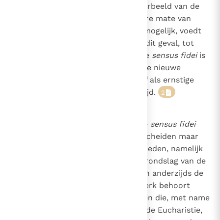
van de vrouw is een treffend voorbeeld van de
sensus fidei
; die maakt een zekere mate van
onderscheid in geloofskwesties mogelijk, voedt
echte wijsheid, en leidt, zoals in dit geval, tot
verkondiging van de waarheid. De
sensus fidei
is
dus een levensechte bron voor de nieuwe
evangelisatie die de Kerk zichzelf als ernstige
opdracht gesteld heeft in deze tijd.
2
3
Het theologische concept van de
sensus fidei
heeft betrekking op twee onderscheiden maar
66
nauw samenhangende werkelijkheden, namelijk
enerzijds de Kerk, die ‘pijler en grondslag van de
waarheid’ is
(1 Tim. 3, 15)
, en anderzijds de
3
individuele gelovige, die tot de Kerk behoort
dankzij de initiatiesacramenten en die, met name
door het regelmatige vieren van de Eucharistie,