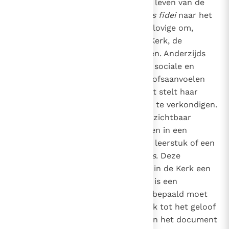
deelneemt aan het geloof en het leven van de
Kerk. Enerzijds verwijst de
sensus fidei
naar het
persoonlijke vermogen van de gelovige om,
binnen de gemeenschap van de Kerk, de
geloofswaarheid te onderscheiden. Anderzijds
verwijst de
sensus fidei
naar een sociale en
kerkelijke werkelijkheid: het geloofsaanvoelen
van de Kerk zelf, dat haar in staat stelt haar
Heer te herkennen en zijn woord te verkondigen.
Sensus fidei
in deze betekenis is zichtbaar
wanneer de gelovigen convergeren in een
levende beaming van een gelovig leerstuk of een
element van de christelijke
praxis
. Deze
convergentie (
consensus
) speelt in de Kerk een
vitale rol: de
consensus fidelium
is een
betrouwbaar criterium wanneer bepaald moet
worden of een leerstuk of praktijk tot het geloof
van de Apostelen behoort.
In het document
4