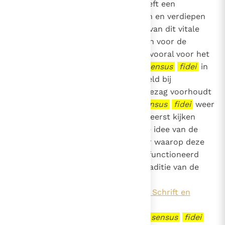
uitputtend behandelen, maar heeft een
bescheiden doel: het verhelderen en verdiepen
van enkele belangrijke aspecten van dit vitale
begrip om een handvat te hebben voor de
omgang met bepaalde kwesties, vooral voor het
vaststellen van de authentieke
sensus
fidei
in
geval van controverse, bijvoorbeeld bij
spanningen tussen wat het leergezag voorhoudt
en opvattingen die zeggen de
sensus
fidei
weer
te geven. Deze tekst zal daarom eerst kijken
naar de Bijbelse bronnen voor de idee van de
sensus
fidei
, en naar de manier waarop deze
idee zich heeft ontwikkeld en gefunctioneerd
heeft in de geschiedenis en de traditie van de
Kerk (
hoofdstuk 1 (De
sensus
fidei
in Schrift en
Traditie)
). Vervolgens gaan we na wat de
sensus
fidei