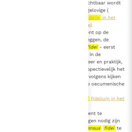
fidelis
in wezen is, en hoe die zichtbaar wordt
in het persoonlijke leven van de gelovige (
hoofdstuk 2 (De
sensus
fidei
fidelis
in het
persoonlijke leven van de gelovige)
). Daarna reflecteert het document op de
sensus
fidei
fidelium
, dat wil zeggen, de
ecclesiale vorm van de
sensus
fidei
- eerst
bekijken we hoe die functioneert in de
ontwikkeling van de christelijke leer en praktijk,
dan hoe die zich verhoudt tot respectievelijk het
leergezag en de theologie, en vervolgens kijken
we naar het belang ervan voor de oecumenische
dialoog (
hoofdstuk drie (De
sensus
fidei
fidelium in het
leven van de Kerk)
). Ten slotte probeert het document te
beschrijven welke geesteshoudingen nodig zijn
om op authentieke wijze in de
sensus
fidei
te