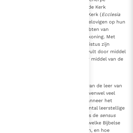
scheiding tussen de onderwijzende Kerk
(
Ecclesia docens
) en de lerende Kerk (
Ecclesia
discens
), en het leerde dat alle gelovigen op hun
eigen manier delen in de drie ambten van
Christus als profeet, priester en koning. Met
name leerde het concilie dat Christus zijn
profetische ambt niet alleen vervult door middel
van de hiërarchie, maar ook door middel van de
leken.
5
In de receptie en de toepassing van de leer van
het concilie op dit punt komen evenwel veel
vragen naar boven, met name wanneer het
controverses betreft over een aantal leerstellige
of morele kwesties. Wat is precies de
sensus
fidei,
en hoe stel je die vast? Op welke Bijbelse
bronnen kun je deze idee baseren, en hoe