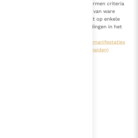
delen - de elementen daarvan vormen criteria
om te beoordelen of er sprake is van ware
sensus
fidei
- en reflecteert het op enkele
toepassingen van de eigen bevindingen in het
concrete kerkelijk leven (
hoofdstuk vier (Hoe authentieke manifestaties
van de
sensus
fidei
te onderscheiden)
).
lees verder