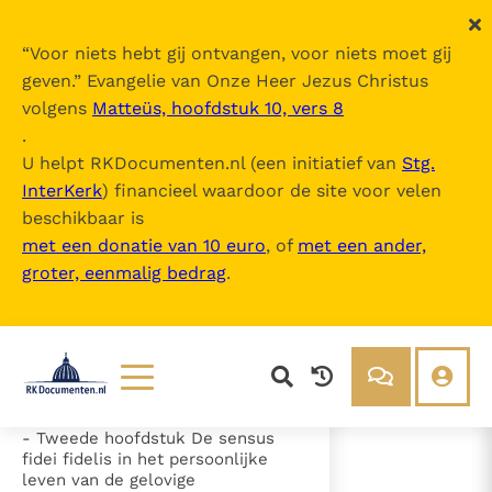
“
Voor niets hebt gij ontvangen, voor niets moet gij
geven.
” Evangelie van Onze Heer Jezus Christus
volgens
Matteüs, hoofdstuk 10, vers 8
"Sensus Fidei" in het Leven van de Ker
.
k
U helpt RKDocumenten.nl (een initiatief van
Stg.
x
1/
90
InterKerk
) financieel waardoor de site voor velen
beschikbaar is
met een donatie van 10 euro
, of
met een ander,
Inhoudsopgave
groter, eenmalig bedrag
.
uitklappen
- Inhoud
- === Introductie
- Eerste hoofdstuk De sensus fidei
in Schrift en Traditie
Lezen
Over ons
- Tweede hoofdstuk De sensus
Documenten
Over RK Documenten
fidei fidelis in het persoonlijke
leven van de gelovige
- === Introductie
Bijbel
Meedoen