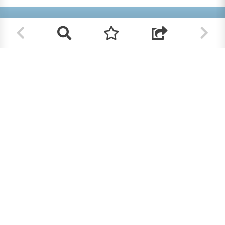
Helpt u mee?
RK Documenten wordt volledig beheerd door
vrijwilligers. Om deze site te bekostigen zijn we
afhankelijk van uw hulp.
Help ons en doneer!
Doneren