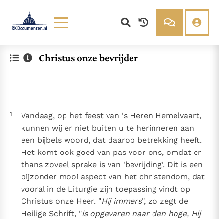
Lezen
Over ons
Christus onze bevrijder
Documenten
Over RK Documenten
Bijbel
Meedoen
Thema’s
Doneren
Berichten
Nieuwsbrief
1
Vandaag, op het feest van 's Heren Hemelvaart,
Denzinger
Gebruiksvoorwaarden
kunnen wij er niet buiten u te herinneren aan
een bijbels woord, dat daarop betrekking heeft.
Nieuwste Documenten
Het komt ook goed van pas voor ons, omdat er
In Christus wordt onze honger vervuld
thans zoveel sprake is van 'bevrijding'. Dit is een
Leer de kostbare parel van Gods koninkrijk te
bijzonder mooi aspect van het christendom, dat
herkennen
Gods Koninkrijk groeit stilletjes door liefde, niet door
vooral in de Liturgie zijn toepassing vindt op
dwang
De mystiek. De mystieke verschijnselen en de
Christus onze Heer. "
Hij immers
", zo zegt de
heiligheid
Heilige Schrift, "
is opgevaren naar den hoge, Hij
Open uw hart voor het zaad van Gods Woord