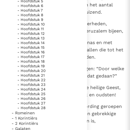
- Hoofdstuk 5
hadden, namen het geloof aan en het aantal
- Hoofdstuk 6
- Hoofdstuk 7
mannen steeg tot ongeveer vijfduizend.
Berichten
- Hoofdstuk 8
- Hoofdstuk 9
Paus naar Pavia om o.a. H. Augustinus te eren
5
De volgende dag kwamen hun overheden,
- Hoofdstuk 10
- Hoofdstuk 11
Het Vaticaan publiceert een nieuwe Latijnse uitgave
oudsten en schriftgeleerden in Jeruzalem bijeen,
- Hoofdstuk 12
van het Romeins martyrologium
- Hoofdstuk 13
Vaticaanse financiële waakhond verliest autonomie
6
tezamen met de hogepriester Annas en met
- Hoofdstuk 14
Paus spreekt het Wereldvoedselprogramma toe
- Hoofdstuk 15
Kajafas, Johannes, Alexander en allen die tot het
- Hoofdstuk 16
Paus Leo XIV in Pavia: "De stad is zowel een gave als
hogepriesterlijk geslacht behoorden.
- Hoofdstuk 17
- Hoofdstuk 18
een taak"
- Hoofdstuk 19
7
Zij lieten hen voorleiden en vroegen: “Door welke
- Hoofdstuk 20
RK Documenten stelt heel veel belangrijke
kracht of in welke naam hebt ge dat gedaan?”
- Hoofdstuk 21
kerkelijke documenten van de Rooms
- Hoofdstuk 22
- Hoofdstuk 23
8
Toen sprak Petrus, vervuld van de heilige Geest,
Katholieke Kerk in het Nederlands beschikbaar
- Hoofdstuk 24
- Hoofdstuk 25
tot hen: “Overheden van het volk en oudsten!
en is volledig afhankelijk van donaties.
- Hoofdstuk 26
- Hoofdstuk 27
9
Indien wij vandaag ter verantwoording geroepen
- Hoofdstuk 28
Ik help mee!
- Romeinen
worden voor een weldaad aan een gebrekkige
- 1 Korintiërs
bewezen, waardoor deze genezen is,
- 2 Korintiërs
- Galaten