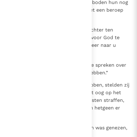
18
Toen riepen zij hen binnen en verboden hun nog
ooit iets te zeggen of te leren met een beroep
op Jezus’ Naam.
19
Petrus en Johannes gaven hun echter ten
antwoord: “Oordeelt zelf, of het voor God te
rechtvaardigen zou zijn als wij meer naar u
luisterden dan naar God.
20
Het is voor ons onmogelijk niet te spreken over
hetgeen wij gezien en gehoord hebben.”
21
Na hen nogmaals gedreigd te hebben, stelden zij
hen in vrijheid, omdat ze, met het oog op het
volk, niet wisten hoe ze hen moesten straffen,
want allen verheerlijkten God om hetgeen er
gebeurd was.
22
De man die door dit wonderteken was genezen,
was meer dan veertig jaar oud.