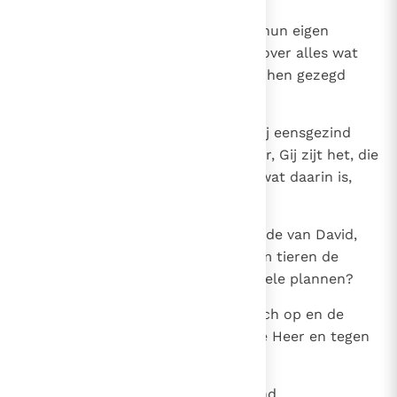
23
Na hun vrijlating gingen ze naar hun eigen
mensen en brachten verslag uit over alles wat
de hogepriesters en oudsten tot hen gezegd
hadden.
24
Toen zij dit hoorden, verhieven zij eensgezind
hun stem tot God en baden: Heer, Gij zijt het, die
hemel en aarde, de zee en alles wat daarin is,
gemaakt hebt,
25
die door de heilige Geest bij monde van David,
uw dienaar, gezegd hebt: Waarom tieren de
volken en zinnen de naties op ijdele plannen?
26
De koningen der aarde stellen zich op en de
vorsten spannen samen tegen de Heer en tegen
de Gezalfde.
27
Inderdaad, ze hebben in deze stad