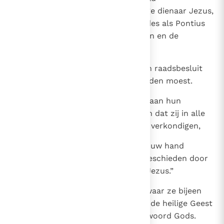
samengespannen tegen uw heilige dienaar Jezus,
die Gij gezalfd hebt: zowel Herodes als Pontius
Pilatus, tezamen met de heidenen en de
stammen van Israël,
28
om alles te doen wat uw hand en raadsbesluit
tevoren bepaald had dat geschieden moest.
29
Maar nu, Heer, schenk aandacht aan hun
bedreigingen en geef uw dienaren dat zij in alle
vrijmoedigheid uw woord mogen verkondigen,
30
en laat door het uitstrekken van uw hand
genezingen en wondertekenen geschieden door
de naam van uw heilige dienaar Jezus.”
31
Na hun gebed beefde de plaats waar ze bijeen
waren. Allen werden vervuld van de heilige Geest
en verkondigden vrijmoedig het woord Gods.