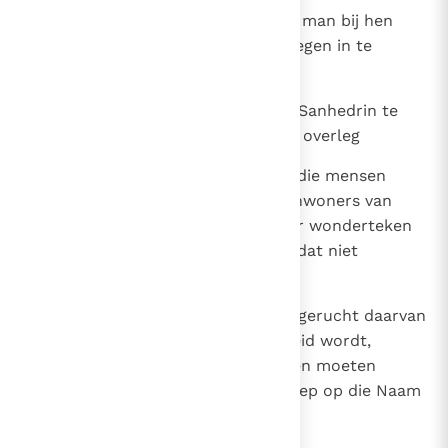
14
Omdat zij bovendien de genezen man bij hen
zagen staan, wisten zij er niets tegen in te
brengen.
15
Nadat zij hun gelast hadden het Sanhedrin te
verlaten, pleegden zij met elkaar overleg
16
en zeiden: “Wat moeten wij met die mensen
doen? Het is duidelijk voor alle inwoners van
Jeruzalem dat een onmiskenbaar wonderteken
door hen is verricht. We kunnen dat niet
loochenen.
17
Maar om te verhinderen dat het gerucht daarvan
nog verder onder het volk verbreid wordt,
zouden we hen met dreigementen moeten
verbieden nog ooit met een beroep op die Naam
tot enig mens te spreken.”