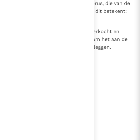
36
Zo bezat Jozef, een leviet uit Cyprus, die van de
apostelen de bijnaam Barnabas - dit betekent:
zoon van vertroosting -
37
had gekregen, een akker die hij verkocht en
waarvan hij het geld meebracht om het aan de
voeten van de apostelen neer te leggen.
lees verder