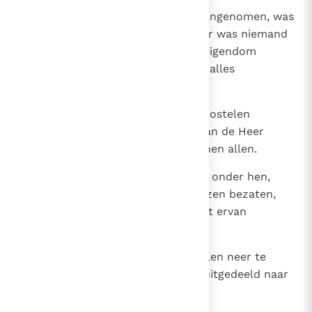
32
De menigte die het geloof had aangenomen, was
een van hart en een van ziel en er was niemand
die iets van zijn bezittingen zijn eigendom
noemde; integendeel zij bezaten alles
gemeenschappelijk.
33
Met kracht en klem legden de apostelen
getuigenis af van de verrijzenis van de Heer
Jezus en rijke genade rustte op hen allen.
34
Er was geen enkele noodlijdende onder hen,
omdat allen die landerijen of huizen bezaten,
deze verkochten en de opbrengst ervan
meebrachten
35
om aan de voeten van de apostelen neer te
leggen. Aan ieder werd daarvan uitgedeeld naar
zijn behoefte.