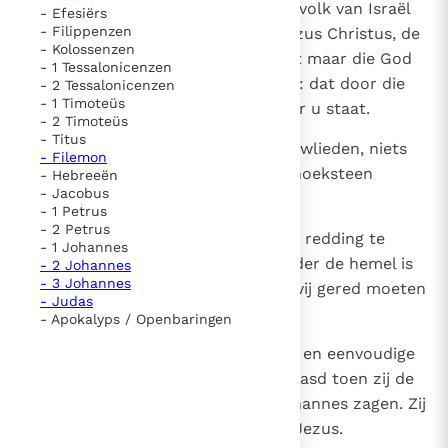
10
dan moet gij allen en het gehele volk van Israël
- Efesiërs
- Filippenzen
weten, dat door de naam van Jezus Christus, de
- Kolossenzen
Nazoreeër, die gij gekruisigd hebt maar die God
- 1 Tessalonicenzen
uit de doden heeft doen opstaan: dat door die
- 2 Tessalonicenzen
- 1 Timoteüs
Naam deze man hier gezond voor u staat.
- 2 Timoteüs
- Titus
11
Hij is de steen die door u, de bouwlieden, niets
- Filemon
waard werd geacht en toch tot hoeksteen
- Hebreeën
- Jacobus
geworden is.
- 1 Petrus
- 2 Petrus
12
Bij niemand anders is dan ook de redding te
- 1 Johannes
vinden en geen andere Naam onder de hemel is
- 2 Johannes
- 3 Johannes
aan de mensen gegeven waarin wij gered moeten
- Judas
worden.”
- Apokalyps / Openbaringen
13
Bemerkend dat het ongeletterde en eenvoudige
mensen waren, stonden zij verbaasd toen zij de
vrijmoedigheid van Petrus en Johannes zagen. Zij
herkenden hen als gezellen van Jezus.