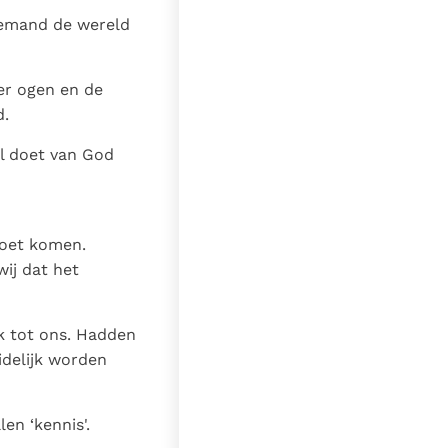
 iemand de wereld
er ogen en de
d.
il doet van God
 moet komen.
wij dat het
jk tot ons. Hadden
idelijk worden
en ‘kennis'.