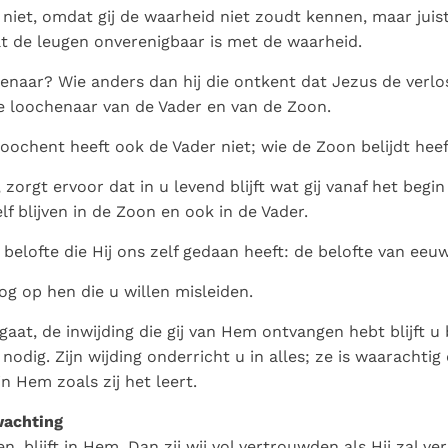
 u niet, omdat gij de waarheid niet zoudt kennen, maar juis
 de leugen onverenigbaar is met de waarheid.
genaar? Wie anders dan hij die ontkent dat Jezus de verlos
 de loochenaar van de Vader en van de Zoon.
oochent heeft ook de Vader niet; wie de Zoon belijdt heef
 zorgt ervoor dat in u levend blijft wat gij vanaf het begi
elf blijven in de Zoon en ook in de Vader.
 belofte die Hij ons zelf gedaan heeft: de belofte van eeuw
og op hen die u willen misleiden.
aat, de inwijding die gij van Hem ontvangen hebt blijft u b
nodig. Zijn wijding onderricht u in alles; ze is waarachti
 in Hem zoals zij het leert.
wachting
n, blijft in Hem. Dan zij wij vol vertrouwden als Hij zal ve