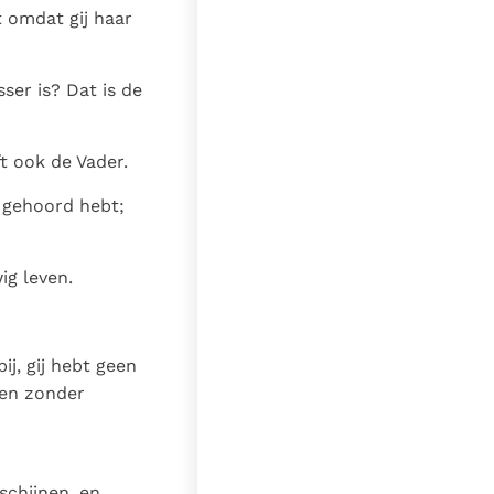
t omdat gij haar
ser is? Dat is de
t ook de Vader.
n gehoord hebt;
ig leven.
ij, gij hebt geen
g en zonder
rschijnen, en