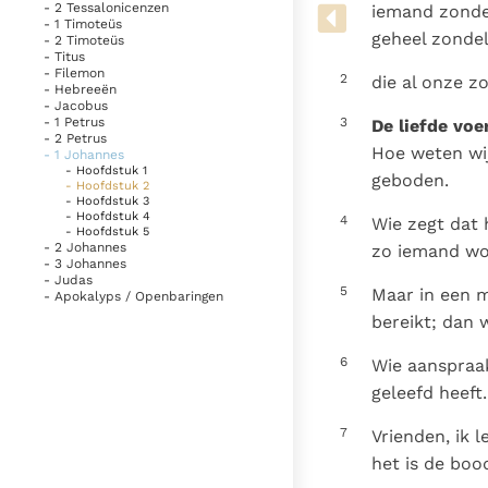
Denzinger
Gebruiksvoorwaarden
- 2 Tessalonicenzen
iemand zonde 
- 1 Timoteüs
geheel zondel
- 2 Timoteüs
- Titus
- Filemon
2
die al onze z
- Hebreeën
- Jacobus
- 1 Petrus
3
De liefde voe
- 2 Petrus
Hoe weten wij
- 1 Johannes
- Hoofdstuk 1
geboden.
- Hoofdstuk 2
- Hoofdstuk 3
- Hoofdstuk 4
4
Wie zegt dat 
- Hoofdstuk 5
- 2 Johannes
zo iemand wo
- 3 Johannes
- Judas
5
Maar in een m
- Apokalyps / Openbaringen
bereikt; dan 
6
Wie aanspraa
geleefd heeft.
7
Vrienden, ik 
het is de boo