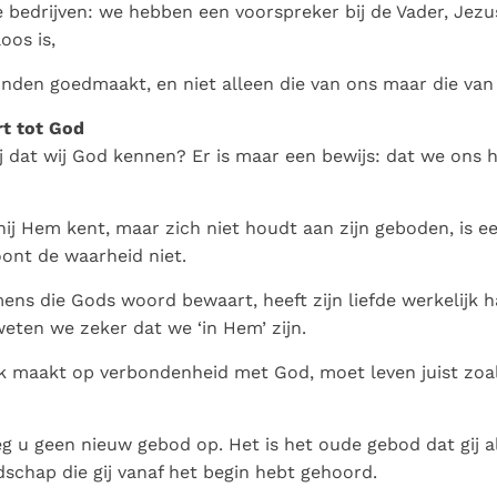
Paus in Pavia: St.
koninkrijk te
bedrijven: we hebben een voorspreker bij de Vader, Jezus
als een taak"
groeit stilletjes door
Augustinus toont ons de
herkennen
De mystiek. De
oos is,
liefde, niet door
noodzaak om "naar het
mystieke
dwang
onden goedmaakt, en niet alleen die van ons maar die van
innerlijk" toe te keren.
verschijnselen en de
heiligheid
rt tot God
 dat wij God kennen? Er is maar een bewijs: dat we ons 
hij Hem kent, maar zich niet houdt aan zijn geboden, is ee
ont de waarheid niet.
ens die Gods woord bewaart, heeft zijn liefde werkelijk 
weten we zeker dat we ‘in Hem’ zijn.
k maakt op verbondenheid met God, moet leven juist zoal
leg u geen nieuw gebod op. Het is het oude gebod dat gij a
dschap die gij vanaf het begin hebt gehoord.