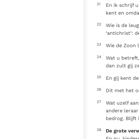
21
En ik schrijf
kent en omdat
22
Wie is de leu
‘antichrist’:
23
Wie de Zoon l
24
Wat u betreft,
dan zult gij z
25
En gij kent de
26
Dit met het o
27
Wat uzelf aang
andere leraar 
bedrog. Blijft
28
De grote ver
En nu, kindere