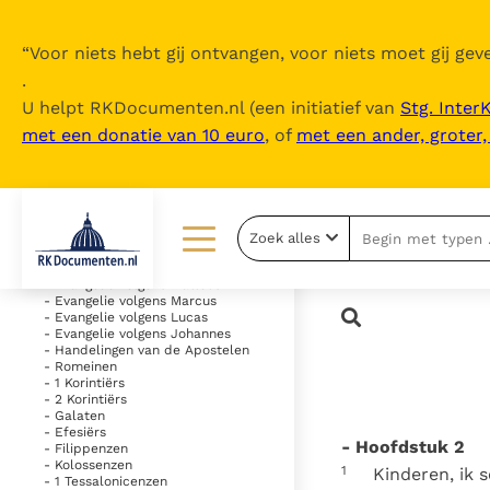
“
Voor niets hebt gij ontvangen, voor niets moet gij geve
.
U helpt RKDocumenten.nl (een initiatief van
Stg. Inter
met een donatie van 10 euro
, of
met een ander, groter
Inhoudsopgave
uitklappen
- Oude Testament
Zoek alles
- Nieuwe Testament
Lezen
Over ons
- Evangelie volgens Matteüs
- Evangelie volgens Marcus
- Evangelie volgens Lucas
Documenten
Over RK Documenten
- Evangelie volgens Johannes
- Handelingen van de Apostelen
- Romeinen
Bijbel
Meedoen
- 1 Korintiërs
- 2 Korintiërs
Thema’s
Doneren
- Galaten
- Efesiërs
- Hoofdstuk 2
- Filippenzen
Berichten
Nieuwsbrief
- Kolossenzen
1
Kinderen, ik 
- 1 Tessalonicenzen