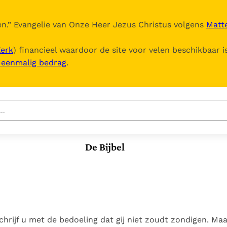
n.
” Evangelie van Onze Heer Jezus Christus volgens
Matte
Kerk
) financieel waardoor de site voor velen beschikbaar i
, eenmalig bedrag
.
Nieuwste
Berichten
De Bijbel
Documenten
Het Vaticaan publiceert
een nieuwe Latijnse
5. Het gebed van de
Vaticaanse financiële
uitgave van het Romeins
Kerk
waakhond verliest
In Christus wordt
martyrologium
Paus spreekt het
autonomie
onze honger vervuld
Wereldvoedselprogramma
Leer de kostbare
Paus Leo XIV in Pavia: "De
toe
parel van Gods
schrijf u met de bedoeling dat gij niet zoudt zondigen. Ma
stad is zowel een gave
Gods Koninkrijk