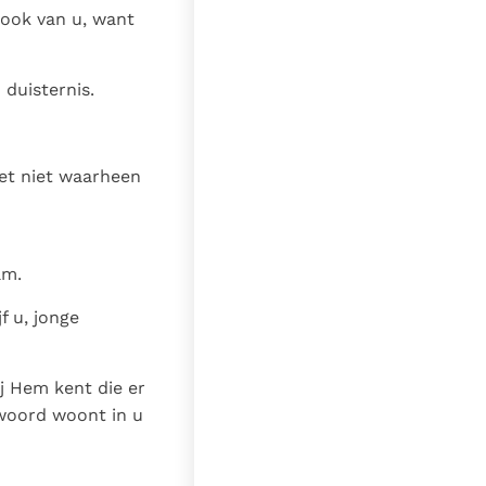
 ook van u, want
 duisternis.
eet niet waarheen
am.
f u, jonge
gij Hem kent die er
s woord woont in u