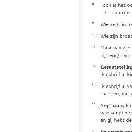
8
Toch is het o
de duisternis 
9
Wie zegt in he
10
Wie zijn broede
11
Maar wie zijn
zijn weg hem 
12
Geruststellin
Ik schrijf u, 
13
Ik schrijf u, 
mannen, dat 
14
Nogmaals, kind
was vanaf het 
en gij hebt d
15
De wereld zo