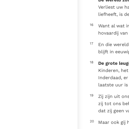
Verliest uw h
liefheeft, is 
16
Want al wat i
hovaardij van
17
En die wereld
blijft in eeuwi
18
De grote leu
Kinderen, het 
Inderdaad, er
laatste uur i
19
Zij zijn uit 
zij tot ons b
dat zij geen v
20
Maar ook gij h