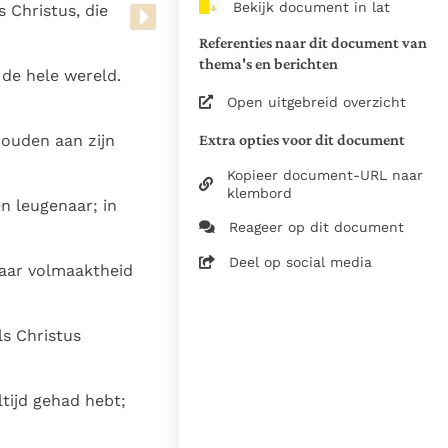
Bekijk document in lat
 Christus, die
van de documenten
Referenties naar dit document van
1975
thema's en berichten
 de hele wereld.
28-12-2014
Open uitgebreid overzicht
5061
Extra opties voor dit document
houden aan zijn
nl
Kopieer document-URL naar
klembord
n leugenaar; in
Reageer op dit document
Deel op social media
haar volmaaktheid
s Christus
ltijd gehad hebt;