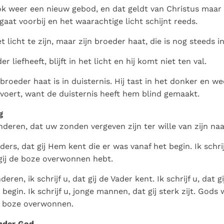
ok weer een nieuw gebod, en dat geldt van Christus maar
gaat voorbij en het waarachtige licht schijnt reeds.
t licht te zijn, maar zijn broeder haat, die is nog steeds in
r liefheeft, blijft in het licht en hij komt niet ten val.
 broeder haat is in duisternis. Hij tast in het donker en w
voert, want de duisternis heeft hem blind gemaakt.
g
kinderen, dat uw zonden vergeven zijn ter wille van zijn na
vaders, dat gij Hem kent die er was vanaf het begin. Ik schrij
gij de boze overwonnen hebt.
eren, ik schrijf u, dat gij de Vader kent. Ik schrijf u, dat 
begin. Ik schrijf u, jonge mannen, dat gij sterk zijt. God
e boze overwonnen.
nder God