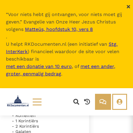
“
Voor niets hebt gij ontvangen, voor niets moet gij
geven.
” Evangelie van Onze Heer Jezus Christus
volgens
Matteüs, hoofdstuk 10, vers 8
De Bijbel
.
U helpt RKDocumenten.nl (een initiatief van
Stg.
InterKerk
) financieel waardoor de site voor velen
Inhoudsopgave
beschikbaar is
uitklappen
met een donatie van 10 euro
, of
met een ander,
groter, eenmalig bedrag
.
- Oude Testament
- Nieuwe Testament
- Evangelie volgens Matteüs
- Evangelie volgens Marcus
- Evangelie volgens Lucas
- Evangelie volgens Johannes
- Handelingen van de Apostelen
Lezen
Over ons
- Romeinen
- 1 Korintiërs
Documenten
Over RK Documenten
- 2 Korintiërs
- Hoofdstuk 3
- Galaten
Bijbel
Meedoen