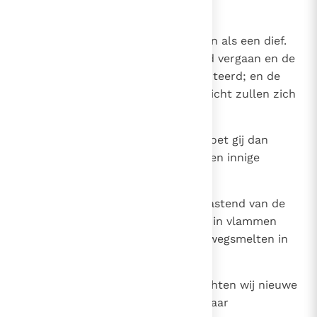
niemand verloren gaat.
10
Maar de dag des Heren zal komen als een dief.
Dan zullen de hemelen dreunend vergaan en de
elementen door vuur worden verteerd; en de
aarde en de daden op aarde verricht zullen zich
bevinden (voor Gods oordeel).
11
Wanneer alles zo vergaat, hoe moet gij dan
uitmunten door een heilig leven en innige
vroomheid,
12
de komst verwachtend en verhaastend van de
dag Gods, waardoor de hemelen in vlammen
zullen opgaan en de elementen wegsmelten in
de vuurgloed.
13
Maar volgens zijn belofte verwachten wij nieuwe
hemelen en een nieuwe aarde, waar