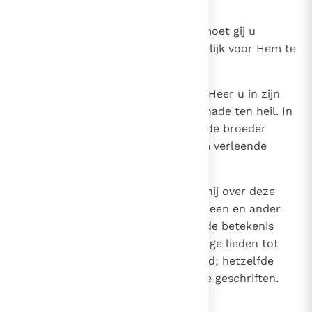
gerechtigheid zal wonen.
14
In deze verwachting, geliefden, moet gij u
beijveren onbevlekt en onberispelijk voor Hem te
verschijnen, in vrede met God.
15
En beschouwt het uitstel dat de Heer u in zijn
lankmoedigheid gunt, als een genade ten heil. In
deze geest heeft ook onze geliefde broeder
Paulus u geschreven met de hem verleende
wijsheid,
16
evenals in alle brieven, wanneer hij over deze
dingen spreekt. Daarin komt het een en ander
voor dat moeilijk is, en waarvan de betekenis
door onwetende en onstandvastige lieden tot
hun eigen verderf wordt verdraaid; hetzelfde
doen zij trouwens met de overige geschriften.
17
Slot