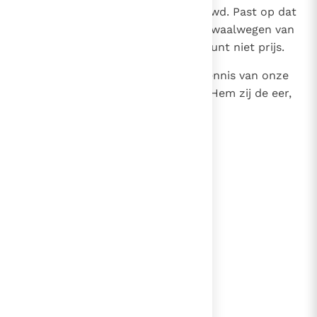
Vrienden, gij zijt dus gewaarschuwd. Past op dat
gij u niet laat meeslepen op de dwaalwegen van
die goddelozen; geeft uw standpunt niet prijs.
18
Neemt toe in de genade en de kennis van onze
Heer en Heiland Jezus Christus. Hem zij de eer,
nu en in eeuwigheid!
lees verder