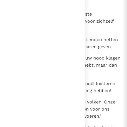
hovelingen en dienaren geven.
16
Uw slaven en slavinnen, uw sterkste
jongemannen en uw ezels zal hij voor zichzelf
laten werken.
17
Van uw schapen en geiten zal hij tienden heffen
en die aan zijn hovelingen en dienaren geven.
18
Als het zover is, zult u bij Jahwe uw nood klagen
over de koning die u zelf gewild hebt, maar dan
zal Jahwe niet antwoorden.
19
Maar het volk wilde niet naar Samuël luisteren
en zei: `Toch moeten wij een koning hebben!
20
Dan zijn wij gelijk aan alle andere volken. Onze
koning zal rechter over ons zijn en voor ons
uittrekken om onze oorlogen te voeren.'
21