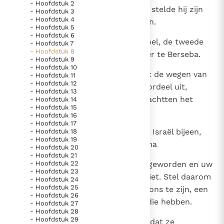
- Hoofdstuk 2
1
Toen Samuël oud geworden was, stelde hij zijn
- Hoofdstuk 3
Thema’s
Doneren
- Hoofdstuk 4
zonen als rechters over Israël aan.
- Hoofdstuk 5
Berichten
Nieuwsbrief
- Hoofdstuk 6
2
Zijn eerstgeboren zoon heette Joel, de tweede
Denzinger
Gebruiksvoorwaarden
- Hoofdstuk 7
- Hoofdstuk 8
heette Abia; beiden waren rechter te Berseba.
- Hoofdstuk 9
- Hoofdstuk 10
Nieuwste Documenten
3
Maar de zonen bewandelden niet de wegen van
- Hoofdstuk 11
- Hoofdstuk 12
5. Het gebed van de Kerk
hun vader; zij waren op eigen voordeel uit,
- Hoofdstuk 13
namen geschenken aan en verkrachtten het
- Hoofdstuk 14
In Christus wordt onze honger vervuld
- Hoofdstuk 15
recht.
Leer de kostbare parel van Gods koninkrijk te
- Hoofdstuk 16
- Hoofdstuk 17
herkennen
Gods Koninkrijk groeit stilletjes door liefde, niet door
4
Daarom kwamen de oudsten van Israël bijeen,
- Hoofdstuk 18
- Hoofdstuk 19
dwang
begaven zich naar Samuël in Rama
De mystiek. De mystieke verschijnselen en de
- Hoofdstuk 20
- Hoofdstuk 21
heiligheid
5
- Hoofdstuk 22
en zeiden tot hem: `U bent oud geworden en uw
Berichten
- Hoofdstuk 23
zonen bewandelden uw wegen niet. Stel daarom
- Hoofdstuk 24
Het Vaticaan publiceert een nieuwe Latijnse uitgave
- Hoofdstuk 25
een koning aan om rechter over ons te zijn, een
- Hoofdstuk 26
van het Romeins martyrologium
Vaticaanse financiële waakhond verliest autonomie
koning zoals alle andere volken die hebben.
- Hoofdstuk 27
- Hoofdstuk 28
Paus spreekt het Wereldvoedselprogramma toe
- Hoofdstuk 29
6
Maar Samuël vond het ongepast dat ze