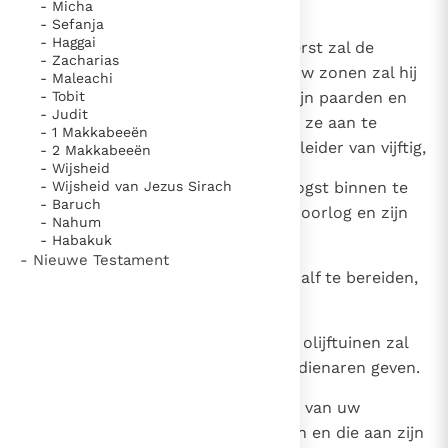
- Micha
gezegd.
- Sefanja
- Haggai
11
Hij zei: `De koning die over u heerst zal de
- Zacharias
volgende rechten doen gelden: Uw zonen zal hij
- Maleachi
- Tobit
opeisen voor zijn wagens, voor zijn paarden en
- Judit
om zijn wagen te escorteren, om ze aan te
- 1 Makkabeeën
stellen als leider van duizend en leider van vijftig,
- 2 Makkabeeën
- Wijsheid
12
- Wijsheid van Jezus Sirach
om zijn akkers te ploegen, zijn oogst binnen te
- Baruch
halen, wapens te maken voor de oorlog en zijn
- Nahum
wagens uit te rusten.
- Habakuk
- Nieuwe Testament
13
Uw dochters zal hij opeisen om zalf te bereiden,
te koken en te bakken.
14
Uw beste akkers, wijngaarden en olijftuinen zal
hij van u afnemen en ze aan zijn dienaren geven.
15
Van uw oogsten en de opbrengst van uw
wijngaarden zal hij tienden heffen en die aan zijn