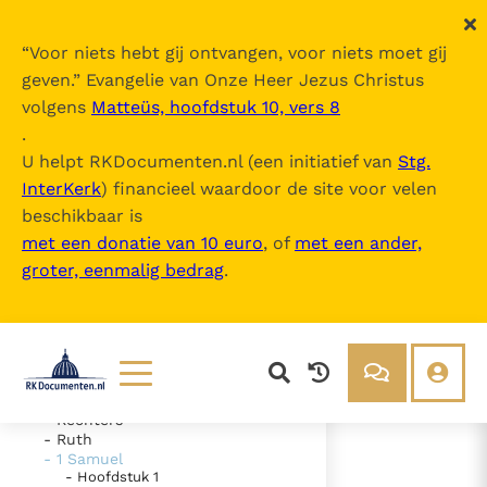
“
Voor niets hebt gij ontvangen, voor niets moet gij
geven.
” Evangelie van Onze Heer Jezus Christus
volgens
Matteüs, hoofdstuk 10, vers 8
De Bijbel
.
U helpt RKDocumenten.nl (een initiatief van
Stg.
InterKerk
) financieel waardoor de site voor velen
Inhoudsopgave
beschikbaar is
uitklappen
met een donatie van 10 euro
, of
met een ander,
groter, eenmalig bedrag
.
- Oude Testament
- Genesis
- Exodus
- Leviticus
- Numeri
- Deuteronomium
- Jozua
Lezen
Over ons
- Rechters
- Ruth
Documenten
Over RK Documenten
- 1 Samuel
- Hoofdstuk 1
- Hoofdstuk 8
Bijbel
Meedoen