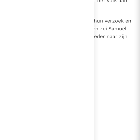
Samuël hoorde de verlangens van het volk aan
en bracht ze over aan Jahwe.
22
Jahwe zei tot Samuël: `Ga in op hun verzoek en
stel een koning over hen aan.' Toen zei Samuël
tot de mannen van Israël: `Laat ieder naar zijn
eigen stad terugkeren.'
lees verder