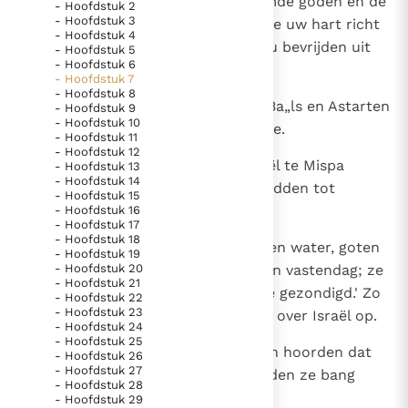
Jahwe terugkeert, als u de vreemde goden en de
- Hoofdstuk 2
- Hoofdstuk 3
Astarten wegdoet, als u op Jahwe uw hart richt
- Hoofdstuk 4
Berichten
en Hem alleen dient, dan zal Hij u bevrijden uit
- Hoofdstuk 5
- Hoofdstuk 6
Paus naar Pavia om o.a. H. Augustinus te eren
de macht van de Filistijnen.'
- Hoofdstuk 7
- Hoofdstuk 8
Het Vaticaan publiceert een nieuwe Latijnse uitgave
4
De Israëlieten deden daarop de Ba„ls en Astarten
- Hoofdstuk 9
van het Romeins martyrologium
Vaticaanse financiële waakhond verliest autonomie
- Hoofdstuk 10
weg en dienden uitsluitend Jahwe.
- Hoofdstuk 11
Paus spreekt het Wereldvoedselprogramma toe
- Hoofdstuk 12
5
Toen zei Samuël: `Laat heel Israël te Mispa
- Hoofdstuk 13
Paus Leo XIV in Pavia: "De stad is zowel een gave als
- Hoofdstuk 14
bijeenkomen; dan zal ik voor u bidden tot
- Hoofdstuk 15
een taak"
Jahwe.'
- Hoofdstuk 16
RK Documenten stelt heel veel belangrijke
- Hoofdstuk 17
- Hoofdstuk 18
6
Zij kwamen te Mispa bijeen, putten water, goten
kerkelijke documenten van de Rooms
- Hoofdstuk 19
- Hoofdstuk 20
het uit voor Jahwe en hielden een vastendag; ze
Katholieke Kerk in het Nederlands beschikbaar
- Hoofdstuk 21
zeiden: `Wij hebben tegen Jahwe gezondigd.' Zo
- Hoofdstuk 22
en is volledig afhankelijk van donaties.
- Hoofdstuk 23
trad Samuël te Mispa als rechter over Israël op.
- Hoofdstuk 24
- Hoofdstuk 25
Ik help mee!
7
De stadsvorsten van de Filistijnen hoorden dat
- Hoofdstuk 26
- Hoofdstuk 27
de Israëlieten dit vernamen, werden ze bang
- Hoofdstuk 28
voor de Filistijnen
- Hoofdstuk 29