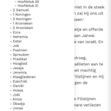
- Hoofdstuk 30
- Hoofdstuk 31
8
en zeiden tot Samuël: `Laat ons niet in de steek
- 2 Samuel
en roep tot Jahwe onze God: dan zal Hij ons uit
- 1 Koningen
- 2 Koningen
de macht van de Filistijnen verlossen.'
- 1 Kronieken
- 2 Kronieken
9
Samuël nam toen een zooglammetje en offerde
- Ezra
het in zijn geheel als brandoffer aan Jahwe.
- Nehemia
- Ester
Samuël riep tot Jahwe ten gunste van Israël. En
- Job
Jahwe verhoorde hem.
- Psalmen
- Spreuken
10
Terwijl Samuël het brandoffer opdroeg,
- Prediker
- Hooglied
naderden de Filistijnen om de Israëlieten aan te
- Jesaja
vallen. Maar Jahwe liet die dag met machtig
- Jeremia
geluid de donder rollen over de Filistijnen en Hij
- Klaagliederen
- Ezechiël
bracht hen in paniek, zodat zij tegen de
- Daniël
Israëlieten de nederlaag leden.
- Hosea
- Joël
11
De Israëlieten gingen uit Mispa de Filistijnen
- Amos
- Obadja
achterna en dreven hen onder zware verliezen
- Jonas