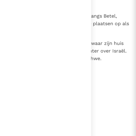
leefde.
16
Elk jaar maakte hij een rondreis langs Betel,
Gilgal en Mispa en trad in al deze plaatsen op als
rechter over Israël.
17
Dan keerde hij terug naar Rama, waar zijn huis
stond en waar hij optrad als rechter over Israël.
Hij bouwde er een altaar voor Jahwe.
lees verder