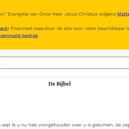
n.
” Evangelie van Onze Heer Jezus Christus volgens
Matte
Kerk
) financieel waardoor de site voor velen beschikbaar i
, eenmalig bedrag
.
Nieuwste
Berichten
De Bijbel
Documenten
Het Vaticaan publiceert
een nieuwe Latijnse
5. Het gebed van de
Vaticaanse financiële
uitgave van het Romeins
Kerk
waakhond verliest
In Christus wordt
martyrologium
Paus spreekt het
autonomie
onze honger vervuld
Wereldvoedselprogramma
Leer de kostbare
Paus Leo XIV in Pavia: "De
toe
parel van Gods
 wat ik u nu heb voorgehouden over u is gekomen, de zeg
stad is zowel een gave
Gods Koninkrijk