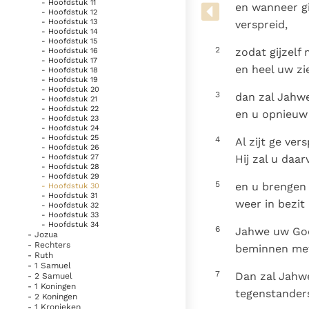
Denzinger
Gebruiksvoorwaarden
- Hoofdstuk 11
en wanneer gi
- Hoofdstuk 12
- Hoofdstuk 13
verspreid,
- Hoofdstuk 14
- Hoofdstuk 15
2
zodat gijzel
- Hoofdstuk 16
- Hoofdstuk 17
en heel uw zi
- Hoofdstuk 18
- Hoofdstuk 19
- Hoofdstuk 20
3
dan zal Jahwe
- Hoofdstuk 21
- Hoofdstuk 22
en u opnieuw 
- Hoofdstuk 23
- Hoofdstuk 24
- Hoofdstuk 25
4
Al zijt ge ve
- Hoofdstuk 26
Hij zal u daa
- Hoofdstuk 27
- Hoofdstuk 28
- Hoofdstuk 29
5
en u brengen 
- Hoofdstuk 30
- Hoofdstuk 31
weer in bezit
- Hoofdstuk 32
- Hoofdstuk 33
- Hoofdstuk 34
6
Jahwe uw God
- Jozua
- Rechters
beminnen met 
- Ruth
- 1 Samuel
7
Dan zal Jahw
- 2 Samuel
- 1 Koningen
tegenstanders
- 2 Koningen
- 1 Kronieken