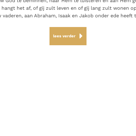
w God te beminnen, naar Hem te luisteren en aan Hem geh
angt het af, of gij zult leven en of gij lang zult wonen o
 vaderen, aan Abraham, Isaak en Jakob onder ede heeft 
lees verder