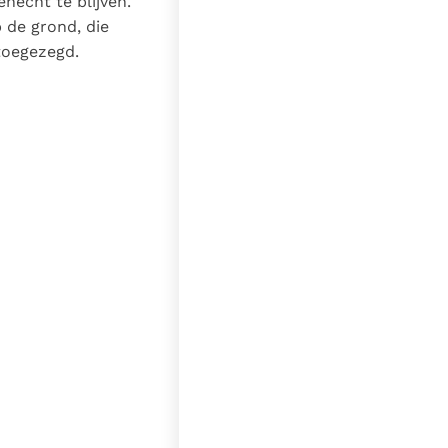
echt te blijven.
p de grond, die
toegezegd.