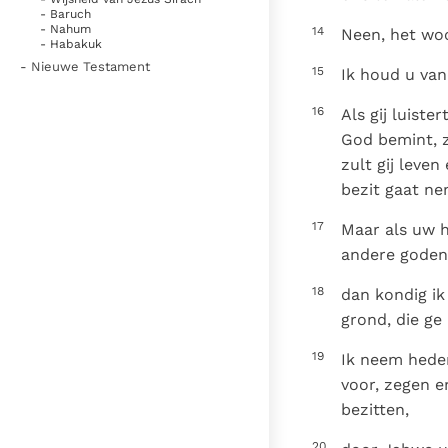
- Baruch
- Nahum
14
Neen, het woo
- Habakuk
- Nieuwe Testament
15
Ik houd u van
16
Als gij luist
God bemint, z
zult gij leve
bezit gaat ne
17
Maar als uw ha
andere goden 
18
dan kondig ik
grond, die ge
19
Ik neem heden
voor, zegen e
bezitten,
20