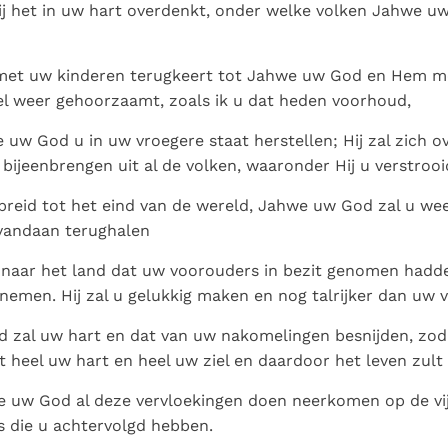
Paus in Pavia: St.
koninkrijk te
j het in uw hart overdenkt, onder welke volken Jahwe u
als een taak"
groeit stilletjes door
Augustinus toont ons de
herkennen
De mystiek. De
liefde, niet door
noodzaak om "naar het
mystieke
dwang
f met uw kinderen terugkeert tot Jahwe uw God en Hem m
innerlijk" toe te keren.
verschijnselen en de
el weer gehoorzaamt, zoals ik u dat heden voorhoud,
heiligheid
 uw God u in uw vroegere staat herstellen; Hij zal zich 
bijeenbrengen uit al de volken, waaronder Hij u verstrooi
rspreid tot het eind van de wereld, Jahwe uw God zal u we
rvandaan terughalen
naar het land dat uw voorouders in bezit genomen hadden
 nemen. Hij zal u gelukkig maken en nog talrijker dan uw 
 zal uw hart en dat van uw nakomelingen besnijden, zoda
heel uw hart en heel uw ziel en daardoor het leven zult 
e uw God al deze vervloekingen doen neerkomen op de vi
 die u achtervolgd hebben.