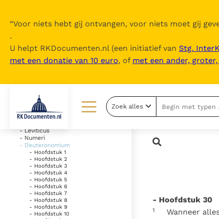
“
Voor niets hebt gij ontvangen, voor niets moet gij geve
.
U helpt RKDocumenten.nl (een initiatief van
Stg. Inter
met een donatie van 10 euro
, of
met een ander, groter
Inhoudsopgave
uitklappen
- Oude Testament
Zoek alles
- Genesis
- Exodus
Lezen
Over ons
- Leviticus
- Numeri
- Deuteronomium
Documenten
Over RK Documenten
- Hoofdstuk 1
- Hoofdstuk 2
Bijbel
Meedoen
- Hoofdstuk 3
- Hoofdstuk 4
- Hoofdstuk 5
Thema’s
Doneren
- Hoofdstuk 6
- Hoofdstuk 7
- Hoofdstuk 30
- Hoofdstuk 8
Berichten
Nieuwsbrief
- Hoofdstuk 9
1
Wanneer alles
- Hoofdstuk 10