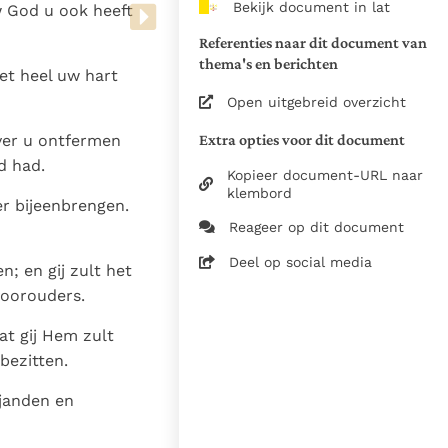
Bekijk document in lat
w God u ook heeft
van de documenten
Referenties naar dit document van
1975
thema's en berichten
et heel uw hart
28-12-2014
Open uitgebreid overzicht
5061
Extra opties voor dit document
over u ontfermen
nl
d had.
Kopieer document-URL naar
klembord
er bijeenbrengen.
Reageer op dit document
Deel op social media
; en gij zult het
voorouders.
t gij Hem zult
bezitten.
janden en