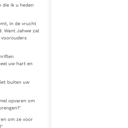
 die ik u heden
mt, in de vrucht
d. Want Jahwe zal
w voorouders
riften
eel uw hart en
niet buiten uw
hemel opvaren om
lbrengen?'
aren om ze voor
?'