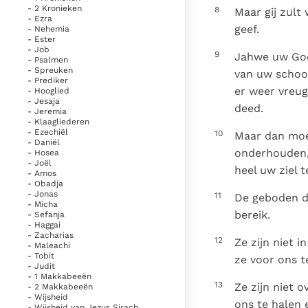
- 2 Kronieken
8
Maar gij zult
- Ezra
geef.
- Nehemia
- Ester
- Job
9
Jahwe uw God 
- Psalmen
- Spreuken
van uw schoot
- Prediker
er weer vreug
- Hooglied
- Jesaja
deed.
- Jeremia
- Klaagliederen
- Ezechiël
10
Maar dan moe
- Daniël
onderhouden, 
- Hosea
- Joël
heel uw ziel 
- Amos
- Obadja
- Jonas
11
De geboden die
- Micha
bereik.
- Sefanja
- Haggai
- Zacharias
12
Ze zijn niet 
- Maleachi
- Tobit
ze voor ons t
- Judit
- 1 Makkabeeën
13
Ze zijn niet 
- 2 Makkabeeën
- Wijsheid
ons te halen 
- Wijsheid van Jezus Sirach