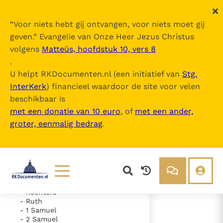
“
Voor niets hebt gij ontvangen, voor niets moet gij
geven.
” Evangelie van Onze Heer Jezus Christus
volgens
Matteüs, hoofdstuk 10, vers 8
De Bijbel
.
U helpt RKDocumenten.nl (een initiatief van
Stg.
InterKerk
) financieel waardoor de site voor velen
Inhoudsopgave
beschikbaar is
uitklappen
met een donatie van 10 euro
, of
met een ander,
groter, eenmalig bedrag
.
- Oude Testament
- Genesis
- Exodus
- Leviticus
- Numeri
- Deuteronomium
- Jozua
Lezen
Over ons
- Rechters
- Ruth
Documenten
Over RK Documenten
- 1 Samuel
- 2 Samuel
- Hoofdstuk 21
Bijbel
Meedoen