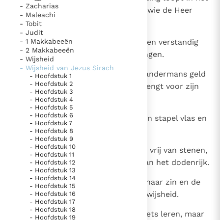
- Zacharias
Paus Leo XIV in Pavia: "De stad is zowel een gave als
voetspoor van de zondaar, maar wie de Heer
- Maleachi
een taak"
Paus in Pavia: St. Augustinus toont ons de noodzaak om
vreest neemt ze ter harte.
- Tobit
- Judit
"naar het innerlijk" toe te keren.
7
- 1 Makkabeeën
Een snoever valt al spoedig op: een verstandig
RK Documenten stelt heel veel belangrijke
- 2 Makkabeeën
man kent hem aan zijn ontsporingen.
- Wijsheid
kerkelijke documenten van de Rooms
- Wijsheid van Jezus Sirach
8
Degene die zijn huis bouwt met andermans geld
Katholieke Kerk in het Nederlands beschikbaar
- Hoofdstuk 1
- Hoofdstuk 2
is als iemand die stenen bijeenbrengt voor zijn
en is volledig afhankelijk van donaties.
- Hoofdstuk 3
graf.
- Hoofdstuk 4
- Hoofdstuk 5
Ik help mee!
- Hoofdstuk 6
9
De buit van de zondaars is als een stapel vlas en
- Hoofdstuk 7
hun eind is een vlammend vuur.
- Hoofdstuk 8
- Hoofdstuk 9
- Hoofdstuk 10
10
De weg van de zondaars is effen, vrij van stenen,
- Hoofdstuk 11
maar aan zijn einde ligt de kuil van het dodenrijk.
- Hoofdstuk 12
- Hoofdstuk 13
- Hoofdstuk 14
11
Wie de wet onderhoudt begrijpt haar zin en de
- Hoofdstuk 15
volmaakte vrees voor de Heer is wijsheid.
- Hoofdstuk 16
- Hoofdstuk 17
- Hoofdstuk 18
12
Wie niet schrander is laat zich niets leren, maar
- Hoofdstuk 19