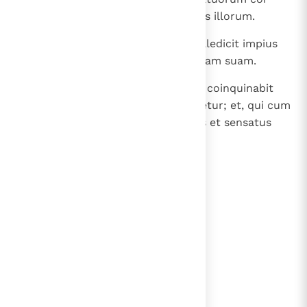
illorum, et in corde sapientium os illorum.
30
(niet opgenomen in WB) Dum maledicit impius
adversarium, maledicit ipse animam suam.
31
(niet opgenomen in WB) Susurro coinquinabit
animam suam et in omnibus odietur; et, qui cum
eo manserit, odiosus erit: tacitus et sensatus
honorabitur.
lees verder