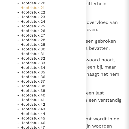
- Hoofdstuk 20
er is een schranderheid die veel bitterheid
- Hoofdstuk 21
brengt.
- Hoofdstuk 22
- Hoofdstuk 23
- Hoofdstuk 24
13
De kennis van de wijze is als een overvloed van
- Hoofdstuk 25
water en zijn raad een bron van leven.
- Hoofdstuk 26
- Hoofdstuk 27
- Hoofdstuk 28
14
Het innerlijk van de dwaas is als een gebroken
- Hoofdstuk 29
kruik: het kan geen enkele kennis bevatten.
- Hoofdstuk 30
- Hoofdstuk 31
- Hoofdstuk 32
15
Als een verstandig man een wijs woord hoort,
- Hoofdstuk 33
dan prijst hij het en voegt er nog een bij, maar
- Hoofdstuk 34
- Hoofdstuk 35
als een losbol het hoort, dan mishaagt het hem
- Hoofdstuk 36
en werpt hij het achter zijn rug.
- Hoofdstuk 37
- Hoofdstuk 38
- Hoofdstuk 39
16
Het betoog van een dwaas is als een last
- Hoofdstuk 40
onderweg, maar op de lippen van een verstandig
- Hoofdstuk 41
- Hoofdstuk 42
man ligt bekoorlijkheid.
- Hoofdstuk 43
- Hoofdstuk 44
17
- Hoofdstuk 45
Wat uit de mond van de wijze komt wordt in de
- Hoofdstuk 46
vergadering op prijs gesteld en zijn woorden
- Hoofdstuk 47