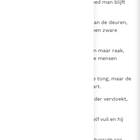
huis binnen, maar een welopgevoed man blijft
buiten staan.
24
Een onbeschaafd mens luistert aan de deuren,
maar voor de verstandige is dat een zware
schande.
25
De lippen van de praters vertellen maar raak,
maar de woorden van verstandige mensen
worden gewogen.
26
De dwazen dragen het hart op de tong, maar de
wijzen dragen hun tong in hun hart.
27
Als een goddeloze zijn tegenstander vervloekt,
dan vervloekt hij zichzelf.
28
De roddelaar maakt alleen zichzelf vuil en hij
wordt in zijn omgeving verfoeid.
29
(niet opgenomen in WB) In ore fatuorum cor