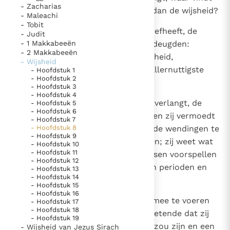
- Zacharias
Paus Leo XIV in Pavia: "De stad is zowel een gave als
men dan iemand die kundiger is dan de wijsheid?
- Maleachi
een taak"
Paus in Pavia: St. Augustinus toont ons de noodzaak om
- Tobit
7
En als iemand de gerechtigheid liefheeft, de
- Judit
"naar het innerlijk" toe te keren.
- 1 Makkabeeën
vruchten van de wijsheid zijn de deugden:
RK Documenten stelt heel veel belangrijke
- 2 Makkabeeën
matigheid leert zij en voorzichtigheid,
- Wijsheid
kerkelijke documenten van de Rooms
rechtvaardigheid en sterkte, de allernuttigste
- Hoofdstuk 1
Katholieke Kerk in het Nederlands beschikbaar
- Hoofdstuk 2
dingen in het menselijk leven.
- Hoofdstuk 3
en is volledig afhankelijk van donaties.
- Hoofdstuk 4
8
En ook, als iemand rijke ervaring verlangt, de
- Hoofdstuk 5
- Hoofdstuk 6
wijsheid kent het verre verleden en zij vermoedt
Ik help mee!
- Hoofdstuk 7
- Hoofdstuk 8
de toekomst; zij weet ingewikkelde wendingen te
- Hoofdstuk 9
verklaren en raadsels op te lossen; zij weet wat
- Hoofdstuk 10
- Hoofdstuk 11
tekenen en vreemde gebeurtenissen voorspellen
- Hoofdstuk 12
en zij kent vooraf het verloop van perioden en
- Hoofdstuk 13
- Hoofdstuk 14
tijden.
- Hoofdstuk 15
- Hoofdstuk 16
9
Daarom besloot ik haar met mij mee te voeren
- Hoofdstuk 17
- Hoofdstuk 18
om met haar samen te wonen, wetende dat zij
- Hoofdstuk 19
voor mij een goede raadgeefster zou zijn en een
- Wijsheid van Jezus Sirach