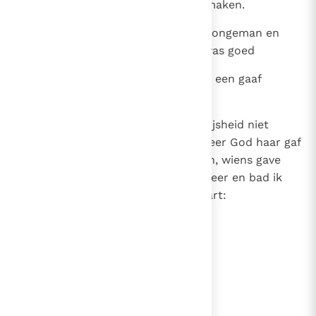
ik, hoe ik haar tot de mijne kon maken.
19
Ik was een mooie, welgevormde jongeman en
ook de ziel die ik gekregen had was goed
20
of liever, ik was goed en ik was in een gaaf
lichaam gekomen.
21
Maar omdat ik inzag, dat ik de wijsheid niet
anders kon verwerven dan wanneer God haar gaf
- ook dat was al inzicht, te weten, wiens gave
het was - wendde ik mij tot de Heer en bad ik
tot Hem en ik zei uit heel mijn hart:
lees verder