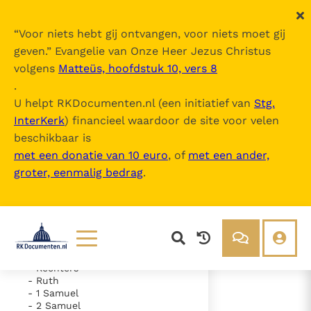
“
Voor niets hebt gij ontvangen, voor niets moet gij
geven.
” Evangelie van Onze Heer Jezus Christus
volgens
Matteüs, hoofdstuk 10, vers 8
De Bijbel
.
U helpt RKDocumenten.nl (een initiatief van
Stg.
InterKerk
) financieel waardoor de site voor velen
Inhoudsopgave
beschikbaar is
uitklappen
met een donatie van 10 euro
, of
met een ander,
groter, eenmalig bedrag
.
- Oude Testament
- Genesis
- Exodus
- Leviticus
- Numeri
- Deuteronomium
- Jozua
Lezen
Over ons
- Rechters
- Ruth
Documenten
Over RK Documenten
- 1 Samuel
- 2 Samuel
- Hoofdstuk 8
Bijbel
Meedoen