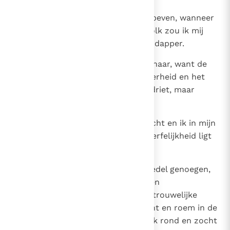
15
Vreeswekkende vorsten zouden beven, wanneer
zij van mij hoorden. Onder het volk zou ik mij
vriendelijk tonen en in de oorlog dapper.
16
Thuis gekomen zou ik rusten bij haar, want de
omgang met haar kent geen bitterheid en het
samenwonen met haar geen verdriet, maar
alleen blijdschap en vreugde.
17
Toen ik dit bij mijzelf had overdacht en ik in mijn
hart had overwogen, dat er onsterfelijkheid ligt
in de band met de wijsheid,
18
in de vriendschap met haar een edel genoegen,
in de werken van haar handen een
onuitputtelijke rijkdom, in de vertrouwelijke
omgang met haar een juist inzicht en roem in de
gesprekken met haar, toen ging ik rond en zocht