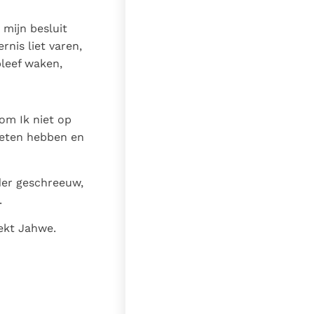
mijn besluit
rnis liet varen,
leef waken,
m Ik niet op
reten hebben en
der geschreeuw,
.
eekt Jahwe.