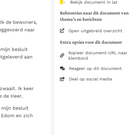
Bekijk document in lat
van de documenten
Referenties naar dit document van
1975
thema's en berichten
 Ik de bewoners,
28-12-2014
eggevoerd naar
Open uitgebreid overzicht
5061
Extra opties voor dit document
nl
mijn besluit
Kopieer document-URL naar
itgeleverd aan
klembord
Reageer op dit document
Deel op social media
zwaait. Ik keer
e de Heer.
mijn besluit
n Edom en zich