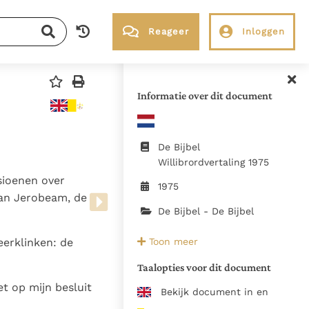
Reageer
Inloggen
RK Documenten stelt heel veel belangrijke
kerkelijke documenten van de Rooms
Informatie over dit document
Katholieke Kerk in het Nederlands
beschikbaar en is volledig afhankelijk van
donaties.
De Bijbel
Willibrordvertaling 1975
sioenen over
Ik help mee!
1975
 van Jerobeam, de
De Bijbel - De Bijbel
1975, KBS Boxtel / Uitg
Toon meer
eerklinken: de
Emmaus Brugge
Taalopties voor dit document
t op mijn besluit
doublure Baruch verwijderd
Bekijk document in en
Zie de gebruiksvoorwaarden