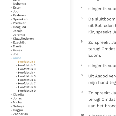
- Nehemia
- Ester
4
slinger Ik vu
- Job
- Psalmen
5
De sluitboom 
- Spreuken
- Prediker
uit Bet-eden
- Hooglied
- Jesaja
Kir, spreekt 
- Jeremia
- Klaagliederen
6
Zo spreekt Ja
- Ezechiël
- Daniël
terug! Omdat 
- Hosea
- Joël
Edom,
- Amos
- Hoofdstuk 1
7
slinger Ik vuu
- Hoofdstuk 2
- Hoofdstuk 3
- Hoofdstuk 4
8
Uit Asdod ver
- Hoofdstuk 5
- Hoofdstuk 6
mijn hand teg
- Hoofdstuk 7
- Hoofdstuk 8
- Hoofdstuk 9
9
Zo spreekt Ja
- Obadja
- Jonas
terug! Omdat 
- Micha
aan het broed
- Sefanja
- Haggai
- Zacharias
10