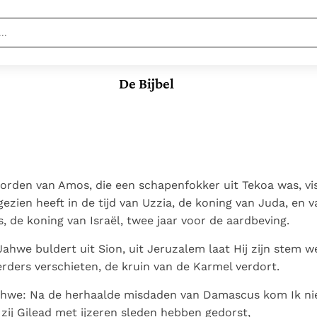
Nieuwste
Berichten
De Bijbel
Documenten
Paus naar Pavia om o.a. H.
Augustinus te eren
In Christus wordt
Het Vaticaan publiceert
onze honger vervuld
een nieuwe Latijnse
Leer de kostbare
Vaticaanse financiële
uitgave van het Romeins
parel van Gods
waakhond verliest
Gods Koninkrijk
martyrologium
Paus spreekt het
koninkrijk te
autonomie
groeit stilletjes door
oorden van Amos, die een schapenfokker uit Tekoa was, vi
Wereldvoedselprogramma
herkennen
De mystiek. De
Paus Leo XIV in Pavia: "De
liefde, niet door
j gezien heeft in de tijd van Uzzia, de koning van Juda, en
toe
mystieke
stad is zowel een gave
dwang
Open uw hart voor
, de koning van Israël, twee jaar voor de aardbeving.
verschijnselen en de
als een taak"
het zaad van Gods
heiligheid
ahwe buldert uit Sion, uit Jeruzalem laat Hij zijn stem w
Woord
rders verschieten, de kruin van de Karmel verdort.
ahwe: Na de herhaalde misdaden van Damascus kom Ik nie
zij Gilead met ijzeren sleden hebben gedorst,