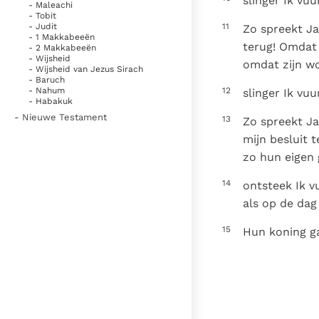
slinger Ik vuu
- Maleachi
- Tobit
11
- Judit
Zo spreekt Ja
- 1 Makkabeeën
terug! Omdat 
- 2 Makkabeeën
- Wijsheid
omdat zijn w
- Wijsheid van Jezus Sirach
- Baruch
12
- Nahum
slinger Ik vuu
- Habakuk
- Nieuwe Testament
13
Zo spreekt J
mijn besluit 
zo hun eigen 
14
ontsteek Ik v
als op de dag
15
Hun koning gaa