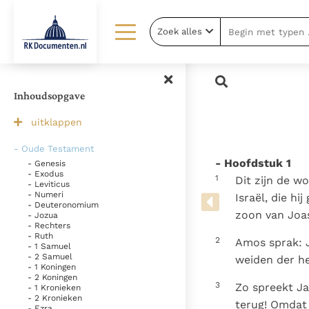
Zoek alles
Lezen
Over ons
Documenten
Over RK Documenten
Inhoudsopgave
Bijbel
Meedoen
uitklappen
Thema’s
Doneren
- Oude Testament
- Hoofdstuk 1
- Genesis
Berichten
Nieuwsbrief
- Exodus
1
Dit zijn de w
- Leviticus
Denzinger
Gebruiksvoorwaarden
- Numeri
Israël, die hi
- Deuteronomium
zoon van Joas
- Jozua
- Rechters
- Ruth
2
Amos sprak: J
- 1 Samuel
- 2 Samuel
weiden der he
- 1 Koningen
- 2 Koningen
3
Zo spreekt J
- 1 Kronieken
- 2 Kronieken
terug! Omdat 
- Ezra