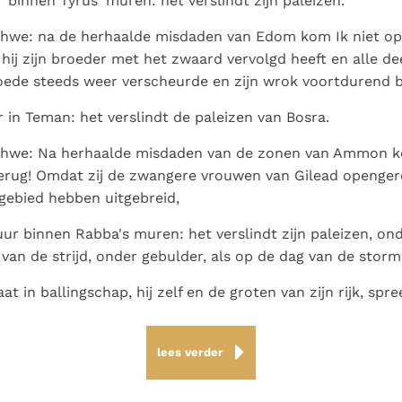
r binnen Tyrus' muren: het verslindt zijn paleizen.
hwe: na de herhaalde misdaden van Edom kom Ik niet op 
hij zijn broeder met het zwaard vervolgd heeft en alle dee
oede steeds weer verscheurde en zijn wrok voortdurend b
r in Teman: het verslindt de paleizen van Bosra.
ahwe: Na herhaalde misdaden van de zonen van Ammon ko
terug! Omdat zij de zwangere vrouwen van Gilead openge
gebied hebben uitgebreid,
uur binnen Rabba's muren: het verslindt zijn paleizen, on
 van de strijd, onder gebulder, als op de dag van de storm
t in ballingschap, hij zelf en de groten van zijn rijk, spr
lees verder