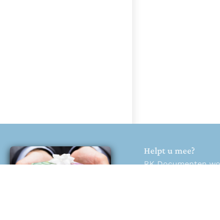
Helpt u mee?
RK Documenten wordt
Help ons en doneer
Doneren